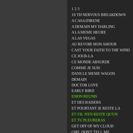
1 2 3
19 TH NERVOUS BREAKDOWN
A CASA D'IRENE
A DEMAIN MY DARLING
A LA MEME HEURE
A LAS VEGAS
AU REVOIR MON AMOUR
CAST YOUR FAITH TO THE WIND
CE JOUR-LA
CE MONDE ABSURDE
COMME JE SUIS
DANS LE MEME WAGON
DEMAIN
DOCTOR LOVE
EARLY BIRD
ENFIN REUNIS
ET DES BAISERS
ET POURTANT JE RESTE LA
ET S'IL N'EN RESTE QU'UN
ET TU PLEURERAS
GET OFF OF MY CLOUD
GIRL DON'T TELL ME