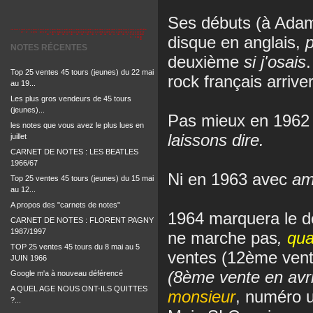
Ses débuts (à Adam
disque en anglais,
p
NOTES RÉCENTES
deuxième
si j'osais
Top 25 ventes 45 tours (jeunes) du 22 mai
rock français arriver
au 19...
Les plus gros vendeurs de 45 tours
(jeunes)...
Pas mieux en 1962
les notes que vous avez le plus lues en
laissons dire.
juillet
CARNET DE NOTES : LES BEATLES
1966/67
Ni en 1963 avec
am
Top 25 ventes 45 tours (jeunes) du 15 mai
au 12...
A propos des "carnets de notes"
1964 marquera le dé
CARNET DE NOTES : FLORENT PAGNY
1987/1997
ne marche pas
,
qua
TOP 25 ventes 45 tours du 8 mai au 5
ventes (12ème vente 
JUIN 1966
(8ème vente en avr
Google m'a à nouveau déférencé
A QUEL AGE NOUS ONT-ILS QUITTES
monsieur
, numéro u
?...