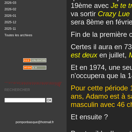
2026-03
19ème avec
Je te 
2026-02
va sortir
Crazy Lue
2026-01
sera 8ème en févrie
2025-12
2025-11
Fin de la première 
Toutes les archives
Certes il aura en 
est deux
en juillet,
M
Et en 1974, une se
n'occupera que la 
Pour cette période 
RECHERCHER
ans, Adamo est à s
masculin avec 46 c
Et ensuite ?
pomponbasque@hotmail.fr