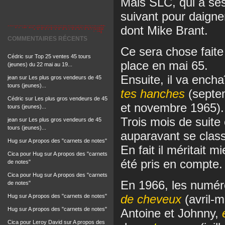
Mais SLC, qui a ses
suivant pour daigner
dont Mike Brant.
COMMENTAIRES RÉCENTS
Ce sera chose fait
Cédric
sur
Top 25 ventes 45 tours
place en mai 65.
(jeunes) du 22 mai au 19...
Ensuite, il va enc
jean
sur
Les plus gros vendeurs de 45
tours (jeunes)...
tes hanches
(septe
Cédric
sur
Les plus gros vendeurs de 45
et novembre 1965).
tours (jeunes)...
Trois mois de suite
jean
sur
Les plus gros vendeurs de 45
tours (jeunes)...
auparavant se clas
Hug
sur
A propos des "carnets de notes"
En fait il méritait m
Cica pour Hug
sur
A propos des "carnets
été pris en compte.
de notes"
Cica pour Hug
sur
A propos des "carnets
En 1966, les numé
de notes"
de cheveux
(avril-
Hug
sur
A propos des "carnets de notes"
Hug
sur
A propos des "carnets de notes"
Antoine et Johnny,
e
Cica pour Leroy David
sur
A propos des