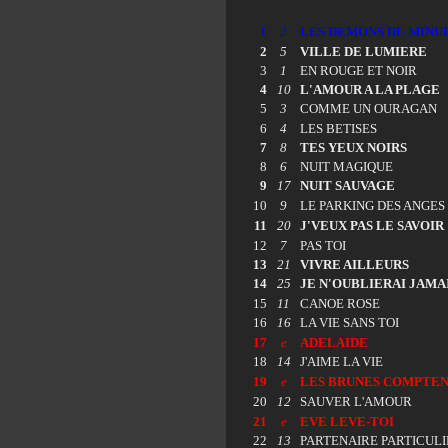
1
2
LES DEMONS DE MINU
2
5
VILLE DE LUMIERE
3
1
EN ROUGE ET NOIR
4
10
L'AMOUR A LA PLAGE
5
3
COMME UN OURAGAN
6
4
LES BETISES
7
8
TES YEUX NOIRS
8
6
NUIT MAGIQUE
9
17
NUIT SAUVAGE
10
9
LE PARKING DES ANGES
11
20
J'VEUX PAS LE SAVOIR
12
7
PAS TOI
13
21
VIVRE AILLEURS
14
25
JE N'OUBLIERAI JAMA
15
11
CANOE ROSE
16
16
LA VIE SANS TOI
17
e
ADELAIDE
18
14
J'AIME LA VIE
19
e
LES BRUNES COMPTEN
20
12
SAUVER L'AMOUR
21
e
EVE LEVE-TOI
22
13
PARTENAIRE PARTICUL