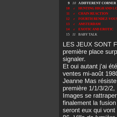
9
10
A DIFFERENT CORNER
10
e
HUNTING HIGH AND L
11
e
CHAIN REACTION
12
e
FOURTH RENDEZ-VOU
13
e
AMSTERDAM
14
e
EXOTIC AND EROTIC
15
11
BABY TALK
LES JEUX SONT FAIT
première place surp
signaler.
Et oui autant j'ai é
ventes mi-août 1980
Jeanne Mas résiste
première 1/1/3/2/2,
Images se rattrape
finalement la fusio
seront eux qui vont 