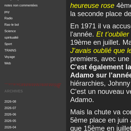
heureuse rose
4ème
notes non commentées
la seconde place der
psy
Radio
En 1971 il va accus
Ras-le bol
Science
l'année.
Et t'oublier
spiritualité
19ème en juillet. Ma
Sport
J'avais oublié que 
TRAINS
premiers, avec une 
Voyage
Web
C'est également l
Adamo sur l'année
hiérarchies, Johnn
C'est un nouveau ve
ARCHIVES
Adamo.
2026-08
2026-07
Mais la chute va con
2026-06
5ème place en juin
2026-05
que 15ème en juille
2026-04