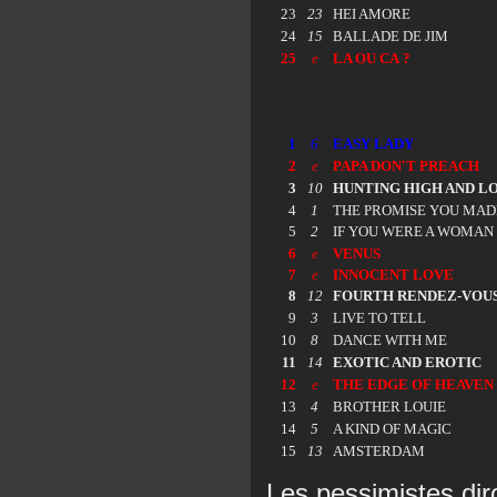
23
23
HEI AMORE
24
15
BALLADE DE JIM
25
e
LA OU CA ?
1
6
EASY LADY
2
e
PAPA DON'T PREACH
3
10
HUNTING HIGH AND L
4
1
THE PROMISE YOU MAD
5
2
IF YOU WERE A WOMAN
6
e
VENUS
7
e
INNOCENT LOVE
8
12
FOURTH RENDEZ-VOU
9
3
LIVE TO TELL
10
8
DANCE WITH ME
11
14
EXOTIC AND EROTIC
12
e
THE EDGE OF HEAVEN
13
4
BROTHER LOUIE
14
5
A KIND OF MAGIC
15
13
AMSTERDAM
Les pessimistes diro