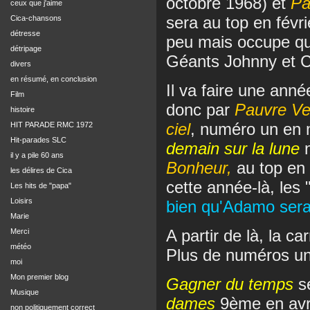
octobre 1968) et
Pau
ceux que j'aime
sera au top en févri
Cica-chansons
détresse
peu mais occupe qu
détripage
Géants Johnny et C
divers
en résumé, en conclusion
Il va faire une an
Film
donc par
Pauvre Ve
histoire
ciel
, numéro un en m
HIT PARADE RMC 1972
Hit-parades SLC
demain sur la lune
n
il y a pile 60 ans
Bonheur,
au top en 
les délires de Cica
cette année-là, les
Les hits de "papa"
Loisirs
bien qu'Adamo sera 
Marie
A partir de là, la c
Merci
météo
Plus de numéros un
moi
Mon premier blog
Gagner du temps
se
Musique
dames
9ème en avr
non politiquement correct