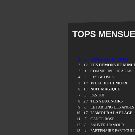
TOPS MENSUEL
1
2
EN ROUGE ET NOIR
2
12
LES DEMONS DE MINU
3
1
COMME UN OURAGAN
4
3
LES BETISES
5
18
VILLE DE LUMIERE
6
13
NUIT MAGIQUE
7
5
PAS TOI
8
20
TES YEUX NOIRS
9
8
LE PARKING DES ANGES
10
17
L'AMOUR A LA PLAGE
11
7
CANOE ROSE
12
6
SAUVER L'AMOUR
13
4
PARTENAIRE PARTICUL