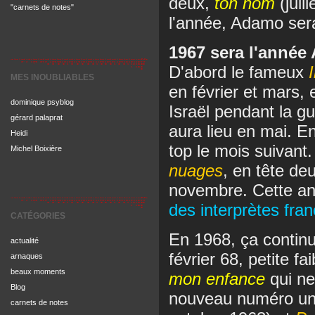
deux,
ton nom
(juil
"carnets de notes"
l'année, Adamo se
1967 sera l'anné
D'abord le fameux
MES INOUBLIABLES
en février et mars, 
dominique psyblog
Israël pendant la gue
gérard palaprat
aura lieu en mai. En
Heidi
top le mois suivant
Michel Boixière
nuages
, en tête de
novembre. Cette an
des interprètes fran
CATÉGORIES
En 1968, ça continu
actualité
février 68, petite fa
arnaques
beaux moments
mon enfance
qui ne
Blog
nouveau numéro un
carnets de notes