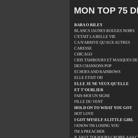
MON TOP 75 D
BABA O RILEY
BLANCS JAUNES ROUGES NOIRS
C'ETAIT LA BELLE VIE
CA N'ARRIVE QU'AUX AUTRES
CARESSE
CHICAGO
CRIS TAMBOURS ET MASQUES D
DES CHANSONS POP
ECHOES AND RAINBOWS
ELLE ETAIT OH
ELLE JE NE VEUX QU'ELLE
ET T'OUBLIER
FAIS-MOI UN SIGNE
FILLE DU VENT
HOLD ON TO WHAT YOU GOT
HOT LOVE
I GOT MYSELF A LITTLE GIRL
I KNOW I'M LOSING YOU
I'M A PREACHER
IL FAUT TOUJOURS CROIRE A SA