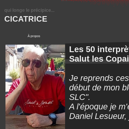
qui longe le précipice...
CICATRICE
À propos
Les 50 interprè
Salut les Copa
Je reprends ces v
début de mon blo
SLC".
A l'époque je m'
Daniel Lesueur, j