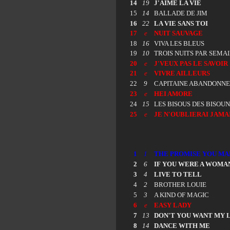
14
19
J'AIME LA VIE
15
14
BALLADE DE JIM
16
22
LA VIE SANS TOI
17
e
NUIT SAUVAGE
18
16
VIVA LES BLEUS
19
10
TROIS NUITS PAR SEMAI
20
e
J'VEUX PAS LE SAVOIR
21
e
VIVRE AILLEURS
22
9
CAPITAINE ABANDONNE
23
e
HEI AMORE
24
15
LES BISOUS DES BISOU
25
e
JE N'OUBLIERAI JAMA
1
1
THE PROMISE YOU MA
2
6
IF YOU WERE A WOMA
3
4
LIVE TO TELL
4
2
BROTHER LOUIE
5
3
A KIND OF MAGIC
6
e
EASY LADY
7
13
DON'T YOU WANT MY 
8
14
DANCE WITH ME