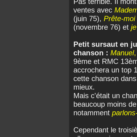
Pas terrible. Il mon
ventes avec
Mademo
(juin 75),
Prête-moi
(novembre 76) et
j
Petit sursaut en j
chanson :
Manuel
,
9ème et RMC 13ème
accrochera un top 
cette chanson dans
mieux.
Mais c'était un chan
beaucoup moins de s
notamment
parlons
Cependant le troisiè