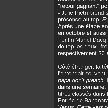
"retour gagnant" pou
- Julie Pietri pren
présence au top,
Ev
Après une étape en 
en octobre et auss
- enfin Muriel Dacq 
de top les deux "fr
respectivement 26 
Côté étranger, la tê
l'entendait souven
papa don't preach.
I
dans une semaine. 
titres classés dans 
Entrée de Bananara
Venus
. Cette vers