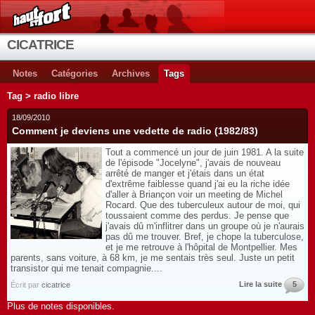
CICATRICE
Notes
Catégories
Archives
Tags
Tag > radio libre
18/09/2010
Comment je deviens une vedette de radio (1982/83)
Tout a commencé un jour de juin 1981. A la suite
de l'épisode "Jocelyne", j'avais de nouveau
arrêté de manger et j'étais dans un état
d'extrême faiblesse quand j'ai eu la riche idée
d'aller à Briançon voir un meeting de Michel
Rocard. Que des tuberculeux autour de moi, qui
toussaient comme des perdus. Je pense que
j'avais dû m'inflitrer dans un groupe où je n'aurais
pas dû me trouver. Bref, je chope la tuberculose,
et je me retrouve à l'hôpital de Montpellier. Mes
parents, sans voiture, à 68 km, je me sentais très seul. Juste un petit
transistor qui me tenait compagnie....
Lire la suite
5
Écrit par
cicatrice
Plus de notes disponibles.