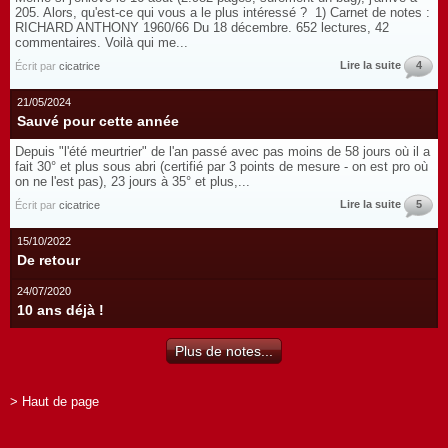
205. Alors, qu'est-ce qui vous a le plus intéressé ? 1) Carnet de notes :
RICHARD ANTHONY 1960/66 Du 18 décembre. 652 lectures, 42
commentaires. Voilà qui me...
Lire la suite
4
Écrit par
cicatrice
21/05/2024
Sauvé pour cette année
Depuis "l'été meurtrier" de l'an passé avec pas moins de 58 jours où il a
fait 30° et plus sous abri (certifié par 3 points de mesure - on est pro où
on ne l'est pas), 23 jours à 35° et plus,...
Lire la suite
5
Écrit par
cicatrice
15/10/2022
De retour
24/07/2020
10 ans déjà !
Plus de notes...
> Haut de page