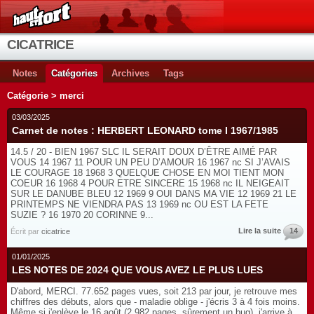
CICATRICE
Notes
Catégories
Archives
Tags
Catégorie > merci
03/03/2025
Carnet de notes : HERBERT LEONARD tome I 1967/1985
14.5 / 20 - BIEN 1967 SLC IL SERAIT DOUX D’ÊTRE AIMÉ PAR
VOUS 14 1967 11 POUR UN PEU D’AMOUR 16 1967 nc SI J’AVAIS
LE COURAGE 18 1968 3 QUELQUE CHOSE EN MOI TIENT MON
COEUR 16 1968 4 POUR ETRE SINCERE 15 1968 nc IL NEIGEAIT
SUR LE DANUBE BLEU 12 1969 9 OUI DANS MA VIE 12 1969 21 LE
PRINTEMPS NE VIENDRA PAS 13 1969 nc OU EST LA FETE
SUZIE ? 16 1970 20 CORINNE 9...
Lire la suite
14
Écrit par
cicatrice
01/01/2025
LES NOTES DE 2024 QUE VOUS AVEZ LE PLUS LUES
D'abord, MERCI. 77.652 pages vues, soit 213 par jour, je retrouve mes
chiffres des débuts, alors que - maladie oblige - j'écris 3 à 4 fois moins.
Même si j'enlève le 16 août (2.982 pages, sûrement un bug), j'arrive à