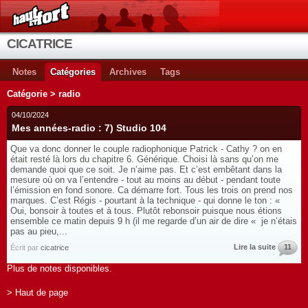
CICATRICE
Notes
Catégories
Archives
Tags
Catégorie > radio
04/10/2024
Mes années-radio : 7) Studio 104
Que va donc donner le couple radiophonique Patrick - Cathy ? on en
était resté là lors du chapitre 6. Générique. Choisi là sans qu’on me
demande quoi que ce soit. Je n’aime pas. Et c’est embêtant dans la
mesure où on va l’entendre - tout au moins au début - pendant toute
l’émission en fond sonore. Ca démarre fort. Tous les trois on prend nos
marques. C’est Régis - pourtant à la technique - qui donne le ton : «
Oui, bonsoir à toutes et à tous. Plutôt rebonsoir puisque nous étions
ensemble ce matin depuis 9 h (il me regarde d’un air de dire « je n’étais
pas au pieu,...
Lire la suite
11
Écrit par
cicatrice
Plus de notes disponibles.
> Haut de page