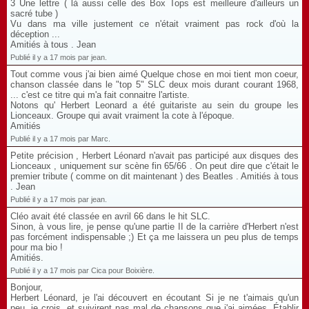
3 Une lettre ( là aussi celle des Box Tops est meilleure d'ailleurs un
sacré tube )
Vu dans ma ville justement ce n'était vraiment pas rock d'où la
déception ...
Amitiés à tous . Jean
Publié il y a 17 mois par jean.
Tout comme vous j'ai bien aimé Quelque chose en moi tient mon coeur,
chanson classée dans le "top 5" SLC deux mois durant courant 1968,
... c'est ce titre qui m'a fait connaitre l'artiste.
Notons qu' Herbert Leonard a été guitariste au sein du groupe les
Lionceaux. Groupe qui avait vraiment la cote à l'époque.
Amitiés
Publié il y a 17 mois par Marc.
Petite précision , Herbert Léonard n'avait pas participé aux disques des
Lionceaux , uniquement sur scène fin 65/66 . On peut dire que c'était le
premier tribute ( comme on dit maintenant ) des Beatles . Amitiés à tous
. Jean
Publié il y a 17 mois par jean.
Cléo avait été classée en avril 66 dans le hit SLC.
Sinon, à vous lire, je pense qu'une partie II de la carrière d'Herbert n'est
pas forcément indispensable ;) Et ça me laissera un peu plus de temps
pour ma bio !
Amitiés.
Publié il y a 17 mois par Cica pour Boixière.
Bonjour,
Herbert Léonard, je l'ai découvert en écoutant Si je ne t'aimais qu'un
peu, je crois, et suivirent pas mal de chansons que j'ai aimées. Établir