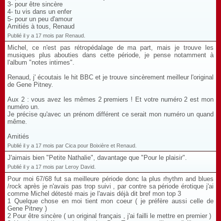
3- pour être sincère
4- tu vis dans un enfer
5- pour un peu d'amour
Amitiés à tous, Renaud
Publié il y a 17 mois par Renaud.
Michel, ce n'est pas rétropédalage de ma part, mais je trouve les
musiques plus abouties dans cette période, je pense notamment à
l'album "notes intimes".
Renaud, j' écoutais le hit BBC et je trouve sincèrement meilleur l'original
de Gene Pitney.
Aux 2 : vous avez les mêmes 2 premiers ! Et votre numéro 2 est mon
numéro un.
Je précise qu'avec un prénom différent ce serait mon numéro un quand
même.
Amitiés
Publié il y a 17 mois par Cica pour Boixière et Renaud.
J'aimais bien "Petite Nathalie", davantage que "Pour le plaisir".
Publié il y a 17 mois par Leroy David.
Pour moi 67/68 fut sa meilleure période donc la plus rhythm and blues
/rock après je n'avais pas trop suivi , par contre sa période érotique j'ai
comme Michel détesté mais je l'avais déjà dit bref mon top 3
1 Quelque chose en moi tient mon coeur ( je préfère aussi celle de
Gene Pitney )
2 Pour être sincère ( un original français , j'ai failli le mettre en premier )