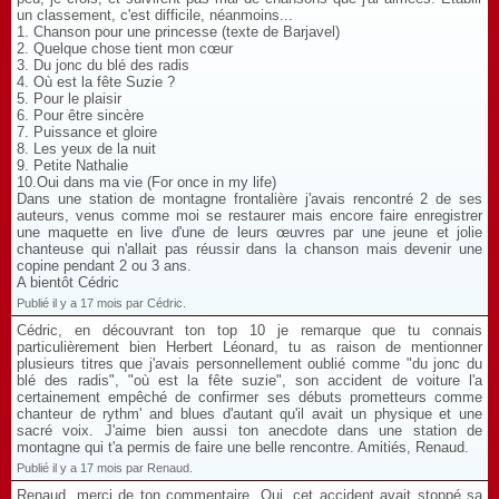
un classement, c'est difficile, néanmoins...
1. Chanson pour une princesse (texte de Barjavel)
2. Quelque chose tient mon cœur
3. Du jonc du blé des radis
4. Où est la fête Suzie ?
5. Pour le plaisir
6. Pour être sincère
7. Puissance et gloire
8. Les yeux de la nuit
9. Petite Nathalie
10.Oui dans ma vie (For once in my life)
Dans une station de montagne frontalière j'avais rencontré 2 de ses
auteurs, venus comme moi se restaurer mais encore faire enregistrer
une maquette en live d'une de leurs œuvres par une jeune et jolie
chanteuse qui n'allait pas réussir dans la chanson mais devenir une
copine pendant 2 ou 3 ans.
A bientôt Cédric
Publié il y a 17 mois par Cédric.
Cédric, en découvrant ton top 10 je remarque que tu connais
particulièrement bien Herbert Léonard, tu as raison de mentionner
plusieurs titres que j'avais personnellement oublié comme "du jonc du
blé des radis", "où est la fête suzie", son accident de voiture l'a
certainement empêché de confirmer ses débuts prometteurs comme
chanteur de rythm' and blues d'autant qu'il avait un physique et une
sacré voix. J'aime bien aussi ton anecdote dans une station de
montagne qui t'a permis de faire une belle rencontre. Amitiés, Renaud.
Publié il y a 17 mois par Renaud.
Renaud, merci de ton commentaire. Oui, cet accident avait stoppé sa