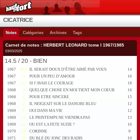
CICATRICE
Notes
Catégories
Archives
Tags
Carnet de notes : HERBERT LEONARD tome I 1967/1985
03/03/2025
14.5 / 20 - BIEN
1967
SLC
IL SERAIT DOUX D’ÊTRE AIMÉ PAR VOUS
14
1967
11
POUR UN PEU D’AMOUR
16
1967
nc
SI J’AVAIS LE COURAGE
18
1968
3
QUELQUE CHOSE EN MOI TIENT MON COEUR
16
1968
4
POUR ETRE SINCERE
15
1968
nc
IL NEIGEAIT SUR LE DANUBE BLEU
12
1969
9
OUI DANS MA VIE
12
1969
21
LE PRINTEMPS NE VIENDRA PAS
13
1969
nc
OU EST LA FETE SUZIE ?
16
1970
20
CORINNE
9
1971
15
DU BLE DU JONC DES RADIS
10