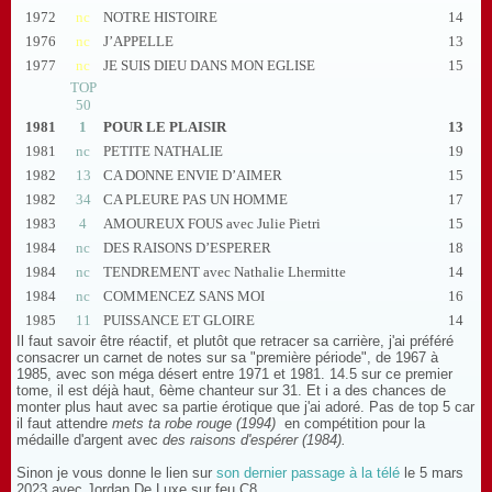
1972
nc
NOTRE HISTOIRE
14
1976
nc
J’APPELLE
13
1977
nc
JE SUIS DIEU DANS MON EGLISE
15
TOP
50
1981
1
POUR LE PLAISIR
13
1981
nc
PETITE NATHALIE
19
1982
13
CA DONNE ENVIE D’AIMER
15
1982
34
CA PLEURE PAS UN HOMME
17
1983
4
AMOUREUX FOUS avec Julie Pietri
15
1984
nc
DES RAISONS D’ESPERER
18
1984
nc
TENDREMENT avec Nathalie Lhermitte
14
1984
nc
COMMENCEZ SANS MOI
16
1985
11
PUISSANCE ET GLOIRE
14
Il faut savoir être réactif, et plutôt que retracer sa carrière, j'ai préféré
consacrer un carnet de notes sur sa "première période", de 1967 à
1985, avec son méga désert entre 1971 et 1981. 14.5 sur ce premier
tome, il est déjà haut, 6ème chanteur sur 31. Et i a des chances de
monter plus haut avec sa partie érotique que j'ai adoré. Pas de top 5 car
il faut attendre
mets ta robe rouge (1994)
en compétition pour la
médaille d'argent avec
des raisons d'espérer (1984).
Sinon je vous donne le lien sur
son dernier passage à la télé
le 5 mars
2023 avec Jordan De Luxe sur feu C8.