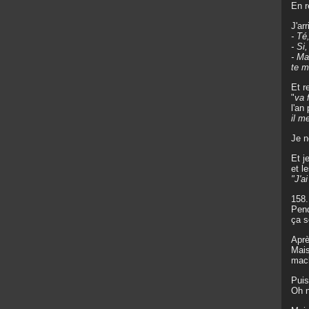
En r
J'ar
- Té
- Si
- Ma
te m
Et r
"
va 
l'an
il m
Je n
Et j
et l
"J'a
158.
Pend
ça s
Aprè
Mais
mach
Puis
Oh n