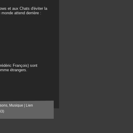
ows et aux Chats d'éviter la
u monde attend derrière :
rédéric François) sont
omme étrangers.
sons
,
Musique
|
Lien
43)