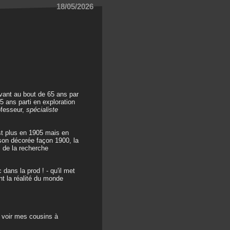
18/05/2026
vant au bout de 65 ans par
5 ans parti en exploration
ofesseur,
spécialiste
est plus en 1905 mais en
ison décorée façon 1900, la
m de la recherche
 dans la prod ! - qu'il met
nt la réalité du monde
r voir mes cousins à