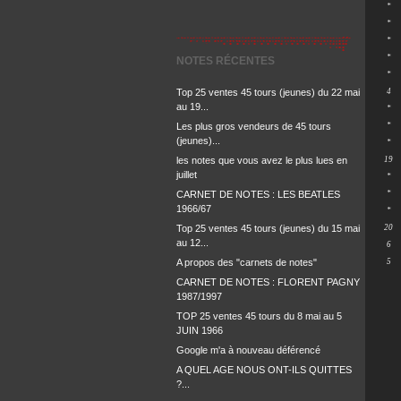
*
*
*
*
NOTES RÉCENTES
*
Top 25 ventes 45 tours (jeunes) du 22 mai
4
au 19...
*
Les plus gros vendeurs de 45 tours
*
(jeunes)...
*
les notes que vous avez le plus lues en
19
juillet
*
CARNET DE NOTES : LES BEATLES
*
1966/67
*
Top 25 ventes 45 tours (jeunes) du 15 mai
20
au 12...
6
A propos des "carnets de notes"
5
CARNET DE NOTES : FLORENT PAGNY
1987/1997
TOP 25 ventes 45 tours du 8 mai au 5
JUIN 1966
Google m'a à nouveau déférencé
A QUEL AGE NOUS ONT-ILS QUITTES
?...