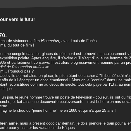
our vers le futur
70.
iens de visionner le film
Hibernatus
, avec Louis de Funès.
mal du tout ce film !
omme congelé dans les glaces du pôle nord est retrouvé miraculeusement vi
expédition polaire. Après enquête, il s'avère qu'il s'agit d'un jeune homme de 2
905 et parfaitement conservé. Il est alors progressivement réanimé par un pr
ial de l'hibernation artificielle.
... Pourquoi pas ?
audeville se met alors en place, le pitch étant de cacher à "l'hiberné" qu'il n'
 afin de lui épargner un choc émotionnel ! Alors on le "confine" dans une ma
étant reconstituée comme au début du siècle, tout cela payé par l'Etat au no
ntifique.
 un jour, le jeune homme trouve un poste de télévision - couleur, ils ont du fric
arche, et fait ainsi une découverte bouleversante : il est bel et bien mis deva
erne.
magine le choc du "jeune homme" né en 1880 et qui n'a que 25 ans !
 bien aimé,
mais à présent dodo car demain, je dois prendre le train pour alle
eille pour y passer les vacances de Pâques.