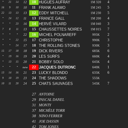
10
4
HUGUES AUFRAY
*
21
14
12
1M 320
11
5
FRANK ALAMO
16
9
10
10
1M 245
12
5
EDDY MITCHELL
22
13
13
13
1M 230
13
4
FRANCE GALL
*
24
12
11
1M 200
14
3
HERVÉ VILARD
*
*
23
16
1M 040
15
7
CHAUSSETTES NOIRES
7
8
11
13
1M 015
16
2
MICHEL POLNAREFF
*
*
*
22
995K
17
3
CHRISTOPHE
*
*
22
15
990K
18
3
THE ROLLING STONES
*
*
24
17
930K
19
6
DICK RIVERS
15
17
18
18
685K
20
4
LES SURFS
*
19
16
19
660K
21
4
BOBBY SOLO
*
13
15
20
645K
22
1
JACQUES DUTRONC
*
*
*
new
640K
23
6
LUCKY BLONDO
13
14
16
21
635K
24
THE SHADOWS
9
10
19
23
555K
25
7
CHATS SAUVAGES
10
11
20
24
545K
27
ANTOINE
29
PASCAL DANEL
31
MONTY
37
MICHÈLE TORR
38
NINO FERRER
41
JOE DASSIN
42
TOM JONES