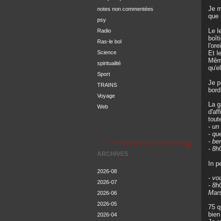
Je m
notes non commentées
que 
psy
Le l
Radio
boît
Ras-le bol
l'or
Science
Et l
Même
spiritualité
qu'e
Sport
Je p
TRAINS
bord
Voyage
La g
Web
d'af
tout
- un
- que
- be
- 8h
ARCHIVES
In p
2026-08
- vo
2026-07
- 8h
Mars
2026-06
2026-05
75 q
bie
2026-04