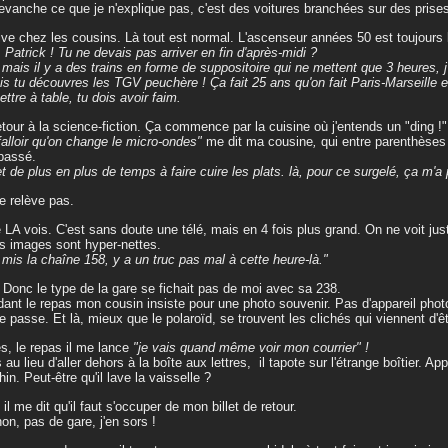
evanche ce que je n'explique pas, c'est des voitures branchées sur des prises
rive chez les cousins. Là tout est normal. L'ascenseur années 50 est toujour
, Patrick ! Tu ne devais pas arriver en fin d'après-midi ?
, mais il y a des trains en forme de suppositoire qui ne mettent que 3 heures, j'
is tu découvres les TGV peuchère ! Ça fait 25 ans qu'on fait Paris-Marseille en
ettre à table, tu dois avoir faim.
etour à la science-fiction. Ça commence par la cuisine où j'entends un "ding !".
falloir qu'on change le micro-ondes"
me dit ma cousine
,
qui entre parenthèses 
 passé.
et de plus en plus de temps à faire cuire les plats. là, pour ce surgelé, ça m'a
e relève pas.
e LA vois. C'est sans doute une télé, mais en 4 fois plus grand. On ne voit juste
es images sont hyper-nettes.
i mis la chaîne 158, y a un truc pas mal à cette heure-là."
 Donc le type de la gare se fichait pas de moi avec sa 238.
ant le repas mon cousin insiste pour une photo souvenir. Pas d'appareil photo,
e passe. Et là, mieux que le polaroïd, se trouvent les clichés qui viennent d'êt
s, le repas il me lance
"je vais quand même voir mon courrier" !
 au lieu d'aller dehors à la boîte aux lettres, il tapote sur l'étrange boîtier. Ap
in. Peut-être qu'il lave la vaisselle ?
 il me dit qu'il faut s'occuper de mon billet de retour.
on, pas de gare, j'en sors !