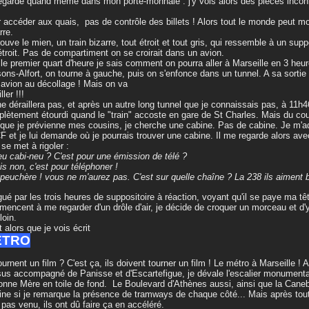
egarde quand même dans mon porte-monnaie : j'y vois alors des pièces incon
 accéder aux quais, pas de contrôle des billets ! Alors tout le monde peut mo
rre.
rouve le mien, un train bizarre, tout étroit et tout gris, qui ressemble à un suppos
étroit. Pas de compartiment on se croirait dans un avion.
le premier quart d'heure je sais comment on pourra aller à Marseille en 3 heu
ons-Alfort, on tourne à gauche, puis on s'enfonce dans un tunnel. A sa sortie l
 avion au décollage ! Mais on va
ller !!!
e déraillera pas, et après un autre long tunnel que je connaissais pas, à 11h4
lètement étourdi quand le "train" accoste en gare de St Charles. Mais du coup
 que je prévienne mes cousins, je cherche une cabine. Pas de cabine. Je m'a
 et je lui demande où je pourrais trouver une cabine. Il me regarde alors ave
 se met à rigoler :
eu cabi-neu ? C'est pour une émission de télé ?
is non, c'est pour téléphoner !
 peuchère ! vous ne m'aurez pas. C'est sur quelle chaîne ? La 238 ils aiment 
gué par les trois heures de suppositoire à réaction, voyant qu'il se paye ma tê
encent à me regarder d'un drôle d'air, je décide de croquer un morceau et d'y 
loin.
t alors que je vois écrit
ÉTRO
tournent un film ? C'est ça, ils doivent tourner un film ! Le métro à Marseille
us accompagné de Panisse et d'Escartefigue, je dévale l'escalier monumental
onne Mère en toile de fond. Le Boulevard d'Athènes aussi, ainsi que la Caneb
ine si je remarque la présence de tramways de chaque côté... Mais après tout
 pas venu, ils ont dû faire ça en accéléré.