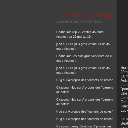
COMMENTAIRES RÉCENTS
Cédric
sur
Top 25 ventes 45 tours
(jeunes) du 22 mai au 19...
jean
sur
Les plus gros vendeurs de 45
tours (jeunes)...
Cédric
sur
Les plus gros vendeurs de 45
tours (jeunes)...
Sur 
jean
sur
Les plus gros vendeurs de 45
2ème
tours (jeunes)...
La m
Hug
sur
A propos des "carnets de notes"
Aufr
il a
Cica pour Hug
sur
A propos des "carnets
"pon
de notes"
Une 
comm
Cica pour Hug
sur
A propos des "carnets
Ont 
de notes"
Hard
Luck
Hug
sur
A propos des "carnets de notes"
La p
Hug
sur
A propos des "carnets de notes"
Beat
Cica pour Leroy David
sur
A propos des
rock