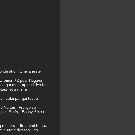
ndération. Sheila reste
ux. Sinon +2 pour Hugues
 ce qui me surprend. En fait
ttes, et sans la
, celui par qui tout a
ie Vartan , Françoise
s, les Surfs, Bobby Solo et
remiers. Elle a profité aux
t surtout desservi les