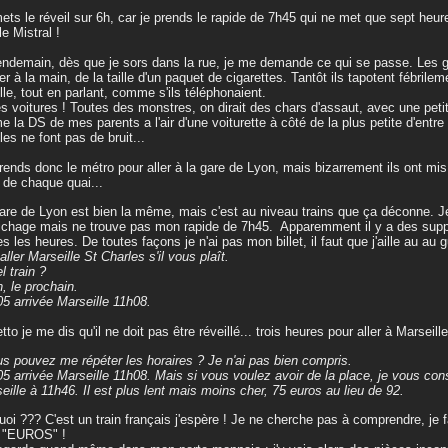
ets le réveil sur 6h, car je prends le rapide de 7h45 qui ne met que sept heur
le Mistral !
endemain, dès que je sors dans la rue, je me demande ce qui se passe. Les g
ier à la main, de la taille d'un paquet de cigarettes. Tantôt ils tapotent fébrilem
eille, tout en parlant, comme s'ils téléphonaient.
es voitures ! Toutes des monstres, on dirait des chars d'assaut, avec une petite
 la DS de mes parents a l'air d'une voiturette à côté de la plus petite d'entre e
lles ne font pas de bruit...
rends donc le métro pour aller à la gare de Lyon, mais bizarrement ils ont mis 
 de chaque quai...
are de Lyon est bien la même, mais c'est au niveau trains que ça déconne. J
fichage mais ne trouve pas mon rapide de 7h45. Apparemment il y a des suppl
es les heures. De toutes façons je n'ai pas mon billet, il faut que j'aille au au
 aller Marseille St Charles s'il vous plaît.
l train ?
n, le prochain.
05 arrivée Marseille 11h08.
etto je me dis qu'il ne doit pas être réveillé... trois heures pour aller à Marseill
us pouvez me répéter les horaires ? Je n'ai pas bien compris.
05 arrivée Marseille 11h08. Mais si vous voulez avoir de la place, je vous conse
eille à 11h46. Il est plus lent mais moins cher, 75 euros au lieu de 92.
uoi ??? C'est un train français j'espère ! Je ne cherche pas à comprendre, je 
n "EUROS" !