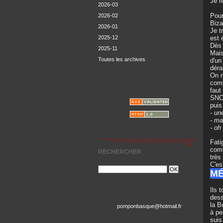
Je r
2026-03
Pour
2026-02
Biza
2026-01
Je t
2025-12
est 
Dès 
2025-11
Mais
Toutes les archives
d'un
dérai
On n
comp
faut
SNCF
puis
- un
- ma
- oh
Fati
comm
RECHERCHER
très 
C'es
M
Ils 
dess
la B
pomponbasque@hotmail.fr
à pe
suis