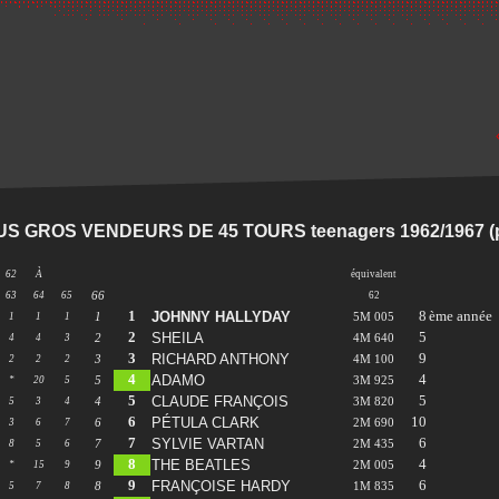
US GROS VENDEURS DE 45 TOURS teenagers 1962/1967 (
62
À
équivalent
63
64
65
66
62
1
8
ème année
JOHNNY HALLYDAY
1
1
1
1
5M 005
2
5
SHEILA
4
4
3
2
4M 640
3
9
RICHARD ANTHONY
2
2
2
3
4M 100
4
4
ADAMO
*
20
5
5
3M 925
5
5
CLAUDE FRANÇOIS
5
3
4
4
3M 820
6
10
PÉTULA CLARK
3
6
7
6
2M 690
7
6
SYLVIE VARTAN
8
5
6
7
2M 435
8
4
THE BEATLES
*
15
9
9
2M 005
9
6
FRANÇOISE HARDY
5
7
8
8
1M 835