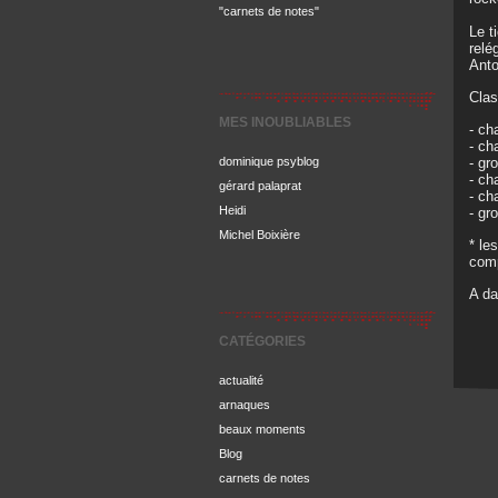
"carnets de notes"
Le t
relé
Anto
Clas
MES INOUBLIABLES
- ch
- ch
dominique psyblog
- gr
- ch
gérard palaprat
- ch
Heidi
- gr
Michel Boixière
* le
comp
A da
CATÉGORIES
actualité
arnaques
beaux moments
Blog
carnets de notes