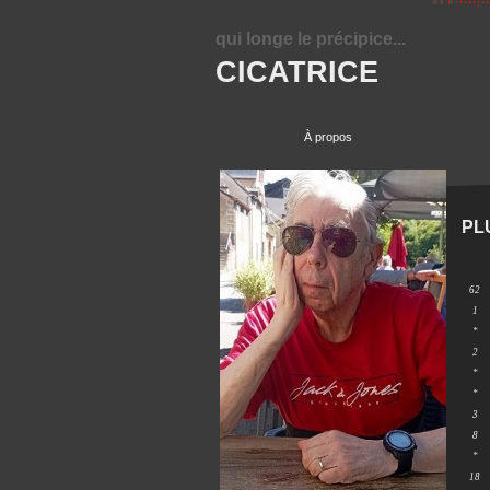
qui longe le précipice...
CICATRICE
À propos
PL
62
1
*
2
*
*
3
8
*
18