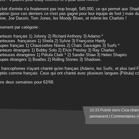
icket d'entrée n'a finalement pas trop bougé, 545.000, ce qui permet aux Shad
gation (pour ces derniers ce n'est pas gagné pour leur équipe de foot ) mais d
ine, Joe Dassin, Tom Jones, les Moody Blues, et même les Charlots !
sement par catégorie :
anteurs français 1) Johnny 2) Richard Anthony 3) Adamo *
anteuses françaises 1) Sheila 2) Sylvie 3) Françoise Hardy
oupes français 1) Chaussettes Noires 2) Chats Sauvages 3) Surfs *
anteurs étrangers 1) Bobby Solo 2) Elvis Presley 3) Ray Charles
anteuses étrangères 1) Pétula Clark * 2) Sandie Shaw 3) Helen Shapiro
oupes étrangers 1) Beatles 2) Rolling Stones 3) Shadows.
s francophones n'ayant chanté qu'en français (Adamo, les Surfs, et plus tard F
tés comme français. Ceux qui ont chanté avec plusieurs langues (Pétula) c
ns deux semaines pour 62/68.
10:33 Publié dans
Cica-chan
permanent
|
Commentaires (