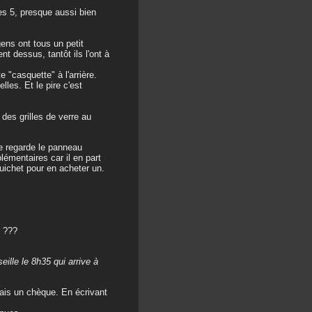
es 5, presque aussi bien
ens ont tous un petit
ent dessus, tantôt ils l'ont à
 "casquette" à l'arrière.
lles. Et le pire c'est
des grilles de verre au
e regarde le panneau
émentaires car il en part
 guichet pour en acheter un.
e ???
ille le 8h35 qui arrive à
fais un chèque. En écrivant