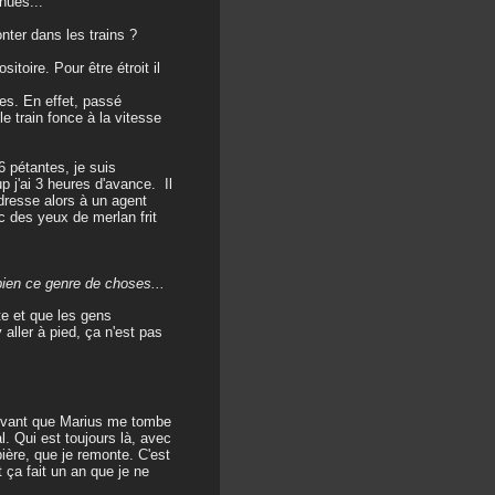
nues...
nter dans les trains ?
itoire. Pour être étroit il
res. En effet, passé
e train fonce à la vitesse
6 pétantes, je suis
 j'ai 3 heures d'avance. Il
dresse alors à un agent
c des yeux de merlan frit
bien ce genre de choses...
te et que les gens
aller à pied, ça n'est pas
 ! Avant que Marius me tombe
. Qui est toujours là, avec
ière, que je remonte. C'est
 ça fait un an que je ne