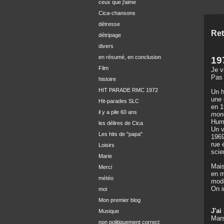
ceux que j'aime
Cica-chansons
détresse
Ret
détripage
divers
en résumé, en conclusion
19
Film
Je v
Pas 
histoire
HIT PARADE RMC 1972
Un h
une 
Hit-parades SLC
en 1
il y a pile 60 ans
mond
Humm
les délires de Cica
Un v
Les hits de "papa"
1969
rue 
Loisirs
scie
Marie
Mais
Merci
en m
météo
mod
On i
moi
Mon premier blog
J'ai
Musique
Mars
non politiquement correct