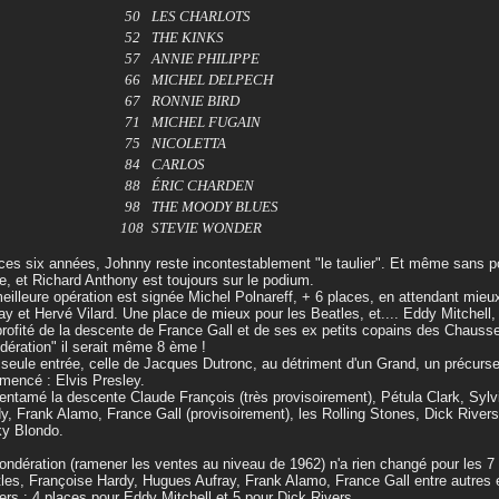
50
LES CHARLOTS
52
THE KINKS
57
ANNIE PHILIPPE
66
MICHEL DELPECH
67
RONNIE BIRD
71
MICHEL FUGAIN
75
NICOLETTA
84
CARLOS
88
ÉRIC CHARDEN
98
THE MOODY BLUES
108
STEVIE WONDER
ces six années, Johnny reste incontestablement "le taulier". Et même sans po
, et Richard Anthony est toujours sur le podium.
eilleure opération est signée Michel Polnareff, + 6 places, en attendant mie
ay et Hervé Vilard. Une place de mieux pour les Beatles, et.... Eddy Mitchell,
 profité de la descente de France Gall et de ses ex petits copains des Chausse
dération" il serait même 8 ème !
seule entrée, celle de Jacques Dutronc, au détriment d'un Grand, un précurseur
encé : Elvis Presley.
entamé la descente Claude François (très provisoirement), Pétula Clark, Sylv
y, Frank Alamo, France Gall (provisoirement), les Rolling Stones, Dick River
y Blondo.
ondération (ramener les ventes au niveau de 1962) n'a rien changé pour les 7 p
les, Françoise Hardy, Hugues Aufray, Frank Alamo, France Gall entre autres e
ers : 4 places pour Eddy Mitchell et 5 pour Dick Rivers.