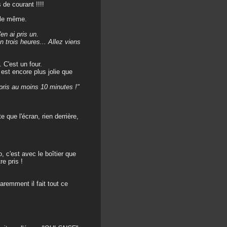
 de courant !!!!
s le même.
en ai pris un.
 trois heures... Allez viens
 C'est un four.
est encore plus jolie que
 pris au moins 10 minutes !"
 que l'écran, rien derrière,
 c'est avec le boîtier que
re pris !
paremment il fait tout ce