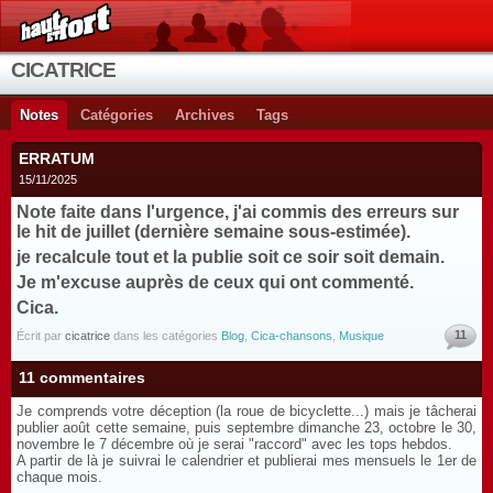
CICATRICE
Notes
Catégories
Archives
Tags
ERRATUM
15/11/2025
Note faite dans l'urgence, j'ai commis des erreurs sur
le hit de juillet (dernière semaine sous-estimée).
je recalcule tout et la publie soit ce soir soit demain.
Je m'excuse auprès de ceux qui ont commenté.
Cica.
11
Écrit par
cicatrice
dans les catégories
Blog
,
Cica-chansons
,
Musique
11 commentaires
Je comprends votre déception (la roue de bicyclette...) mais je tâcherai
publier août cette semaine, puis septembre dimanche 23, octobre le 30,
novembre le 7 décembre où je serai "raccord" avec les tops hebdos.
A partir de là je suivrai le calendrier et publierai mes mensuels le 1er de
chaque mois.