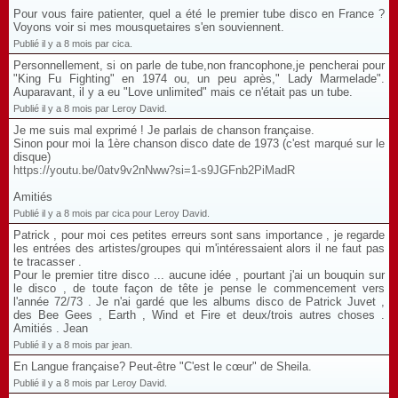
Pour vous faire patienter, quel a été le premier tube disco en France ?
Voyons voir si mes mousquetaires s'en souviennent.
Publié il y a 8 mois par cica.
Personnellement, si on parle de tube,non francophone,je pencherai pour
"King Fu Fighting" en 1974 ou, un peu après," Lady Marmelade".
Auparavant, il y a eu "Love unlimited" mais ce n'était pas un tube.
Publié il y a 8 mois par Leroy David.
Je me suis mal exprimé ! Je parlais de chanson française.
Sinon pour moi la 1ère chanson disco date de 1973 (c'est marqué sur le
disque)
https://youtu.be/0atv9v2nNww?si=1-s9JGFnb2PiMadR
Amitiés
Publié il y a 8 mois par cica pour Leroy David.
Patrick , pour moi ces petites erreurs sont sans importance , je regarde
les entrées des artistes/groupes qui m'intéressaient alors il ne faut pas
te tracasser .
Pour le premier titre disco ... aucune idée , pourtant j'ai un bouquin sur
le disco , de toute façon de tête je pense le commencement vers
l'année 72/73 . Je n'ai gardé que les albums disco de Patrick Juvet ,
des Bee Gees , Earth , Wind et Fire et deux/trois autres choses .
Amitiés . Jean
Publié il y a 8 mois par jean.
En Langue française? Peut-être "C'est le cœur" de Sheila.
Publié il y a 8 mois par Leroy David.