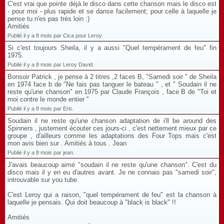
C'est vrai que pointe déjà le disco dans cette chanson mais le disco est
- pour moi - plus rapide et se danse facilement; pour celle à laquelle je
pense tu n'es pas très loin :)
Amitiés
Publié il y a 8 mois par Cica pour Leroy.
Si c'est toujours Sheila, il y a aussi "Quel tempérament de feu" fin
1975.
Publié il y a 8 mois par Leroy David.
Bonsoir Patrick , je pense à 2 titres ,2 faces B, "Samedi soir " de Sheila
en 1974 face b de "Ne fais pas tanguer le bateau " , et " Soudain il ne
reste qu'une chanson" en 1975 par Claude François , face B de "Toi et
moi contre le monde entier "
Publié il y a 8 mois par Eric.
Soudain il ne reste qu'une chanson adaptation de i'll be around des
Spinners , justement écouter ces jours-ci , c'est nettement mieux par ce
groupe , d'ailleurs comme les adaptations des Four Tops mais c'est
mon avis bien sur . Amitiés à tous . Jean
Publié il y a 8 mois par jean.
J'avais beaucoup aimé "soudain il ne reste qu'une chanson". C'est du
disco mais il y en eu d'autres avant. Je ne connais pas "samedi soir",
introuvable sur you tube.
C'est Leroy qui a raison, "quel tempérament de feu" est la chanson à
laquelle je pensais. Qui doit beaucoup à "black is black" !!
Amitiés