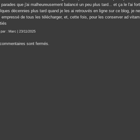
 parades que j'ai malheureusement balancé un peu plus tard... et ça le l'ai for
lques décennies plus tard quand je les ai retrouvés en ligne sur ce blog, je n
 empressé de tous les télécharger, et, cette fois, pour les conserver ad vita
tiés
t par : Marc | 23/11/2025
commentaires sont fermés.