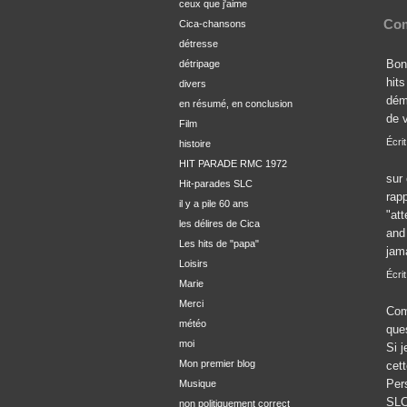
ceux que j'aime
Com
Cica-chansons
détresse
Bon
détripage
hits
divers
dém
en résumé, en conclusion
de 
Film
Écrit
histoire
HIT PARADE RMC 1972
sur 
Hit-parades SLC
rap
il y a pile 60 ans
"at
les délires de Cica
and
Les hits de "papa"
jam
Loisirs
Écri
Marie
Merci
Comm
météo
que
moi
Si 
Mon premier blog
cett
Per
Musique
SLC
non politiquement correct