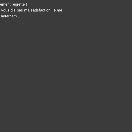
tement regretté !
e vous dis pas ma satisfaction. je me
m aeternam...