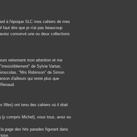
 tard à l'époque SLC mes cahiers de mes
l faut dire que je n'ai pas beaucoup
 aviez conservé une ou deux collections
ieurs retiennent mon attention et me
irresistiblement" de Sylvie Vartan,
e Groscolas, "Mrs Robinson" de Simon
nson d'ailleurs qui reste plus que
, Renaud.
filles) ont tenu des cahiers où il était
 (y compris Michel), vous tous, avez eu
la page des hits parades figurant dans
hose.