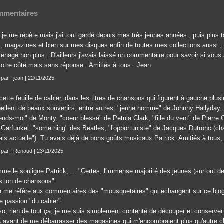
mentaires
 je me répète mais j'ai tout gardé depuis mes très jeunes années , puis plus
 , magazines et bien sur mes disques enfin de toutes mes collections aussi , i
énagé non plus . D'ailleurs j'avais laissé un commentaire pour savoir si vous
votre côté mais sans réponse . Amitiés à tous . Jean
 par : jean | 22/11/2025
cette feuille de cahier, dans les titres de chansons qui figurent à gauche plus
pellent de beaux souvenirs, entre autres: "jeune homme" de Johnny Hallyday, "
tends-moi" de Monty, "coeur blessé" de Petula Clark, "fille du vent" de Pierr
 Garfunkel, "something" des Beatles, "l'opportuniste" de Jacques Dutronc (cha
ais actuelle"). Tu avais déjà de bons goûts musicaux Patrick. Amitiés à tous
t par : Renaud | 23/11/2025
e le souligne Patrick, ... "Certes, l'immense majorité des jeunes (surtout des 
stion de chansons".
je me réfère aux commentaires des "mousquetaires" qui échangent sur ce blog
e passion "du cahier".
so, rien de tout ça, je me suis simplement contenté de découper et conserver 
 avant de me débarrasser des magasines qui m'encombraient plus qu'autre c