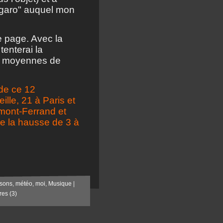
igaro" auquel mon
e page. Avec la
tenterai la
les moyennes de
de ce 12
lle, 21 à Paris et
rmont-Ferrand et
ue la hausse de 3 à
sons
,
météo
,
moi
,
Musique
|
es (3)