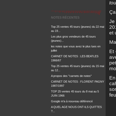
to
Ça 
NOTES RÉCENTES
Je 
201
Top 25 ventes 45 tours (jeunes) du 22 mai
au 19...
et 
Les plus gros vendeurs de 45 tours
(jeunes)...
Mai
les notes que vous avez le plus lues en
Et 
juillet
ave
CARNET DE NOTES : LES BEATLES
1966/67
pet
Top 25 ventes 45 tours (jeunes) du 15 mai
mo
au 12...
A propos des "carnets de notes"
En 
CARNET DE NOTES : FLORENT PAGNY
cah
1987/1997
sor
TOP 25 ventes 45 tours du 8 mai au 5
feu
JUIN 1966
Google m'a à nouveau déférencé
A QUEL AGE NOUS ONT-ILS QUITTES
?...