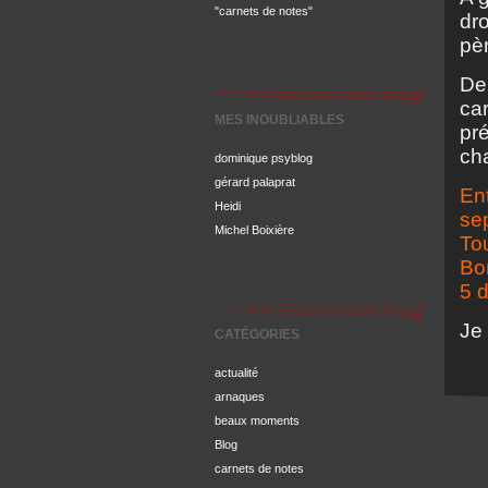
"carnets de notes"
dr
pèr
De
car
MES INOUBLIABLES
pré
cha
dominique psyblog
gérard palaprat
En
Heidi
sep
Michel Boixière
Tou
Bo
5 
Je
CATÉGORIES
actualité
arnaques
beaux moments
Blog
carnets de notes