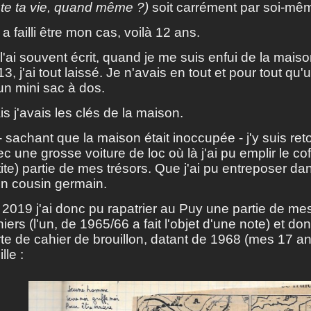
ute ta vie, quand même ?)
soit carrément par soi-mêm
a failli être mon cas, voilà 12 ans.
l'ai souvent écrit, quand je me suis enfui de la mai
3, j'ai tout laissé. Je n'avais en tout et pour tout qu'u
un mini sac à dos.
s j'avais les clés de la maison.
- sachant que la maison était inoccupée - j'y suis ret
c une grosse voiture de loc où là j'ai pu emplir le cof
ite) partie de mes trésors. Que j'ai pu entreposer da
n cousin germain.
2019 j'ai donc pu rapatrier au Puy une partie de mes
iers (l'un, de 1965/66 a fait l'objet d'une note) et do
te de cahier de brouillon, datant de 1968 (mes 17 an
ille :