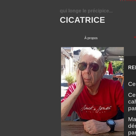
qui longe le précipice...
CICATRICE
«
À propos
REL
Ce 
Cer
cah
pa
Ma
dé
par