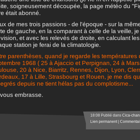
oite, soigneusement découpée, la page météo du "F
e était abonné.
ux de mes trois passions - de l'époque - sur la mêm
te de gauche, en la comparant à celle de la veille, je 
vision, et avec les relevés de droite, en calculant 
que station je ferai de la climatologie.
tre parenthèses, quand je regarde les températures 
tembre 1968 ( 25 à Ajaccio et Perpignan, 24 à Marsei
louse, 20 à Nice, Biarritz, Rennes, Dijon, Lyon, Cle
rdeaux, 17 à Lille, Strasbourg et Rouen, je me dis q
degrés depuis ne tient hélas pas du complotisme...
 vous embrasse.
18:08 Publié dans
Cica-chan
Lien permanent
|
Commentair