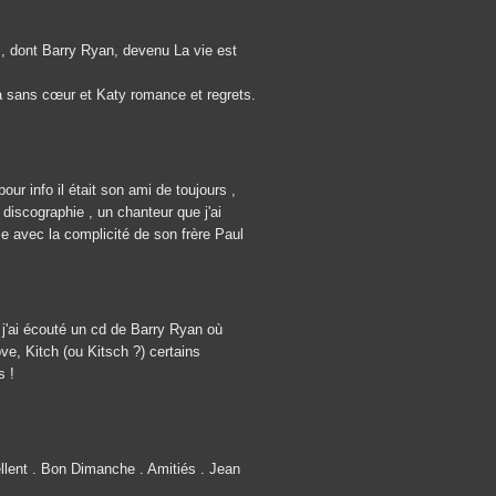
s, dont Barry Ryan, devenu La vie est
la sans cœur et Katy romance et regrets.
our info il était son ami de toujours ,
discographie , un chanteur que j'ai
 avec la complicité de son frère Paul
 j'ai écouté un cd de Barry Ryan où
ve, Kitch (ou Kitsch ?) certains
s !
ellent . Bon Dimanche . Amitiés . Jean