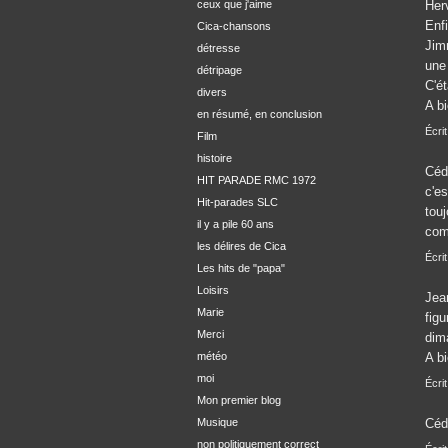
ceux que j'aime
Her
Enfi
Cica-chansons
Jim
détresse
une
détripage
C'é
divers
A bi
en résumé, en conclusion
Écri
Film
histoire
Cédr
HIT PARADE RMC 1972
c'e
Hit-parades SLC
tou
il y a pile 60 ans
com
les délires de Cica
Écrit
Les hits de "papa"
Loisirs
Jea
Marie
figu
Merci
dim
météo
A bi
moi
Écri
Mon premier blog
Musique
Céd
non politiquement correct