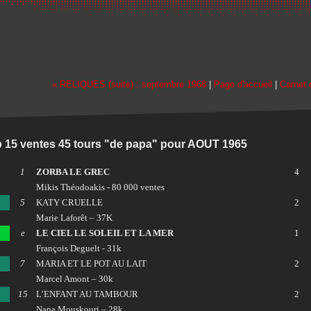
« RELIQUES (suite) : septembre 1968
|
Page d'accueil
|
Carnet 
 15 ventes 45 tours "de papa" pour AOUT 1965
1
ZORBA LE GREC
4
Mikis Théodoakis - 80 000 ventes
5
KATY CRUELLE
2
Marie Laforêt – 37K
e
LE CIEL LE SOLEIL ET LA MER
1
François Deguelt - 31k
7
MARIA ET LE POT AU LAIT
2
Marcel Amont – 30k
15
L’ENFANT AU TAMBOUR
2
Nana Mouskouri – 28k