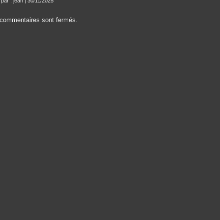
 par : jean | 30/11/2025
commentaires sont fermés.