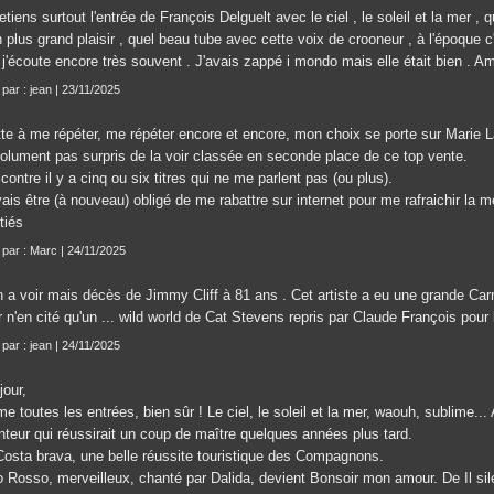
etiens surtout l'entrée de François Delguelt avec le ciel , le soleil et la mer 
plus grand plaisir , quel beau tube avec cette voix de crooneur , à l'époque c
j'écoute encore très souvent . J'avais zappé i mondo mais elle était bien . Am
 par : jean | 23/11/2025
tte à me répéter, me répéter encore et encore, mon choix se porte sur Marie L
olument pas surpris de la voir classée en seconde place de ce top vente.
contre il y a cinq ou six titres qui ne me parlent pas (ou plus).
ais être (à nouveau) obligé de me rabattre sur internet pour me rafraichir la 
tiés
t par : Marc | 24/11/2025
n a voir mais décès de Jimmy Cliff à 81 ans . Cet artiste a eu une grande Car
 n'en cité qu'un ... wild world de Cat Stevens repris par Claude François pour 
 par : jean | 24/11/2025
jour,
me toutes les entrées, bien sûr ! Le ciel, le soleil et la mer, waouh, sublime... 
nteur qui réussirait un coup de maître quelques années plus tard.
Costa brava, une belle réussite touristique des Compagnons.
o Rosso, merveilleux, chanté par Dalida, devient Bonsoir mon amour. De Il sile