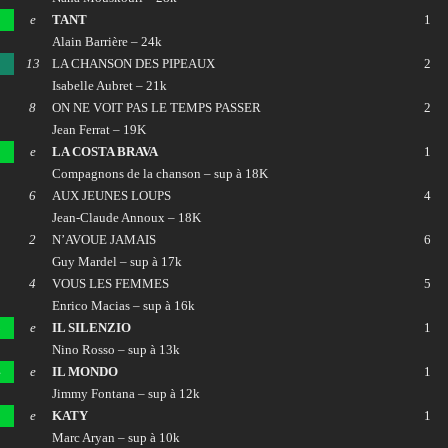
e
TANT
1
Alain Barrière – 24k
13
LA CHANSON DES PIPEAUX
2
Isabelle Aubret – 21k
8
ON NE VOIT PAS LE TEMPS PASSER
2
Jean Ferrat – 19K
e
LA COSTA BRAVA
1
Compagnons de la chanson – sup à 18K
0
6
AUX JEUNES LOUPS
4
Jean-Claude Annoux – 18K
1
2
N’AVOUE JAMAIS
6
Guy Mardel – sup à 17k
2
4
VOUS LES FEMMES
5
Enrico Macias – sup à 16k
3
e
IL SILENZIO
1
Nino Rosso – sup à 13k
4
e
IL MONDO
1
Jimmy Fontana – sup à 12k
5
e
KATY
1
Marc Aryan – sup à 10k