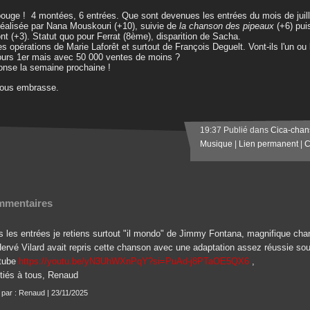
ouge ! 4 montées, 6 entrées. Que sont devenues les entrées du mois de juille
réalisée par Nana Mouskouri (+10), suivie de
la chanson des pipeaux
(+6) pui
t (+3). Statut quo pour Ferrat (8ème), disparition de Sacha.
es opérations de Marie Laforêt et surtout de François Deguelt. Vont-ils l'un ou 
ours 1er mais avec 50 000 ventes de moins ?
nse la semaine prochaine !
vous embrasse.
19:37 Publié dans
Cica-chan
Musique
|
Lien permanent
|
C
mentaires
s les entrées je retiens surtout "il mondo" de Jimmy Fontana, magnifique cha
ervé Vilard avait repris cette chanson avec une adaptation assez réussie sous
tube
https://youtu.be/yN3UhWXnPqY?si=PuAd-j8PTaOE5QX6
,
tiés à tous, Renaud
t par : Renaud | 23/11/2025