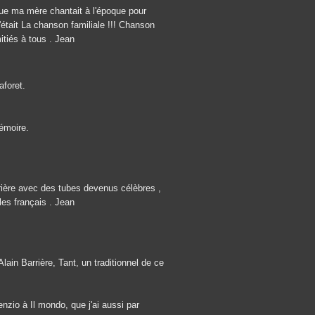
, que ma mère chantait à l'époque pour
'était La chanson familiale !!! Chanson
itiés à tous . Jean
aforet.
mémoire.
rière avec des tubes devenus célèbres ,
les français . Jean
Alain Barrière, Tant, un traditionnel de ce
nzio à Il mondo, que j'ai aussi par