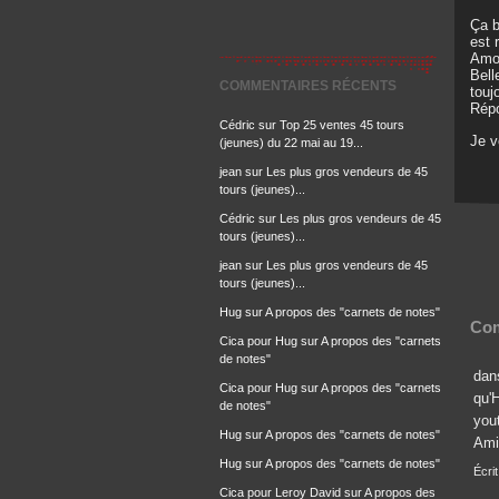
Ça b
est 
Amon
Bell
COMMENTAIRES RÉCENTS
touj
Répo
Cédric
sur
Top 25 ventes 45 tours
Je 
(jeunes) du 22 mai au 19...
jean
sur
Les plus gros vendeurs de 45
tours (jeunes)...
Cédric
sur
Les plus gros vendeurs de 45
tours (jeunes)...
jean
sur
Les plus gros vendeurs de 45
tours (jeunes)...
Hug
sur
A propos des "carnets de notes"
Com
Cica pour Hug
sur
A propos des "carnets
de notes"
dan
Cica pour Hug
sur
A propos des "carnets
qu'H
de notes"
you
Hug
sur
A propos des "carnets de notes"
Ami
Hug
sur
A propos des "carnets de notes"
Écri
Cica pour Leroy David
sur
A propos des