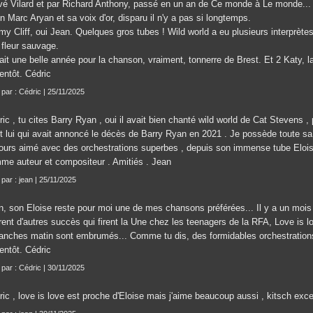
vé Vilard et par Richard Anthony, passé en un an de Ce monde à Le monde...
n Marc Aryan et sa voix d'or, disparu il n'y a pas si longtemps.
my Cliff, oui Jean. Quelques gros tubes ! Wild world a eu plusieurs interprète
 fleur sauvage.
tait une belle année pour la chanson, vraiment, tonnerre de Brest. Et 2 Katy, 
entôt. Cédric
t par : Cédric | 25/11/2025
ic , tu cites Barry Ryan , oui il avait bien chanté wild world de Cat Stevens , p
st lui qui avait annoncé le décès de Barry Ryan en 2021 . Je possède toute sa 
jours aimé avec des orchestrations superbes , depuis son immense tube Eloise
me auteur et compositeur . Amitiés . Jean
 par : jean | 25/11/2025
n, son Eloise reste pour moi une de mes chansons préférées... Il y a un mois
rent d'autres succès qui firent la Une chez les teenagers de la RFA, Love is lo
anches matin sont embrumés... Comme tu dis, des formidables orchestration
entôt. Cédric
t par : Cédric | 30/11/2025
ric , love is love est proche d'Eloise mais j'aime beaucoup aussi , kitsch exc