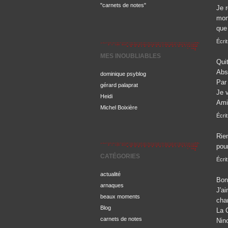
"carnets de notes"
Je r
mon 
que 
Écrit
MES INOUBLIABLES
Qui
Abs
dominique psyblog
Par 
gérard palaprat
Je v
Heidi
Ami
Michel Boixière
Écri
Rie
pour
CATÉGORIES
Écrit
actualité
Bon
arnaques
J'ai
beaux moments
cha
Blog
La 
carnets de notes
Nin