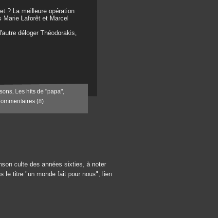
t ? La meilleure opération
s Marie Laforêt et Marcel
l'autre déloger Théodorakis,
sons
,
Les hits de "papa"
,
ommentaires (8)
nson culte des années sixties, à noter
 le titre "un monde fait pour nous", lien