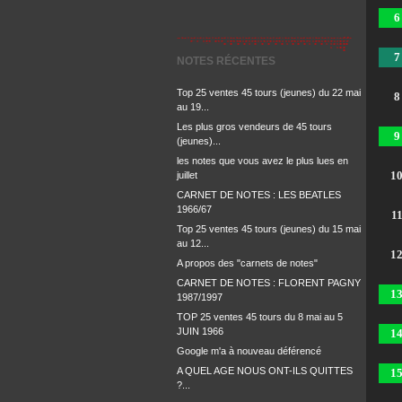
6
7
NOTES RÉCENTES
Top 25 ventes 45 tours (jeunes) du 22 mai
8
au 19...
Les plus gros vendeurs de 45 tours
9
(jeunes)...
les notes que vous avez le plus lues en
1
juillet
CARNET DE NOTES : LES BEATLES
1966/67
1
Top 25 ventes 45 tours (jeunes) du 15 mai
au 12...
1
A propos des "carnets de notes"
CARNET DE NOTES : FLORENT PAGNY
1
1987/1997
TOP 25 ventes 45 tours du 8 mai au 5
JUIN 1966
1
Google m'a à nouveau déférencé
A QUEL AGE NOUS ONT-ILS QUITTES
1
?...