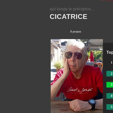
qui longe le précipice...
CICATRICE
À propos
Top
1
2
3
4
5