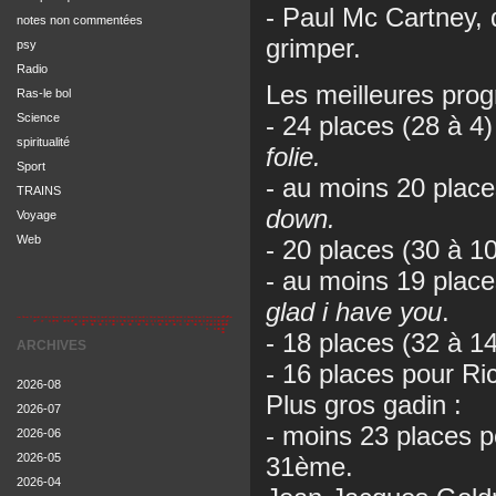
- Paul Mc Cartney, 
notes non commentées
grimper.
psy
Radio
Les meilleures prog
Ras-le bol
Science
- 24 places (28 à 4
spiritualité
folie.
Sport
- au moins 20 plac
TRAINS
down.
Voyage
Web
- 20 places (30 à 1
- au moins 19 place
glad i have you
.
- 18 places (32 à 1
ARCHIVES
- 16 places pour Ri
2026-08
Plus gros gadin :
2026-07
- moins 23 places p
2026-06
2026-05
31ème.
2026-04