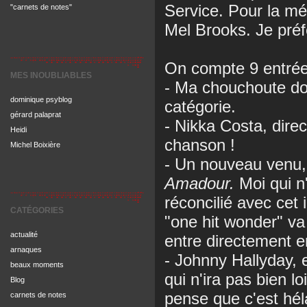
Service. Pour la mé
"carnets de notes"
Mel Brooks. Je pré
On compte 9 entrée
MES INOUBLIABLES
- Ma chouchoute do
dominique psyblog
catégorie.
gérard palaprat
- Nikka Costa, direc
Heidi
chanson !
Michel Boixière
- Un nouveau venu,
Amadour.
Moi qui n
réconcilié avec cet 
CATÉGORIES
"one hit wonder" va
actualité
entre directement e
arnaques
- Johnny Hallyday,
beaux moments
qui n'ira pas bien l
Blog
pense que c'est héla
carnets de notes