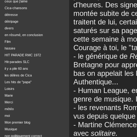
ceux que j'aime
d'heures. Des signe
Cica-chansons
montée subite de c
détresse
traitent de lui, cer
détripage
divers
saturés sur sa page
en résumé, en conclusion
cette semaine à mod
Film
Courage à toi, le "t
histoire
- le générique de
Ré
HIT PARADE RMC 1972
Hit-parades SLC
Bretagne pour appre
il y a pile 60 ans
bas on appelait les
les délires de Cica
Authentique...
Les hits de "papa"
- Human League, en
Loisirs
Marie
genre de musique. Il
Merci
- les revenants Rom
météo
vus depuis quelque
moi
Mon premier blog
- Martine Clémence
Musique
avec
solitaire.
non politiquement correct