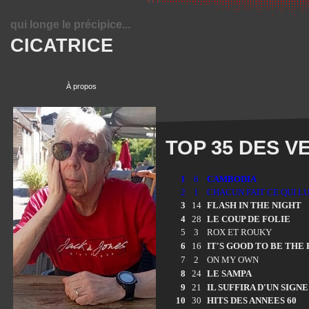
qui longe le précipice...
CICATRICE
À propos
TOP 35 DES V
1
6
CAMBODIA
2
1
CHACUN FAIT CE QUI LU
3
14
FLASH IN THE NIGHT
4
28
LE COUP DE FOLIE
5
3
ROX ET ROUKY
6
16
IT'S GOOD TO BE THE
7
2
ON MY OWN
8
24
LE SAMPA
9
21
IL SUFFIRA D'UN SIGNE
10
30
HITS DES ANNEES 60