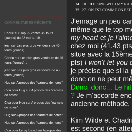
34
18
ROCKING WITH MY RAD
35
27
ON EST COMME ON EST
J'enrage un peu car
COMMENTAIRES RÉCENTS
même que le top me
Cédric
sur
Top 25 ventes 45 tours
my heart
et
je l'aim
(jeunes) du 22 mai au 19...
chez moi (41.43 pts 
jean
sur
Les plus gros vendeurs de 45
tours (jeunes)...
situe avec la 15èm
Cédric
sur
Les plus gros vendeurs de 45
pts)
I won't let you
tours (jeunes)...
je précise que si la
jean
sur
Les plus gros vendeurs de 45
tours (jeunes)...
donc on ne peut mê
Hug
sur
A propos des "carnets de notes"
Donc, donc... Le hi
Cica pour Hug
sur
A propos des "carnets
?
Je m'accorde enco
de notes"
ancienne méthode, j
Cica pour Hug
sur
A propos des "carnets
de notes"
Hug
sur
A propos des "carnets de notes"
Kim Wilde et Chadri
Hug
sur
A propos des "carnets de notes"
est second (en atte
Cica pour Leroy David
sur
A propos des