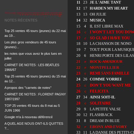
11
23
JE L'AIME TANT
12
17
HARDEN MY HEART
13
13
OH JULIE
14
32
MUSICA
NOTES RÉCENTES
15
4
IL EST LIBRE MAX
Top 25 ventes 45 tours (jeunes) du 22 mai
16
e
I WON'T LET YOU DO
au 19...
17
e
SO GLAD I HAVE YOU
Les plus gros vendeurs de 45 tours
18
10
LA CHANSON DE NONO
(jeunes)...
19
7
TOUT POUR LA MUSIQU
les notes que vous avez le plus lues en
20
6
HENRI PORTE DES LILAS
juillet
21
e
ROCK-AMADOUR
CARNET DE NOTES : LES BEATLES
22
e
MONTPELLIER
1966/67
23
e
REMI SANS FAMILLE
Top 25 ventes 45 tours (jeunes) du 15 mai
24
26
COMME VORREI
au 12...
25
e
DON'T YOU WANT ME
A propos des "carnets de notes"
26
e
FELICITA
CARNET DE NOTES : FLORENT PAGNY
27
34
AINSI SOIT-IL
1987/1997
28
e
SOLITAIRE
TOP 25 ventes 45 tours du 8 mai au 5
29
9
LA PETITE VALSE
JUIN 1966
30
12
FLASHBACK
Google m'a à nouveau déférencé
31
8
DREAM IN BLUE
A QUEL AGE NOUS ONT-ILS QUITTES
32
e
EBONY AND EVORY
?...
33
11
LA DANSE DES PETITS 