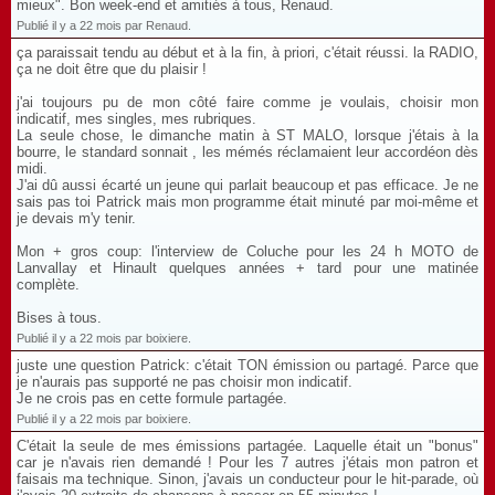
mieux". Bon week-end et amitiés à tous, Renaud.
Publié il y a 22 mois par Renaud.
ça paraissait tendu au début et à la fin, à priori, c'était réussi. la RADIO,
ça ne doit être que du plaisir !
j'ai toujours pu de mon côté faire comme je voulais, choisir mon
indicatif, mes singles, mes rubriques.
La seule chose, le dimanche matin à ST MALO, lorsque j'étais à la
bourre, le standard sonnait , les mémés réclamaient leur accordéon dès
midi.
J'ai dû aussi écarté un jeune qui parlait beaucoup et pas efficace. Je ne
sais pas toi Patrick mais mon programme était minuté par moi-même et
je devais m'y tenir.
Mon + gros coup: l'interview de Coluche pour les 24 h MOTO de
Lanvallay et Hinault quelques années + tard pour une matinée
complète.
Bises à tous.
Publié il y a 22 mois par boixiere.
juste une question Patrick: c'était TON émission ou partagé. Parce que
je n'aurais pas supporté ne pas choisir mon indicatif.
Je ne crois pas en cette formule partagée.
Publié il y a 22 mois par boixiere.
C'était la seule de mes émissions partagée. Laquelle était un "bonus"
car je n'avais rien demandé ! Pour les 7 autres j'étais mon patron et
faisais ma technique. Sinon, j'avais un conducteur pour le hit-parade, où