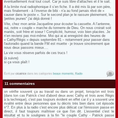
éventuellement rival tout court. Car je suis libre d’attaches et il le sait.
A la limite rival radiophonique il s’en fiche. Il a été mis là par son père,
mais finalement - à l’inverse de bibi - n’a au fond jamais rêvé de «
causer dans le poste ». Sur le second plan je le rassure pleinement, les
'petites jeunes" j'ai déjà donné !
Vite, chez mon amie Jacqueline pour écouter la cassette. A l’antenne,
oui, notre « couple » marche du tonnerre de Dieu. On nous croirait soit
mariés, soit frère et soeur ! Complicité, humour, voix bien placées. Je
n’en reviens pas moi-même. Moi qui ai
ai enregistré des heures de
« Cathy/Régis » depuis septembre 81 – notamment pour passer dans
l'autoradio quand la bande FM est muette - je trouve sincèrement que
nous deux passons mieux....
La vie vous réserve parfois de ces trucs !
(à suivre)
si ça vous plaît !
11
Écrit par
cicatrice
dans les catégories
beaux moments
,
Radio
11 commentaires
on vérifie souvent ça au travail ou dans un projet, lorsqu'on est trois
(dans ton cas Patrick c'est d'abord deux avec Cathy et trois avec Régis
à la technique), c'est pas toujours évident en effet car il y a souvent une
rivalité entre deux personnes que tu décris très bien dans cet épisode
n°7. En plus à la radio c'est encore plus délicat car l'émission passe en
direct, il faut toujours maîtriser ce que l'on dit. L'essentiel c'est le
résultat et tu le soulignes à la fin "le couple Cathy - Patrick passe