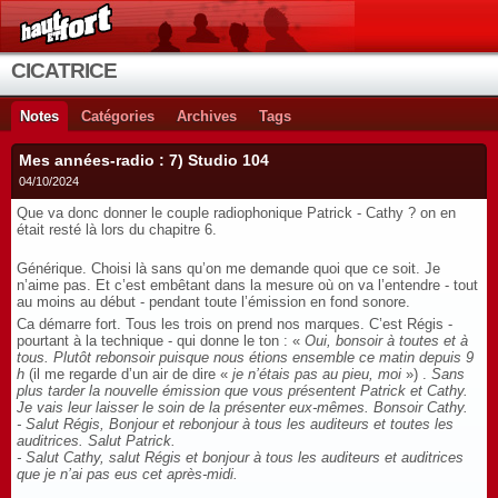
CICATRICE
Notes
Catégories
Archives
Tags
Mes années-radio : 7) Studio 104
04/10/2024
Que va donc donner le couple radiophonique Patrick - Cathy ? on en
était resté là lors du chapitre 6.
Générique. Choisi là sans qu’on me demande quoi que ce soit. Je
n’aime pas. Et c’est embêtant dans la mesure où on va l’entendre - tout
au moins au début - pendant toute l’émission en fond sonore.
Ca démarre fort. Tous les trois on prend nos marques. C’est Régis -
pourtant à la technique - qui donne le ton : «
Oui, bonsoir à toutes et à
tous. Plutôt rebonsoir puisque nous étions ensemble ce matin depuis 9
h
(il me regarde d’un air de dire «
je n’étais pas au pieu, moi
») .
Sans
plus tarder la nouvelle émission que vous présentent Patrick et Cathy.
Je vais leur laisser le soin de la présenter eux-mêmes. Bonsoir Cathy.
- Salut Régis, Bonjour et rebonjour à tous les auditeurs et toutes les
auditrices. Salut Patrick.
- Salut Cathy, salut Régis et bonjour à tous les auditeurs et auditrices
que je n’ai pas eus cet après-midi.