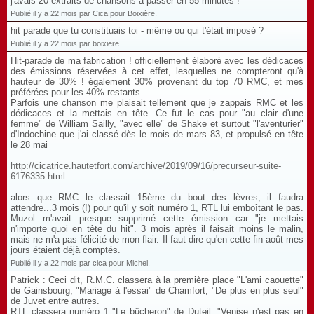
j'avais 20 extraits de chansons à passer en 55 minutes !
Publié il y a 22 mois par Cica pour Boixière.
hit parade que tu constituais toi - même ou qui t'était imposé ?
Publié il y a 22 mois par boixiere.
Hit-parade de ma fabrication ! officiellement élaboré avec les dédicaces
des émissions réservées à cet effet, lesquelles ne compteront qu'à
hauteur de 30% ! également 30% provenant du top 70 RMC, et mes
préférées pour les 40% restants.
Parfois une chanson me plaisait tellement que je zappais RMC et les
dédicaces et la mettais en tête. Ce fut le cas pour "au clair d'une
femme" de William Sailly, "avec elle" de Shake et surtout "l'aventurier"
d'Indochine que j'ai classé dès le mois de mars 83, et propulsé en tête
le 28 mai
http://cicatrice.hautetfort.com/archive/2019/09/16/precurseur-suite-
6176335.html
alors que RMC le classait 15ème du bout des lèvres; il faudra
attendre...3 mois (!) pour qu'il y soit numéro 1, RTL lui emboîtant le pas.
Muzol m'avait presque supprimé cette émission car "je mettais
n'importe quoi en tête du hit". 3 mois après il faisait moins le malin,
mais ne m'a pas félicité de mon flair. Il faut dire qu'en cette fin août mes
jours étaient déjà comptés.
Publié il y a 22 mois par cica pour Michel.
Patrick : Ceci dit, R.M.C. classera à la première place "L'ami caouette"
de Gainsbourg, "Mariage à l'essai" de Chamfort, "De plus en plus seul"
de Juvet entre autres.
RTL classera numéro 1 "Le bûcheron" de Duteil, "Venise n'est pas en