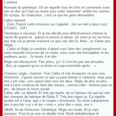
1 partout.
Musique du générique. On se regarde tous les trois et convenons sans
rien se dire qu’il faut au moins pour cette "première" arrêter les vannes.
Du sympa, du chaleureux, c’est ce que les gens demandent.
Cathy reprend :
-
Donc Patrick cette émission va s’appeler
...(on se met à deux voix)
STUDIO.. 104
!
Générique à nouveau. Et je me décide pour définitivement enterrer la
hache de guerre et . passer la brosse à reluire. Du reste je ne me force
pas trop car je pense vraiment ce que vais dire là. Mais.. je n’étais pas
obligé...
-
Cathy et Régis je voudrais d’abord vous faire des compliments sur
votre nouvelle émission de ce matin, vous avez été formidables et les
auditeurs aussi...Je tenais à le dire
.
Régis est désarçonné. Pas prévu, ça ! Il s’en tire par une pirouette :
-
Bon, je suppose qu’on va boire un coup ensemble après
... »
Chanson, jingle, chanson. Puis Cathy et moi évoquons ce que sera
l'émission. J’ignore encore ce que ça peut donner à l’antenne, mais pour
moi c’est clair, «on» passe bien tous les deux. Régis de plus en plus
mal à l'aise continue de faire des erreurs, comme celle - énorme pour un
pro - de laisser le micro ouvert.
Cathy, elle, se détend. Et finit par rigoler, de ce fameux rire qui est une
des marques de fabrique de Radio 5. Très bon signe ça. Ca signifie
qu’elle est à l’aise, que « le couple » fonctionne. Du reste j’abandonne
peu à peu les «
je
» et les «
mes
», pour dire «
nous, nos
».
18h40, fin de l'émission. Générique. Régis est tendu. Et je sais
pourquoi. Pour lui je suis un double rival. Rival radiophonique et