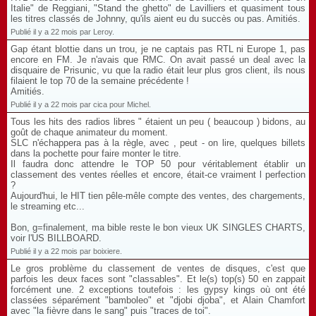
Italie" de Reggiani, "Stand the ghetto" de Lavilliers et quasiment tous
les titres classés de Johnny, qu'ils aient eu du succès ou pas. Amitiés.
Publié il y a 22 mois par Leroy.
Gap étant blottie dans un trou, je ne captais pas RTL ni Europe 1, pas
encore en FM. Je n'avais que RMC. On avait passé un deal avec la
disquaire de Prisunic, vu que la radio était leur plus gros client, ils nous
filaient le top 70 de la semaine précédente !
Amitiés.
Publié il y a 22 mois par cica pour Michel.
Tous les hits des radios libres " étaient un peu ( beaucoup ) bidons, au
goût de chaque animateur du moment.
SLC n'échappera pas à la règle, avec , peut - on lire, quelques billets
dans la pochette pour faire monter le titre.
Il faudra donc attendre le TOP 50 pour véritablement établir un
classement des ventes réelles et encore, était-ce vraiment l perfection
?
Aujourd'hui, le HIT tien pêle-mêle compte des ventes, des chargements,
le streaming etc...
Bon, g=finalement, ma bible reste le bon vieux UK SINGLES CHARTS,
voir l'US BILLBOARD.
Publié il y a 22 mois par boixiere.
Le gros problème du classement de ventes de disques, c'est que
parfois les deux faces sont "classables". Et le(s) top(s) 50 en zappait
forcément une. 2 exceptions toutefois : les gypsy kings où ont été
classées séparément "bamboleo" et "djobi djoba", et Alain Chamfort
avec "la fièvre dans le sang" puis "traces de toi".