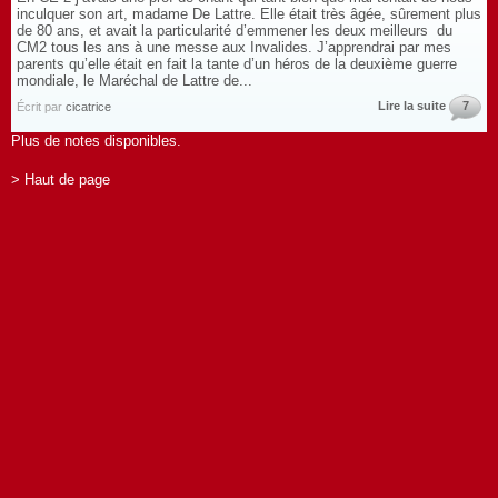
inculquer son art, madame De Lattre. Elle était très âgée, sûrement plus
de 80 ans, et avait la particularité d’emmener les deux meilleurs du
CM2 tous les ans à une messe aux Invalides. J’apprendrai par mes
parents qu’elle était en fait la tante d’un héros de la deuxième guerre
mondiale, le Maréchal de Lattre de...
Lire la suite
7
Écrit par
cicatrice
Plus de notes disponibles.
> Haut de page