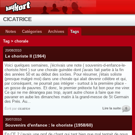
CICATRICE
Notes
Catégories
Archives
Tags
Tag > chorale
20/08/2010
Le choriste II (1964)
Voici quelques semaines, j'écrivais une note ( souvenirs-d-enfance-le-
choriste.html ) sur une chorale guindée dont j'avais fait partie à la fin
des années 50 et au début des sixties. Pour résumer, j'étais soliste
(presque malgré moi) dans une chorale qui alait devenir célèbre et qui,
par conséquent, ne pourrait pas intégrer - surtout à la première place -
un gosse de pauvres. Et donc, le premier prétexte fut bon pour me virer.
Ce qui ne me dérangea pas trop, ayant autre chose à faire que me
pavaner en aube les dimanches matin à la grand-messe de St Germain
des Prés. Au...
Lire la suite
6
Écrit par
cicatrice
30/07/2010
Souvenirs d'enfance : le choriste (1958/60)
En CE 2 j’avais une prof de chant qui tant bien que mal tentait de nous