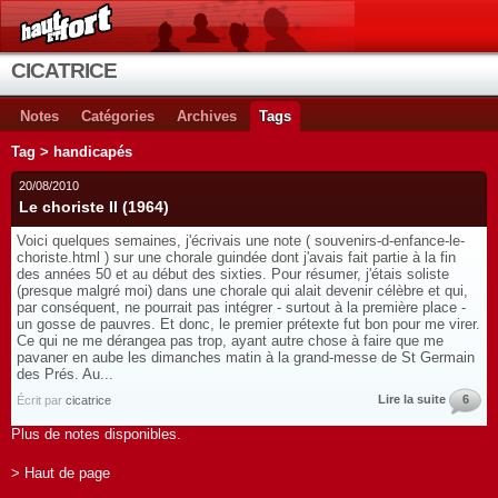
CICATRICE
Notes
Catégories
Archives
Tags
Tag > handicapés
20/08/2010
Le choriste II (1964)
Voici quelques semaines, j'écrivais une note ( souvenirs-d-enfance-le-
choriste.html ) sur une chorale guindée dont j'avais fait partie à la fin
des années 50 et au début des sixties. Pour résumer, j'étais soliste
(presque malgré moi) dans une chorale qui alait devenir célèbre et qui,
par conséquent, ne pourrait pas intégrer - surtout à la première place -
un gosse de pauvres. Et donc, le premier prétexte fut bon pour me virer.
Ce qui ne me dérangea pas trop, ayant autre chose à faire que me
pavaner en aube les dimanches matin à la grand-messe de St Germain
des Prés. Au...
Lire la suite
6
Écrit par
cicatrice
Plus de notes disponibles.
> Haut de page