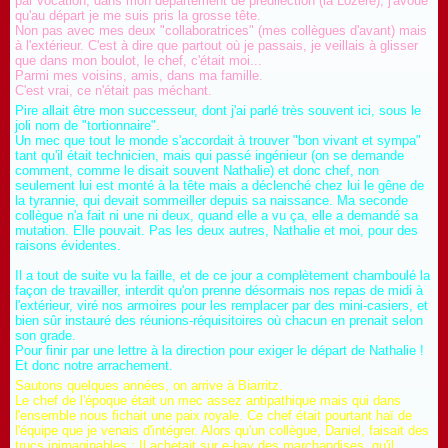
par vocation, dans mon département de prédilection (la Lozère), j'avoue
qu'au départ je me suis pris la grosse tête.
Non pas avec mes deux "collaboratrices" (mes collègues d'avant) mais
à l'extérieur. C'est à dire que partout où je passais, je veillais à glisser
que dans mon boulot, le chef, c'était moi...
Parmi mes voisins, amis, dans ma famille.
C'est vrai, ce n'était pas méchant.
Pire allait être mon successeur, dont j'ai parlé très souvent ici, sous le
joli nom de "tortionnaire".
Un mec que tout le monde s'accordait à trouver "bon vivant et sympa"
tant qu'il était technicien, mais qui passé ingénieur (on se demande
comment, comme le disait souvent Nathalie) et donc chef, non
seulement lui est monté à la tête mais a déclenché chez lui le gêne de
la tyrannie, qui devait sommeiller depuis sa naissance. Ma seconde
collègue n'a fait ni une ni deux, quand elle a vu ça, elle a demandé sa
mutation. Elle pouvait. Pas les deux autres, Nathalie et moi, pour des
raisons évidentes.
Il a tout de suite vu la faille, et de ce jour a complètement chamboulé la
façon de travailler, interdit qu'on prenne désormais nos repas de midi à
l'extérieur, viré nos armoires pour les remplacer par des mini-casiers, et
bien sûr instauré des réunions-réquisitoires où chacun en prenait selon
son grade.
Pour finir par une lettre à la direction pour exiger le départ de Nathalie !
Et donc notre arrachement.
Sautons quelques années, on arrive à Biarritz.
Le chef de l'époque était un mec assez antipathique mais qui dans
l'ensemble nous fichait une paix royale. Ce chef était pourtant haï de
l'équipe que je venais d'intégrer. Alors qu'un collègue, Daniel, faisait des
trucs inimaginables : Il achetait sur e-bay des marchandises, qu'il