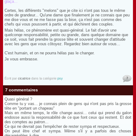
glaça...
Certes, les différents "melons" que je cite ici n'ont pas tous le même
ordre de grandeur... Qu'une dame que finalement je ne connais que peu
me dise vous et ne me fasse pas la bise, ça n'est pas comme des
chefs qui vous poussent à partir, et qui déchirent des couples.
Mais hélas, ce phénomène est quasi-général. Le fait d'avoir une
quelconqe responsabilité, petite ou grande, dans quelque domaine que
ce soit, vous fait prendre la grosse tête et souvent changer d'attitude
avec les gens que vous côtoyez. Regardez bien autour de vous...
C'est humain, et on ne pourra hélas pas le changer.
Je vous embrasse.
7
Écrit par
cicatrice
dans la catégorie
psy
7 commentaires
Quasi général ?
Comme tu y vas... je connais plein de gens qui n'ont pas pris la grosse
tête en "portant un chapeau"
Mais en même temps, le rôle change aussi... celui qui prend du galon
endosse aussi la responsabilité de ce que font ceux qui restent. Et doit
des comptes au patron...
Ce qui ne devrait pas l'empêcher de rester sympa et respectueux.
On peut être chef et sympa. Même s'il y a parfois des choses
désagréables à dire...