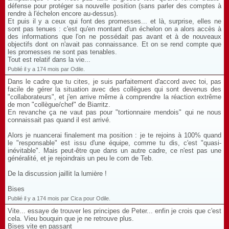
défense pour protéger sa nouvelle position (sans parler des comptes à
rendre à l'échelon encore au-dessus).
Et puis il y a ceux qui font des promesses... et là, surprise, elles ne
sont pas tenues : c'est qu'en montant d'un échelon on a alors accès à
des informations que l'on ne possédait pas avant et à de nouveaux
objectifs dont on n'avait pas connaissance. Et on se rend compte que
les promesses ne sont pas tenables.
Tout est relatif dans la vie...
Publié il y a 174 mois par Odile.
Dans le cadre que tu cites, je suis parfaitement d'accord avec toi, pas
facile de gérer la situation avec des collègues qui sont devenus des
"collaborateurs", et j'en arrive même à comprendre la réaction extrême
de mon "collègue/chef" de Biarritz.
En revanche ça ne vaut pas pour "tortionnaire mendois" qui ne nous
connaissait pas quand il est arrivé.
Alors je nuancerai finalement ma position : je te rejoins à 100% quand
le "responsable" est issu d'une équipe, comme tu dis, c'est "quasi-
inévitable". Mais peut-être que dans un autre cadre, ce n'est pas une
généralité, et je rejoindrais un peu le com de Teb.
De la discussion jaillit la lumière !
Bises
Publié il y a 174 mois par Cica pour Odile.
Vite... essaye de trouver les principes de Peter... enfin je crois que c'est
cela. Vieu bouquin que je ne retrouve plus.
Bises vite en passant