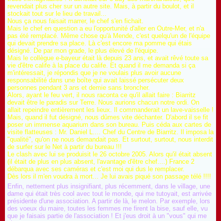
revendait plus cher sur un autre site. Mais, à partir du boulot, et il
stockait tout sur le lieu de travail...
Nous ça nous faisait marrer, le chef s'en fichait.
Mais le chef en question a eu l'opportunité d'aller en Outre-Mer, et n'a
pas été remplacé. Même chose qu'à Mende, c'est quelqu'un de l'équipe
qui devait prendre sa place. Là c'est encore ma pomme qui étais
désigné. De par mon grade, le plus élevé de l'équipe.
Mais le collègue e-bayeur était là depuis 23 ans, et avait rêvé toute sa
vie d'être calife à la place du calife. Et quand il me demanda si ça
m'intéressait, je répondis que je ne voulais plus avoir aucune
responsabilité dans une boîte qui avait laissé persécuter deux
personnes pendant 3 ans et demie sans broncher.
Alors, ayant le feu vert, il nous raconta ce qu'il allait faire : Biarritz
devait être le paradis sur Terre. Nous aurions chacun notre ordi. On
allait repeindre entièrement les lieux. Il commanderait un lave-vaisselle !
Mais, quand il fut désigné, nous dûmes vite déchanter. D'abord il se fit
poser un immense aquarium dans son bureau. Puis céda aux cartes de
visite flatteuses : Mr. Daniel L.... Chef du Centre de Biarritz. Il imposa la
"qualité", qu'on ne nous demandait pas. Et surtout, surtout, nous interdit
de surfer sur le Net à partir du bureau !!!
Le clash avec lui se produisit le 26 octobre 2005. Alors qu'il était absent
(il était de plus en plus absent, l'avantage d'être chef....) France 2
débarqua avec ses caméras et c'est moi qui dus le remplacer.
Dès lors il m'en voudra à mort... Je lui avais piqué son passage télé !!!!
Enfin, nettement plus insignifiant, plus récemment, dans le village, une
dame qui était très cool avec tout le monde, qui me tutoyait, est arrivée
présidente d'une association. A partir de là, le melon. Par exemple, lors
des voeux du maire, toutes les femmes me firent la bise, sauf elle, vu
que je faisais partie de l'association ! Et j'eus droit à un "vous" qui me