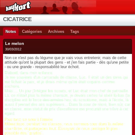
CICATRICE
Notes
Catégories
Archives
Tags
Le melon
30/03/2012
Non ce n'est pas du légume que je vais vous entretenir, mais de cette
attitude qu'ont la plupart des gens - et j'en fais partie - dès qu'une petite
- ou une grande - responsabilité leur échoit.
D'abord, dans mon enfance.
Je me souviens d'un camarade de classe, Luc. Il était un des rares qui
me fichait la paix, et je dirais même qu'on était copains comme
cochons.
Mais.... Un jour j'intégrai les scouts, et Luc était mon chef de patrouille.
Là, ce n'était plus la même chanson, je devais certes lui obéir là-bas (la
discipline est le force
des armées
heu, du scoutisme, mais à l'école, là
aussi il prenait des airs supérieurs... Dans la cour de récré, bien sûr, car
en classe, mon statut de prix d'excellence me procurait une trêve à cet
égard.
Plus tard, ce sera à l'armée.
Même topo, pendant les classes, nous sommes tous dans la même
chambrée, et partageons tout. Essayant de nous protéger le plus
possible des "gradés".