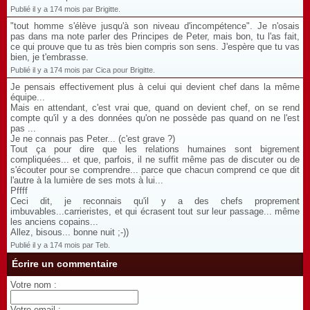
Publié il y a 174 mois par Brigitte.
"tout homme s'élève jusqu'à son niveau d'incompétence". Je n'osais
pas dans ma note parler des Principes de Peter, mais bon, tu l'as fait,
ce qui prouve que tu as très bien compris son sens. J'espère que tu vas
bien, je t'embrasse.
Publié il y a 174 mois par Cica pour Brigitte.
Je pensais effectivement plus à celui qui devient chef dans la même
équipe...
Mais en attendant, c'est vrai que, quand on devient chef, on se rend
compte qu'il y a des données qu'on ne possède pas quand on ne l'est
pas ...
Je ne connais pas Peter... (c'est grave ?)
Tout ça pour dire que les relations humaines sont bigrement
compliquées... et que, parfois, il ne suffit même pas de discuter ou de
s'écouter pour se comprendre... parce que chacun comprend ce que dit
l'autre à la lumière de ses mots à lui...
Pffff
Ceci dit, je reconnais qu'il y a des chefs proprement
imbuvables...carrieristes, et qui écrasent tout sur leur passage... même
les anciens copains...
Allez, bisous... bonne nuit ;-))
Publié il y a 174 mois par Teb.
Écrire un commentaire
Votre nom :
Votre email :