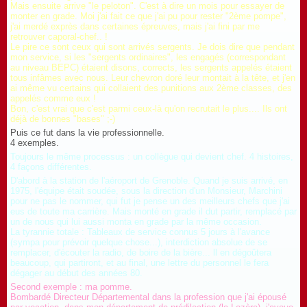
Mais ensuite arrive "le peloton". C'est à dire un mois pour essayer de
monter en grade. Moi j'ai fait ce que j'ai pu pour rester "2ème pompe",
j'ai merdé exprès dans certaines épreuves, mais j'ai fini par me
retrouver caporal-chef.. !
Le pire ce sont ceux qui sont arrivés sergents. Je dois dire que pendant
mon service, si les "sergents ordinaires", les engagés (correspondant
au niveau BEPC) étaient disons, corrects, les sergents appelés étaient
tous infâmes avec nous. Leur chevron doré leur montait à la tête, et j'en
ai même vu certains qui collaient des punitions aux 2ème classes, des
appelés comme eux !
Bon, c'est vrai que c'est parmi ceux-là qu'on recrutait le plus.... Ils ont
déjà de bonnes "bases" ;-)
Puis ce fut dans la vie professionnelle.
4 exemples.
Toujours le même processus : un collègue qui devient chef. 4 histoires,
4 façons différentes.
D'abord à la station de l'aéroport de Grenoble. Quand je suis arrivé, en
1975, l'équipe était soudée, sous la direction d'un Monsieur, Marchini
pour ne pas le nommer, qui fut je pense un des meilleurs chefs que j'ai
eus de toute ma carrière. Mais monté en grade il dut partir, remplacé par
un de nous qui lui aussi monta en grade par la même occasion.
La tyrannie totale : Tableaux de service connus 5 jours à l'avance
(sympa pour prévoir quelque chose...), interdiction absolue de se
remplacer, d'écouter la radio, de boire de la bière... ll en dégoûtera
beaucoup, qui partiront, et au final, une lettre du personnel le fera
dégager au début des années 80.
Second exemple : ma pomme.
Bombardé Directeur Départemental dans la profession que j'ai épousé