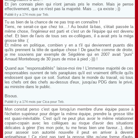
Et j'en connais plein qui n'ont jamais pris le melon. Mais je pense
effectivement, que ce n'est pas la majorité. Mais ... ça existe ;-))
Publié il y a 174 mois par Teb.
Tu as bien de la chance de ne pas trop en connaître !
Tiens, ne serait-ce que chez toi....! Au boulot là-bas, s'était passée la
même chose, l'ingénieur est parti et c'est un de l'équipe qui est devenu
chef. Et bien de l'avis de tous ses ex-collègues, il a avait pris la méga
grosse tête :(
Et même en politique, combien y en a t'il qui deviennent puants dès
qu'ils prennent la tête de quelque chose ! De gauche comme de droite,
je me souviens par exemple de Ségolène qui en 2007 avait "puni"
Arnaud Montebourg de 30 jours de mise à pied ;-))) !
Quand aux "responsabilités" laisse-moi rire ! L'immense majorité de ces
responsables ouvrent de tels parapluies qu'il est vraiment difficile qu'ils
endossent quoi que ce soit. Surtout dans le monde du travail, où tous
les chefs ont des chefs au-dessus d'eux, jusqu'au PDG dans le privé,
au ministre dans le public.
Bisous.
Publié il y a 174 mois par Cica pour Teb.
Mon constat perso c'est que lorsqu'un membre d'une équipe passe à
l'échelon supérieur pour diriger la même équipe, prendre la grosse tête
est quasi-inévitable. C'est qu'il ne peut plus avoir le même relationnel
copain-copain avec les collègues au risque d'avoir des situations
délicates à gérer (t'es mon pote, tu me feras bien une faveur...), donc
pour asseoir son autorité nouvelle il peut en arriver à devenir
antipathique ! Ce n'est pas tant la grosse tête qu'une forme d'auto-