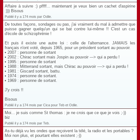
Affaire à suivre :) pffff... maintenant je veux bien un cachet d'aspirine
:))) Bisous
Publié il y a 174 mois par Odile.
De toutes façons, sondages ou pas, j'ai vraiment du mal à admettre que
puisse gagner quelqu'un qui se bat contre lui-même !! C'est un cas
d'école de schizophrénie !
Et puis il existe une autre loi : celle de l'alternance. JAMAIS les
français n'ont voté, depuis 1965, pour un président sortant au pouvoir.
• 2007 : personne de sortant
• 2002 : Chirac sortant mais Jospin au pouvoir ---> qui a perdu !
• 1995 : personne de sortant
• 1988 : Mitterrand sortant, mais Chirac au pouvoir ----> qui a perdu !
• 1981 : Giscard sortant, battu.
• 1974 : personne de sortant.
• 1969 : personne de sortant.
J'y crois !!
Bisous
Publié il y a 174 mois par Cica pour Teb et Odile.
Moi... je suis comme St thomas : je ne crois que ce que je vois ;-))
biz
Publié il y a 174 mois par Teb.
As-tu déjà vu les ondes que reçoivent la télé, la radio et les portables ?
Moi non plus, et pourtant elles existent ;-))