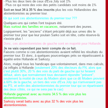
- Plus les deux tiers de ceux d'Eva Joly soit 1%
- Plus ce qui reste des voix des petits candidats soit moins de 1%
Soit en tout 34 à 35 % des inscrits
plus les voix Hollandistes des
abstentionistes au premier tour.
Or qui sont ces abstentionnistes du premier tour ???
Quelques-uns qui certes l'ont toujours été.
Mais surtout des familles en vacances,
notamment des jeunes.
Logiquement, les "anciens" s'étant précipité déjà aux urnes dès le
premier tour pour que leur poulain Sarko soit en tête, cette réserve-là
n'existe plus !
Donc, ces abstentionnistes de gauche sont en majorité pour Hollande.
Je ne vais cependant pas tenir compte de ce fait.
Faisons comme si ces abstentionnistes avaient reflété les résultats du
premier tour. Et donc, à quelques pourcentages près se répartissaient à
égalité entre Hollande et Sarkozy.
Alors, malgré tous les handicaps que volontairement, dans mes calculs,
j'ai infligés à Hollande
(seulement 20% des électeurs du FN, alors que
c'est plutôt 30%, 20 % des voix du parti de gauche qui lui feraient
défaut, alors que normalement tous devraient répondre "présent",
seulement la moitié de ceux du Modem alors que ce dit Modem provient
à 60% de la gauche, un tiers des voix d'Eva Joly qui n'arriveraient pas
au PS, et enfin des abstentionnistes du premier tour qui se répartiraient
des deux côtés, ce qui ne sera pas le cas)
Hollande gagnerait avec au moins 34.5 % des voix plus les
abstentionnistes.
Sarkozy serait battu avec au plus 32 % des voix plus les
abstentionnistes.