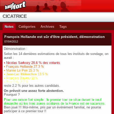
CICATRICE
Notes
Catégories
Archives
Tags
François Hollande est sûr d'être président, démonstration
07/04/2012
Démonstration :
Selon les 14 dernières estimations de tous les instituts de sondage, on
aurait :
• Nicolas Sarkozy 28.6 % des votants
• François Hollande 27.3 %
• Marine Le Pen 15.3 %
• Jean-Luc Mélenchon 13.5 %
• François Bayrou 11%
• Eva Joly 2.2 %
reste 2.2 % pour les autres candidats.
On prévoit une assez forte abstention.
Pourquoi ?
Pour une raison fort simple : le premier tour se situe durant le seul
dimanche où les trois zones scolaires de la France est en vacances.
Bien joué !!! Moi-même, pris par un événèment familial, ne pourrai
participer à ce premier tour !!