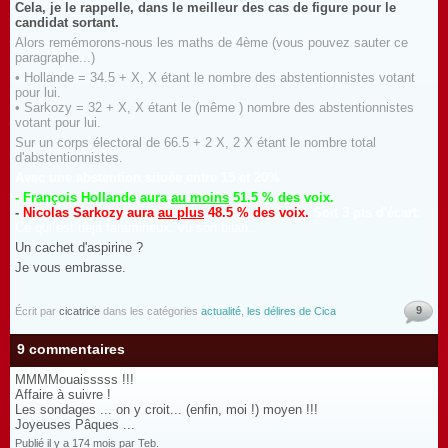
Cela, je le rappelle, dans le meilleur des cas de figure pour le
candidat sortant.
Alors remémorons-nous les maths de 4ème (vous pouvez sauter ce
paragraphe...)
• Hollande = 34.5 + X, X étant le nombre des abstentionnistes votant
pour lui.
• Sarkozy = 32 + X, X étant le (même ) nombre des abstentionnistes
votant pour lui.
Sur un corps électoral de 66.5 + 2 X, 2 X étant le nombre total
d'abstentionnistes.
Avec une abstention située entre 15 et 20%
- François Hollande aura
au moins
51.5 % des voix.
-
Nicolas Sarkozy aura
au plus
48.5 % des voix.
Soit 3 pts d'écart.
Ce qui est déjà faramineux, vu son bilan...
Un cachet d'aspirine ?
Je vous embrasse.
9
Écrit par
cicatrice
dans les catégories
actualité
,
les délires de Cica
9 commentaires
MMMMouaisssss !!!
Affaire à suivre !
Les sondages ... on y croit... (enfin, moi !) moyen !!!
Joyeuses Pâques ...
Publié il y a 174 mois par Teb.