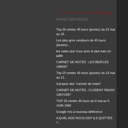
NOTES RÉCENTES
Top 25 ventes 45 tours (jeunes) du 22 mai
au 19...
Les plus gros vendeurs de 45 tours
(jeunes)...
les notes que vous avez le plus lues en
juillet
CARNET DE NOTES : LES BEATLES
1966/67
Top 25 ventes 45 tours (jeunes) du 15 mai
au 12...
A propos des "carnets de notes"
CARNET DE NOTES : FLORENT PAGNY
1987/1997
TOP 25 ventes 45 tours du 8 mai au 5
JUIN 1966
Google m'a à nouveau déférencé
A QUEL AGE NOUS ONT-ILS QUITTES
?...