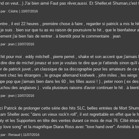
d on veut...) J'ai bien aimé Faut pas rêver,aussi. Et Sheller,et Shuman,c'est 
t par : Cédric | 10/07/2016
entre , il est 22 heures , première chose à faire , regarder si patrick a mis le hi
je suis . bien sur que tu as eu raison de poursuivre le hit , que le bienfaiteur
lement j'ai bien fais de rentrer . à bientôt pour le commentaire . jean
 par : jean | 10/07/2016
hit pour moi . eddy mitchell , pierre perret , shake et son accent que j'aimais 
dire dire de michel jonasz et son je voulais te dire que je t'attends sinon qu'il 
r de patrick juvet , un classique de sa discographie pour les amateurs de ce 
rent chez les étrangers , le groupe allemand krafwerk , john miles , les wings 
pe pop que j'aimais bien dans les 60 , les filles aussi ! ) , peter noon ( ex 
chou des anglaises ) . voila plusieurs raisons d'avoir continuer le hit . à bient
 par : jean | 10/07/2016
ci Patrick de prolonger cette série des hits SLC, belles entrées de Mort Shu
iam Sheller avec "dans un vieux rock'n roll", il est regrettable en effet que le h
ty et les Supporters en tête des ventes durant ce mois de mai 76. Côté étr
lly love song" et la magnifique Diana Ross avec "love hand over". Amitiés à t
t par : Renaud | 11/07/2016