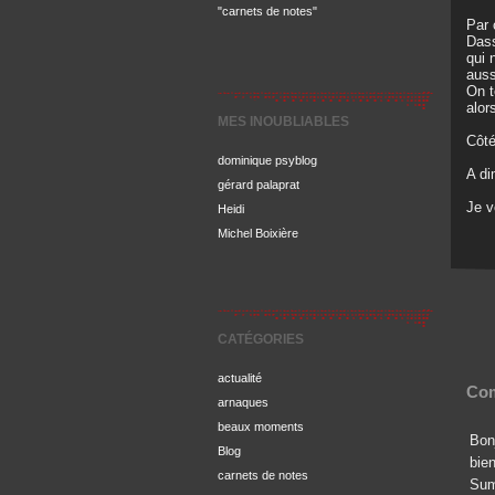
"carnets de notes"
Par 
Dass
qui 
auss
On t
alor
MES INOUBLIABLES
Côté
dominique psyblog
A di
gérard palaprat
Je 
Heidi
Michel Boixière
CATÉGORIES
actualité
Com
arnaques
beaux moments
Bonj
Blog
bie
carnets de notes
Summ