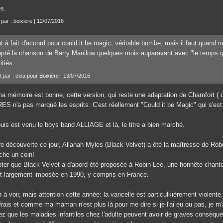
es.
 par : boixiere | 12/07/2016
t à fait d'accord pour could it be magic, véritable bombe, mais il faut quand 
pté la chanson de Barry Manilow quelques mois auparavant avec "le temps qu
tiés
t par :
cica pour Boixière
| 13/07/2016
a mémoire est bonne, cette version, qui reste une adaptation de Chamfort ( que 
ES n'a pas marqué les esprits. C'est réellement "Could it be Magic" qui s'es
puis est venu le boys band ALLIAGE et là, le titre a bien marché.
re découverte ce jour, Allanah Myles (Black Velvet) a été la maîtresse de Rob
che un coin!
oter que Black Velvet a d'abord été proposée à Robin Lee, une honnête chant
st largement imposée en 1990, y compris en France.
 à voir, mais attention cette année: la varicelle est particulkièrement violente,
frais et comme ma maman n'est plus là pour me dire si je l'ai eu ou pas, je m'
ez que les maladies infantiles chez l'adulte peuvent avoir de graves conséqu