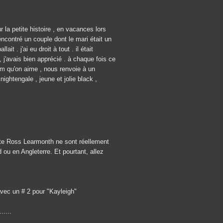
r la petite histoire , en vacances lors
encontré un couple dont le mari était un
it . j'ai eu droit à tout . il était
 j'avais bien apprécié . à chaque fois ce
um qu'on aime , nous renvoie à un
ightengale , jeune et jolie black ,
ste Ross Learmonth ne sont réellement
ou en Angleterre. Et pourtant, allez
avec un # 2 pour "Kayleigh"
.....