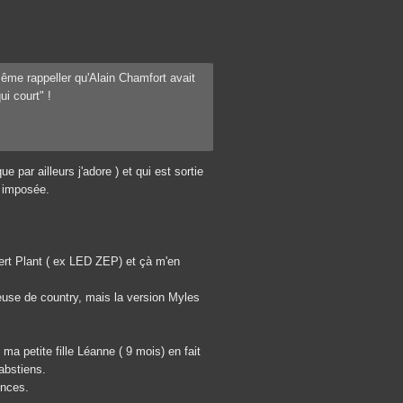
même rappeller qu'Alain Chamfort avait
i court" !
par ailleurs j'adore ) et qui est sortie
t imposée.
ert Plant ( ex LED ZEP) et çà m'en
euse de country, mais la version Myles
 ma petite fille Léanne ( 9 mois) en fait
abstiens.
ences.