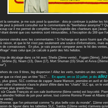
nt la semaine, je me suis posé la question : dois-je continuer à publier les hi
e peut à présent consulter sur le commentaire du "bienfaiteur anonyme"? Qu
coup car il me permet de compléter l'encyclopédie des chanteurs que j'avais
 étant donné que ces numéros sont introuvables, à l'exception du 169 que l'on
éponse viendra avec les commentaires ! Si l'échange est aussi fourni que d'h
ais raison, et que le hit n'est pas seulement une source d'informations, mais a
m de connaisseurs. En plus, je vais pouvoir comparer avec le hit des ventes, 
ffrage" mais celui que j'ai calculé à partir des hits hebdos.
trop de décalage dans ce hit avec Sheila (2ème vente) , Fugain (3ème), Johnn
C Jérôme (5), Noam (13), Dave (17), Mort Shuman (15) Shuki et Aviva (26ème v
our
").
ehors de ces 9 titres, big dispersion !
Allez les verts
, numéro un des ventes, 
allez
er que ce n'est pas un titre "SLC"...
En aparté, en ce 10 juillet, je dis
, plus grave, SLC continue de zapper Jeane Manson, première en avril et 4è
is cette chanteuse n'aura le plaisir d'être dans les "charts" SLC qui, on le voi
rmais plus grand-chose...
 sûr Claude François et son
sale bonhomme
(6ème vente) est boycotté. Pier
a attendre l'édition de juin pour arriver, tout comme Romina Power et Albano (
e vente).
Brenner, que l'on présentait comme "la plus belle voix du monde", 11ème ven
casion de figurer dans les tablettes SLC. Sardou (12ème vente) n'arrivera qu'en