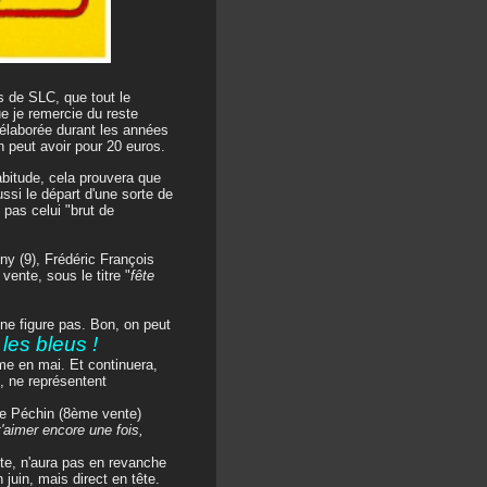
ts de SLC, que tout le
e je remercie du reste
 élaborée durant les années
 peut avoir pour 20 euros.
abitude, cela prouvera que
ussi le départ d'une sorte de
pas celui "brut de
y (9), Frédéric François
ente, sous le titre "
fête
ne figure pas. Bon, on peut
 les bleus !
me en mai. Et continuera,
t, ne représentent
re Péchin (8ème vente)
t'aimer encore une fois,
te, n'aura pas en revanche
 juin, mais direct en tête.