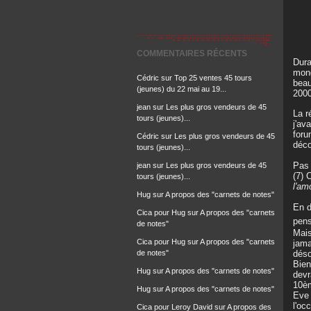
COMMENTAIRES RÉCENTS
Dura
mond
Cédric
sur
Top 25 ventes 45 tours
beau
(jeunes) du 22 mai au 19...
2000
jean
sur
Les plus gros vendeurs de 45
La r
tours (jeunes)...
j'av
foru
Cédric
sur
Les plus gros vendeurs de 45
déco
tours (jeunes)...
Pas 
jean
sur
Les plus gros vendeurs de 45
(7) 
tours (jeunes)...
l'am
Hug
sur
A propos des "carnets de notes"
En d
Cica pour Hug
sur
A propos des "carnets
pens
de notes"
Mais
Cica pour Hug
sur
A propos des "carnets
jama
déso
de notes"
Bien
Hug
sur
A propos des "carnets de notes"
devr
10èm
Hug
sur
A propos des "carnets de notes"
Eve 
l'oc
Cica pour Leroy David
sur
A propos des