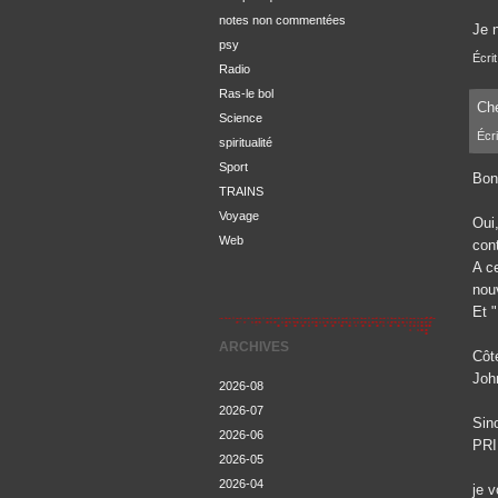
notes non commentées
Je 
psy
Écri
Radio
Ras-le bol
Che
Science
Écri
spiritualité
Sport
Bons
TRAINS
Voyage
Oui,
Web
con
A c
nou
Et 
ARCHIVES
Côt
Joh
2026-08
2026-07
Sin
2026-06
PRI
2026-05
2026-04
je 