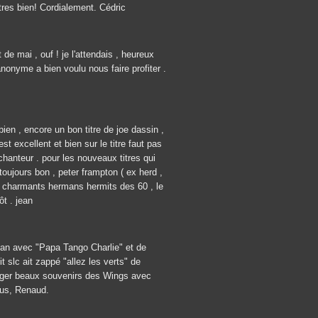
tres bien! Cordialement. Cédric
t de mai , ouf ! je l'attendais , heureux
 anonyme a bien voulu nous faire profiter .
bien , encore un bon titre de joe dassin ,
est excellent et bien sur le titre faut pas
chanteur . pour les nouveaux titres qui
toujours bon , peter frampton ( ex herd ,
des charmants hermans hermits des 60 , le
ôt . jean
man avec "Papa Tango Charlie" et de
it slc ait zappé "allez les verts" de
anger beaux souvenirs des Wings avec
ous, Renaud.