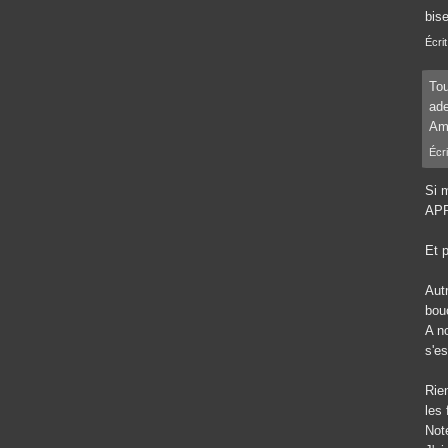
bis
Écrit
Tou
ade
Ami
Écri
Si m
APR
Et 
Aut
bou
A n
s'e
Rien
les 
Not