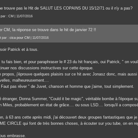
ne trouve pas le Hit de SALUT LES COPAINS DU 15/12/71 ou il n'y a pas?
t par : CM | 11/07/2016
r CM, la réponse se trouve dans le hit de janvier 72 !!
t par :
cica pour CM
| 11/07/2016
oir Patrick et à tous.
 tu fais bien, et pour paraphraser le # 23 du hit français, oui Patrick, " on voula
tinuer nos discussions instructives sur cette époque.
e propos, j'éprouve quelques plaisirs sur ce hit avec Jonasz donc, mais aussi
velles, malheureusement....
" Faut pas rêver " de Juvet, chanson et homme que j'aime, tout simplement.
é étranger, Donna Summer, "Could it be magic", véritable bombe à l'époque su
n Miles, probablement en état de grâce.... ou sous LSD.... lorsqu'il a compos
on, à 63 ans cette après midi, j'ai découvert deux groupes fantastiques que
ME CIRCLE qui font de très bonnes choses, à écouter sur you tube, on en rep
vous embrasse.