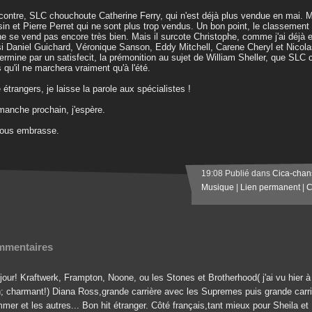
contre, SLC chouchoute Catherine Ferry, qui n'est déjà plus vendue en mai. 
in et Pierre Perret qui ne sont plus trop vendus. Un bon point, le classemen
ne se vend pas encore très bien. Mais il surcote Christophe, comme j'ai déjà eu
i Daniel Guichard, Véronique Sanson, Eddy Mitchell, Carene Cheryl et Nicol
ermine par un satisfecit, la prémonition au sujet de William Sheller, que SLC
s qu'il ne marchera vraiment qu'à l'été.
 étrangers, je laisse la parole aux spécialistes !
manche prochain, j'espère.
vous embrasse.
19:08 Publié dans
Cica-chan
Musique
|
Lien permanent
|
C
mentaires
our! Kraftwerk, Frampton, Noone, ou les Stones et Brotherhood( j'ai vu hier à la
n; charmant!) Diana Ross,grande carrière avec les Supremes puis grande carr
er et les autres... Bon hit étranger. Côté français,tant mieux pour Sheila et 