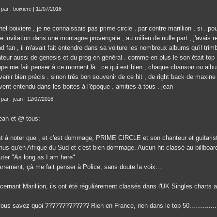
 par : boixiere | 11/07/2016
el boixiere , je ne connaissais pas prime circle , par contre marillion , si . pou
e invitation dans une montagne provençale , au milieu de nulle part , j'avais r
d fan , il m'avait fait entendre dans sa voiture les nombreux albums qu'il trimballa
teur aussi de genesis et du prog en général . comme en plus le son était top ,
upe me fait penser à ce moment là . ce qui est bien , chaque chanson ou alb
enir bien précis . sinon très bon souvenir de ce hit , de right back de maxine n
vent entendu dans les boites à l'époque . amitiés à tous . jean
 par : jean | 12/07/2016
ean et @ tous:
est à noter que , et c'est dommage, PRIME CIRCLE et son chanteur et guitari
nus qu'en Afrique du Sud et c'est bien dommage. Aucun hit classé au billboard 
uter "As long as I am here"
rrement, çà me fait penser à Police, sans doute la voix...
cernant Marillion, ils ont été régulièrement classés dans l'UK Singles charts 
ous savez quoi ????????????? Rien en France, rien dans le top 50...............