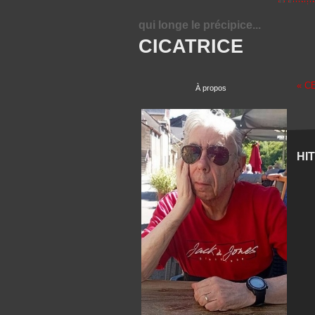
qui longe le précipice...
CICATRICE
« C
À propos
HI