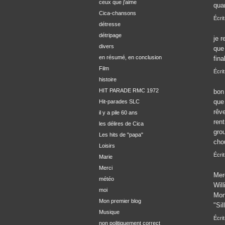
ceux que j'aime
quan
Cica-chansons
Écri
détresse
détripage
je r
divers
que 
en résumé, en conclusion
fina
Film
Écrit
histoire
HIT PARADE RMC 1972
bon 
que 
Hit-parades SLC
rêve
il y a pile 60 ans
rent
les délires de Cica
grou
Les hits de "papa"
chou
Loisirs
Écrit
Marie
Merci
Mer
météo
Will
moi
Mon
Mon premier blog
"Si
Musique
Écri
non politiquement correct