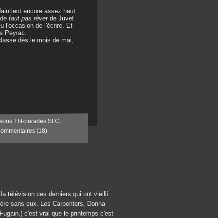
Maintient encore assez haut
t de
faut pas rêver
de Juvet
 l'occasion de l'écrire. Et
as Peyrac.
 classe dès le mois de mai,
sons
,
Hit-parades SLC
,
ommentaires (18)
 télévision ces derniers,qui ont vieilli
ière sans eux. Les Carpenters, Donna
Fugain,( c'est vrai que le printemps c'est