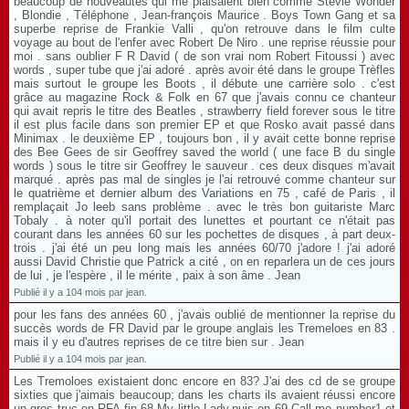
beaucoup de nouveautés qui me plaisaient bien comme Stevie Wonder
, Blondie , Téléphone , Jean-françois Maurice . Boys Town Gang et sa
superbe reprise de Frankie Valli , qu'on retrouve dans le film culte
voyage au bout de l'enfer avec Robert De Niro . une reprise réussie pour
moi . sans oublier F R David ( de son vrai nom Robert Fitoussi ) avec
words , super tube que j'ai adoré . après avoir été dans le groupe Trèfles
mais surtout le groupe les Boots , il débute une carrière solo . c'est
grâce au magazine Rock & Folk en 67 que j'avais connu ce chanteur
qui avait repris le titre des Beatles , strawberry field forever sous le titre
il est plus facile dans son premier EP et que Rosko avait passé dans
Minimax . le deuxième EP , toujours bon , il y avait cette bonne reprise
des Bee Gees de sir Geoffrey saved the world ( une face B du single
words ) sous le titre sir Geoffrey le sauveur . ces deux disques m'avait
marqué . après pas mal de singles je l'ai retrouvé comme chanteur sur
le quatrième et dernier album des Variations en 75 , café de Paris , il
remplaçait Jo leeb sans problème . avec le très bon guitariste Marc
Tobaly . à noter qu'il portait des lunettes et pourtant ce n'était pas
courant dans les années 60 sur les pochettes de disques , à part deux-
trois . j'ai été un peu long mais les années 60/70 j'adore ! j'ai adoré
aussi David Christie que Patrick a cité , on en reparlera un de ces jours
de lui , je l'espère , il le mérite , paix à son âme . Jean
Publié il y a 104 mois par jean.
pour les fans des années 60 , j'avais oublié de mentionner la reprise du
succès words de FR David par le groupe anglais les Tremeloes en 83 .
mais il y eu d'autres reprises de ce titre bien sur . Jean
Publié il y a 104 mois par jean.
Les Tremoloes existaient donc encore en 83? J'ai des cd de se groupe
sixties que j'aimais beaucoup; dans les charts ils avaient réussi encore
un gros truc en RFA fin 68,My little Lady,puis en 69 Call me number1 et