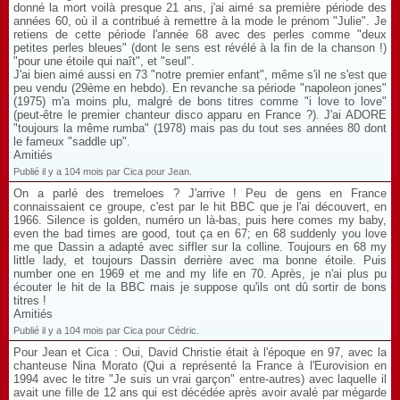
donné la mort voilà presque 21 ans, j'ai aimé sa première période des
années 60, où il a contribué à remettre à la mode le prénom "Julie". Je
retiens de cette période l'année 68 avec des perles comme "deux
petites perles bleues" (dont le sens est révélé à la fin de la chanson !)
"pour une étoile qui naît", et "seul".
J'ai bien aimé aussi en 73 "notre premier enfant", même s'il ne s'est que
peu vendu (29ème en hebdo). En revanche sa période "napoleon jones"
(1975) m'a moins plu, malgré de bons titres comme "i love to love"
(peut-être le premier chanteur disco apparu en France ?). J'ai ADORE
"toujours la même rumba" (1978) mais pas du tout ses années 80 dont
le fameux "saddle up".
Amitiés
Publié il y a 104 mois par Cica pour Jean.
On a parlé des tremeloes ? J'arrive ! Peu de gens en France
connaissaient ce groupe, c'est par le hit BBC que je l'ai découvert, en
1966. Silence is golden, numéro un là-bas, puis here comes my baby,
even the bad times are good, tout ça en 67; en 68 suddenly you love
me que Dassin a adapté avec siffler sur la colline. Toujours en 68 my
little lady, et toujours Dassin derrière avec ma bonne étoile. Puis
number one en 1969 et me and my life en 70. Après, je n'ai plus pu
écouter le hit de la BBC mais je suppose qu'ils ont dû sortir de bons
titres !
Amitiés
Publié il y a 104 mois par Cica pour Cédric.
Pour Jean et Cica : Oui, David Christie était à l'époque en 97, avec la
chanteuse Nina Morato (Qui a représenté la France à l'Eurovision en
1994 avec le titre "Je suis un vrai garçon" entre-autres) avec laquelle il
avait une fille de 12 ans qui est décédée après avoir avalé par mégarde