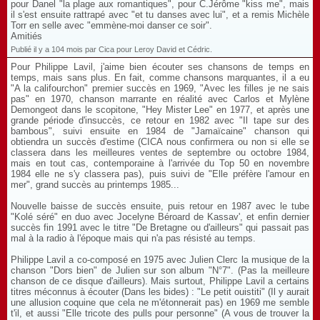
pour Danel "la plage aux romantiques", pour C.Jérôme "kiss me", mais
il s'est ensuite rattrapé avec "et tu danses avec lui", et a remis Michèle
Torr en selle avec "emmène-moi danser ce soir".
Amitiés
Publié il y a 104 mois par Cica pour Leroy David et Cédric.
Pour Philippe Lavil, j'aime bien écouter ses chansons de temps en
temps, mais sans plus. En fait, comme chansons marquantes, il a eu
"A la califourchon" premier succès en 1969, "Avec les filles je ne sais
pas" en 1970, chanson marrante en réalité avec Carlos et Mylène
Demongeot dans le scopitone, "Hey Mister Lee" en 1977, et après une
grande période d'insuccès, ce retour en 1982 avec "Il tape sur des
bambous", suivi ensuite en 1984 de "Jamaïcaine" chanson qui
obtiendra un succès d'estime (CICA nous confirmera ou non si elle se
classera dans les meilleures ventes de septembre ou octobre 1984,
mais en tout cas, contemporaine à l'arrivée du Top 50 en novembre
1984 elle ne s'y classera pas), puis suivi de "Elle préfère l'amour en
mer", grand succès au printemps 1985...
Nouvelle baisse de succès ensuite, puis retour en 1987 avec le tube
"Kolé séré" en duo avec Jocelyne Béroard de Kassav', et enfin dernier
succès fin 1991 avec le titre "De Bretagne ou d'ailleurs" qui passait pas
mal à la radio à l'époque mais qui n'a pas résisté au temps.
Philippe Lavil a co-composé en 1975 avec Julien Clerc la musique de la
chanson "Dors bien" de Julien sur son album "N°7". (Pas la meilleure
chanson de ce disque d'ailleurs). Mais surtout, Philippe Lavil a certains
titres méconnus à écouter (Dans les bides) : "Le petit ouistiti" (Il y aurait
une allusion coquine que cela ne m'étonnerait pas) en 1969 me semble
t'il, et aussi "Elle tricote des pulls pour personne" (A vous de trouver la