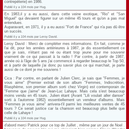
contrepèterie) en 1986.
Publié il y a 104 mois par Hug.
En 1983,il y a eu aussi, dans cette veine exotique, "Rio" et "San
Miguel" qui devaient figurer sur un même 45 tours et qu'on a pas mal
entendues.
Auparavant, en 1971, il y a eu aussi "Fort de France" qui n'a pas dû être
un succès.
Publié il y a 104 mois par Leroy David.
Leroy David : Merci de compléter mes informations. En fait, comme je
l'ai dit, pour les années antérieures à 1987, je dis essentiellement ce
que je sais, n'étant pas né ou étant trop jeune pour me souvenir
vraiment de ce qui passait à la radio ! Par contre, à partir de 1987,
année où à l'âge de 5 ans j'ai commencé à regarder beaucoup le Top 50,
et à partir de laquelle j'ai donc pu savoir plus ce qui marchait, je parle
aussi de ce dont je me souviens !
Cica : Par contre, en parlant de Julien Clerc, je sais que "Femmes, je
vous aime" (Premier extrait de son album "Femmes, Indiscrétion,
Blasphème, son premier album sorti chez Virgin) est contemporain de
"Femme que j'aime" de Jean-Luc Lahaye. Mais cela s'est beaucoup
moins vendu en 45 tours. Julien étant (Avant "Lili voulait aller danser"
sorti à l'automne 1982) essentiellement un vendeur d'albums. Mais
"Femmes je vous aime" arrivera-t'il parmi les meilleures ventes de 45
tours ? Ce serait justice car la chanson est beaucoup plus belle que
celle de Lahaye !
Publié il y a 104 mois par Hug.
d'abord merci Patrick pour ce top de Juillet , même par un jour de Noel .