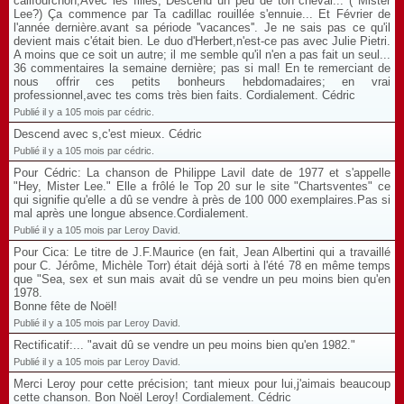
califourchon,Avec les filles, Descend un peu de ton cheval... ( Mister
Lee?) Ça commence par Ta cadillac rouillée s'ennuie... Et Février de
l'année dernière.avant sa période ''vacances''. Je ne sais pas ce qu'il
devient mais c'était bien. Le duo d'Herbert,n'est-ce pas avec Julie Pietri.
A moins que ce soit un autre; il me semble qu'il n'en a pas fait un seul...
36 commentaires la semaine dernière; pas si mal! En te remerciant de
nous offrir ces petits bonheurs hebdomadaires; en vrai
professionnel,avec tes coms très bien faits. Cordialement. Cédric
Publié il y a 105 mois par cédric.
Descend avec s,c'est mieux. Cédric
Publié il y a 105 mois par cédric.
Pour Cédric: La chanson de Philippe Lavil date de 1977 et s'appelle
"Hey, Mister Lee." Elle a frôlé le Top 20 sur le site "Chartsventes" ce
qui signifie qu'elle a dû se vendre à près de 100 000 exemplaires.Pas si
mal après une longue absence.Cordialement.
Publié il y a 105 mois par Leroy David.
Pour Cica: Le titre de J.F.Maurice (en fait, Jean Albertini qui a travaillé
pour C. Jérôme, Michèle Torr) était déjà sorti à l'été 78 en même temps
que "Sea, sex et sun mais avait dû se vendre un peu moins bien qu'en
1978.
Bonne fête de Noël!
Publié il y a 105 mois par Leroy David.
Rectificatif:... "avait dû se vendre un peu moins bien qu'en 1982."
Publié il y a 105 mois par Leroy David.
Merci Leroy pour cette précision; tant mieux pour lui,j'aimais beaucoup
cette chanson. Bon Noël Leroy! Cordialement. Cédric