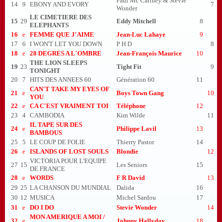
Paul Mc Cartney & Stevie
14
9
EBONY AND EVORY
7
Wonder
LE CIMETIERE DES
15
29
Eddy Mitchell
8
ELEPHANTS
16
e
FEMME QUE J'AIME
Jean-Luc Lahaye
9
17
6
I WON'T LET YOU DOWN
P H D
8
18
e
28 DEGRES A L'OMBRE
Jean-François Maurice
10
THE LION SLEEPS
19
23
Tight Fit
9
TONIGHT
20
7
HITS DES ANNEES 60
Génération 60
11
CAN'T TAKE MY EYES OF
21
e
Boys Town Gang
10
YOU
22
e
CA C'EST VRAIMENT TOI
Téléphone
12
23
4
CAMBODIA
Kim Wilde
11
IL TAPE SUR DES
24
e
Philippe Lavil
13
BAMBOUS
25
5
LE COUP DE FOLIE
Thierry Pastor
14
26
e
ISLANDS OF LOST SOULS
Blondie
12
VICTORIA POUR L'EQUIPE
27
15
Les Seniors
15
DE FRANCE
28
e
WORDS
F R David
13
29
25
LA CHANSON DU MUNDIAL
Dalida
16
30
12
MUSICA
Michel Sardou
17
31
e
DO I DO
Stevie Wonder
14
MON AMERIQUE A MOI /
32
e
Johnny Hallyday
18