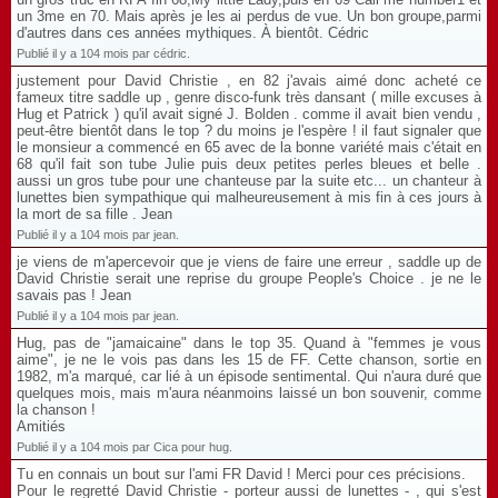
un 3me en 70. Mais après je les ai perdus de vue. Un bon groupe,parmi
d'autres dans ces années mythiques. À bientôt. Cédric
Publié il y a 104 mois par cédric.
justement pour David Christie , en 82 j'avais aimé donc acheté ce
fameux titre saddle up , genre disco-funk très dansant ( mille excuses à
Hug et Patrick ) qu'il avait signé J. Bolden . comme il avait bien vendu ,
peut-être bientôt dans le top ? du moins je l'espère ! il faut signaler que
le monsieur a commencé en 65 avec de la bonne variété mais c'était en
68 qu'il fait son tube Julie puis deux petites perles bleues et belle .
aussi un gros tube pour une chanteuse par la suite etc... un chanteur à
lunettes bien sympathique qui malheureusement à mis fin à ces jours à
la mort de sa fille . Jean
Publié il y a 104 mois par jean.
je viens de m'apercevoir que je viens de faire une erreur , saddle up de
David Christie serait une reprise du groupe People's Choice . je ne le
savais pas ! Jean
Publié il y a 104 mois par jean.
Hug, pas de "jamaicaine" dans le top 35. Quand à "femmes je vous
aime", je ne le vois pas dans les 15 de FF. Cette chanson, sortie en
1982, m'a marqué, car lié à un épisode sentimental. Qui n'aura duré que
quelques mois, mais m'aura néanmoins laissé un bon souvenir, comme
la chanson !
Amitiés
Publié il y a 104 mois par Cica pour hug.
Tu en connais un bout sur l'ami FR David ! Merci pour ces précisions.
Pour le regretté David Christie - porteur aussi de lunettes - , qui s'est