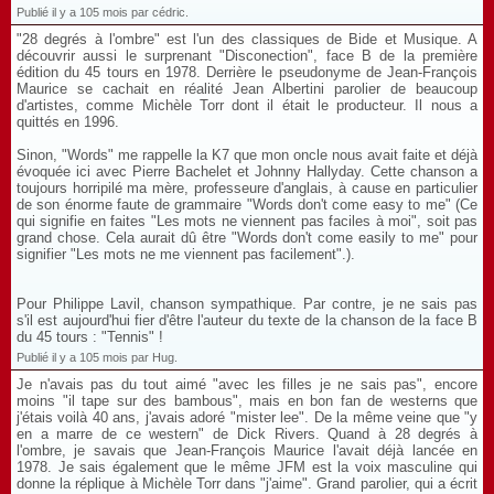
Publié il y a 105 mois par cédric.
"28 degrés à l'ombre" est l'un des classiques de Bide et Musique. A
découvrir aussi le surprenant "Disconection", face B de la première
édition du 45 tours en 1978. Derrière le pseudonyme de Jean-François
Maurice se cachait en réalité Jean Albertini parolier de beaucoup
d'artistes, comme Michèle Torr dont il était le producteur. Il nous a
quittés en 1996.
Sinon, "Words" me rappelle la K7 que mon oncle nous avait faite et déjà
évoquée ici avec Pierre Bachelet et Johnny Hallyday. Cette chanson a
toujours horripilé ma mère, professeure d'anglais, à cause en particulier
de son énorme faute de grammaire "Words don't come easy to me" (Ce
qui signifie en faites "Les mots ne viennent pas faciles à moi", soit pas
grand chose. Cela aurait dû être "Words don't come easily to me" pour
signifier "Les mots ne me viennent pas facilement".).
Pour Philippe Lavil, chanson sympathique. Par contre, je ne sais pas
s'il est aujourd'hui fier d'être l'auteur du texte de la chanson de la face B
du 45 tours : "Tennis" !
Publié il y a 105 mois par Hug.
Je n'avais pas du tout aimé "avec les filles je ne sais pas", encore
moins "il tape sur des bambous", mais en bon fan de westerns que
j'étais voilà 40 ans, j'avais adoré "mister lee". De la même veine que "y
en a marre de ce western" de Dick Rivers. Quand à 28 degrés à
l'ombre, je savais que Jean-François Maurice l'avait déjà lancée en
1978. Je sais également que le même JFM est la voix masculine qui
donne la réplique à Michèle Torr dans "j'aime". Grand parolier, qui a écrit