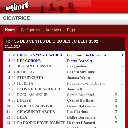
CICATRICE
Notes
Catégories
Archives
Tags
TOP 35 DES VENTES DE DISQUES JUILLET 1982
24/12/2017
1
2
EDEN IS A MAGIC WORLD
Pop Concerto Orchestra
1
2
11
LES CORONS
Pierre Bachelet
1
3
10
JUST AN ILLUSION
Imagination
2
4
8
MEMORY
Barbra Streisand
3
5
16
STUPID CUPID
Joanna Wyatt
4
6
3
FELICITA
Romina Power & Albano
5
7
20
I LOVE ROCK AND ROLL
Joan Jett
6
8
1
ROCK-AMADOUR
Gérard Blanchard
2
9
30
LOUISE
Gérard Berliner
3
10
18
VIVRE OU SURVIVRE
Daniel Balavoine
4
11
14
CHAGRIN D'LABOUR
Les Charlots
5
12
33
ELSA
Didier Barbelivien
6
13
26
CA DONNE ENVIE D'AIMER
Herbert Léonard
7