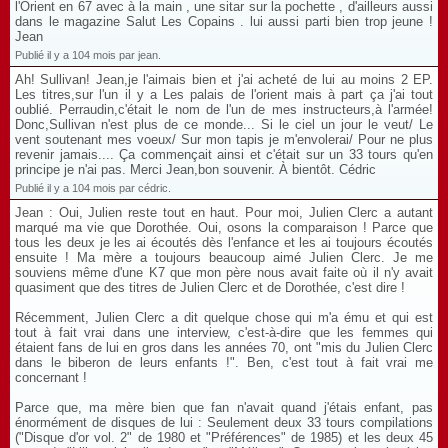
l'Orient en 67 avec à la main , une sitar sur la pochette , d'ailleurs aussi
dans le magazine Salut Les Copains . lui aussi parti bien trop jeune !
Jean
Publié il y a 104 mois par jean.
Ah! Sullivan! Jean,je l'aimais bien et j'ai acheté de lui au moins 2 EP.
Les titres,sur l'un il y a Les palais de l'orient mais à part ça j'ai tout
oublié. Perraudin,c'était le nom de l'un de mes instructeurs,à l'armée!
Donc,Sullivan n'est plus de ce monde... Si le ciel un jour le veut/ Le
vent soutenant mes voeux/ Sur mon tapis je m'envolerai/ Pour ne plus
revenir jamais.... Ça commençait ainsi et c'était sur un 33 tours qu'en
principe je n'ai pas. Merci Jean,bon souvenir. À bientôt. Cédric
Publié il y a 104 mois par cédric.
Jean : Oui, Julien reste tout en haut. Pour moi, Julien Clerc a autant
marqué ma vie que Dorothée. Oui, osons la comparaison ! Parce que
tous les deux je les ai écoutés dès l'enfance et les ai toujours écoutés
ensuite ! Ma mère a toujours beaucoup aimé Julien Clerc. Je me
souviens même d'une K7 que mon père nous avait faite où il n'y avait
quasiment que des titres de Julien Clerc et de Dorothée, c'est dire !
Récemment, Julien Clerc a dit quelque chose qui m'a ému et qui est
tout à fait vrai dans une interview, c'est-à-dire que les femmes qui
étaient fans de lui en gros dans les années 70, ont "mis du Julien Clerc
dans le biberon de leurs enfants !". Ben, c'est tout à fait vrai me
concernant !
Parce que, ma mère bien que fan n'avait quand j'étais enfant, pas
énormément de disques de lui : Seulement deux 33 tours compilations
("Disque d'or vol. 2" de 1980 et "Préférences" de 1985) et les deux 45