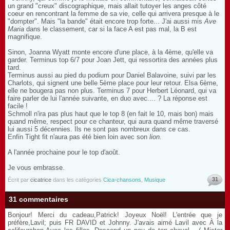
un grand "creux" discographique, mais allait tutoyer les anges côté
coeur en rencontrant la femme de sa vie, celle qui arrivera presque à le
"dompter". Mais "la bande" était encore trop forte... J'ai aussi mis
Ave
Maria
dans le classement, car si la face A est pas mal, la B est
magnifique.
Sinon, Joanna Wyatt monte encore d'une place, à la 4ème, qu'elle va
garder. Terminus top 6/7 pour Joan Jett, qui ressortira des années plus
tard.
Terminus aussi au pied du podium pour Daniel Balavoine, suivi par les
Charlots, qui signent une belle 5ème place pour leur retour. Elsa 6ème,
elle ne bougera pas non plus. Terminus 7 pour Herbert Léonard, qui va
faire parler de lui l'année suivante, en duo avec.... ? La réponse est
facile !
Schmoll n'ira pas plus haut que le top 8 (en fait le 10, mais bon) mais
quand même, respect pour ce chanteur, qui aura quand même traversé
lui aussi 5 décennies. Ils ne sont pas nombreux dans ce cas.
Enfin Tight fit n'aura pas été bien loin avec son
lion.
A l'année prochaine pour le top d'août.
Je vous embrasse.
31
Écrit par
cicatrice
dans les catégories
Cica-chansons
,
Musique
31 commentaires
Bonjour! Merci du cadeau,Patrick! Joyeux Noël! L'entrée que je
préfère,Lavil; puis FR DAVID et Johnny. J'avais aimé Lavil avec À la