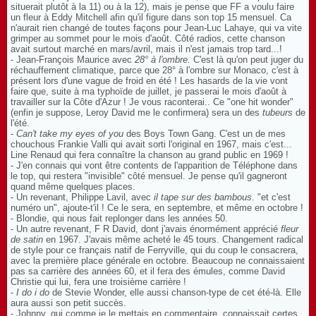
situerait plutôt à la 11) ou à la 12), mais je pense que FF a voulu faire
un fleur à Eddy Mitchell afin qu'il figure dans son top 15 mensuel. Ca
n'aurait rien changé de toutes façons pour Jean-Luc Lahaye, qui va vite
grimper au sommet pour le mois d'août. Côté radios, cette chanson
avait surtout marché en mars/avril, mais il n'est jamais trop tard...!
- Jean-François Maurice avec
28° à l'ombre.
C'est là qu'on peut juger du
réchauffement climatique, parce que 28° à l'ombre sur Monaco, c'est à
présent lors d'une vague de froid en été ! Les hasards de la vie vont
faire que, suite à ma typhoïde de juillet, je passerai le mois d'août à
travailler sur la Côte d'Azur ! Je vous raconterai.. Ce "one hit wonder"
(enfin je suppose, Leroy David me le confirmera) sera un des
tubeurs
de
l'été.
-
Can't take my eyes of you
des Boys Town Gang. C'est un de mes
chouchous Frankie Valli qui avait sorti l'original en 1967, mais c'est...
Line Renaud qui fera connaître la chanson au grand public en 1969 !
- J'en connais qui vont être contents de l'apparition de Téléphone dans
le top, qui restera "invisible" côté mensuel. Je pense qu'il gagneront
quand même quelques places.
- Un revenant, Philippe Lavil, avec
il tape sur des bambous
. "et c'est
numéro un", ajoute-t'il ! Ce le sera, en septembre, et même en octobre !
- Blondie, qui nous fait replonger dans les années 50.
- Un autre revenant, F R David, dont j'avais énormément apprécié
fleur
de satin
en 1967. J'avais même acheté le 45 tours. Changement radical
de style pour ce français natif de Ferryville, qui du coup le consacrera,
avec la première place générale en octobre. Beaucoup ne connaissaient
pas sa carrière des années 60, et il fera des émules, comme David
Christie qui lui, fera une troisième carrière !
-
I do i do
de Stevie Wonder, elle aussi chanson-type de cet été-là. Elle
aura aussi son petit succès.
- Johnny, qui comme je le mettais en commentaire, connaissait certes