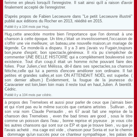
femme en pleurs lorsqu'il l'enregistre. Il sait ainsi qu'il a raison d'avoir
finalement accepté de l'enregistrer.
D'après propos de Fabien Lecoeuvre dans "Le petit Lecoeuvre illustré"
publié aux éditions du Rocher en 2013, réédité en 2015.
Publié il y a 104 mois par Hug.
Hug,cette anecdote montre bien l'importance que l'on donnait à une
chanson à cette époque. Un titre,c'était un investissement,l'occasion de
s'offrir une vie meilleure; un bateau,une nouvelle maison,un mariage de
légende. Ce monde-là a disparu. Il y a 3 ans j'avais vu Fugain,toujours
bon,jeune d'esprit; bon spectacle,généreux. Il n'a pu s'empêcher de
commenter UNE BELLE HISTOIRE qui a complétement bouleversé son
existence. Tout d'un coup,il était un homme riche pouvant faire des
folies. Pour Julien,c'est Mélissa, dit-il dans ses spectacles,sa chanson
fétiche,celle qui lui a permis d'encore améliorer son ordinaire. Il fait
petites et grandes salles,et son ON ATTENDAIT NOËL est superbe. (
son dernier album.) Évidemment, la fougue de la jeunesse du
Caravanier est loin,bien loin mais il reste tout en haut,Julien. À bientôt.
Cédric.
Publié il y a 104 mois par cédric.
à propos des Tremeloes et aussi pour parler de ceux que j'aimais bien
et qui n'ont pas eu le même succès que certains artistes . Sullivan , de
son vrai nom Claude Perraudin , en 67 avait fait une reprise de la
chanson des Tremeloes , even the bad times are good , sous le titre
comme un poisson dans l'eau , bonne reprise et joyeuse . je vous cite
les autres chansons qui sont sur ce EP et que je trouve bien , vu que je
l'avais acheté . ma cage est vide , chanson pour Sonia et sur le chemin
. dommage qu'un succès pour ce chanteur sympathique , les palais de