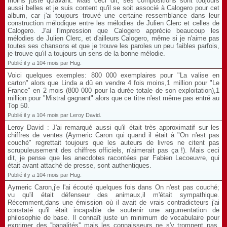
moins juste qu'avant. Mais ceci dit, ses compositions sont toujours
aussi belles et je suis content qu'il se soit associé à Calogero pour cet
album, car j'ai toujours trouvé une certaine ressemblance dans leur
construction mélodique entre les mélodies de Julien Clerc et celles de
Calogero. J'ai l'impression que Calogero apprécie beaucoup les
mélodies de Julien Clerc, et d'ailleurs Calogero, même si je n'aime pas
toutes ses chansons et que je trouve les paroles un peu faibles parfois,
je trouve qu'il a toujours un sens de la bonne mélodie.
Publié il y a 104 mois par Hug.
Voici quelques exemples: 800 000 exemplaires pour "La valise en
carton" alors que Linda a dû en vendre 4 fois moins,1 million pour "Le
France" en 2 mois (800 000 pour la durée totale de son exploitation),1
million pour "Mistral gagnant" alors que ce titre n'est même pas entré au
Top 50.
Publié il y a 104 mois par Leroy David.
Leroy David : J'ai remarqué aussi qu'il était très approximatif sur les
chiffres de ventes (Aymeric Caron qui quand il était à "On n'est pas
couché" regrettait toujours que les auteurs de livres ne citent pas
scrupuleusement des chiffres officiels, n'aimerait pas ça !). Mais ceci
dit, je pense que les anecdotes racontées par Fabien Lecoeuvre, qui
était avant attaché de presse, sont authentiques.
Publié il y a 104 mois par Hug.
Aymeric Caron,j'e l'ai écouté quelques fois dans On n'est pas couché;
vu qu'il était défenseur des animaux,il m'était sympathique.
Récemment,dans une émission où il avait de vrais contradicteurs j'ai
constaté qu'il était incapable de soutenir une argumentation de
philosophie de base. Il connaît juste un minimum de vocabulaire pour
exprimer des ''banalités'' mais les connaisseurs ne s'y trompent pas.