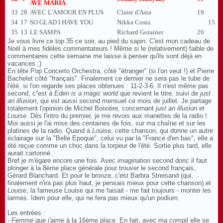
AVE MARIA
33
28
AVEC L'AMOUR EN PLUS
Claire d'Asta
19
34
17
SO GLAD I HAVE YOU
Nikka Costa
15
35
13
LE SAMPA
Richard Gotainer
20
Je vous livre ce top 35 ce soir, au pied du sapin. C'est mon cadeau de
Noël à mes fidèles commentateurs ! Même si le (relativement) faible de
commentaires cette semaine me laisse à penser qu'ils sont déjà en
vacances ;)
En tête Pop Concerto Orchestra, côté "étranger" (si l'on veut !) et Pierre
Bachelet côté "français". Finalement ce dernier ne sera pas le tube de
l'été, si l'on regarde ses places obtenues : 11-2-3-6. Il n'est même pas
second, c''est à
Eden is a magic world
que revient le titre, suivi de
just
an illusion
, qui est aussi second mensuel ce mois de juillet. Je partage
totalement l'opinion de Michel Boixière, concernant
just an illusion
et
Louise
. Dès l'intro du premier, je me revois aux manettes de la radio !
Moi aussi je l'ai mise des centaines de fois, sur ma chaîne et sur les
platines de la radio. Quand à
Louise
, cette chanson, qui donne un autre
éclairage sur la "Belle Epoque", celui vu par la "France d'en bas", elle a
été reçue comme un choc dans la torpeur de l'été. Sortie plus tard, elle
aurait cartonné.
Bref je m'égare encore une fois. Avec
imagination
second donc il faut
plonger à la 8ème place générale pour trouver le second français,
Gérard Blanchard. Et pour le bronze, c'est Barbra Streisand (qui,
finalement n'ira pas plus haut, je pensais mieux pour cette chanson) et
Louise
, la fameuse Louise qui me faisait - me fait toujours - monter les
larmes. Idem pour elle, qui ne fera pas mieux qu'un podium.
Les entrées :
-
Femme que j'aime
à la 16ème place. En fait, avec ma compil elle se