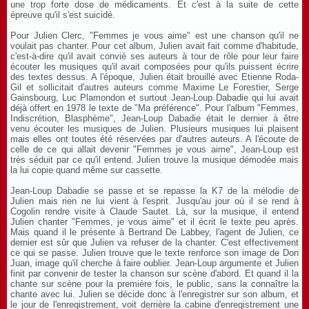
une trop forte dose de médicaments. Et c'est à la suite de cette
épreuve qu'il s'est suicidé.
Pour Julien Clerc, "Femmes je vous aime" est une chanson qu'il ne
voulait pas chanter. Pour cet album, Julien avait fait comme d'habitude,
c'est-à-dire qu'il avait convié ses auteurs à tour de rôle pour leur faire
écouter les musiques qu'il avait composées pour qu'ils puissent écrire
des textes dessus. A l'époque, Julien était brouillé avec Etienne Roda-
Gil et sollicitait d'autres auteurs comme Maxime Le Forestier, Serge
Gainsbourg, Luc Plamondon et surtout Jean-Loup Dabadie qui lui avait
déjà offert en 1978 le texte de "Ma préférence". Pour l'album "Femmes,
Indiscrétion, Blasphème", Jean-Loup Dabadie était le dernier à être
venu écouter les musiques de Julien. Plusieurs musiques lui plaisent
mais elles ont toutes été réservées par d'autres auteurs. A l'écoute de
celle de ce qui allait devenir "Femmes je vous aime", Jean-Loup est
très séduit par ce qu'il entend. Julien trouve la musique démodée mais
la lui copie quand même sur cassette.
Jean-Loup Dabadie se passe et se repasse la K7 de la mélodie de
Julien mais rien ne lui vient à l'esprit. Jusqu'au jour où il se rend à
Cogolin rendre visite à Claude Sautet. Là, sur la musique, il entend
Julien chanter "Femmes, je vous aime" et il écrit le texte peu après.
Mais quand il le présente à Bertrand De Labbey, l'agent de Julien, ce
dernier est sûr que Julien va refuser de la chanter. C'est effectivement
ce qui se passe. Julien trouve que le texte renforce son image de Don
Juan, image qu'il cherche à faire oublier. Jean-Loup argumente et Julien
finit par convenir de tester la chanson sur scène d'abord. Et quand il la
chante sur scène pour la première fois, le public, sans la connaître la
chante avec lui. Julien se décide donc à l'enregistrer sur son album, et
le jour de l'enregistrement, voit derrière la cabine d'enregistrement une