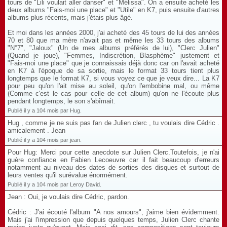
tours de "Lili voulait aller danser" et "Mélissa". On a ensuite acheté les
deux albums "Fais-moi une place" et "Utile" en K7, puis ensuite d'autres
albums plus récents, mais j'étais plus âgé.
Et moi dans les années 2000, j'ai acheté des 45 tours de lui des années
70 et 80 que ma mère n'avait pas et même les 33 tours des albums
"N°7", "Jaloux" (Un de mes albums préférés de lui), "Clerc Julien"
(Quand je joue), "Femmes, Indiscrétion, Blasphème" justement et
"Fais-moi une place" que je connaissais déjà donc car on l'avait acheté
en K7 à l'époque de sa sortie, mais le format 33 tours tient plus
longtemps que le format K7, si vous voyez ce que je veux dire... La K7
pour peu qu'on l'ait mise au soleil, qu'on l'embobine mal, ou même
(Comme c'est le cas pour celle de cet album) qu'on ne l'écoute plus
pendant longtemps, le son s'abîmait.
Publié il y a 104 mois par Hug.
Hug , comme je ne suis pas fan de Julien clerc , tu voulais dire Cédric .
amicalement . Jean
Publié il y a 104 mois par jean.
Pour Hug: Merci pour cette anecdote sur Julien Clerc.Toutefois, je n'ai
guère confiance en Fabien Lecoeuvre car il fait beaucoup d'erreurs
notamment au niveau des dates de sorties des disques et surtout de
leurs ventes qu'il surévalue énormément.
Publié il y a 104 mois par Leroy David.
Jean : Oui, je voulais dire Cédric, pardon.
Cédric : J'ai écouté l'album "A nos amours", j'aime bien évidemment.
Mais j'ai l'impression que depuis quelques temps, Julien Clerc chante