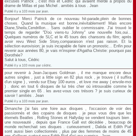
excuses Patrick , c'est moi et Cédric qui avaient merdé à propos du
drame de Millas et pas Michel . amitiés à tous . Jean
Publié il y a 103 mois par jean.
Bonjour! Merci Patrick de ce nouveau hit-parade,plein de bonnes
choses. Quand la musique est bonne,inévitablement! Mais encore
Diane,Sheila,Cendrillon... Sans oublier le commissaire. J'ai trouvé le
temps de regarder ''D'où viens-tu Johnny'' une nouvelle fois,oui...
Quelques numéros de SLC et le 45 tours des chansons du film; après
avoir revu West Side Story,comparaison n'est pas raison. Et la
sélection eurovision; je suis incapable de faire un pronostic... Enfin pour
revenir aux années 80, je vais m'inspirer d'Agatha Christie: pourquoi pas
Dorothée?
Salut à tous, Cédric
Publié il y a 103 mois par cédric.
pour revenir à Jean-Jacques Goldman , il me manque encore deux
autres singles , just a little sign en 82 plus rock , je trouve ( il suffira
d'un signe ) , vendu sur Ebay 100 euros , et love me away ( envole-moi
) . donc en tout 6 disques de lui très cher où introuvable comme le
premier single en 65 . les avez-vous ces trésors ? je suis curieux de
savoir ! amitiés . Jean
Publié il y a 103 mois par jean.
Dimanche j'ai fais une foire aux disques , l'occasion de voir des
passionnés et des copains de disques . je peux vous dire que les
éternels Beatles , Rolling Stones et Hallyday se vendent toujours bien .
une nouveauté , depuis que France Gall est décédée , beaucoup de
monde recherchait ses disques . curieusement , Dalida et Edith Piaf
sont aussi bien collectionnés , plus par des femmes de moins de 45
ans d'ailleurs surtout pour Edith Piaf d'où ma surprise . Jean