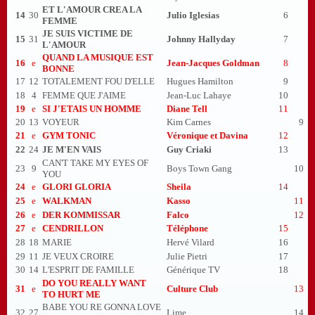
ET L'AMOUR CREA LA
14
30
Julio Iglesias
6
FEMME
JE SUIS VICTIME DE
15
31
Johnny Hallyday
7
L'AMOUR
QUAND LA MUSIQUE EST
16
e
Jean-Jacques Goldman
8
BONNE
17
12
TOTALEMENT FOU D'ELLE
Hugues Hamilton
9
18
4
FEMME QUE J'AIME
Jean-Luc Lahaye
10
19
e
SI J'ETAIS UN HOMME
Diane Tell
11
20
13
VOYEUR
Kim Carnes
9
21
e
GYM TONIC
Véronique et Davina
12
22
24
JE M'EN VAIS
Guy Criaki
13
CAN'T TAKE MY EYES OF
23
9
Boys Town Gang
10
YOU
24
e
GLORI GLORIA
Sheila
14
25
e
WALKMAN
Kasso
11
26
e
DER KOMMISSAR
Falco
12
27
e
CENDRILLON
Téléphone
15
28
18
MARIE
Hervé Vilard
16
29
11
JE VEUX CROIRE
Julie Pietri
17
30
14
L'ESPRIT DE FAMILLE
Générique TV
18
DO YOU REALLY WANT
31
e
Culture Club
13
TO HURT ME
BABE YOU RE GONNA LOVE
32
27
Lime
14