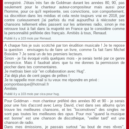
enregistré. J'étais très fan de Goldman durant les années 80, 90, pas
seulement pour le chanteur auteur-compositeur mais aussi pour
l'homme, pour ce qu'il représente, ses convictions, son comportement,
sa discrétion dans les médias et cela reste toujours vrai en 2018, par
contre curieusement j'ai parfois du mal aujourd'hui à réécouter ses
chansons tellement elles passent sur les antennes radio, sinon je me
retrouve tout à fait dans la majorité en France qui le considère comme
la personnalité préférée des français. Amitiés à tous, Renaud.
Publié il y a 103 mois par Renaud.
A chaque fois je suis scotché par ton érudition musicale ! Je te repose
la question : envisages-tu de faire un livre, comme l'a fait l'ami Michel
Boixière ? Je serai un de tes premiers lecteurs.
Sinon - je l'ai évoqué voilà quelques mois - je serais tenté par ce genre
d'exercice. Mais il faudrait alors que tu me donnes la permission de
piocher dans tes commentaires.
Je mettrais bien sûr "en collaboration avec Hug".
J'ai déjà plus de cent pages de prêtes !
Je te rappelle mon mail si tu veux me répondre en privé :
pomponbasque@hotmail.fr
Amitiés
Publié il y a 103 mois par cica pour hug.
Pour Goldman - mon chanteur préféré des années 80 et 90 - je serais
pour une fois d'accord avec Leroy David, c'est dans ses albums qu'on
trouve les meilleures chansons, et les "locomotives" des singles ne
sont pas toutes les meilleures des opus. Pour moi "quand la musique
est bonne" est une chanson de discothèque, "veiller tard" est une
chanson de radio.
Dans mes émissions, je passais surtout "au bout de mes rêves",