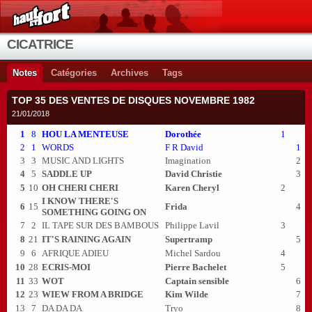
CICATRICE
Notes
Catégories
Archives
Tags
TOP 35 DES VENTES DE DISQUES NOVEMBRE 1982
21/01/2018
1
8
HOU LA MENTEUSE
Dorothée
1
2
1
WORDS
F R David
1
3
3
MUSIC AND LIGHTS
Imagination
2
4
5
SADDLE UP
David Christie
3
5
10
OH CHERI CHERI
Karen Cheryl
2
I KNOW THERE'S
6
15
Frida
4
SOMETHING GOING ON
7
2
IL TAPE SUR DES BAMBOUS
Philippe Lavil
3
8
21
IT'S RAINING AGAIN
Supertramp
5
9
6
AFRIQUE ADIEU
Michel Sardou
4
10
28
ECRIS-MOI
Pierre Bachelet
5
11
33
WOT
Captain sensible
6
12
23
WIEW FROM A BRIDGE
Kim Wilde
7
13
7
DA DA DA
Tryo
8