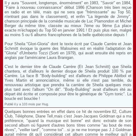
Il y aura "Souvent, longtemps, énormément" en 1983, "Savoir" en 1984,
"Faire à nouveau connaissance" début 1986 (Chanson très bien reçue
en radio et en télé, mais qui ne sera que "frémissante" au Top 50,
n'entrant pas dans le classement), et enfin "La légende de Jimmy",
chanson principale de la comédie musicale de Luc Plamondon et Michel
Berger du même titre, classée au mieux 7ème ou 9ème (La place
exacte m'échappe) du Top 50 en janvier 1991 ! Et puis plus rien, malgré
au moins 5 ou 6 albums francophones de la belle québécoise depuis !
Pour Sheila "Glori-Gloria" dont le texte écrit par Claude Carrère et Jean
Schmitt évoque la guerre des Malouines est en réalité l'adaptation de
"Gloria" d'Umberto Tozzi (Sorti en 1979), qui avait ensuite été repris en
anglais par l'américaine Laura Branigan.
C'est le dernier titre de Claude Carrère (Et Jean Schmitt) que Sheila
chantera, et d'ailleurs le dernier disque de Sheila produit 100 % par
Carrère. La face B "Body-building" est d'ailleurs de Philippe Abitbol et
Yves Martin et annonciatrice, même si elle n'est pas terrible, du
renouveau artistique que prendra la carrière de Sheila quelques mois
plus tard avec l'album "On dit". "Body-Building" avait d'ailleurs été au
départ été écrite et composée pour être le générique de "Gym tonic". La
boucle est bouclée !
Publié il y a 103 mois par Hug.
Quelques bonnes entrées en effet dans ce hit de novembre 82, Culture
Club, Téléphone, Diane Tell,mais c'est Jean-Jacques Goldman qui a ma
préférence, "quand la musique est bonne" est donc extraite de son
second album où figurent d'autres bons titres comme "au bout de mes
rêves", "veiller tard", "comme toi"...si je ne me trompe pas J.J.Goldman
aurait même dit qu'il considérait cet album comme le meilleur qu'il a