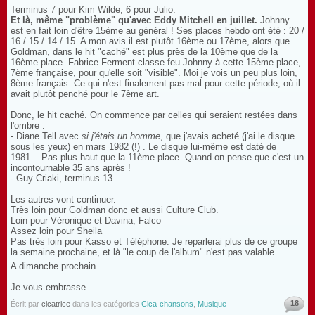
Terminus 7 pour Kim Wilde, 6 pour Julio.
Et là, même "problème" qu'avec Eddy Mitchell en juillet.
Johnny
est en fait loin d'être 15ème au général ! Ses places hebdo ont été : 20 /
16 / 15 / 14 / 15. A mon avis il est plutôt 16ème ou 17ème, alors que
Goldman, dans le hit "caché" est plus près de la 10ème que de la
16ème place. Fabrice Ferment classe feu Johnny à cette 15ème place,
7ème française, pour qu'elle soit "visible". Moi je vois un peu plus loin,
8ème français. Ce qui n'est finalement pas mal pour cette période, où il
avait plutôt penché pour le 7ème art.
Donc, le hit caché. On commence par celles qui seraient restées dans
l'ombre :
- Diane Tell avec
si j'étais un homme
, que j'avais acheté (j'ai le disque
sous les yeux) en mars 1982 (!) . Le disque lui-même est daté de
1981... Pas plus haut que la 11ème place. Quand on pense que c'est un
incontournable 35 ans après !
- Guy Criaki, terminus 13.
Les autres vont continuer.
Très loin pour Goldman donc et aussi Culture Club.
Loin pour Véronique et Davina, Falco
Assez loin pour Sheila
Pas très loin pour Kasso et Téléphone. Je reparlerai plus de ce groupe
la semaine prochaine, et là "le coup de l'album" n'est pas valable...
A dimanche prochain
Je vous embrasse.
18
Écrit par
cicatrice
dans les catégories
Cica-chansons
,
Musique