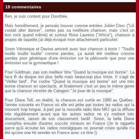
18 commentaires
Ben, je suis content pour Dorothée.
Mais honnêtement, je pensais trouver comme entrées Julien Clerc ("Lili
voulait aller danser", certes pas sa meilleure chanson, mais c'est un
bon rock quand même) et surtout Rose Laurens ("Africa"), chanson à
propos de laquelle j'ai déjà évoqué mon attachement particulier.
Sinon Véronique et Davina arrivent avec leur chanson à texte ! "Touille
touille touille touille" comme paroles, ça aurait été meilleur comme
paroles pour générique d'une émission sur la pâtisserie que pour une
émission sur la gymnastique !
Pour Goldman, pas son meilleur titre "Quand la musique est bonne". La
face B du disque est plus belle mais beaucoup plus triste. Il s'agit de
"Veiller tard". Par contre "Quand la musique est bonne" est une très
bonne chanson en spectacle, et finalement c'est un peu le même genre
que la chanson récente de Calogero "Je joue de la musique".
Pour Diane Tell, en réalité, la chanson est sortie en 1980 au Québec,
l'année suivante en France où elle est jetée par toutes les radios qui la
trouvent trop longue, à part par la nouvelle radio libre NRJ qui la diffuse
très régulièrement avant que les autres radios ne s'y mettent très
doucement, raison de son classement tardif. Sinon, la belle Diane
connaîtra ensuite d'autres succès mineurs en France (Je le rappelle
parce qu'à écouter les radios nostalgiques on pourrait croire qu'elle n'a
été qu'une one hit wonder en France avec ce titre !).