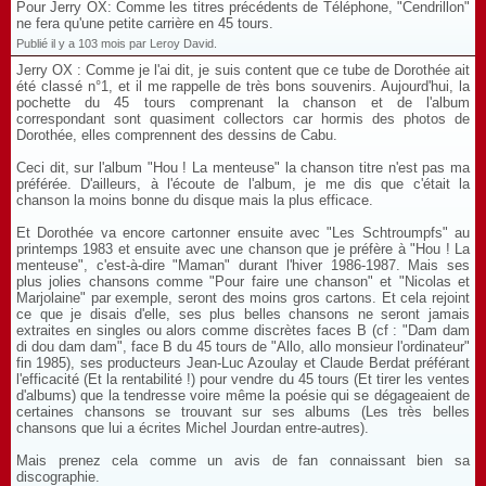
Pour Jerry OX: Comme les titres précédents de Téléphone, "Cendrillon"
ne fera qu'une petite carrière en 45 tours.
Publié il y a 103 mois par Leroy David.
Jerry OX : Comme je l'ai dit, je suis content que ce tube de Dorothée ait
été classé n°1, et il me rappelle de très bons souvenirs. Aujourd'hui, la
pochette du 45 tours comprenant la chanson et de l'album
correspondant sont quasiment collectors car hormis des photos de
Dorothée, elles comprennent des dessins de Cabu.
Ceci dit, sur l'album "Hou ! La menteuse" la chanson titre n'est pas ma
préférée. D'ailleurs, à l'écoute de l'album, je me dis que c'était la
chanson la moins bonne du disque mais la plus efficace.
Et Dorothée va encore cartonner ensuite avec "Les Schtroumpfs" au
printemps 1983 et ensuite avec une chanson que je préfère à "Hou ! La
menteuse", c'est-à-dire "Maman" durant l'hiver 1986-1987. Mais ses
plus jolies chansons comme "Pour faire une chanson" et "Nicolas et
Marjolaine" par exemple, seront des moins gros cartons. Et cela rejoint
ce que je disais d'elle, ses plus belles chansons ne seront jamais
extraites en singles ou alors comme discrètes faces B (cf : "Dam dam
di dou dam dam", face B du 45 tours de "Allo, allo monsieur l'ordinateur"
fin 1985), ses producteurs Jean-Luc Azoulay et Claude Berdat préférant
l'efficacité (Et la rentabilité !) pour vendre du 45 tours (Et tirer les ventes
d'albums) que la tendresse voire même la poésie qui se dégageaient de
certaines chansons se trouvant sur ses albums (Les très belles
chansons que lui a écrites Michel Jourdan entre-autres).
Mais prenez cela comme un avis de fan connaissant bien sa
discographie.