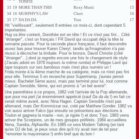
TONITE
33
19
MORE THAN THIS
Roxy Music
15
34
16
MURPHY'S LAW
Cheri
16
35
17
DA DA DA
Toss
17
Hit "vieillissant", seulement 8 entrées ce mois-ci, dont cependant 5
importantes.
Hug va être content, Dorothée est en tête ! Et ce n'est pas fini... Côté
"étranger", c'est un français ! FR David qui occupait déjà la tête la
semaine passée. Pour la seconde place française, il faut descendre
assez bas pour trouver Karen Cheryl. tandis qu'Imagination n'a pas
réussi à décrocher la timbale. Pour le bronze, David Christie (côté
"étranger"...) dont je regrette encore une fois le changement de style
(J'avais adoré en 1978
toujours la même rumba
) et Philippe Lavil qui
tape
toujours
sur ses bambous
mais n'est plus numéro un !
Frida monte à la 4ème marche de sa catégorie, mais ce n'est pas fini
pour elle. Terminus 5 en revanche pour Supertramp, j'aurais pensé
mieux. Bachelet 5ème aussi, mais pas terminé pour lui, tout comme
Captain Sensible, 6ème, qui est promis à "un bel avenir".
Une parenthèse à ce propos, 1982 voit l'arrivée de la Pop allemande,
que pour ma part j'ai énormément apprécié (sauf
Da da da
!) en fait ce
serait même avant, avec Nina Hagen. Captain Sensible n'est pas
allemand, mais
Der Kommissar
oui, créé par Matthew Gonder. 1982 va
voir aussi arriver Falco (qui ensuite se présentera aux élections à
Toulon et gagnera la mairie - non, je rigole !) et donc Tryo. 1983 verra
arriver the Scorpions, un de mes groupes préférés. 1984 accueillera
Nena, Sandra, Alphaville. En 1985 ce sera Modern Talking (en tant
qu'ex DJ de bal, je peux vous dire qu'il n'y avait rien de tel pour
"remonter la mayonnaise !) enfin bref que du bon !