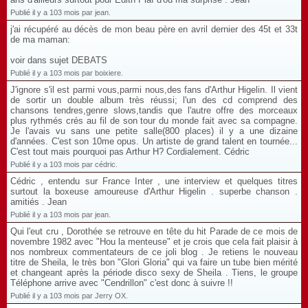
Publié il y a 103 mois par jean.
j'ai récupéré au décès de mon beau père en avril dernier des 45t et 33t
de ma maman:
voir dans sujet DEBATS
Publié il y a 103 mois par boixiere.
J'ignore s'il est parmi vous,parmi nous,des fans d'Arthur Higelin. Il vient
de sortir un double album très réussi; l'un des cd comprend des
chansons tendres,genre slows,tandis que l'autre offre des morceaux
plus rythmés crés au fil de son tour du monde fait avec sa compagne.
Je l'avais vu sans une petite salle(800 places) il y a une dizaine
d'années. C'est son 10me opus. Un artiste de grand talent en tournée...
C'est tout mais pourquoi pas Arthur H? Cordialement. Cédric
Publié il y a 103 mois par cédric.
Cédric , entendu sur France Inter , une interview et quelques titres
surtout la boxeuse amoureuse d'Arthur Higelin . superbe chanson .
amitiés . Jean
Publié il y a 103 mois par jean.
Qui l'eut cru , Dorothée se retrouve en tête du hit Parade de ce mois de
novembre 1982 avec "Hou la menteuse" et je crois que cela fait plaisir à
nos nombreux commentateurs de ce joli blog . Je retiens le nouveau
titre de Sheila, le très bon "Glori Gloria" qui va faire un tube bien mérité
et changeant après la période disco sexy de Sheila . Tiens, le groupe
Téléphone arrive avec "Cendrillon" c'est donc à suivre !!
Publié il y a 103 mois par Jerry OX.