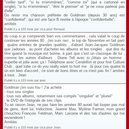
"veiller tard", "si tu m'emmènes", "comme toi" (qui a cartonné en
single), "si tu m'emmènes", "être le premier" et "je ne vous parlerai pas
d'elle".
Du reste ma chanson préférée de Goldman (depuis 30 ans) est
"confidentiel", qui est une face B restée à l'époque "confidentielle".
amitiés
Publié il y a 103 mois par cica pour Renaud.
du coup si je comprends bien vos commentaires , cela valait le coup de
continuer les années 80 , j'en suis ravi , le top de Novembre en fait parti
. quatre entrées de grandes qualités , d'abord Jean-Jacques Goldman
que j'adorais , au point d'acheter les albums et les singles . que dire du
titre quand la musique est bonne, à part que c'est un classique de lui ,
comme les autres d'ailleurs . Diane Tell avec si j'étais un homme ,
superbe et jolie avec ça ! Téléphone avec Cendrillon et pour finir Culture
Club , quel tube ce do you really want to hurt me . là pour ces quatre là
on est bien d'accord , ce sont de bons titres et ce n'est pas fin ! amitiés
à tous . Jean
Publié il y a 103 mois par jean.
Goldman j'en suis fou ! J'ai acheté :
- tous ses singles
- tous ses albums, notamment ses compils "singulier" et "pluriel"
- le DVD de l'intégrale de ses clips.
Tu as raison Jean, ne pas faire les années 80 aurait fait louper pas mal
de gens, dont lui, Indochine, Jeanne Mas, Mylène Farmer, mon grand
chouchou François Feldman, Marc Lavoine et des tas d'autres qui me
reviendront !
Amitiés
Publié il y a 103 mois par cica pour Jean.