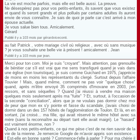
La vie est moche parfois, mais elle est belle aussi. La preuve.
Ne désespérez pas pour vos petits-enfants, ils savent que vous existez
et quand ils seront grands et plus pollués par certains adultes ils auront
envie de vous connaître. Je sais de quoi je parle car c'est arrivé à mon
épouse actuelle.
Je vous salue bien tous. Amicalement.
Gérard
Publié il y a 103 mois par gérardviceconti.
au fait Patrick , votre mariage civil où religieux , avec où sans musique
? je vous souhaite une belle vie à présent ! amicalement . Jean
Publié il y a 103 mois par jean.
Merci pour ton com. Moi je suis "croyant". Mais attention, pas grenouille
de bénitier car s'il est vrai que me sens transfiguré quand je vais dans
une église (non touristique), je suis comme Guichard en 1975, j'apprécie
de moins en moins les représentants du clergé. Surtout depuis l'affaire
Touvier ! Mais, quand même, comment ne pas voir "quelque chose"
quand, après m'être envoyé 35 comprimés d'Imovane en 2003, j'en
ressors, et sans séquelles ? Quand j'ai réussi à vendre ma maison
quelques mois seulement après ma "fuite" ? Et, surtout, à l'occasion de
la seconde "conciliation", alors que je ne voulais pas dormir chez moi
de peur que mon ex s'y pointe et fasse du scandale, j'avais choisi de
dormir dans un des 157 hôtels de l'agglomération de Toulon. Et là, en en
sortant, j'ai croisé... ma fille, qui avait réservé le même hôtel avec sa
mère (sans la reconnaître au départ tant elle avait maigri). Le "hasard"
est vraiment énorme, non ?
Quand à nos petits-enfants, ce qui me pèse c'est de ne rien savoir de la
vie de la mienne. Je remercie Google de m'avoir appris son existence...
! Est-elle en bonne santé ? Commence-t'elle à parler ? Pour ma chérie il