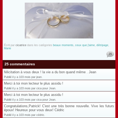
Écrit par
cicatrice
dans les catégories
beaux moments
,
ceux que j'aime
,
détripage
,
Marie
25
25 commentaires
félicitation à vous deux ! la vie a du bon quand même . Jean
Publié il y a 103 mois par jean.
Merci à toi mon lecteur le plus assidu !
Publié il y a 103 mois par cica pour Jean.
Merci à toi mon lecteur le plus assidu !
Publié il y a 103 mois par cica pour Jean.
Congratulations,Patrick! C'est une très bonne nouvelle. Vive les futurs
époux! Heureux pour vous deux! Cédric
Publié il y a 103 mois par cédric.