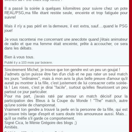
Il a passé la soirée à quelques kilomètres pour suivre chez un pote
REAL/PSG,ma fille étant restée seule, enceinte et trop fatiguée pour
suivre!
Mais il n'y a pas péril en la demeure, il est extra, sauf....quand le PSG
joue!
Je vous raconterai me concernant une anecdote quand j'étais animateur
de radio et que ma femme était enceinte, prête à accoucher, ce sera
dans les débats.
Bien à vous tous.
Publié il y a 103 mois par boixiere.
Sincèrement Michel, je trouve que ton gendre est un peu un goujat !
J'admets qu'on puisse être fan d'un club et ne pas rater un seul match
les jours "ordinaires", mais à mon avis la plus belle preuve d'amour qu'il
aurait pu montrer à ta fille, c'est justement de lui consacrer cette soirée-
là ! Les roses, c'est je dirai "facile", surtout qu'elles fleurissent un peu
partout ce jour particulier.
Pour ma part, j'avais raté par amour un match décisif pour la
participation des Bleus à la Coupe du Monde ! "The" match, autre
qu'une soirée de championnat.
Vraiment ton gendre a trouvé la perle en la personne de ta fille, qui est
je trouve très large d'esprit et sans doute très amoureuse aussi. Mais...
qu'il se méfie s'il garde ce comportement.
Signé Cica, le Ménie Grégoire des blogs ;)
Amitiés.