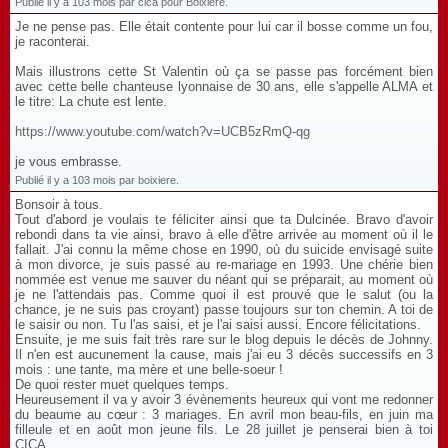
Publié il y a 103 mois par cica pour Boixière.
Je ne pense pas. Elle était contente pour lui car il bosse comme un fou,
je raconterai.
Mais illustrons cette St Valentin où ça se passe pas forcément bien
avec cette belle chanteuse lyonnaise de 30 ans, elle s'appelle ALMA et
le titre: La chute est lente.
https://www.youtube.com/watch?v=UCB5zRmQ-qg
je vous embrasse.
Publié il y a 103 mois par boixiere.
Bonsoir à tous.
Tout d'abord je voulais te féliciter ainsi que ta Dulcinée. Bravo d'avoir
rebondi dans ta vie ainsi, bravo à elle d'être arrivée au moment où il le
fallait. J'ai connu la même chose en 1990, où du suicide envisagé suite
à mon divorce, je suis passé au re-mariage en 1993. Une chérie bien
nommée est venue me sauver du néant qui se préparait, au moment où
je ne l'attendais pas. Comme quoi il est prouvé que le salut (ou la
chance, je ne suis pas croyant) passe toujours sur ton chemin. A toi de
le saisir ou non. Tu l'as saisi, et je l'ai saisi aussi. Encore félicitations.
Ensuite, je me suis fait très rare sur le blog depuis le décès de Johnny.
Il n'en est aucunement la cause, mais j'ai eu 3 décès successifs en 3
mois : une tante, ma mère et une belle-soeur !
De quoi rester muet quelques temps.
Heureusement il va y avoir 3 évènements heureux qui vont me redonner
du beaume au cœur : 3 mariages. En avril mon beau-fils, en juin ma
filleule et en août mon jeune fils. Le 28 juillet je penserai bien à toi
CICA.