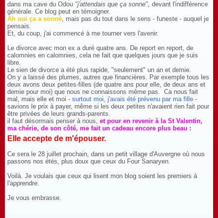
dans ma cave du Odou
"j'attendais que ça sonne",
devant l'indifférence
générale. Ce blog peut en témoigner.
Ah oui ça a sonné
, mais pas du tout dans le sens - funeste - auquel je
pensais.
Et, du coup, j'ai commencé à me tourner vers l'avenir.
Le divorce avec mon ex a duré quatre ans. De report en report, de
calomnies en calomnies, cela ne fait que quelques jours que je suis
libre.
Le sien de divorce a été plus rapide, "seulement" un an et demie.
On y a laissé des plumes, autres que financières. Par exemple tous les
deux avons deux petites-filles (de quatre ans pour elle, de deux ans et
demie pour moi) que nous ne connaissons même pas. Ca nous fait
mal, mais elle et moi
- surtout moi, j'avais été prévenu par ma fille -
savions le prix à payer, même si les deux petites n'avaient rien fait pour
être privées de leurs grands-parents.
il faut désormais penser à nous,
et pou
r en revenir à la St Valentin,
ma chérie, de son côté, me fait un cadeau encore plus beau :
Elle accepte de m'épouser.
Ce sera le 28 juillet prochain, dans un petit village d'Auvergne où nous
passons nos étés, plus doux que ceux du Four Sanaryen.
Voilà. Je voulais que ceux qui lisent mon blog soient les premiers à
l'apprendre.
Je vous embrasse.