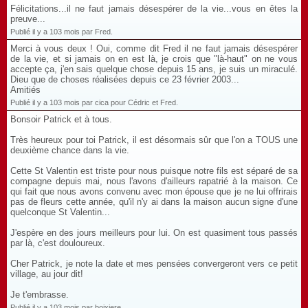
Félicitations...il ne faut jamais désespérer de la vie...vous en êtes la
preuve...
Publié il y a 103 mois par Fred.
Merci à vous deux ! Oui, comme dit Fred il ne faut jamais désespérer
de la vie, et si jamais on en est là, je crois que "là-haut" on ne vous
accepte ça, j'en sais quelque chose depuis 15 ans, je suis un miraculé.
Dieu que de choses réalisées depuis ce 23 février 2003...
Amitiés
Publié il y a 103 mois par cica pour Cédric et Fred.
Bonsoir Patrick et à tous.
Très heureux pour toi Patrick, il est désormais sûr que l'on a TOUS une
deuxième chance dans la vie.
Cette St Valentin est triste pour nous puisque notre fils est séparé de sa
compagne depuis mai, nous l'avons d'ailleurs rapatrié à la maison. Ce
qui fait que nous avons convenu avec mon épouse que je ne lui offrirais
pas de fleurs cette année, qu'il n'y ai dans la maison aucun signe d'une
quelconque St Valentin...
J'espère en des jours meilleurs pour lui. On est quasiment tous passés
par là, c'est douloureux.
Cher Patrick, je note la date et mes pensées convergeront vers ce petit
village, au jour dit!
Je t'embrasse.
Publié il y a 103 mois par boixiere.