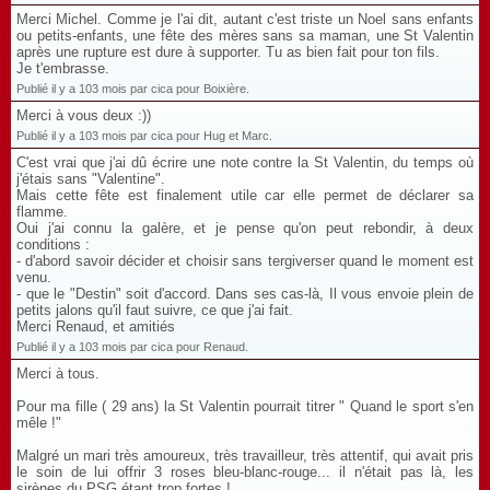
Merci Michel. Comme je l'ai dit, autant c'est triste un Noel sans enfants
ou petits-enfants, une fête des mères sans sa maman, une St Valentin
après une rupture est dure à supporter. Tu as bien fait pour ton fils.
Je t'embrasse.
Publié il y a 103 mois par cica pour Boixière.
Merci à vous deux :))
Publié il y a 103 mois par cica pour Hug et Marc.
C'est vrai que j'ai dû écrire une note contre la St Valentin, du temps où
j'étais sans "Valentine".
Mais cette fête est finalement utile car elle permet de déclarer sa
flamme.
Oui j'ai connu la galère, et je pense qu'on peut rebondir, à deux
conditions :
- d'abord savoir décider et choisir sans tergiverser quand le moment est
venu.
- que le "Destin" soit d'accord. Dans ses cas-là, Il vous envoie plein de
petits jalons qu'il faut suivre, ce que j'ai fait.
Merci Renaud, et amitiés
Publié il y a 103 mois par cica pour Renaud.
Merci à tous.
Pour ma fille ( 29 ans) la St Valentin pourrait titrer " Quand le sport s'en
mêle !"
Malgré un mari très amoureux, très travailleur, très attentif, qui avait pris
le soin de lui offrir 3 roses bleu-blanc-rouge... il n'était pas là, les
sirènes du PSG étant trop fortes !