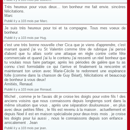
Très heureux pour vous deux... ton bonheur me fait envie. sincères
félicitations.
Marc
Publié il y a 103 mois par Marc.
Je suis très heureux pour toi et ta compagne. Tous mes voeux de
bonheur.
Publié il y a 103 mois par Hug.
c'est une très bonne nouvelle cher Cica que je viens d'apprendre, c'est
marrant quand j'ai vu St Valentin comme titre de rubrique j'ai pensé
d'abord que tu allais sortir une attaque en règle contre cette fête
commerciale et quand j'ai lu le contenu j'ai ressenti un réel bonheur que
tu voulais nous faire partager, après les périodes de galère que tu as
connu c'est formidable ce qui t'arrive et finalement ta rencontre et
maintenant ton union avec Marie-Cécile te redonnent une espérance
folle (comme dans la chanson de Guy Béart), félicitations et beaucoup
de bonheur à vous deux!
Amitiés, Renaud.
Publié il y a 103 mois par Renaud.
Michel , comme je te l'avais dit je croise les doigts pour votre fils ! des
anciens voisins que nous connaissons depuis longtemps sont dans la
même situation que vous , après une séparation douloureuse , en plus
avec deux petites filles , le fils est revenu à la maison . actuellement et
depuis Noel il est en maison spécialisée pour deux-trois mois . je croise
les doigts pour lui aussi , nous le connaissons depuis son enfance .
amicalement . Jean
Publié il y a 103 mois par jean.