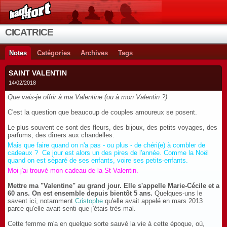
CICATRICE
Notes
Catégories
Archives
Tags
SAINT VALENTIN
14/02/2018
Que vais-je offrir à ma Valentine (ou à mon Valentin ?)
C'est la question que beaucoup de couples amoureux se posent.
Le plus souvent ce sont des fleurs, des bijoux, des petits voyages, des
parfums, des dîners aux chandelles.
Mais que faire quand on n'a pas - ou plus - de chéri(e) à combler de
cadeaux ? Ce jour est alors un des pires de l'année. Comme la Noël
quand on est séparé de ses enfants, voire ses petits-enfants.
Moi j'ai trouvé mon cadeau de la St Valentin.
Mettre ma "Valentine" au grand jour. Elle s'appelle Marie-Cécile et a
60 ans. On est ensemble depuis bientôt 5 ans.
Quelques-uns le
savent ici, notamment
Cristophe
qu'elle avait appelé en mars 2013
parce qu'elle avait senti que j'étais très mal.
Cette femme m'a en quelque sorte sauvé la vie à cette époque, où,