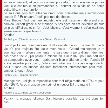
en va autrement, et je suis content pour elle, car si elle ne l'a jamais
vue, elle est tenue en permanence au courant de la vie de sa 3ème
petite-fille, via sa famille.
Je sais que plus tard elles voudront nous connaître mais serons-nous
encore là ? Et on aura "raté" pas mal de choses...
Mais l'heure n'est pas aux regrets, elle est justement de prendre un
nouveau départ grâce à ce mariage. A nos âges on est devenus de plus
en plus difficiles, et si l'on s'est choisis, c'est vraiment qu'on était nos
âmes-soeurs respectives !
Amitiés
Publié il y a 103 mois par cica pour Gérard Viceconti.
quand je lis vos commentaires dont celui de Gérard , je me dit que la
vie n'a pas toujours été facile avec vous . Gérard maintenant je te
souhaite des meilleurs moments , je sais que la perte d'une mère n'est
pas chose facile , j'ai perdu la mienne en Juin 2016 . pour ma part rien
de comparable avec vous . après avoir bien profité de la vie , l'année 83
a été superbe pour moi , j'allais rencontrer ma futur jeune épouse fin
Aout ! donc les années 80 sont forcement intéressantes pour moi .
amitiés à tous . Jean
Publié il y a 103 mois par jean.
Mariage civil, religieux impossible pour moi (déjà marié en 1974) et pour
elle (1977). Avec musique bien sûr, et un super DJ : le marié !
Amitiés
Publié il y a 103 mois par cica pour Jean.
Patrick, le mariage religieux était toujours possible. J'ai été dans ton
cas.