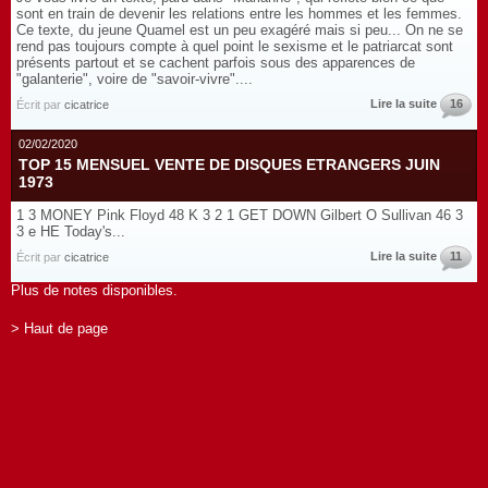
sont en train de devenir les relations entre les hommes et les femmes.
Ce texte, du jeune Quamel est un peu exagéré mais si peu... On ne se
rend pas toujours compte à quel point le sexisme et le patriarcat sont
présents partout et se cachent parfois sous des apparences de
"galanterie", voire de "savoir-vivre"....
Lire la suite
16
Écrit par
cicatrice
02/02/2020
TOP 15 MENSUEL VENTE DE DISQUES ETRANGERS JUIN
1973
1 3 MONEY Pink Floyd 48 K 3 2 1 GET DOWN Gilbert O Sullivan 46 3
3 e HE Today's...
Lire la suite
11
Écrit par
cicatrice
Plus de notes disponibles.
> Haut de page