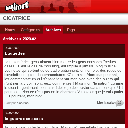
CICATRICE
Notes
Catégories
Archives
Tags
Archives > 2020-02
09/02/2020
Etiquettes
La majorité des gens aiment bien mettre les gens dans des "petites
cases". C'est le cas de mon blog, estampillé à jamais "blog musical".
Les notes qui sortent de ce cadre obtiennent, en nombre, des roues de
bicyclette en guise de commentaires. C'est ainsi. Alors que pourtant,
les commentateurs qui s'épanchent sur mon blog avec des sujets qui
n'ont rien à y voir, sont, eux, commentés ! Mais moi, "le patron" comme
le disent - gentiment - certains fidèles je dois rester dans mon sujet ! Et
pourtant... Non ce n'est pas de la chanson d'Aznavour que je vais parler
! Et pourtant, mon blog...
Lire la suite
29
Écrit par
cicatrice
07/02/2020
la guerre des sexes
Je vous livre un texte, paru dans "Marianne", qui reflète bien ce que