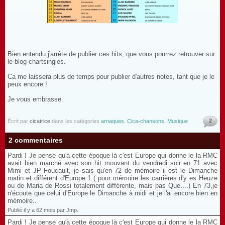
Bien entendu j'arrête de publier ces hits, que vous pourrez retrouver sur
le blog chartsingles.
Ca me laissera plus de temps pour publier d'autres notes, tant que je le
peux encore !
Je vous embrasse.
2
Écrit par
cicatrice
dans les catégories
arnaques
,
Cica-chansons
,
Musique
2 commentaires
Pardi ! Je pense qu'à cette époque là c'est Europe qui donne le la RMC
avait bien marché avec son hit mouvant du vendredi soir en 71 avec
Mimi et JP Foucault, je sais qu'en 72 de mémoire il est le Dimanche
matin et différent d'Europe 1 ( pour mémoire les carrières d'y es Heuze
ou de Maria de Rossi totalement différente, mais pas Que....) En 73,je
n'écoute que celui d'Europe le Dimanche à midi et je l'ai encore bien en
mémoire..
Publié il y a 62 mois par Jmp.
Pardi ! Je pense qu'à cette époque là c'est Europe qui donne le la RMC