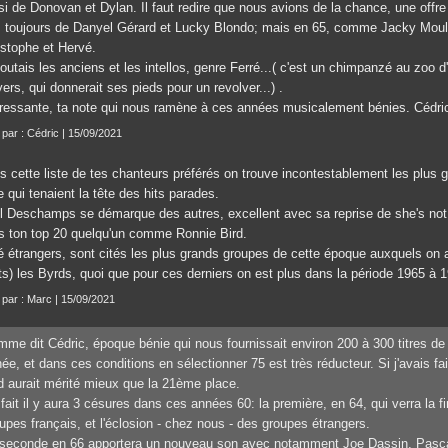
i de Donovan et Dylan. Il faut redire que nous avions de la chance, une offre 
s toujours de Danyel Gérard et Lucky Blondo; mais en 65, comme Jacky Mouliè
istophe et Hervé.
outais les anciens et les intellos, genre Ferré...( c'est un chimpanzé au zoo d
vers, qui donnerait ses pieds pour un revolver...) .
éressante, ta note qui nous ramène à ces années musicalement bénies. Cédri
t par : Cédric | 15/09/2021
s cette liste de tes chanteurs préférés on trouve incontestablement les plus 
e qui tenaient la tête des hits parades.
l Deschamps se démarque des autres, excellent avec sa reprise de she's not t
s ton top 20 quelqu'un comme Ronnie Bird.
é étrangers, sont cités les plus grands groupes de cette époque auxquels on au
ts) les Byrds, quoi que pour ces derniers on est plus dans la période 1965 à 
t par : Marc | 15/09/2021
me dit Cédric, époque bénie qui nous fournissait environ 200 à 300 titres de
ée, et dans ces conditions en sélectionner 75 est très réducteur. Si j'avais fa
d aurait mérité mieux que la 21ème place.
fait il y aura 3 césures dans ces années 60: la première, en 64, qui verra la f
upes français, et l'éclosion - chez nous - des groupes étrangers.
seconde en 66 apportera un nouveau son avec notamment Joe Dassin, Pascal 