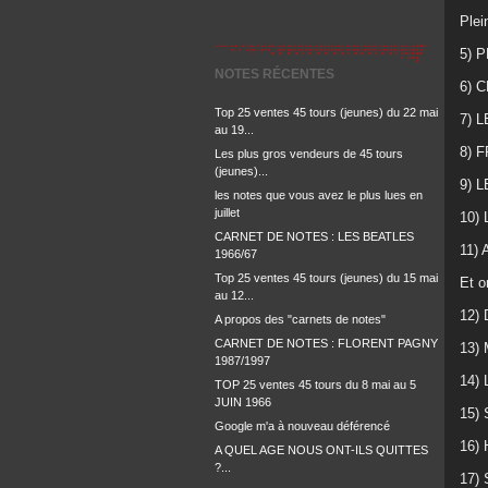
Plei
5) 
NOTES RÉCENTES
6) 
Top 25 ventes 45 tours (jeunes) du 22 mai
7) 
au 19...
8) 
Les plus gros vendeurs de 45 tours
(jeunes)...
9) 
les notes que vous avez le plus lues en
juillet
10)
CARNET DE NOTES : LES BEATLES
11) 
1966/67
Top 25 ventes 45 tours (jeunes) du 15 mai
Et o
au 12...
12)
A propos des "carnets de notes"
CARNET DE NOTES : FLORENT PAGNY
13)
1987/1997
14)
TOP 25 ventes 45 tours du 8 mai au 5
JUIN 1966
15)
Google m'a à nouveau déférencé
16)
A QUEL AGE NOUS ONT-ILS QUITTES
?...
17) 