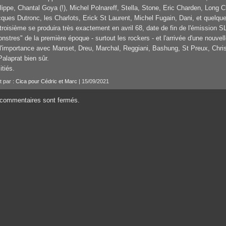
lippe, Chantal Goya (!), Michel Polnareff, Stella, Stone, Eric Charden, Long 
ques Dutronc, les Charlots, Erick St Laurent, Michel Fugain, Dani, et quelque
troisième se produira très exactement en avril 68, date de fin de l'émission S
nstres" de la première époque - surtout les rockers - et l'arrivée d'une nouvel
l'importance avec Manset, Dreu, Marchal, Reggiani, Bashung, St Preux, Chris
Palaprat bien sûr.
tiés.
t par :
Cica pour Cédric et Marc
| 15/09/2021
commentaires sont fermés.