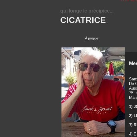
qui longe le précipice...
CICATRICE
À propos
Mes
Sans
De C
Auss
75, 
Mais
1) 
2) 
3) 
4) E