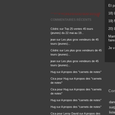
Et p
18)
COMMENTAIRES RÉCENTS
19) 
20)
Cédric
sur
Top 25 ventes 45 tours
(jeunes) du 22 mai au 19...
Marr
jean
sur
Les plus gros vendeurs de 45
fair
tours (jeunes)...
Je 
Cédric
sur
Les plus gros vendeurs de 45
tours (jeunes)...
jean
sur
Les plus gros vendeurs de 45
tours (jeunes)...
Hug
sur
A propos des "carnets de notes"
Cica pour Hug
sur
A propos des "carnets
de notes"
Cica pour Hug
sur
A propos des "carnets
Com
de notes"
Hug
sur
A propos des "carnets de notes"
dan
Hug
sur
A propos des "carnets de notes"
sur
lis
Cica pour Leroy David
sur
A propos des