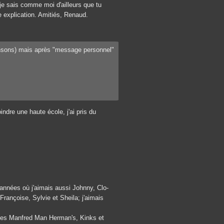
je sais comme moi d'ailleurs que tu
 explication. Amitiés, Renaud.
ansons) mais après "message personnel"
ndre une haute école, j'ai pris du
 années où j'aimais aussi Johnny, Clo-
rançoise, Sylvie et Sheila; j'aimais
 des Manfred Man Herman's, Kinks et