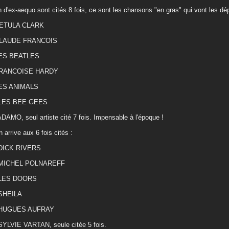
n d'ex-aequo sont cités 8 fois, ce sont les chansons "en gras" qui vont les dé
PETULA CLARK
CLAUDE FRANCOIS
LES BEATLES
FRANCOISE HARDY
LES ANIMALS
 LES BEE GEES
ADAMO, seul artiste cité 7 fois. Impensable à l'époque !
n arrive aux 6 fois cités :
 DICK RIVERS
 MICHEL POLNAREFF
 LES DOORS
 SHEILA
 HUGUES AUFRAY
SYLVIE VARTAN, seule citée 5 fois.