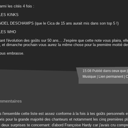
armi les cités 4 fois :
 LES KINKS
NOEL DESCHAMPS (que le Cica de 15 ans aurait mis dans son top 5 !)
 LES WHO
ant l'évolution des goûts sur 50 ans... J'espère que cette note vous plaira, elle 
e, et dimanche prochain vous aurez la même chose pour la première moitié d
vous embrasse.
15:08 Publié dans
ceux que j
Musique
|
Lien permanent
|
C
mentaires
s l'ensemble cette liste est assez conforme à la fois à tes goûts personnels e
pris pour la grande majorité des chanteurs et notamment les cinq premières pla
te deux surprises te concernant: d'abord Françoise Hardy car j'avais cru com