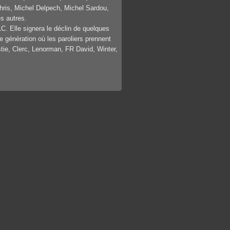
Chris, Michel Delpech, Michel Sardou,
s autres.
LC. Elle signera le déclin de quelques
le génération où les paroliers prennent
tie, Clerc, Lenorman, FR David, Winter,