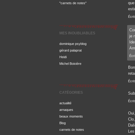
que
"carnets de notes"
est
Écri
Con
MES INOUBLIABLES
je 
Ide
dominique psyblog
Ami
gérard palaprat
Écri
Heidi
Michel Boixière
Bon
reta
Écri
CATÉGORIES
Sub
Écri
actualité
arnaques
Oui
beaux moments
Clo
Blog
Dali
carnets de notes
Les