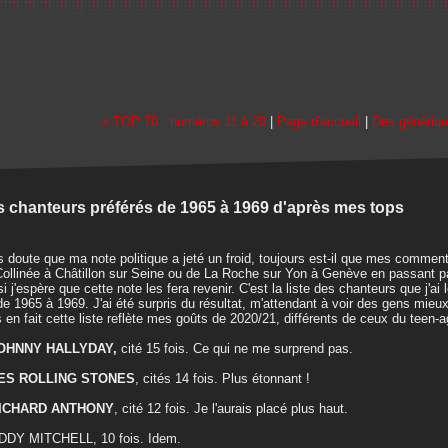
« TOP 70 : numéros 11 à 20
|
Page d'accueil
|
Des génériqu
 chanteurs préférés de 1965 à 1969 d'après mes tops
 doute que ma note politique a jeté un froid, toujours est-il que mes comment
ollinée à Châtillon sur Seine ou de La Roche sur Yon à Genève en passant pa
i j'espère que cette note les fera revenir. C'est la liste des chanteurs que j'ai
de 1965 à 1969. J'ai été surpris du résultat, m'attendant à voir des gens mieux 
 en fait cette liste reflète mes goûts de 2020/21, différents de ceux du teen-ag
JOHNNY HALLYDAY,
cité 15 fois. Ce qui ne me surprend pas.
LES ROLLING STONES
, cités 14 fois. Plus étonnant !
RICHARD ANTHONY
, cité 12 fois. Je l'aurais placé plus haut.
DDY MITCHELL, 10 fois. Idem.