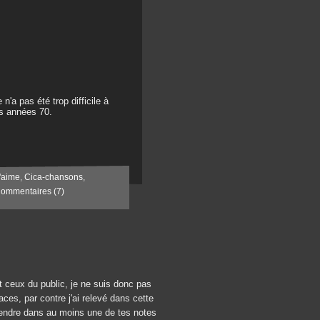
n'a pas été trop difficile à
es années 70.
'aime
,
Cica-chansons
,
ommentaires (7)
t ceux du public, je ne suis donc pas
ces, par contre j'ai relevé dans cette
prendre dans au moins une de tes notes