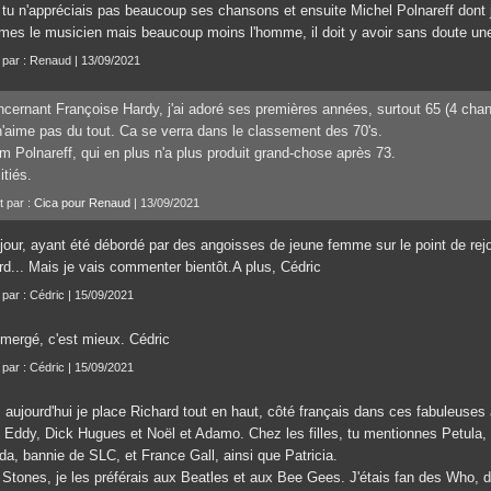
 tu n'appréciais pas beaucoup ses chansons et ensuite Michel Polnareff dont 
imes le musicien mais beaucoup moins l'homme, il doit y avoir sans doute une
t par : Renaud | 13/09/2021
cernant Françoise Hardy, j'ai adoré ses premières années, surtout 65 (4 ch
n'aime pas du tout. Ca se verra dans le classement des 70's.
m Polnareff, qui en plus n'a plus produit grand-chose après 73.
tiés.
t par :
Cica pour Renaud
| 13/09/2021
jour, ayant été débordé par des angoisses de jeune femme sur le point de rejoi
rd... Mais je vais commenter bientôt.A plus, Cédric
t par : Cédric | 15/09/2021
mergé, c'est mieux. Cédric
t par : Cédric | 15/09/2021
, aujourd'hui je place Richard tout en haut, côté français dans ces fabuleuses
, Eddy, Dick Hugues et Noël et Adamo. Chez les filles, tu mentionnes Petula, F
da, bannie de SLC, et France Gall, ainsi que Patricia.
 Stones, je les préférais aux Beatles et aux Bee Gees. J'étais fan des Who,