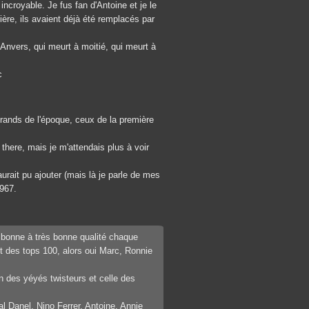
incroyable. Je fus fan d'Antoine et je le
re, ils avaient déjà été remplacés par
'Anvers, qui meurt à moitié, qui meurt à
c
grands de l'époque, ceux de la première
here, mais je m'attendais plus à voir
rait pu ajouter (mais là je parle de mes
1967.
 bonne à très bonne qualité chaque
it des tops 100, alors oui Marc, Ronnie
in des yéyés twisteurs et celle des
Danel, Nino Ferrer, Antoine, Annie