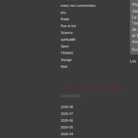
Phi
notes non commentées
Jac
psy
La 
Radio
"mo
Ras-le bol
de 
Science
et 
spiritualité
Ami
Sport
Écri
TRAINS
Voyage
Les 
Web
ARCHIVES
2026-08
2026-07
2026-06
2026-05
2026-04