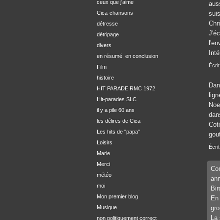
ceux que j'aime
auss
Cica-chansons
sui
Chr
détresse
J'éc
détripage
l'en
divers
Int
en résumé, en conclusion
Écri
Film
histoire
Dan
HIT PARADE RMC 1972
lign
Hit-parades SLC
Noe
il y a pile 60 ans
dan
les délires de Cica
Cot
Les hits de "papa"
gou
Loisirs
Écri
Marie
Merci
Com
météo
ann
moi
Bir
Mon premier blog
En 
Musique
gro
La 
non politiquement correct