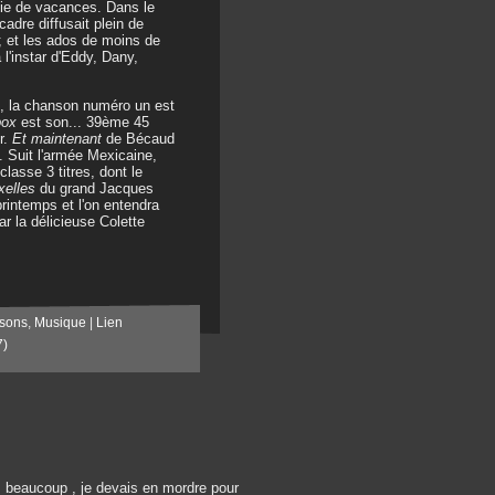
nie de vacances. Dans le
cadre diffusait plein de
; et les ados de moins de
l'instar d'Eddy, Dany,
, la chanson numéro un est
-box
est son... 39ème 45
r.
Et maintenant
de Bécaud
. Suit l'armée Mexicaine,
asse 3 titres, dont le
xelles
du grand Jacques
printemps et l'on entendra
r la délicieuse Colette
sons
,
Musique
|
Lien
7)
is beaucoup , je devais en mordre pour