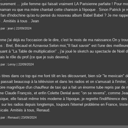
 surement ... jolie femme qui faisait vraiment LA Parisienne parfaite ! Pour mo
maman vu que ma mère chantait cette chanson à l'époque . Sinon Patrick je 
 fan d'Indochine qu'as-tu pensé du nouveau album Babel Babel ? Je me rappell
 . Amitiés à tous . Jean
 par : jean | 22/09/2024
me j'ai déjà eu l'occasion de le dire, c'est le mois de ma naissance.On y tro
s : Brel, Bécaud et Aznavour.Selon moi,"Il faut savoir" est l'une des meilleu
uant à "La Table de multiplication" , j'ai joué le sketch au spectacle de Noël 
ais le rôle du prof.(ce que je suis devenu).
t par : Leroy | 22/09/2024
s titres dans ce top qui me font tilt en les découvrant, bien sûr "le mexicain"
l passait beaucoup à la télévision et dans les radios et on s'amusait à l'imiter
toire magnifique d'un chauffeur de taxi qui a fait un énorme tube repris par d
e Claude François, et enfin Colette Deréal avec "on se reverra", comme Jean
ique, elle faisait même très moderne à l'époque, je regrette l'indifférence de
s sur les radios depuis longtemps, toujours l'éternel problème en France, tris
icale. Amitiés à tous, Renaud.
t par : Renaud | 23/09/2024