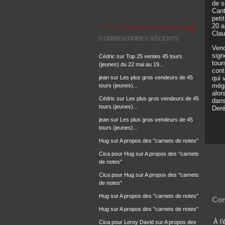
de s
Cant
peti
20 a
Clau
COMMENTAIRES RÉCENTS
Veno
sign
Cédric
sur
Top 25 ventes 45 tours
tour
(jeunes) du 22 mai au 19...
cont
jean
sur
Les plus gros vendeurs de 45
qui 
még
tours (jeunes)...
alor
Cédric
sur
Les plus gros vendeurs de 45
dans
tours (jeunes)...
Deré
jean
sur
Les plus gros vendeurs de 45
tours (jeunes)...
Hug
sur
A propos des "carnets de notes"
Cica pour Hug
sur
A propos des "carnets
de notes"
Cica pour Hug
sur
A propos des "carnets
de notes"
Hug
sur
A propos des "carnets de notes"
Com
Hug
sur
A propos des "carnets de notes"
À l
Cica pour Leroy David
sur
A propos des