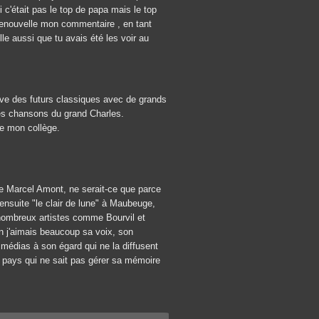
i c'était pas le top de papa mais le top
renouvelle mon commentaire , en tant
e aussi que tu avais été les voir au
uve des futurs classiques avec de grands
res chansons du grand Charles.
de mon collège.
 de Marcel Amont, ne serait-ce que parce
, ensuite "le clair de lune" à Maubeuge,
e nombreux artistes comme Bourvil et
 j'aimais beaucoup sa voix, son
s médias à son égard qui ne la diffusent
te pays qui ne sait pas gérer sa mémoire