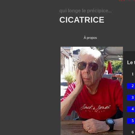
qui longe le précipice...
CICATRICE
À propos
Le 
1
2
3
4
5
6