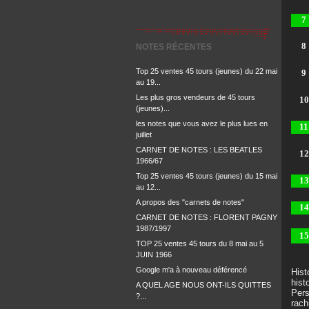
7
8
NOTES RÉCENTES
Top 25 ventes 45 tours (jeunes) du 22 mai
9
au 19...
Les plus gros vendeurs de 45 tours
10
(jeunes)...
les notes que vous avez le plus lues en
11
juillet
CARNET DE NOTES : LES BEATLES
12
1966/67
Top 25 ventes 45 tours (jeunes) du 15 mai
13
au 12...
A propos des "carnets de notes"
14
CARNET DE NOTES : FLORENT PAGNY
1987/1997
15
TOP 25 ventes 45 tours du 8 mai au 5
JUIN 1966
Google m'a à nouveau déférencé
Hist
hist
A QUEL AGE NOUS ONT-ILS QUITTES
Pers
?...
rach