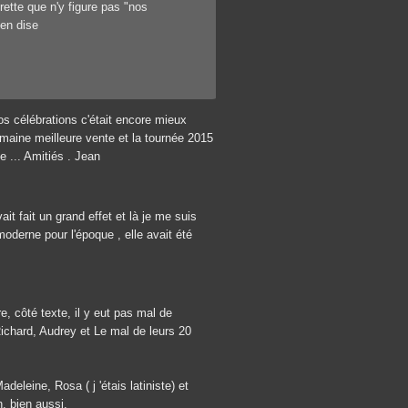
grette que n'y figure pas "nos
'en dise
nos célébrations c'était encore mieux
maine meilleure vente et la tournée 2015
e ... Amitiés . Jean
ait fait un grand effet et là je me suis
moderne pour l'époque , elle avait été
re, côté texte, il y eut pas mal de
ichard, Audrey et Le mal de leurs 20
eleine, Rosa ( j 'étais latiniste) et
, bien aussi.