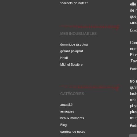
"carnets de notes"
elle
de 
que
ciné
Écrit
MES INOUBLIABLES
Com
dominique psyblog
nom
gérard palaprat
Et q
Heidi
J'av
Michel Boixière
Écri
troi
qu'i
his
CATÉGORIES
mêm
actualité
phys
arnaques
plu
mus
beaux moments
Blog
Écri
carnets de notes