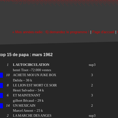
« Mes années-radio : 6) demandez le programme !
|
Page d'accueil
|
top 15 de papa : mars 1962
1
L AUTOCIRCULATION
sup3
henri Tisot –72.000 ventes
10
ACHETE MOI UN JUKE BOX
3
Dalida – 36 k
8
LE LION EST MORT CE SOIR
2
Henri Salvador – 34 k
6
ET MAINTENANT
3
gilbert Bécaud – 29 k
14
UN MEXICAIN
2
Marcel Amont – 25 k
2
LA MARCHE DES ANGES
sup3