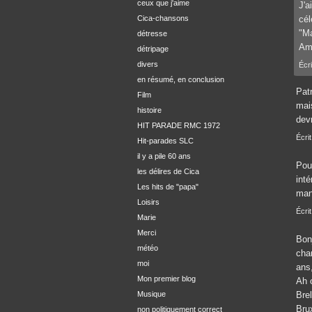
ceux que j'aime
J'a
Cica-chansons
cél
"Ma
détresse
Ami
détripage
divers
Écri
en résumé, en conclusion
Patr
Film
mai
histoire
devr
HIT PARADE RMC 1972
Écrit
Hit-parades SLC
il y a pile 60 ans
Pour
les délires de Cica
inté
Les hits de "papa"
man
Loisirs
Écrit
Marie
Merci
Bonj
météo
cha
moi
ans
Mon premier blog
Ah o
Musique
Brel
Bru
non politiquement correct