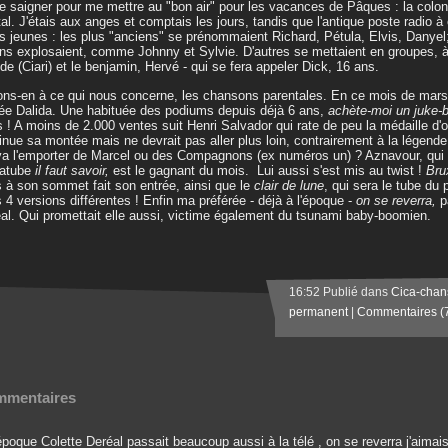
e saigner pour me mettre au "bon air" pour les vacances de Pâques : la colo
al. J'étais aux anges et comptais les jours, tandis que l'antique poste radio à 
ts jeunes : les plus "anciens" se prénommaient Richard, Pétula, Elvis, Danyel
ns explosaient, comme Johnny et Sylvie. D'autres se mettaient en groupes, à 
de (Ciari) et le benjamin, Hervé - qui se fera appeler Dick, 16 ans.
ns-en à ce qui nous concerne, les chansons parentales. En ce mois de mars
ée Dalida. Une habituée des podiums depuis déjà 6 ans,
achète-moi un juke
s ! A moins de 2.000 ventes suit Henri Salvador qui rate de peu la médaille d'o
inue sa montée mais ne devrait pas aller plus loin, contrairement à la légende
va l'emporter de Marcel ou des Compagnons (ex numéros un) ? Aznavour, qui cl
atube
il faut savoir,
est le gagnant du mois. Lui aussi s'est mis au twist !
Bru
s à son sommet
fait son entrée, ainsi que le
clair de lune
, qui sera le tube du 
 4 versions différentes ! Enfin ma préférée - déjà à l'époque -
on se reverra,
pa
al. Qui promettait elle aussi, victime également du tsunami baby-boomien.
16:52 Publié dans
Cica-chan
permanent
|
Commentaires (
mentaires
'époque Colette Deréal passait beaucoup aussi à la télé , on se reverra j'aima