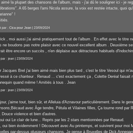
i aimé la plupart des chansons de l'album, mais - j'ai dû le souligner ici - je re
ébrations". A 65 berges l'ami Nicola assure, la voix est restée intacte, quoi qu
rianne" !
tiés.
t par :
Cica pour Jean
| 23/09/2024
ick , moi aussi j'ai aimé pratiquement tout de l'album . En effet avec le titre 
s ne boudons pas notre plaisir avec ce nouvel excellent album . Deuxième se
ait être encore un succès , n'en déplaise aux détracteurs habituels d'Indochin
 par : jean | 23/09/2024
 Jacques Brel j'ai bien aimé mais bien plus tard , c'est le titre Vesoul qui m'av
ressé à ce chanteur . Renaud ... c'est exactement ça , Colette Deréal faisait 
nequin quand même ! Amitiés à tous . Jean
 par : jean | 23/09/2024
our, j'aime tout, bien sûr, et Alleluia d'Aznavour particulièrement. Dans le gen
nsons;Bécaud avec Âge tendre, Pétula et Vilaines filles, Ça tourne rond par R
, Douce violence et bien d'autres.
ui oui Le clair de lune... Repris par les 2 stars mentionnées par Renaud.
, oui bien évidemment ! Découvert avec Au printemps, et suivirent pour moi Mad
xelles par-dessus plusieurs chansons. Je pense à Bruxelles de Dick Annegarn