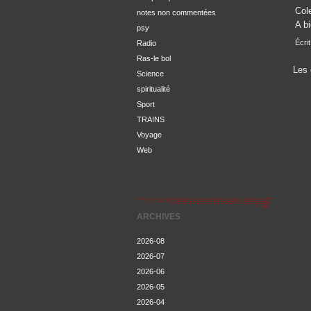
Col
notes non commentées
A bi
psy
Écri
Radio
Ras-le bol
Les 
Science
spiritualité
Sport
TRAINS
Voyage
Web
ARCHIVES
2026-08
2026-07
2026-06
2026-05
2026-04