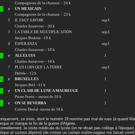
Compagnons de la chanson – 24 k
e
UN MEXICAIN
1
Compagnons de la chanson – 23 k
5
IL FAUT SAVOIR
sup3
Charles Aznavour – 20 k
3
LA TABLE DE MULTIPLICATION
sup3
Jacques Bodoin –19 k
4
ESPERANZA
sup3
Charles Aznavour – 18 k
e
ALLELUIA
1
Charles Aznavour – 16 k
7
PLUS LOIN QUE LA TERRE
sup3
Dalida – 12 k
e
BRUXELLES
1
Jacques Brel –11 k
e
UN CLAIR DE LUNE A MAUBEUGE
1
Pierre Perrin – moins de 10 k
e
ON SE REVERRA
1
Colette Deréal -moins de 10 k
oriquement, ce mois, dont le numéro 19 nomme pas mal de rues (à quand Wat
orique et marque la fin de la guerre d'Algérie.
onnellement, la visite médicale du lycée (on ne disait pas collège à l'époque
itique et surtout déprimé (de croiser un certain maître-nageur me faisait vomi