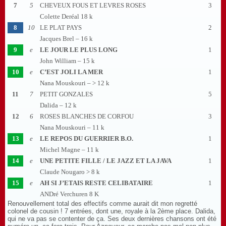
7
5
CHEVEUX FOUS ET LEVRES ROSES
3
Colette Deréal 18 k
8
10
LE PLAT PAYS
2
Jacques Brel – 16 k
9
e
LE JOUR LE PLUS LONG
1
John William – 15 k
10
e
C’EST JOLI LA MER
1
Nana Mouskouri – > 12 k
11
7
PETIT GONZALES
5
Dalida – 12 k
12
6
ROSES BLANCHES DE CORFOU
3
Nana Mouskouri – 11 k
13
e
LE REPOS DU GUERRIER B.O.
1
Michel Magne – 11 k
14
e
UNE PETITE FILLE / LE JAZZ ET LA JAVA
1
Claude Nougaro > 8 k
15
e
AH SI J’ETAIS RESTE CELIBATAIRE
1
ANDré Verchuren 8 K
Renouvellement total des effectifs comme aurait dit mon regretté
colonel de cousin ! 7 entrées, dont une, royale à la 2ème place. Dalida,
qui ne va pas se contenter de ça. Ses deux dernières chansons ont été