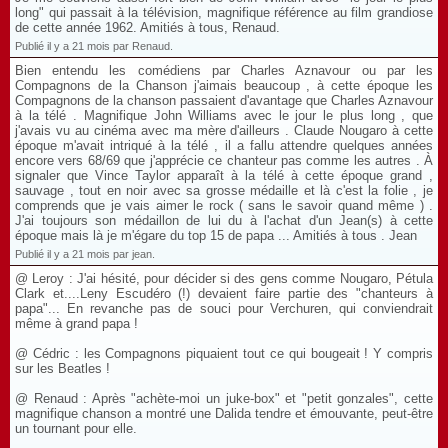
long" qui passait à la télévision, magnifique référence au film grandiose
de cette année 1962. Amitiés à tous, Renaud.
Publié il y a 21 mois par Renaud.
Bien entendu les comédiens par Charles Aznavour ou par les
Compagnons de la Chanson j'aimais beaucoup , à cette époque les
Compagnons de la chanson passaient d'avantage que Charles Aznavour
à la télé . Magnifique John Williams avec le jour le plus long , que
j'avais vu au cinéma avec ma mère d'ailleurs . Claude Nougaro à cette
époque m'avait intriqué à la télé , il a fallu attendre quelques années
encore vers 68/69 que j'apprécie ce chanteur pas comme les autres . À
signaler que Vince Taylor apparaît à la télé à cette époque grand ,
sauvage , tout en noir avec sa grosse médaille et là c'est la folie , je
comprends que je vais aimer le rock ( sans le savoir quand même ) .
J'ai toujours son médaillon de lui du à l'achat d'un Jean(s) à cette
époque mais là je m'égare du top 15 de papa ... Amitiés à tous . Jean
Publié il y a 21 mois par jean.
@ Leroy : J'ai hésité, pour décider si des gens comme Nougaro, Pétula
Clark et....Leny Escudéro (!) devaient faire partie des "chanteurs à
papa"... En revanche pas de souci pour Verchuren, qui conviendrait
même à grand papa !
@ Cédric : les Compagnons piquaient tout ce qui bougeait ! Y compris
sur les Beatles !
@ Renaud : Après "achète-moi un juke-box" et "petit gonzales", cette
magnifique chanson a montré une Dalida tendre et émouvante, peut-être
un tournant pour elle.