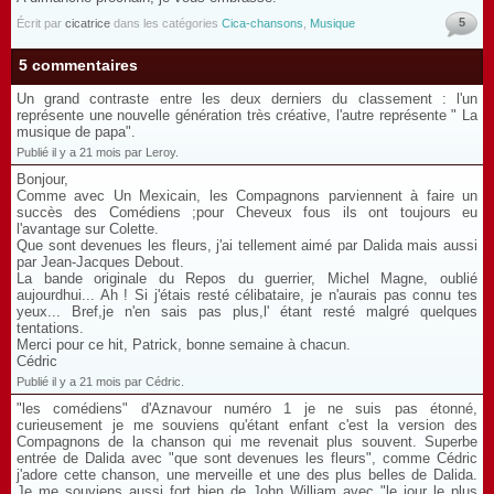
5
Écrit par
cicatrice
dans les catégories
Cica-chansons
,
Musique
5 commentaires
Un grand contraste entre les deux derniers du classement : l'un
représente une nouvelle génération très créative, l'autre représente " La
musique de papa".
Publié il y a 21 mois par Leroy.
Bonjour,
Comme avec Un Mexicain, les Compagnons parviennent à faire un
succès des Comédiens ;pour Cheveux fous ils ont toujours eu
l'avantage sur Colette.
Que sont devenues les fleurs, j'ai tellement aimé par Dalida mais aussi
par Jean-Jacques Debout.
La bande originale du Repos du guerrier, Michel Magne, oublié
aujourdhui... Ah ! Si j'étais resté célibataire, je n'aurais pas connu tes
yeux... Bref,je n'en sais pas plus,l' étant resté malgré quelques
tentations.
Merci pour ce hit, Patrick, bonne semaine à chacun.
Cédric
Publié il y a 21 mois par Cédric.
"les comédiens" d'Aznavour numéro 1 je ne suis pas étonné,
curieusement je me souviens qu'étant enfant c'est la version des
Compagnons de la chanson qui me revenait plus souvent. Superbe
entrée de Dalida avec "que sont devenues les fleurs", comme Cédric
j'adore cette chanson, une merveille et une des plus belles de Dalida.
Je me souviens aussi fort bien de John William avec "le jour le plus