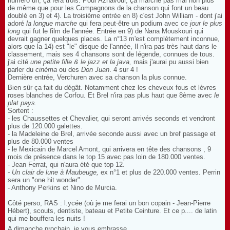
numéro un, ça fera trois. Pour Aznavour, ça marche pas mal non plus
de même que pour les Compagnons de la chanson qui font un beau
doublé en 3) et 4). La troisième entrée en 8) c'est John William - dont j'ai
adoré
la longue marche
qui fera peut-être un podium avec ce
jour le plus
long
qui fut le film de l'année. Entrée en 9) de Nana Mouskouri qui
devrait gagner quelques places. La n°13 m'est complètement inconnue,
alors que la 14) est "le" disque de l'année, Il n'ira pas très haut dans le
classement, mais ses 4 chansons sont de légende, connues de tous.
j'ai cité
une petite fille & le jazz et la java,
mais j'aurai pu aussi bien
parler du
cinéma
ou des
Don Juan
. 4 sur 4 !
Dernière entrée, Verchuren avec sa chanson la plus connue.
Bien sûr ça fait du dégât. Notamment chez les cheveux fous et lèvres
roses blanches de Corfou. Et Brel n'ira pas plus haut que 8ème avec
le
plat pays.
Sortent :
- les Chaussettes et Chevalier, qui seront arrivés seconds et vendront
plus de 120.000 galettes.
- la Madeleine de Brel, arrivée seconde aussi avec un bref passage et
plus de 80.000 ventes
- le Mexicain de Marcel Amont, qui arrivera en tête des chansons , 9
mois de présence dans le top 15 avec pas loin de 180.000 ventes.
- Jean Ferrat, qui n'aura été que top 12.
- Un clair de lune à Maubeuge,
ex n°1 et plus de 220.000 ventes. Perrin
sera un "one hit wonder".
- Anthony Perkins et Nino de Murcia.
Côté perso, RAS : l.ycée (où je me ferai un bon copain - Jean-Pierre
Hébert), scouts, dentiste, bateau et Petite Ceinture. Et ce p.... de latin
qui me bouff
era les nuits !
A dimanche prochain, je vous embrasse.