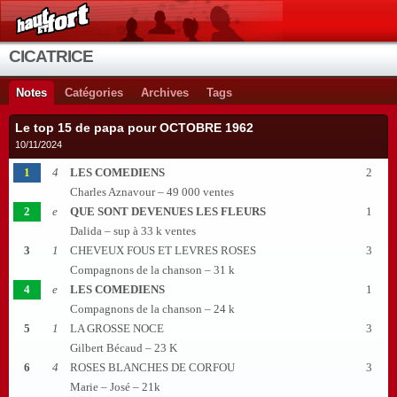
CICATRICE
Notes
Catégories
Archives
Tags
Le top 15 de papa pour OCTOBRE 1962
10/11/2024
1
4
LES COMEDIENS
2
Charles Aznavour – 49 000 ventes
2
e
QUE SONT DEVENUES LES FLEURS
1
Dalida – sup à 33 k ventes
3
1
CHEVEUX FOUS ET LEVRES ROSES
3
Compagnons de la chanson – 31 k
4
e
LES COMEDIENS
1
Compagnons de la chanson – 24 k
5
1
LA GROSSE NOCE
3
Gilbert Bécaud – 23 K
6
4
ROSES BLANCHES DE CORFOU
3
Marie – José – 21k