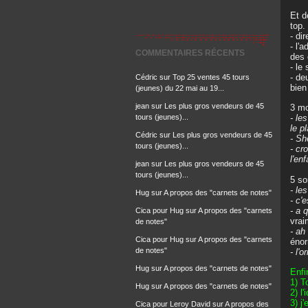
Et d
top.
- di
- l'
COMMENTAIRES RÉCENTS
des 
- le
- de
Cédric
sur
Top 25 ventes 45 tours
bien
(jeunes) du 22 mai au 19...
jean
sur
Les plus gros vendeurs de 45
3 mo
tours (jeunes)...
- le
le p
Cédric
sur
Les plus gros vendeurs de 45
- Sh
tours (jeunes)...
- cr
l'en
jean
sur
Les plus gros vendeurs de 45
tours (jeunes)...
5 so
- le
Hug
sur
A propos des "carnets de notes"
- c'e
- a 
Cica pour Hug
sur
A propos des "carnets
vrai
de notes"
- ah 
Cica pour Hug
sur
A propos des "carnets
énor
de notes"
- l'o
Hug
sur
A propos des "carnets de notes"
Enfi
1) T
Hug
sur
A propos des "carnets de notes"
2) l
3) j'
Cica pour Leroy David
sur
A propos des