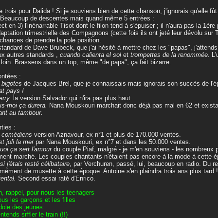
e trois pour Dalida ! Si je souviens bien de cette chanson, j'ignorais qu'elle f
 Beaucoup de descentes mais quand même 5 entrées :
rect en 3) l'inénarrable Tisot dont le filon tend à s'épuiser ; il n'aura pas la 1ère 
adaptation trimestrielle des Compagnons (cette fois ils ont jeté leur dévolu sur 
chances de prendre la pole position.
 standard de Dave Brubeck, que j'ai hésité à mettre chez les "papas", j'attends
ux autres standards ,
cuando calienta el sol
et
trompettes de la renommée.
L'
 loin. Brassens dans un top, même "de papa", ça fait bizarre.
ntées :
s bigotes
de Jacques Brel, que je connaissais mais ignorais son succès de l'
lat pays !
erry,
la version Salvador qui n'ira pas plus haut.
ois-moi ça durera.
Nana Mouskouri marchait donc déjà pas mal en 62 et existai
fant au tambour.
rties :
s comédiens
version Aznavour, ex n°1 et plus de 170.000 ventes.
st joli la mer
par Nana Mouskouri, ex n°7 et dans les 50.000 ventes.
quoi ça sert l'amour
du couple Piaf, malgré - je m'en souviens - les nombreux 
ment marché. Les couples chantants n'étaient pas encore à la mode à cette é
si j'étais resté célibataire
, par Verchuren, passé, lui, beaucoup en radio. Du re
mément de musette à cette époque. Antoine s'en plaindra trois ans plus tard !
riental.
Second essai raté d'Enrico.
n, rappel, pour nous les teenagers
ous les garçons et les filles
'idole des jeunes
entends siffler le train (!!)