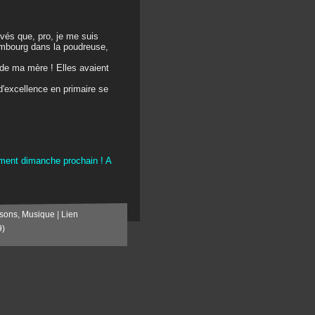
evés que, pro, je me suis
embourg dans la poudreuse,
m de ma mère ! Elles avaient
 d'excellence en primaire se
ment dimanche prochain ! A
sons
,
Musique
|
Lien
9)