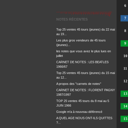
6
7
NOTES RÉCENTES
Top 25 ventes 45 tours (jeunes) du 22 mai
8
au 19...
Les plus gros vendeurs de 45 tours
9
(jeunes)...
les notes que vous avez le plus lues en
10
juillet
CARNET DE NOTES : LES BEATLES
1966/67
11
Top 25 ventes 45 tours (jeunes) du 15 mai
au 12...
12
A propos des "carnets de notes"
CARNET DE NOTES : FLORENT PAGNY
13
1987/1997
TOP 25 ventes 45 tours du 8 mai au 5
JUIN 1966
14
Google m'a à nouveau déférencé
A QUEL AGE NOUS ONT-ILS QUITTES
15
?...