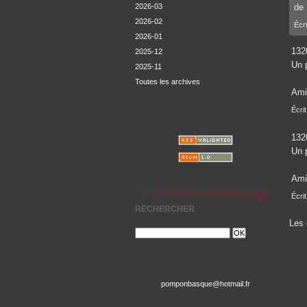
2026-03
de 
2026-02
Écri
2026-01
132
2025-12
Un 
2025-11
Toutes les archives
Ami
Écri
132
Un 
Ami
Écri
RECHERCHER
Les 
pomponbasque@hotmail.fr