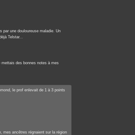
ns par une douloureuse maladie. Un
éjà Telstar...
i,je mettais des bonnes notes à mes
mond, le prof enlevait de 1 à 3 points
ue, mes ancêtres régnaient sur la région