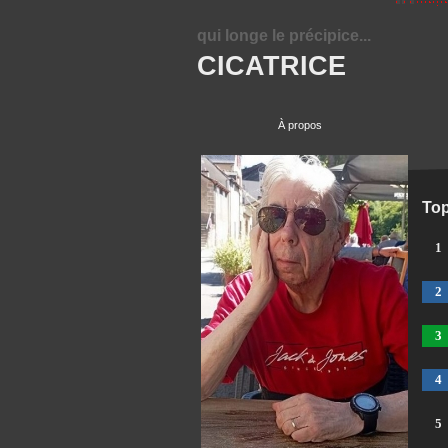
qui longe le précipice...
CICATRICE
À propos
Top
1
2
3
4
5