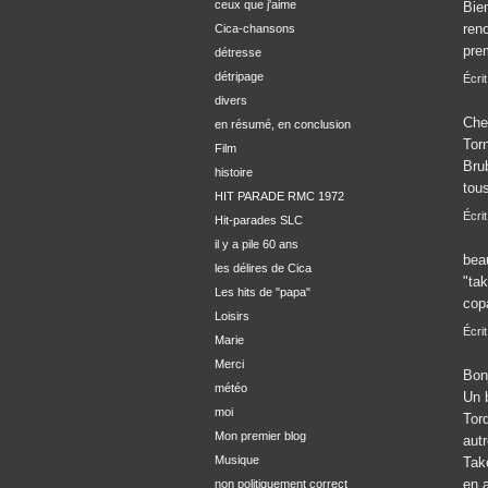
ceux que j'aime
Bien
ren
Cica-chansons
pre
détresse
détripage
Écri
divers
Che
en résumé, en conclusion
Tor
Film
Brub
histoire
tou
HIT PARADE RMC 1972
Écrit
Hit-parades SLC
il y a pile 60 ans
bea
les délires de Cica
"tak
Les hits de "papa"
cop
Loisirs
Écri
Marie
Merci
Bon
météo
Un 
moi
Tor
Mon premier blog
aut
Musique
Take
en a
non politiquement correct