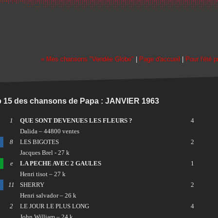
« Mes chansons "Vendée Globe"
|
Page d'accueil
|
Pour l'été p
 15 des chansons de Papa : JANVIER 1963
1
QUE SONT DEVENUES LES FLEURS ?
4
Dalida – 44800 ventes
8
LES BIGOTES
2
Jacques Brel - 27 k
e
LA PECHE AVEC 2 GAULES
1
Henri tisot – 27 k
11
SHERRY
2
Henri salvador – 26 k
2
LE JOUR LE PLUS LONG
4
John William – 24 k