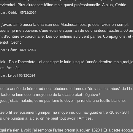
eviendrai. Plus d'urgence féline mais quasi professionnelle. A plus, Cédric
t par : Cédric | 05/12/2024
, j'avais aimé aussi la chanson des Machucambos, je dois l'avoir en compil.
ssens, je me souviens d'une voisine super fan de ce chanteur, fauché à 60 a
nt d'écriture extraordinaire. Les comédiens survivent par les Compagnons, et d
entôt, Cédric
t par : Cédric | 06/12/2024
ick : Pour l'anecdote, j'ai enseigné le latin jusqu'à l'année dernière mais,mo
ves. Amitiés.
t par : Leroy | 06/12/2024
cette année de 5ème, où nous étudions le fameux "de viris illustribus" de Lho
 faute. si bien que la moyenne de la classe était négative !
jour, j'étais malade, et ne pus faire le devoir, je rendis une feuille blanche.
zéro fit sérieusement grimper ma moyenne, qui naviguait entre -10 et - 20 !
s une punition à la clé, on ne peut tout avoir ! Amitiés.
(qui n'a rien à voir) j'ai remonté l'arbre breton jusqu'en 1320 ! Et à cette époq