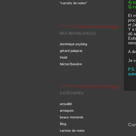
4) t
"carnets de notes"
5) c
Et m
proc
et j'
Y a 
MES INOUBLIABLES
dû a
Enfi
retr
dominique psyblog
gérard palaprat
A di
Heidi
Je 
Michel Boixière
P.S.
suiv
CATÉGORIES
actualité
arnaques
beaux moments
Blog
Com
carnets de notes