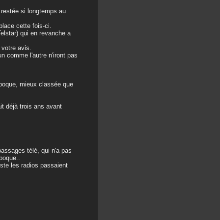
ût restée si longtemps au
place cette fois-ci.
Telstar) qui en revanche a
 votre avis.
un comme l'autre n'iront pas
époque, mieux classée que
t déjà trois ans avant
passages télé, qui n'a pas
poque..
ste les radios passaient