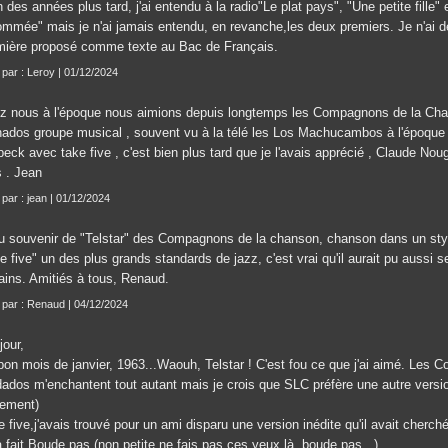
 des années plus tard, j'ai entendu à la radio"Le plat pays", "Une petite fille
ommée" mais je n'ai jamais entendu, en revanche,les deux premiers. Je n'ai d
mière proposé comme texte au Bac de Français.
t par : Leroy | 01/12/2024
z nous à l'époque nous aimions depuis longtemps les Compagnons de la Chans
nados groupe musical , souvent vu à la télé les Los Machucambos à l'époque .
eck avec take five , c'est bien plus tard que je l'avais apprécié , Claude Nouga
s . Jean
 par : jean | 01/12/2024
u souvenir de "Telstar" des Compagnons de la chanson, chanson dans un style 
e five" un des plus grands standards de jazz, c'est vrai qu'il aurait pu aussi s
ains. Amitiés à tous, Renaud.
t par : Renaud | 04/12/2024
jour,
bon mois de janvier, 1963...Waouh, Telstar ! C'est fou ce que j'ai aimé. Les C
dados m'enchantent tout autant mais je crois que SLC préfère une autre version
rement)
 five,j'avais trouvé pour un ami disparu une version inédite qu'il avait cherch
 fait Boude pas (non petite ne fais pas ces yeux là, boude pas...)