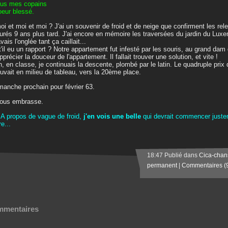
ous mes copains
oeur blessé.
oi et moi et moi ? J'ai un souvenir de froid et de neige que confirment les rel
urés 9 ans plus tard. J'ai encore en mémoire les traversées du jardin du Lux
avais l'onglée tant ça caillait...
t'il eu un rapport ? Notre appartement fut infesté par les souris, au grand da
pprécier la douceur de l'appartement. Il fallait trouver une solution, et vite !
n, en classe, je continuais la descente, plombé par le latin. Le quadruple prix
ouvait en milieu de tableau, vers la 20ème place.
manche prochain pour février 63.
vous embrasse.
 A propos de vague de froid,
j'en vois une belle
qui devrait commencer juste
re...
18:47 Publié dans
Cica-chan
permanent
|
Commentaires (
mentaires