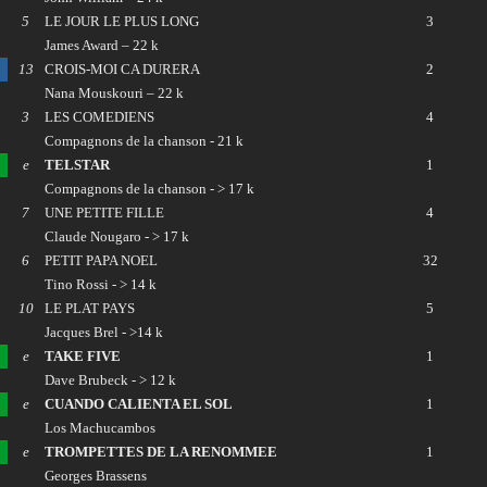
5
LE JOUR LE PLUS LONG
3
James Award – 22 k
13
CROIS-MOI CA DURERA
2
Nana Mouskouri – 22 k
3
LES COMEDIENS
4
Compagnons de la chanson - 21 k
e
TELSTAR
1
Compagnons de la chanson - > 17 k
7
UNE PETITE FILLE
4
Claude Nougaro - > 17 k
6
PETIT PAPA NOEL
32
Tino Rossi - > 14 k
10
LE PLAT PAYS
5
Jacques Brel - >14 k
e
TAKE FIVE
1
Dave Brubeck - > 12 k
e
CUANDO CALIENTA EL SOL
1
Los Machucambos
e
TROMPETTES DE LA RENOMMEE
1
Georges Brassens