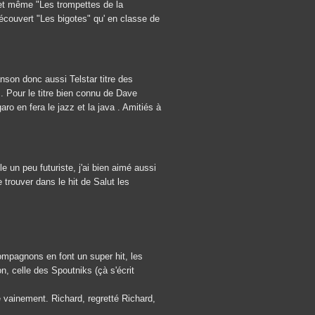
" et même "Les trompettes de la
écouvert "Les bigotes" qu' en classe de
on donc aussi Telstar titre des
 Pour le titre bien connu de Dave
ro en fera le jazz et la java . Amitiés à
un peu futuriste, j'ai bien aimé aussi
e trouver dans le hit de Salut les
ompagnons en font un super hit, les
, celle des Spoutniks (çà s'écrit
é vainement. Richard, regretté Richard,