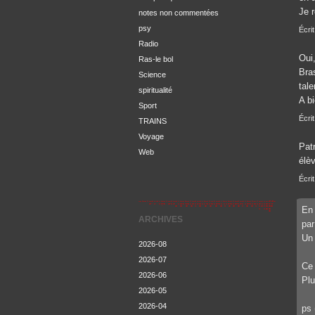
Je r
notes non commentées
psy
Écri
Radio
Oui
Ras-le bol
Bra
Science
tale
spiritualité
A bi
Sport
Écri
TRAINS
Voyage
Patr
Web
élè
Écri
En 
ARCHIVES
par
Un 
2026-08
2026-07
Ce 
2026-06
Plu
2026-05
2026-04
ps 