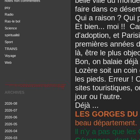
belle ville du monde e
notes non commentées
faire dans ce déser
psy
Radio
Qui a raison ? Qui 
Ras-le bol
Et bien... moi !! Car
Science
d'adoption, et Paris
spiritualité
premières années de
Sport
TRAINS
là, être le plus obje
Voyage
Bon, on balaie déjà 
Web
Lozère soit un coin
les pieds. Erreur ! 
sites touristiques
ARCHIVES
jour ou l'autre.
Déjà ...
2026-08
2026-07
LES GORGES DU
2026-06
beau département.
2026-05
ll n'y a pas que les
2026-04
2026-03