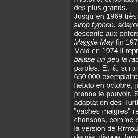
des plus grands.
Jusqu"en 1969 très
sirop typhon
, adapt
descente aux enfer
Maggie May
fin 197
Maid en 1974 il repr
baisse un peu la ra
paroles. Et là, surp
650.000 exemplaire
hebdo en octobre, j
prenne le pouvoir.
adaptation des Turtl
"vaches maigres" r
chansons, comme
la version de Rrrroul
dernier disque,
barr