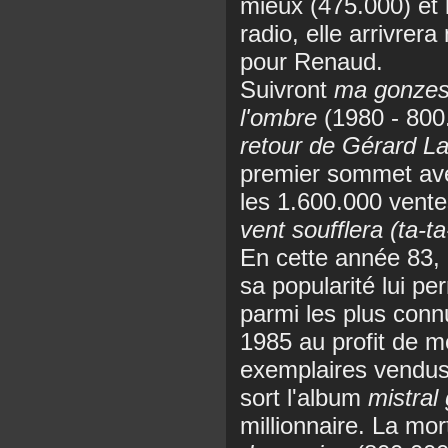
mieux (475.000) et 
radio, elle arrivrer
pour Renaud.
Suivront
ma gonze
l'ombre
(1980 - 800
retour de Gérard L
premier sommet a
les 1.600.000 vent
vent soufflera (ta-t
En cette année 83, 
sa popularité lui pe
parmi les plus conn
1985 au profit de m
exemplaires vendus
sort l'album
mistral
millionnaire. La mo