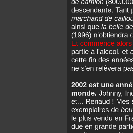
de camion
(800.000
descendante. Tant p
marchand de caillo
ainsi que
la belle d
(1996) n'obtiendra 
Et commence alors 
partie à l'alcool, e
cette fin des année
ne s'en relèvera pa
2002 est une année
monde.
Johnny, In
et... Renaud ! Mes 
exemplaires de
bou
le plus vendu en Fr
due en grande partie