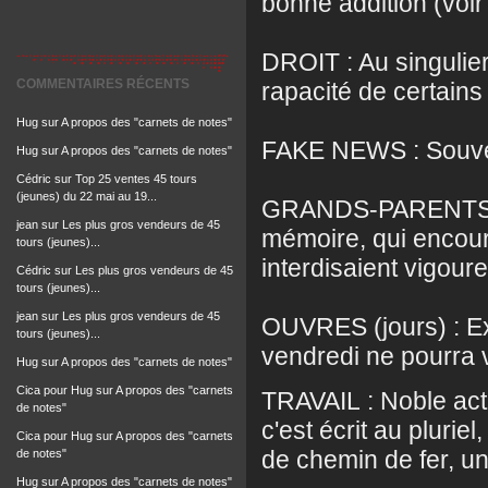
bonne addition (voir 
DROIT : Au singulier
COMMENTAIRES RÉCENTS
rapacité de certains 
Hug
sur
A propos des "carnets de notes"
FAKE NEWS : Souvent 
Hug
sur
A propos des "carnets de notes"
Cédric
sur
Top 25 ventes 45 tours
(jeunes) du 22 mai au 19...
GRANDS-PARENTS : G
jean
sur
Les plus gros vendeurs de 45
mémoire, qui encoura
tours (jeunes)...
interdisaient vigour
Cédric
sur
Les plus gros vendeurs de 45
tours (jeunes)...
jean
sur
Les plus gros vendeurs de 45
OUVRES (jours) : Exp
tours (jeunes)...
vendredi ne pourra v
Hug
sur
A propos des "carnets de notes"
Cica pour Hug
sur
A propos des "carnets
TRAVAIL : Noble acti
de notes"
c'est écrit au plurie
Cica pour Hug
sur
A propos des "carnets
de chemin de fer, 
de notes"
Hug
sur
A propos des "carnets de notes"