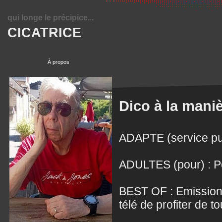
qui longe le précipice...
CICATRICE
À propos
Dico à la mani
ADAPTE (service pub
ADULTES (pour) : P
BEST OF : Emission 
télé de profiter de t