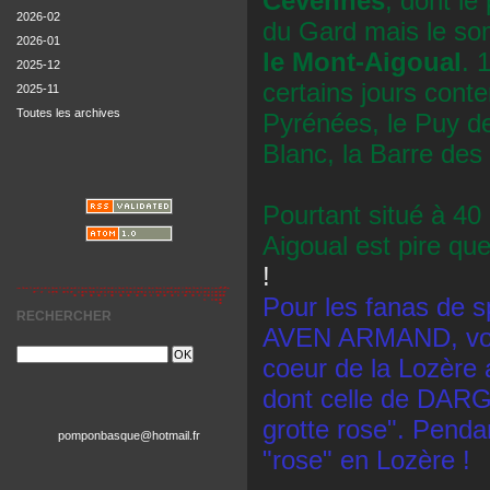
Cévennes
, dont le
2026-02
du Gard mais le so
2026-01
le Mont-Aigoual
. 
2025-12
certains jours conte
2025-11
Toutes les archives
Pyrénées, le Puy de
Blanc, la Barre des 
Pourtant situé à 40
Aigoual est pire que
!
Pour les fanas de s
RECHERCHER
AVEN ARMAND, vous
coeur de la Lozère 
dont celle de DARG
grotte rose". Penda
pomponbasque@hotmail.fr
"rose" en Lozère !