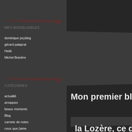
MES INOUBLIABLES
dominique psyblog
gérard palaprat
Heidi
Michel Boixière
CATÉGORIES
Mon premier blo
actualité
arnaques
beaux moments
Blog
carnets de notes
la Lozère, ce
ceux que j'aime