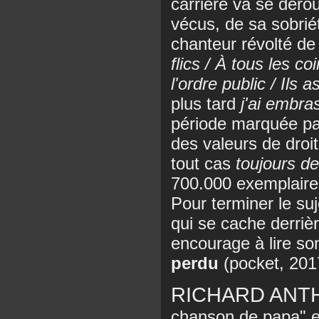
carrière va se déro
vécus, de sa sobriét
chanteur révolté d
flics / À tous les co
l'ordre public / Ils
plus tard
j'ai embras
période marquée par
des valeurs de droit
tout cas
toujours d
700.000 exemplaire
Pour terminer le su
qui se cache derrièr
encourage à lire so
perdu
(pocket, 201
RICHARD ANT
chanson de papa" e