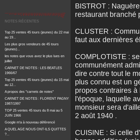
BISTROT : Naguère 
restaurant branché 
NOTES RÉCENTES
CLUSTER : Commune 
Top 25 ventes 45 tours (jeunes) du 22 mai
au 19...
faut aux dernières é
Les plus gros vendeurs de 45 tours
(jeunes)...
COMPLOTISTE : se di
les notes que vous avez le plus lues en
juillet
communément admis. 
CARNET DE NOTES : LES BEATLES
dire contre tout le m
1966/67
Top 25 ventes 45 tours (jeunes) du 15 mai
plus connu est un gé
au 12...
propos contraires à 
A propos des "carnets de notes"
l'époque, laquelle a
CARNET DE NOTES : FLORENT PAGNY
1987/1997
monsieur sera d'ail
TOP 25 ventes 45 tours du 8 mai au 5
2 août 1940 .
JUIN 1966
Google m'a à nouveau déférencé
A QUEL AGE NOUS ONT-ILS QUITTES
CUISINE : Si celle d'
?...