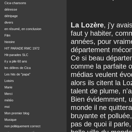
Cica-chansons
détresse
détripage
divers
La Lozère
, j'y ava
en résumé, en conclusion
faut y habiter, comm
Film
années, pour vraim
histoire
département mécon
HIT PARADE RMC 1972
Hit-parades SLC
Ce si beau départe
il y a pile 60 ans
comme la parfaite o
les délires de Cica
médias veulent évoqu
Les hits de "papa"
alors ils citent la 
Loisirs
Marie
talent de plume, n'
Merci
Bien évidemment, un
météo
monde il ne quittera
moi
Mon premier blog
bruyante et polluée, 
Musique
pas de quoi il parle
non politiquement correct