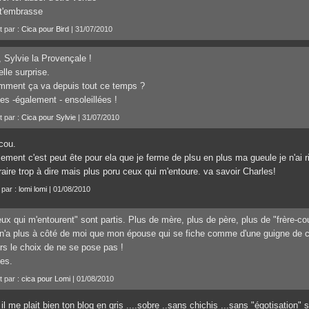
t'embrasse
t par :
Cica pour Bird
| 31/07/2010
 Sylvie la Provençale !
lle surprise.
mment ça va depuis tout ce temps ?
es -également - ensoleillées !
t par :
Cica pour Sylvie
| 31/07/2010
cou.
lement c'est peut ête pour ela que je ferme de plsu en plus ma gueule je n'ai r
aire trop à dire mais plus poru ceux qui m'entoure. va savoir Charles!
 par :
lomi lomi
| 01/08/2010
ux qui m'entourent" sont partis. Plus de mère, plus de père, plus de "frère-cous
n'a plus à côté de moi que mon épouse qui se fiche comme d'une guigne de c
rs le choix de ne se pose pas !
es.
t par :
cica pour Lomi
| 01/08/2010
il me plait bien ton blog en gris ....sobre ..sans chichis ...sans "égotisation