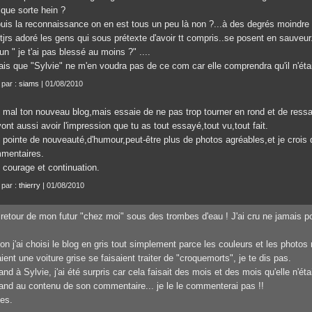
lque sorte hein ?
puis la reconnaissance on en est tous un peu là non ?...à des degrés moindre 
 tjrs adoré les gens qui sous prétexte d'avoir tt compris..se posent en sauveur.
un " je t'ai pas blessé au moins ?" ....
ais que "Sylvie" ne m'en voudra pas de ce com car elle comprendra qu'il n'était 
 par :
siams
| 01/08/2010
 mal ton nouveau blog,mais essaie de ne pas trop tourner en rond et de ressa
vont aussi avoir l'impression que tu as tout essayé,tout vu,tout fait.
pointe de nouveauté,d'humour,peut-être plus de photos agréables,et je crois qu
mentaires.
 courage et continuation.
 par :
thierry
| 01/08/2010
retour de mon futur "chez moi" sous des trombes d'eau ! J'ai cru ne jamais pou
on j'ai choisi le blog en gris tout simplement parce les couleurs et les photos
ient une voiture grise se faisaient traiter de "croquemorts", je te dis pas.
nd à Sylvie, j'ai été surpris car cela faisait des mois et des mois qu'elle n'é
nd au contenu de son commentaire... je le le commenterai pas !!
es.