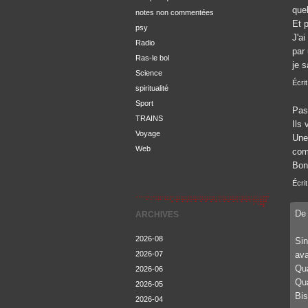
que
notes non commentées
Et 
psy
J'ai
Radio
par 
Ras-le bol
je s
Science
Écrit
spiritualité
Sport
Pas
TRAINS
Ils 
Voyage
Une 
Web
com
Bon
Écrit
De 
ARCHIVES
2026-08
Sin
2026-07
ava
Qua
2026-06
Qua
2026-05
Bis
2026-04