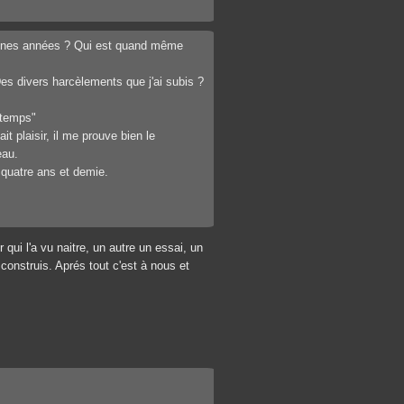
jeunes années ? Qui est quand même
Des divers harcèlements que j'ai subis ?
n temps"
t plaisir, il me prouve bien le
eau.
 quatre ans et demie.
r qui l'a vu naitre, un autre un essai, un
 construis. Aprés tout c'est à nous et