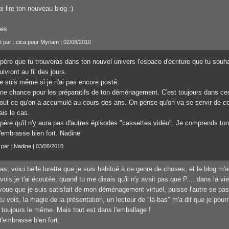
rai lire ton nouveau blog :)
ses
t par :
cica pour Myriam
| 02/08/2010
spère que tu trouveras dans ton nouvel univers l'espace d'écriture que tu souh
uivront au fil des jours.
te suis même si je n'ai pas encore posté.
ne chance pour les préparatifs de ton déménagement. C'est toujours dans ce
tout ce qu'on a accumulé au cours des ans. On pense qu'on va se servir de ce
ais le cas.
spère qu'il n'y aura pas d'autres épisodes "cassettes vidéo". Je comprends ton
t'embrasse bien fort. Nadine
 par :
Nadine
| 03/08/2010
as, voici belle lurette que je suis habitué à ce genre de choses, et le blog m'
vois je t'ai écoutée, quand tu me disais qu'il n'y avait pas que P.... dans la vie
voue que je suis satisfait de mon déménagement virtuel, puisse l'autre se pas
tu vois, la magie de la présentation, un lecteur de "là-bas" m'a dit que je pourr
 toujours le même. Mais tout est dans l'emballage !
t'embrasse bien fort.