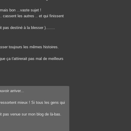
mais bon ...vaste sujet !
. cassent les autres .. et qui finissent
pas destiné à la blesser )........
sser toujours les mêmes histoires.
e ça t'attirerait pas mal de meilleurs
voir arriver...
 ressortent mieux ! Si tous les gens qui
tait pas venue sur mon blog de là-bas.