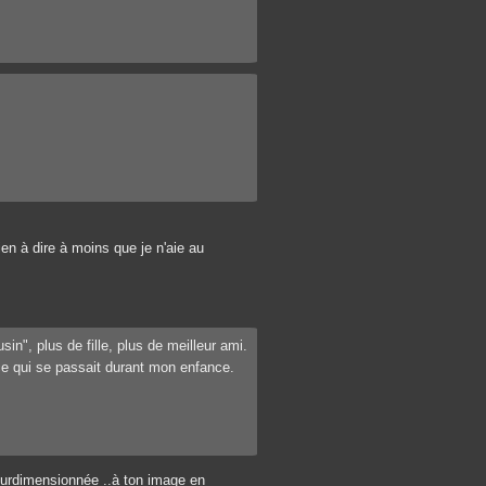
ien à dire à moins que je n'aie au
in", plus de fille, plus de meilleur ami.
e qui se passait durant mon enfance.
" surdimensionnée ..à ton image en