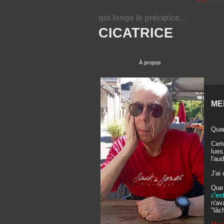
qui longe le précipice...
CICATRICE
À propos
MER
Quan
Cert
lues
l'aud
J'ai
Que 
c'es
n'av
"lâc