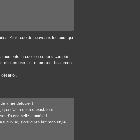
aites. Ainsi que de nouveaux lecteurs qui
s moments-là que l'on se rend compte
s choses une fois et ce n'est finalement
 désarroi.
aide à me défouler !
, que d'autres sites existaient.
ser d'aussi belle manière !
ais publier, alors qu'en fait mon style