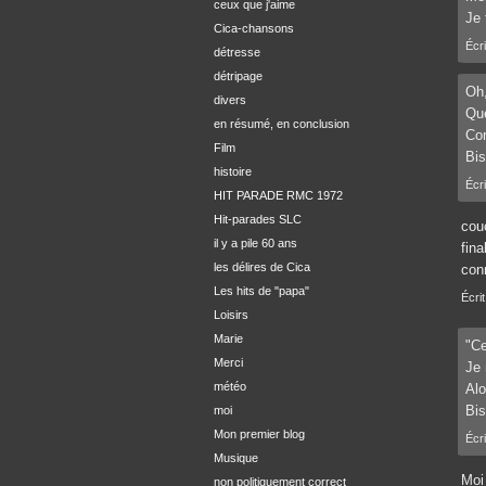
ceux que j'aime
Je 
Cica-chansons
Écri
détresse
détripage
Oh,
divers
Que
en résumé, en conclusion
Co
Film
Bis
histoire
Écri
HIT PARADE RMC 1972
Hit-parades SLC
cou
il y a pile 60 ans
fina
les délires de Cica
conr
Les hits de "papa"
Écrit
Loisirs
Marie
"Ce
Merci
Je 
météo
Alo
Bis
moi
Mon premier blog
Écri
Musique
Moi 
non politiquement correct