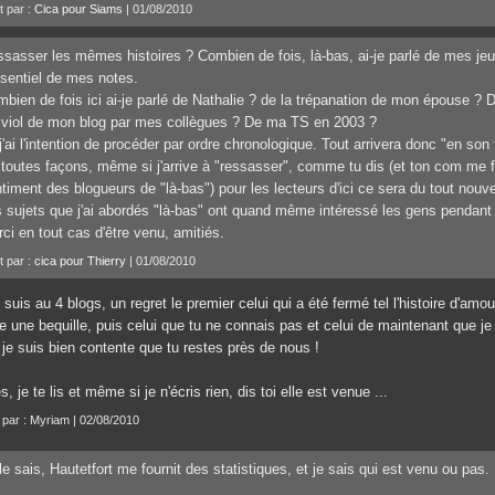
t par :
Cica pour Siams
| 01/08/2010
sasser les mêmes histoires ? Combien de fois, là-bas, ai-je parlé de mes 
ssentiel de mes notes.
bien de fois ici ai-je parlé de Nathalie ? de la trépanation de mon épouse ? 
viol de mon blog par mes collègues ? De ma TS en 2003 ?
 j'ai l'intention de procéder par ordre chronologique. Tout arrivera donc "en so
toutes façons, même si j'arrive à "ressasser", comme tu dis (et ton com me fai
timent des blogueurs de "là-bas") pour les lecteurs d'ici ce sera du tout nouv
 sujets que j'ai abordés "là-bas" ont quand même intéressé les gens pendant
ci en tout cas d'être venu, amitiés.
t par :
cica pour Thierry
| 01/08/2010
 suis au 4 blogs, un regret le premier celui qui a été fermé tel l'histoire d'amou
e une bequille, puis celui que tu ne connais pas et celui de maintenant que je
 je suis bien contente que tu restes près de nous !
s, je te lis et même si je n'écris rien, dis toi elle est venue ...
t par : Myriam | 02/08/2010
le sais, Hautetfort me fournit des statistiques, et je sais qui est venu ou pas.