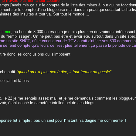
 je n'avais plus rien à leur apporter
..
emps j'avais mis ça sur le compte de la liste des mises à jour qui ne fonction
ement sur le compte d'une blogueuse mal dans sa peau qui squattait ladite list
inutes des insultes à tout va. Sur tout le monde....
ait non
, au bout de 3.000 notes on a je crois plus rien de vraiment intéressant 
e du "remplissage". On ne peut pas être et avoir été, surtout dans un site sp
e un site SNCF, où le conducteur de TGV aurait d'office ses 300 commentaires
ui se rend compte qu'ailleurs ce n'est plus tellement ça passé la période de cur
 tire donc les conclusions qui s'imposent.
che a dit
"quand on n'a plus rien à dire, il faut fermer sa gueule".
ue j'ai fait là-bas.
, le 22 je me sentais assez mal, et je me demandais comment les bloggueurs
voir, étant donné le caractère intellectuel de ces blogs.
éponse fut simple : pas un seul pour l'instant n'a daigné me commenter !