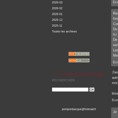
Écri
2026-03
2026-02
Res
2026-01
l'e
2025-12
Com
2025-11
Du 
Toutes les archives
Ici
De 
sen
Les
Mer
Écri
J'en
autr
RECHERCHER
moi
bise
Écri
pomponbasque@hotmail.fr
Je 