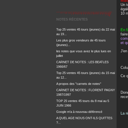
Mais
Un t
égal
10 m
NOTES RÉCENTES
Top 25 ventes 45 tours (jeunes) du 22 mai
En f
fair
au 19...
comm
Les plus gros vendeurs de 45 tours
et q
(jeunes)...
J'en
les notes que vous avez le plus lues en
juillet
CARNET DE NOTES : LES BEATLES
1966/67
Colu
Top 25 ventes 45 tours (jeunes) du 15 mai
Ce q
au 12...
A propos des "carnets de notes"
CARNET DE NOTES : FLORENT PAGNY
Donc
1987/1997
rece
TOP 25 ventes 45 tours du 8 mai au 5
JUIN 1966
Google m'a à nouveau déférencé
La r
A QUEL AGE NOUS ONT-ILS QUITTES
?...