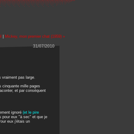
l
|
Mickey, mon premier chat (1959) »
31/07/2010
s vraiment pas large.
s cinquante mille pages
raconter, et par conséquent
sement ignoré
(et le pire
is pour eux "à sec" et que je
our eux j'étais un