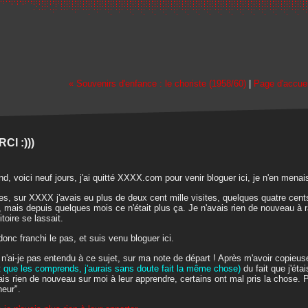
« Souvenirs d'enfance : le choriste (1958/60)
|
Page d'accuei
CI :)))
d, voici neuf jours, j'ai quitté XXXX.com pour venir bloguer ici, je n'en menai
es, sur XXXX j'avais eu plus de deux cent mille visites, quelques quatre cent
, mais depuis quelques mois ce n'était plus ça. Je n'avais rien de nouveau à 
itoire se lassait.
 donc franchi le pas, et suis venu bloguer ici.
n'ai-je pas entendu à ce sujet, sur ma note de départ ! Après m'avoir copieu
t que les comprends, j'aurais sans doute fait la même chose)
du fait que j'éta
ais rien de nouveau sur moi à leur apprendre, certains ont mal pris la chose. P
heur".