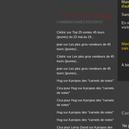
Mais
d'au
Sans
COMMENTAIRES RÉCENTS
En r
visi
Cédric
sur
Top 25 ventes 45 tours
(jeunes) du 22 mai au 19...
Merc
jean
sur
Les plus gros vendeurs de 45
sais
tours (jeunes)...
Cédric
sur
Les plus gros vendeurs de 45
tours (jeunes)...
A bi
jean
sur
Les plus gros vendeurs de 45
tours (jeunes)...
Hug
sur
A propos des "carnets de notes"
Cica pour Hug
sur
A propos des "carnets
de notes"
Cica pour Hug
sur
A propos des "carnets
de notes"
Hug
sur
A propos des "carnets de notes"
Com
Hug
sur
A propos des "carnets de notes"
Ne p
Cica pour Leroy David
sur
A propos des