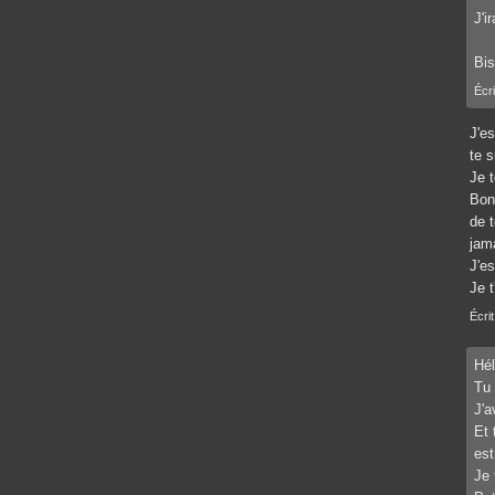
J'i
Bi
Écri
J'e
te s
Je 
Bon
de 
jam
J'e
Je 
Écrit
Hél
Tu 
J'a
Et 
est
Je 