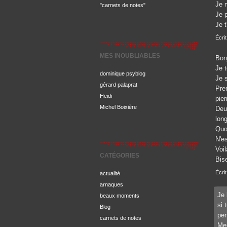
Je 
"carnets de notes"
Je 
Je 
Écrit
MES INOUBLIABLES
Bon
Je t
dominique psyblog
Je s
gérard palaprat
Prem
Heidi
pier
Michel Boixière
Deu
lon
Quoi
N'e
Voil
CATÉGORIES
Bis
Écrit
actualité
arnaques
Je 
beaux moments
si 
Blog
pen
carnets de notes
Mer