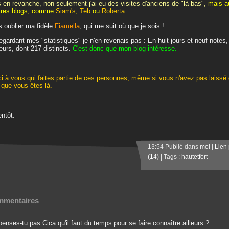
 en revanche, non seulement j'ai eu des visites d'anciens de "là-bas",
mais a
tres blogs, comme
Siam's
,
Teb
ou
Roberta.
 oublier ma fidèle
Fiamella
, qui me suit où que je sois !
egardant mes "statistiques" je n'en revenais pas : En huit jours et neuf note
teurs, dont 217 distincts.
C'est donc que mon blog intéresse.
i à vous qui faites partie de ces personnes, même si vous n'avez pas laissé 
 que vous êtes là.
entôt.
13:54 Publié dans
moi
|
Lien
(14)
| Tags :
hautetfort
mentaires
enses-tu pas Cica qu'il faut du temps pour se faire connaître ailleurs ?