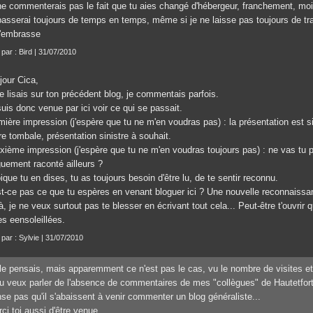
ne commenterais pas le fait que tu aies changé d'hébergeur, franchement, moi,
passerai toujours de temps en temps, même si je ne laisse pas toujours de tr
t'embrasse
 par : Bird | 31/07/2010
jour Cica,
e lisais sur ton précédent blog, je commentais parfois.
uis donc venue par ici voir ce qui se passait.
ière impression (j'espère que tu ne m'en voudras pas) : la présentation est sin
re tombale, présentation sinistre à souhait.
xième impression (j'espère que tu ne m'en voudras toujours pas) : ne vas tu 
guement raconté ailleurs ?
que tu en dises, tu as toujours besoin d'être lu, de te sentir reconnu.
st-ce pas ce que tu espères en venant bloguer ici ? Une nouvelle reconnaiss
à, je ne veux surtout pas te blesser en écrivant tout cela... Peut-être t'ouvrir 
es eensoleillées.
 par : Sylvie | 31/07/2010
le pensais, mais apparemment ce n'est pas le cas, vu le nombre de visites et
tu veux parler de l'absence de commentaires de mes "collègues" de Hautetfort,
se pas qu'il s'abaissent à venir commenter un blog généraliste...
ci toi aussi d'être venue