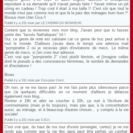
répondant à sa demande qu'il n'avait jamais faite ! Yavait même un joli
string en cadeau ! Trop cool il était à ma taille !! C'est sûr que tout le
monde n'est pas comme moi et que là la paix des ménages hum hum !*
Bisous mon cher Cica !!
Publié il y a 191 mois par LE CHEMIN DU BONHEUR.
Content que tu reviennes vers mon blog. J'avais peur que tu fasses
partie des "lassés Nathaliques" lol !
Oui, ce genre de note est salutaire car ce genre de truc peut arriver à
tout le monde. D'ailleurs j'avais dans le temps une adresse mail
"pompinette 2 où je recevais plein d'invitations de mecs. Le même
genre de mecs, si j'en crois leur adresse.
C'est vrai que "pompinette 2" c'est plutôt féminin, et j'imagine celles
dont le pseudo a des consonances féminines, le nombre de demandes
et d'incitations !
Bises
Publié il y a 191 mois par Cica pour Cricri.
Oh non, je ne me lasse pas! Je me fais juste plus silencieuse parce
que j'ai quelques difficultés en ce moment: d'ailleurs je délaisse
également mon blog...
Rentrer à 19h et aller se coucher à 20h, ça nuit à l'écriture de
commentaires (mais je lis toujours), mais pas que, à la concentration
aussi, au ménage, et à beaucoup d'autres choses... y compris à la vie
sociale!
Publié il y a 191 mois par CriCri.
C'est vrai que, du haut de ma tour d'ivoire (enneigée, certes) je ne me
rends pas compte que la vie des gens peut être parfois un combat.