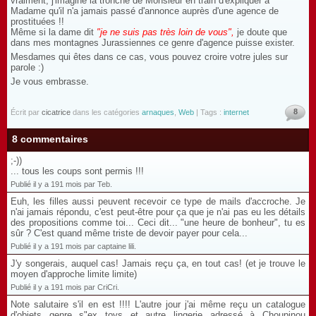
vraiment, j'imagine la tronche de Monsieur en train d'expliquer à
Madame qu'il n'a jamais passé d'annonce auprès d'une agence de
prostituées !!
Même si la dame dit
"je ne suis pas très loin de vous",
je doute que
dans mes montagnes Jurassiennes ce genre d'agence puisse exister.
Mesdames qui êtes dans ce cas, vous pouvez croire votre jules sur
parole :)
Je vous embrasse.
8
Écrit par
cicatrice
dans les catégories
arnaques
,
Web
| Tags :
internet
8 commentaires
;-))
... tous les coups sont permis !!!
Publié il y a 191 mois par Teb.
Euh, les filles aussi peuvent recevoir ce type de mails d'accroche. Je
n'ai jamais répondu, c'est peut-être pour ça que je n'ai pas eu les détails
des propositions comme toi... Ceci dit... "une heure de bonheur", tu es
sûr ? C'est quand même triste de devoir payer pour cela...
Publié il y a 191 mois par captaine lili.
J'y songerais, auquel cas! Jamais reçu ça, en tout cas! (et je trouve le
moyen d'approche limite limite)
Publié il y a 191 mois par CriCri.
Note salutaire s'il en est !!!! L'autre jour j'ai même reçu un catalogue
d'objets genre s"ex toys et autre lingerie adressé à Choupinou