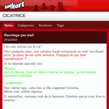
CICATRICE
Notes
Catégories
Archives
Tags
Racolage par mail
25/11/2010
J'en suis encore sur le cul !
Voici quelques jours, une certaine Sarah m'envoyait un mail, me disant
texto
"je viens de lire votre annonce. Pourquoi ne pas faire
connaissance ?"
Je lui réponds aussitôt ceci :
"Bonjour
Je suis désolé, mais en dehors d'achat de disques, je n'ai déposé
d'annonce nulle part.
Cordialement."
Hier, même topo, cette fois la fille s'appelait Christine.
Même mail, même réponse.
Et aujourd'hui, nouveau mail de la fameuse Christine que je vous livre
in
extenso :