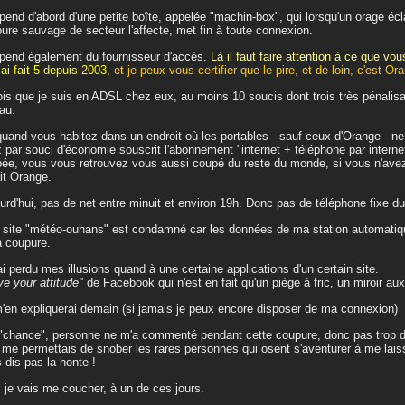
épend d'abord d'une petite boîte, appelée "machin-box", qui lorsqu'un orage éc
ure sauvage de secteur l'affecte, met fin à toute connexion.
épend également du fournisseur d'accès.
Là il faut faire attention à ce que vo
 ai fait 5 depuis 2003,
et je peux vous certifier que le pire, et de loin, c'est Or
is que je suis en ADSL chez eux, au moins 10 soucis dont trois très pénalisan
au.
quand vous habitez dans un endroit où les portables - sauf ceux d'Orange - n
 par souci d'économie souscrit l'abonnement "internet + téléphone par internet"
ée, vous vous retrouvez vous aussi coupé du reste du monde, si vous n'ave
ait Orange.
urd'hui, pas de net entre minuit et environ 19h. Donc pas de téléphone fixe d
site "météo-ouhans" est condamné car les données de ma station automatique
a coupure.
'ai perdu mes illusions quand à une certaine applications d'un certain site.
ove your attitude"
de Facebook qui n'est en fait qu'un piège à fric, un miroir aux
'en expliquerai demain (si jamais je peux encore disposer de ma connexion)
"chance", personne ne m'a commenté pendant cette coupure, donc pas trop d
e me permettais de snober les rares personnes qui osent s'aventurer à me lai
 dis pas la honte !
 je vais me coucher, à un de ces jours.