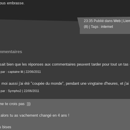
vous embrasse.
23:35 Publié dans
Web
|
Lie
(8)
| Tags :
internet
mentaires
sait bien que les réponses aux commentaires peuvent tarder pour tout un tas d
 par : captaine lili | 22/06/2011
 moi aussi j'ai été "coupée du monde", pendant une vingtaine d'heures, et j'ai
t par : Sympho2 | 22/06/2011
ne te crois pas :)))
alors tu as vachement changé en 4 ans !
s bises