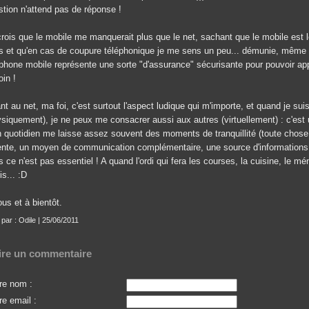
stion n'attend pas de réponse !
rois que le mobile me manquerait plus que le net, sachant que le mobile est le 
s et qu'en cas de coupure téléphonique je me sens un peu... démunie, même s
éphone mobile représente une sorte "d'assurance" sécurisante pour pouvoir ap
in !
t au net, ma foi, c'est surtout l'aspect ludique qui m'importe, et quand je s
ysiquement), je ne peux me consacrer aussi aux autres (virtuellement) : c'est
quotidien me laisse assez souvent des moments de tranquillité (toute chose ét
ente, un moyen de communication complémentaire, une source d'informations cul
 ce n'est pas essentiel ! A quand l'ordi qui fera les courses, la cuisine, le m
is... :D
us et à bientôt.
 par : Odile | 25/06/2011
ire un commentaire
re nom :
re email :