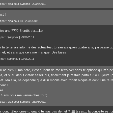
t par :
cica pour Sympho
| 22/06/2011
ct !
t par :
cica pour Lili
| 22/06/2011
re ans ???? Bientôt six....Lol
t par : Sympho2 | 23/06/2011
i tu te tenais informé des actualités, tu saurais qu'en quatre ans, j'ai passé
ernet, et sans que cela me manque. Des bises
t par : Sympho2 | 23/06/2011
tu as bien lu ma note, c'est surtout de me retrouver sans téléphone qui m'a pe
it, et si au début c'était assez dur, finalement je restais parfois 2 ou 3 jours 
net. Mais là, ne dépendre que d'un mobile avec forfait bloqué et dont il ne te 
dent !
es.
4 ans pour ma venue chez toi :)
t par :
cica pour Sympho
| 23/06/2011
i donc téléphones-tu quand tu n'as pas de net ? :))) tssss... la curiosité est un