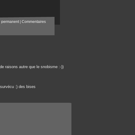
n permanent
|
Commentaires
e raisons autre que le snobisme :-))
 survécu :) des bises