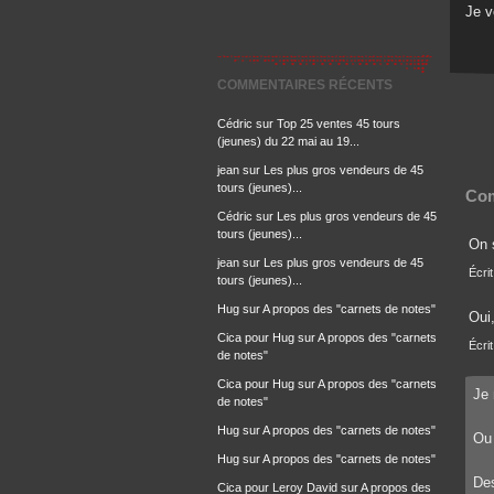
Je 
COMMENTAIRES RÉCENTS
Cédric
sur
Top 25 ventes 45 tours
(jeunes) du 22 mai au 19...
jean
sur
Les plus gros vendeurs de 45
tours (jeunes)...
Com
Cédric
sur
Les plus gros vendeurs de 45
tours (jeunes)...
On 
jean
sur
Les plus gros vendeurs de 45
Écrit
tours (jeunes)...
Hug
sur
A propos des "carnets de notes"
Oui,
Cica pour Hug
sur
A propos des "carnets
Écri
de notes"
Cica pour Hug
sur
A propos des "carnets
Je 
de notes"
Hug
sur
A propos des "carnets de notes"
Ou 
Hug
sur
A propos des "carnets de notes"
De
Cica pour Leroy David
sur
A propos des