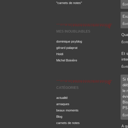
"carnets de notes"
Écri
Exa
Écri
MES INOUBLIABLES
Quat
dominique psyblog
Écri
gérard palaprat
Et s
Heidi
int
Michel Boixière
Écri
Si 
déb
CATÉGORIES
le 
évi
actualité
Bis
arnaques
PS 
beaux moments
Écri
Blog
carnets de notes
A qu