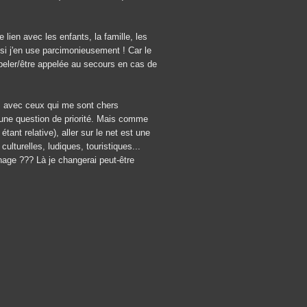
lien avec les enfants, la famille, les
i j'en use parcimonieusement ! Car le
peler/être appelée au secours en cas de
uis avec ceux qui me sont chers
 une question de priorité. Mais comme
ant relative), aller sur le net est une
turelles, ludiques, touristiques...
énage ??? Là je changerai peut-être