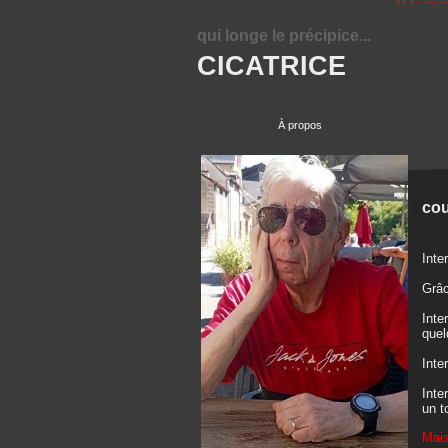
qui longe le précipice...
CICATRICE
À propos
cou
Inte
Grâc
Inte
quel
Inte
Inte
un t
Mais