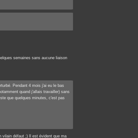
 quelques semaines sans aucune liaison
rturbé. Pendant 4 mois j'ai eu le bas
(notamment quand j'allais travailler) sans
reste que quelques minutes, c'est pas
 vilain défaut ;) Il est évident que ma