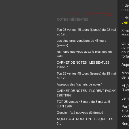
Il d
coup
Il d
NOTES RÉCENTES
J'en
Top 25 ventes 45 tours (jeunes) du 22 mai
3 mo
au 19...
rése
Les plus gros vendeurs de 45 tours
Or, 
(jeunes)...
avez
les notes que vous avez le plus lues en
coup
forf
juillet
CARNET DE NOTES : LES BEATLES
Aujo
1966/67
Mon 
Top 25 ventes 45 tours (jeunes) du 15 mai
de l
au 12...
A propos des "carnets de notes"
Et j
"I l
CARNET DE NOTES : FLORENT PAGNY
1987/1997
Je m
TOP 25 ventes 45 tours du 8 mai au 5
JUIN 1966
Par 
si j
Google m'a à nouveau déférencé
vous
A QUEL AGE NOUS ONT-ILS QUITTES
Bon,
?...