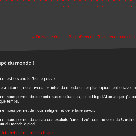
« Troisième âge....
|
Page d'accueil
|
"I love your attitude"
pé du monde !
rnet est devenu le "6ème pouvoir".
e à Internet, nous avons les infos du monde entier plus rapidement qu'avec n
rnet nous permet de compatir aux souffrances, tel le blog d'Alice auquel j'ai c
que temps.
rnet nous permet de nous indigner, et de le faire savoir.
rnet nous permet de suivre des exploits "direct live", comme celui de Caroline
our du monde à pied...
 Internet est en fait très fragile.