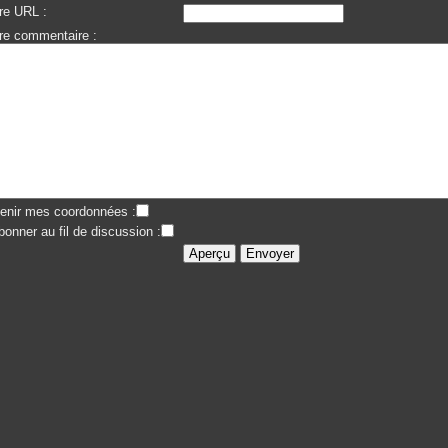
re URL :
re commentaire :
enir mes coordonnées :
bonner au fil de discussion :