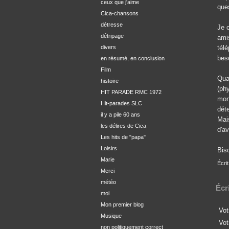
ceux que j'aime
que
Cica-chansons
détresse
Je c
détripage
ami
divers
tél
beso
en résumé, en conclusion
Film
Quan
histoire
(ph
HIT PARADE RMC 1972
mon 
Hit-parades SLC
dét
il y a pile 60 ans
Mais
les délires de Cica
d'av
Les hits de "papa"
Loisirs
Biso
Marie
Écrit
Merci
météo
Écr
moi
Mon premier blog
Vot
Musique
Vot
non politiquement correct