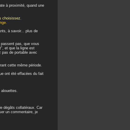
late à proximité, quand une
us choisissez.
ange.
ts, à savoir... plus de
e passent pas, que vous
, et que la ligne est
z pas de portable avec
urant cette même période.
 ont été effacées du fait
 alouettes.
e dégâts collatéraux. Car
sser un commentaire, je