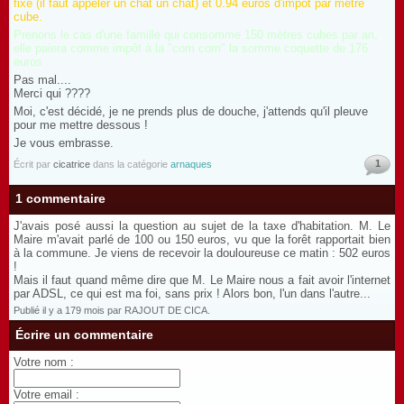
fixe (il faut appeler un chat un chat) et 0.94 euros d'impôt par mètre
cube.
Prenons le cas d'une famille qui consomme 150 mètres cubes par an,
elle paiera comme impôt à la "com com" la somme coquette de 176
euros .
Pas mal....
Merci qui ????
Moi, c'est décidé, je ne prends plus de douche, j'attends qu'il pleuve
pour me mettre dessous !
Je vous embrasse.
1
Écrit par
cicatrice
dans la catégorie
arnaques
1 commentaire
J'avais posé aussi la question au sujet de la taxe d'habitation. M. Le
Maire m'avait parlé de 100 ou 150 euros, vu que la forêt rapportait bien
à la commune. Je viens de recevoir la douloureuse ce matin : 502 euros
!
Mais il faut quand même dire que M. Le Maire nous a fait avoir l'internet
par ADSL, ce qui est ma foi, sans prix ! Alors bon, l'un dans l'autre...
Publié il y a 179 mois par RAJOUT DE CICA.
Écrire un commentaire
Votre nom :
Votre email :