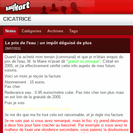
CICATRICE
Notes
Catégories
Archives
Tags
Le prix de l'eau : un impôt déguisé de plus
28/07/2011
Quand j'ai acheté mon terrain (communal) et que je m'étais enquis du
prix de l'eau, M. le Maire m'avait dit "
gratuit ou presque"
. C'était en
2005, et j'ai effectivement vérifié cette info auprès de mes futurs
voisins.
Voici un mois je reçois la facture.
Abonnement : 15 euros.
Pas cher.
Redevance eau : 0.95 euros/mètre cube. Pas très cher non plus mais
on est loin de la gratuité de 2005.
Puis je vois
Redevance pollution 0.114/mètre cube.
Je me dis que ma foi tout cela est raisonnable, et je règle ma facture.
Je ne sais pas si vous avez remarqué, mais le fisc s'y prend désormais
à deux fois pour faire cracher au bassinet. Par exemple si vous avez le
malheur de louer une résidence secondaire, vous paierez la douloureuse