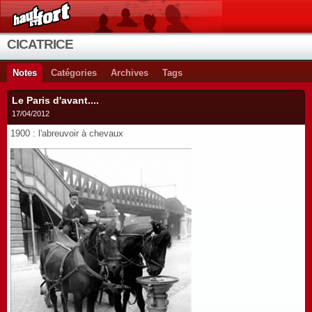
CICATRICE
Notes
Catégories
Archives
Tags
Le Paris d'avant....
17/04/2012
1900 : l'abreuvoir à chevaux