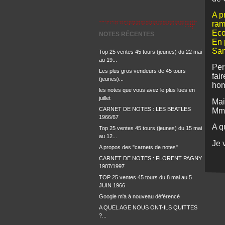
A p
ram
Eco
NOTES RÉCENTES
En 
San
Top 25 ventes 45 tours (jeunes) du 22 mai
au 19...
Per
Les plus gros vendeurs de 45 tours
fai
(jeunes)...
hom
les notes que vous avez le plus lues en
juillet
Mai
CARNET DE NOTES : LES BEATLES
Mme
1966/67
A q
Top 25 ventes 45 tours (jeunes) du 15 mai
au 12...
Je 
A propos des "carnets de notes"
CARNET DE NOTES : FLORENT PAGNY
1987/1997
TOP 25 ventes 45 tours du 8 mai au 5
JUIN 1966
Google m'a à nouveau déférencé
A QUEL AGE NOUS ONT-ILS QUITTES
?...