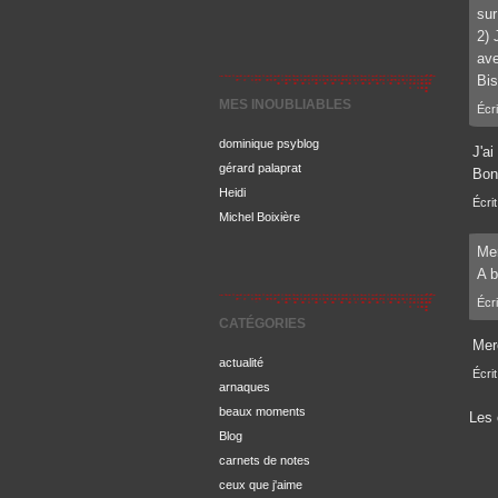
sur
2) 
ave
Bis
MES INOUBLIABLES
Écri
dominique psyblog
J'ai
gérard palaprat
Bon
Heidi
Écrit
Michel Boixière
Mer
A b
Écri
CATÉGORIES
Mer
actualité
Écrit
arnaques
beaux moments
Les 
Blog
carnets de notes
ceux que j'aime