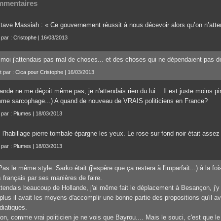
mentaires
tave Massiah : « Ce gouvernement réussit à nous décevoir alors qu’on n’attend
 par :
Cristophe
| 16/03/2013
 moi j'attendais pas mal de choses... et des choses qui ne dépendaient pas de 
t par :
Cica pour Cristophe
| 16/03/2013
ande ne me déçoit même pas, je n'attendais rien du lui... Il est juste moins pire
me sarcophage...) A quand de nouveau de VRAIS politiciens en France?
 par :
Plumes
| 18/03/2013
 l'habillage pierre tombale épargne les yeux. Le rose sur fond noir était assez f
 par :
Plumes
| 18/03/2013
Pas le même style. Sarko était (j'espère que ça restera à l'imparfait...) à la fo
 français par ses manières de faire.
ttendais beaucoup de Hollande, j'ai même fait le déplacement à Besançon, j'
plus il avait les moyens d'accomplir une bonne partie des propositions qu'il av
iatiques.
on, comme vrai politicien je ne vois que Bayrou.... Mais le souci, c'est que 