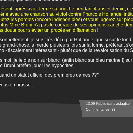
résent, après avoir fermé sa bouche pendant 4 ans et demie, c'es
ène avec une chanson au vitriol contre François Hollande, inti
utez les paroles (encore indisponibles) et vous jugerez sur pièc
plus Mme Bruni n'a pas le courage de ses opinions car elle déme
s doute pour s'éviter un procès en diffamation !
sonnellement, je suis très déçu par Hollande, qui, si sur le fond 
re grand-chose, a merdé plusieurs fois sur la forme, préférant s
o - fiscalement intéressant - plutôt que de la revalorisation du 
s moi, je le dis noir sur blanc (enfin blanc sur bleu marine !) su
 Bruni préfère jouer les hypocrites.
uand un statut officiel des premières dames ???
vous embrasse.
13:09 Publié dans
actualité
|
Commentaires (8)