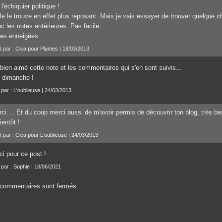
 l'échiquier politique !
Je le trouve en effet plus reposant. Mais je vais essayer de trouver quelque 
c les notes antérieures. Pas facile.....
es enneigées.
t par :
Cica pour Plumes
| 18/03/2013
 bien aimé cette note et les commentaires qui s'en sont suivis...
 dimanche !
 par :
L'oublieuse
| 24/03/2013
ci.... Et du coup merci aussi de m'avoir permis de découvrir ton blog, très bea
ientôt !
t par :
Cica pour L'oublieuse
| 24/03/2013
ci pour ce post !
 par :
Sophie
| 18/06/2021
commentaires sont fermés.