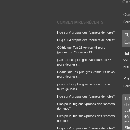
Com
Gus
COMMENTAIRES RÉCENTS
Écrit
Hug
sur
A propos des "carnets de notes"
Si,
Hug
sur
A propos des "carnets de notes"
Écri
Cédric
sur
Top 25 ventes 45 tours
(jeunes) du 22 mai au 19...
Holl
com
jean
sur
Les plus gros vendeurs de 45
tours (jeunes)...
Écrit
Cédric
sur
Les plus gros vendeurs de 45
tours (jeunes)...
P.S.
jean
sur
Les plus gros vendeurs de 45
Écrit
tours (jeunes)...
Hug
sur
A propos des "carnets de notes"
1) 
Cica pour Hug
sur
A propos des "carnets
des
de notes"
J'a
en 
Cica pour Hug
sur
A propos des "carnets
de notes"
méd
Sin
Hug
sur
A propos des "carnets de notes"