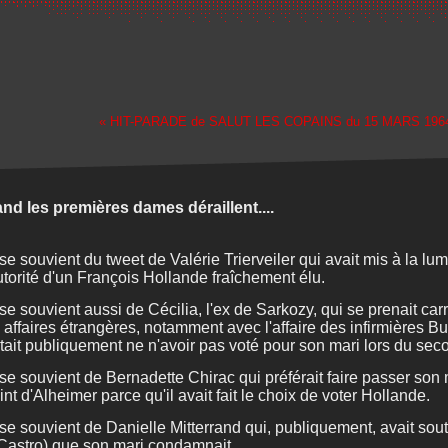
« HIT-PARADE de SALUT LES COPAINS du 15 MARS 196
nd les premières dames déraillent....
se souvient du tweet de Valérie Trierveiler qui avait mis à la l
utorité d'un François Hollande fraîchement élu.
se souvient aussi de Cécilia, l'ex de Sarkozy, qui se prenait car
 affaires étrangères, notamment avec l'affaire des infirmières Bu
tait publiquement ne n'avoir pas voté pour son mari lors du seco
se souvient de Bernadette Chirac qui préférait faire passer son
eint d'Alheimer parce qu'il avait fait le choix de voter Hollande.
se souvient de Danielle Mitterrand qui, publiquement, avait sou
Castro) que son mari condamnait.