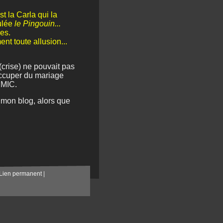
t la Carla qui la
tulée
le Pingouin...
es.
nt toute allusion...
(crise) ne pouvait pas
'occuper du mariage
SMIC.
r mon blog, alors que
Lien permanent
|