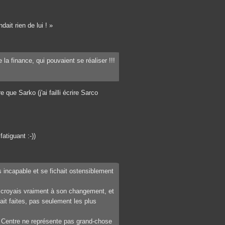
ait rien de lui ! »
la finance, qui pouvaient se réaliser !!!
 que Sarko (j'ai failli écrire Sarco
atiguant :-))
is incapable et se fichait ostensiblement
y croyais vraiment à son changement, et
ait faites, pas seulement les plus
le Centre ne représente pas grand-chose