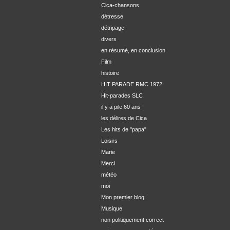
Cica-chansons
détresse
détripage
divers
en résumé, en conclusion
Film
histoire
HIT PARADE RMC 1972
Hit-parades SLC
il y a pile 60 ans
les délires de Cica
Les hits de "papa"
Loisirs
Marie
Merci
météo
moi
Mon premier blog
Musique
non politiquement correct