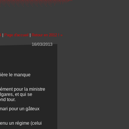
4
|
Page d'accueil
|
Retour en 2012 ! »
16/03/2013
umière le manque
rément pour la ministre
lgares, et qui se
nd tour.
 mari pour un gâteux
tenu un régime (celui