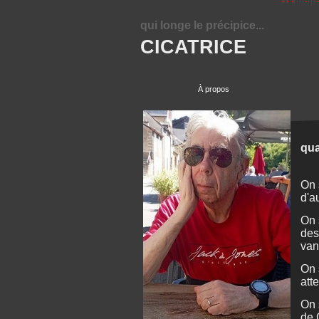
qui longe le précipice...
CICATRICE
À propos
qua
On 
d'a
On 
des
van
On 
att
On 
de 