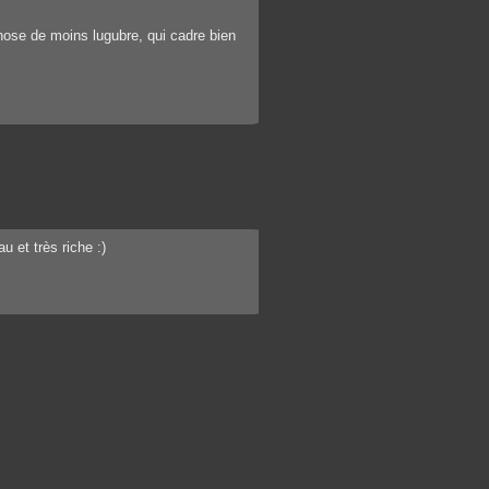
chose de moins lugubre, qui cadre bien
u et très riche :)