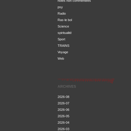
notes non commentées
psy
Radio
Ras-le bol
Science
spiritualité
Sport
TRAINS
Voyage
Web
ARCHIVES
2026-08
2026-07
2026-06
2026-05
2026-04
2026-03