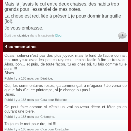
Mais là j'avais le cul entre deux chaises, des habits trop
grands pour l'essentiel de mes notes.
La chose est rectifiée à présent, je peux dormir tranquille
(lol).
Je vous embrasse.
4
Écrit par
cicatrice
dans la catégorie
Blog
4 commentaires
Ouais, celui-ci n'est pas des plus joyeux mais le fond de l'autre donnait
mal aux yeux avec les petites rayures... moins facile à lire je trouvais.
Alors, bon... et puis, de toute façon, tu es chez toi, tu fais comme tu le
sens !!!
Bises
Publié il y a 163 mois par Béatrice.
Oui, les commentaires roses, ça commençait à m'agacer ! Je verrai ce
que je fais d'ici ce printemps, si je change ou pas !
Bises.
Publié il y a 163 mois par Cica pour Béatrice.
On peut faire comme si c'était un vrai nouveau décor et fêter ça en
ouvrant une bière.
Publié il y a 163 mois par Cristophe.
Toujours le mot pour rire, toi !!!!
Publié il y a 163 mois par Cica pour Cristophe.