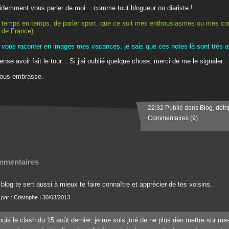
idemment vous parler de moi... comme tout blogueur ou diariste !
 temps en temps, de parler sport, que ce soit mes enthousiasmes ou mes c
 de France).
 vous raconter en images mes vacances, je sais que ces notes-là sont très a
ense avoir fait le tour... Si j'ai oublié quelque chose, merci de me le signaler...
vous embrasse.
22:32 Publié dans
Blog
,
détr
Commentaires (9)
mentaires
blog te sert aussi à mieux te faire connaître et apprécier de tes voisins.
 par :
Cristophe
| 30/03/2013
uis le clash du 15 août dernier, je me suis juré de ne plus rien mettre sur mes 