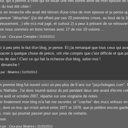
eur, qui a permis à celle qui se disait une très bonne amie de mon épouse de co
 du tout été citée !
s en revanche elle avait été témoin d'une crise de mon épouse et je pense que
penser "détachée" (j'ai été effaré par ses 20 premières crises, au bout de la 10
reusement...) elle m'a mal jugé, et surtout 2) a peur à présent de se retrouver 
on nous sommes en bons termes avec 17 de nos 19 voisins ...
t par :
Cica pour Cristophe
| 31/03/2013
st à peu près le but d'un blog, je pense. Et j'ai remarqué que tous ceux qui 
acrer à quelque chose de précis, ont vite compris que c'est difficile et que par
 de rien ! C'est ce qui fait la richesse d'un blog, selon moi !
 dimanche !
 par :
Béatrice
| 31/03/2013
 premier blog fut ouvert voici un peu plus de 8 ans sur "psychologies.com". M
c Nathalie. J'ai donc tourné autour du pot pendant deux ans avant d'écrire ce
re août et octobre 2007, répartie sur une vingtaine de notes.
s finalement mon blog m'a fait me raconter, et "cracher" des trucs enfouis en 
, dont un truc qui m'est arrivé entre 1977 et 1979, que je préfère encore gard
, mais qui pourrait passer pour aux yeux de certains.
ous.
t par :
Cica pour Béatrice
| 31/03/2013