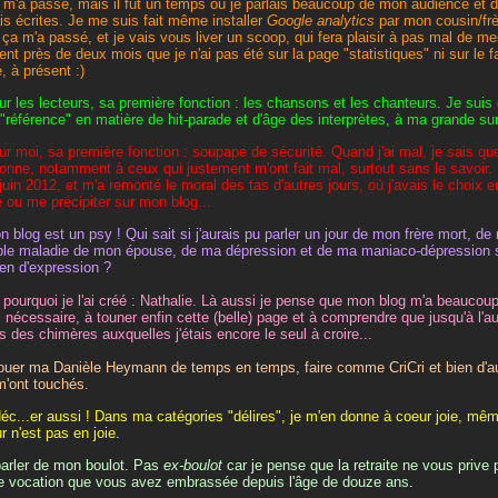
 m'a passé, mais il fut un temps où je parlais beaucoup de mon audience et d
ais écrites. Je me suis fait même installer
Google analytics
par mon cousin/frè
 ça m'a passé, et je vais vous liver un scoop, qui fera plaisir à pas mal de mes
ent près de deux mois que je n'ai pas été sur la page "statistiques" ni sur le
e, à présent :)
ur les lecteurs, sa première fonction : les chansons et les chanteurs. Je suis 
a "référence" en matière de hit-parade et d'âge des interprètes, à ma grande sur
ur moi, sa première fonction : soupape de sécurité. Quand j'ai mal, je sais que
onne, notamment à ceux qui justement m'ont fait mal, surtout sans le savoir.
 juin 2012, et m'a remonté le moral des tas d'autres jours, où j'avais le choix e
 ou me précipiter sur mon blog...
n blog est un psy ! Qui sait si j'aurais pu parler un jour de mon frère mort, de
ible maladie de mon épouse, de ma dépression et de ma maniaco-dépression si
n d'expression ?
 pourquoi je l'ai créé : Nathalie. Là aussi je pense que mon blog m'a beaucoup a
l nécessaire, à touner enfin cette (belle) page et à comprendre que jusqu'à l'a
s des chimères auxquelles j'étais encore le seul à croire...
jouer ma Danièle Heymann de temps en temps, faire comme CriCri et bien d'au
m'ont touchés.
déc...er aussi ! Dans ma catégories "délires", je m'en donne à coeur joie, mê
r n'est pas en joie.
parler de mon boulot. Pas
ex-boulot
car je pense que la retraite ne vous prive
e vocation que vous avez embrassée depuis l'âge de douze ans.