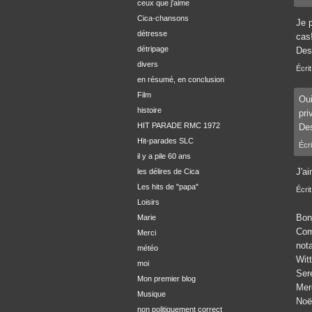
ceux que j'aime
Cica-chansons
Je 
détresse
cas
détripage
Des
divers
Écrit
en résumé, en conclusion
Film
Oui
histoire
pri
HIT PARADE RMC 1972
Des
Hit-parades SLC
Écri
il y a pile 60 ans
J'ai
les délires de Cica
Les hits de "papa"
Écrit
Loisirs
Bon
Marie
Com
Merci
nota
météo
Witt
moi
Ser
Mon premier blog
Merc
Musique
Noël
non politiquement correct