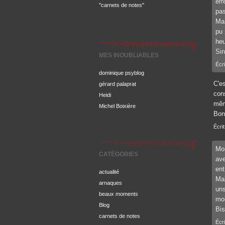
err
"carnets de notes"
pas
Mai
pu 
heu
Sin
MES INOUBLIABLES
Écri
dominique psyblog
C'e
gérard palaprat
cons
Heidi
même
Michel Boixière
Bon
Écrit
Mon
CATÉGORIES
ave
ent
actualité
Mai
arnaques
uns
beaux moments
moi
Blog
Bis
carnets de notes
Écri