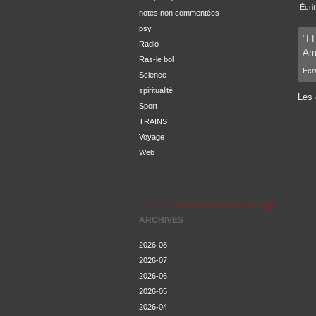
Écri
notes non commentées
psy
"I 
Radio
Ami
Ras-le bol
Écri
Science
spiritualité
Les 
Sport
TRAINS
Voyage
Web
ARCHIVES
2026-08
2026-07
2026-06
2026-05
2026-04