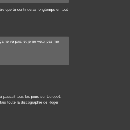
ère que tu continueras longtemps en tout
d ça ne va pas, et je ne veux pas me
 passait tous les jours sur Europe1
i fais toute la discographie de Roger