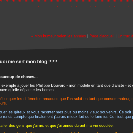
« Mon humeur selon les années
|
Page d'accueil
|
Un truc à
uoi me sert mon blog ???
eaucoup de choses...
r exemple à jouer les Philippe Bouvard - mon modèle en tant que diariste - et
rouve qu'elle dépasse les bornes.
débusquer les différentes arnaques que l'on subit en tant que consommateur, e
eurs.
jouer les gâteux et vous raconter mes plus ou moins vieux souvenirs. Ce soir 
e rends compte que finalement j'aurais mieux fait de le faire ici. Ce n'est que 
parler des gens que j'aime, et que j'ai aimés durant ma vie écoulée.