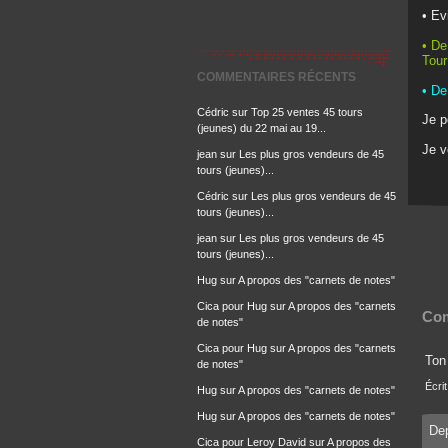
• Ev
• De
Tour
COMMENTAIRES RÉCENTS
• De
Cédric
sur
Top 25 ventes 45 tours
Je p
(jeunes) du 22 mai au 19...
Je 
jean
sur
Les plus gros vendeurs de 45
tours (jeunes)...
Cédric
sur
Les plus gros vendeurs de 45
tours (jeunes)...
jean
sur
Les plus gros vendeurs de 45
tours (jeunes)...
Hug
sur
A propos des "carnets de notes"
Cica pour Hug
sur
A propos des "carnets
Com
de notes"
Cica pour Hug
sur
A propos des "carnets
Ton 
de notes"
Écrit
Hug
sur
A propos des "carnets de notes"
Hug
sur
A propos des "carnets de notes"
Dep
Cica pour Leroy David
sur
A propos des