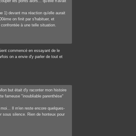
uper les ponts alors... qu'elle n'avait
 1) devant ma réaction qu'elle aurait
0ème on finit par s'habituer, et
confrontée à une telle situation.
avaient commencé en essayant de le
fois on a envie d'y parler de tout et
on but était d'y raconter mon histoire
tte fameuse "inoubliable parenthèse"
moi... Il m'en reste encore quelques-
er sous silence. Rien de honteux pour