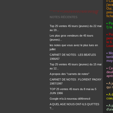
• Ca
j'av
Oui,
prés
fich
NOTES RÉCENTES
• Po
Top 25 ventes 45 tours (jeunes) du 22 mai
!) l
au 19...
• Po
Les plus gros vendeurs de 45 tours
pers
(jeunes)...
le 6
les notes que vous avez le plus lues en
Loue
juillet
• Mo
CARNET DE NOTES : LES BEATLES
terr
1966/67
moye
Top 25 ventes 45 tours (jeunes) du 15 mai
• Ce
au 12...
deui
A propos des "carnets de notes"
aprè
CARNET DE NOTES : FLORENT PAGNY
• A 
1987/1997
qui 
TOP 25 ventes 45 tours du 8 mai au 5
JUIN 1966
• A 
coeu
Google m'a à nouveau déférencé
A QUEL AGE NOUS ONT-ILS QUITTES
• A 
?...
d'un