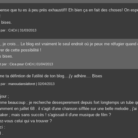
pense que tu es à peu près exhaustif!! Eh bien ça en fait des choses! On esp
!
 bises.
 par :
CriCri
| 31/03/2013
, je crois... Le blog est vraiment le seul endroit où je peux me réfugier quan
ver de cette possibilité !
 bises.
t par :
Cica pour CriCri
| 01/04/2013
me ta défintion de l'utilité de ton blog....j'y adhère.... Bises
 par :
manoudanslaforet
| 02/04/2013
jour ;
me beaucoup ; je recherche desesperement depuis fort longtemps un tube qui
mment en juillet 68 . il s'agit d'une chanson sifflée sur une belle melodie , j'a
aker ; mais sans succès ! s'agissait-il d'une musique de film ?
ez-vous celui qui va trouver ?
i :
 .