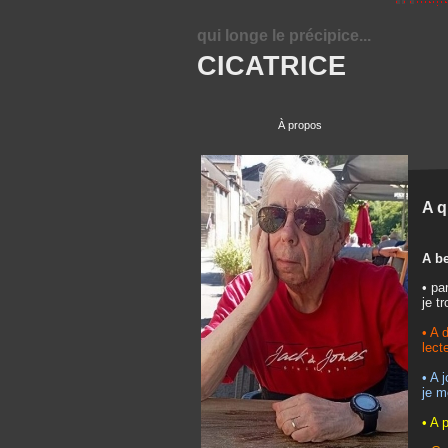
qui longe le précipice...
CICATRICE
À propos
A q
A b
• pa
je t
• A 
lect
• A 
je m
• A 