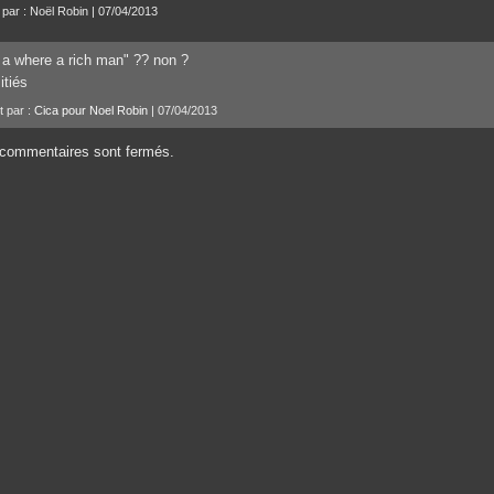
t par : Noël Robin | 07/04/2013
f a where a rich man" ?? non ?
tiés
t par :
Cica pour Noel Robin
| 07/04/2013
commentaires sont fermés.