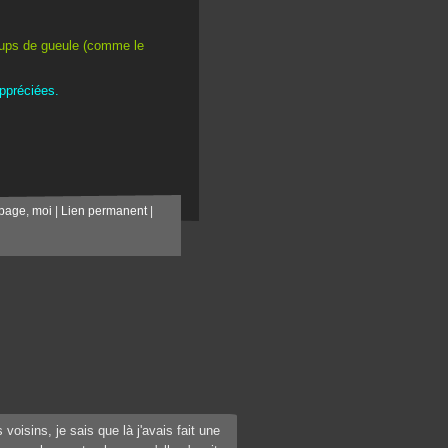
oups de gueule (comme le
ppréciées.
ipage
,
moi
|
Lien permanent
|
voisins, je sais que là j'avais fait une