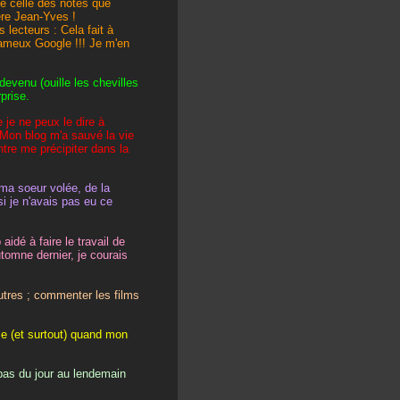
e celle des notes que
re Jean-Yves !
 lecteurs : Cela fait à
 fameux Google !!! Je m'en
devenu (ouille les chevilles
prise.
 je ne peux le dire à
 Mon blog m'a sauvé la vie
ntre me précipiter dans la
 ma soeur volée, de la
 je n'avais pas eu ce
idé à faire le travail de
utomne dernier, je courais
tres ; commenter les films
me (et surtout) quand mon
 pas du jour au lendemain