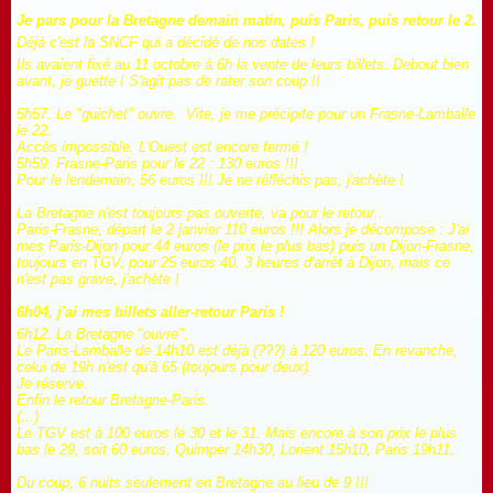
Je pars pour la Bretagne demain matin, puis Paris, puis retour le 2.
Déjà c'est la SNCF qui a décidé de nos dates !
Ils avaient fixé au 11 octobre à 6h la vente de leurs billets. Debout bien
avant, je guette ! S'agit pas de rater son coup !!
5h57. Le "guichet" ouvre. Vite, je me précipite pour un Frasne-Lamballe
le 22.
Accès impossible. L'Ouest est encore fermé !
5h59. Frasne-Paris pour le 22 : 130 euros !!!
Pour le lendemain, 56 euros !!! Je ne réfléchis pas, j'achète !
La Bretagne n'est toujours pas ouverte, va pour le retour..
Paris-Frasne, départ le 2 janvier 110 euros !!! Alors je décompose : J'ai
mes Paris-Dijon pour 44 euros (le prix le plus bas) puis un Dijon-Frasne,
toujours en TGV, pour 25 euros 40. 3 heures d'arrêt à Dijon, mais ce
n'est pas grave, j'achète !
6h04, j'ai mes billets aller-retour Paris !
6h12. La Bretagne "ouvre".
Le Paris-Lamballe de 14h10 est déjà (???) à 120 euros. En revanche,
celui de 19h n'est qu'à 65 (toujours pour deux).
Je réserve.
Enfin le retour Bretagne-Paris.
(...)
Le TGV est à 100 euros le 30 et le 31. Mais encore à son prix le plus
bas le 29, soit 60 euros. Quimper 14h30, Lorient 15h10, Paris 19h11.
Du coup, 6 nuits seulement en Bretagne au lieu de 9 !!!