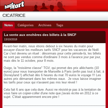
CICATRICE
Notes
Catégories
Archives
Tags
La vente aux enchères des billets à la SNCF
13/10/2018
Avant-hier matin, nous étions debout à six heures du matin pour
essayer d'avoir les meilleurs tarifs SNCF pour les vacances de Noêl.
Car c'est devenu un rituel : désormais pour cette période-là, les billets
ne sont pas vendus comme d'ordinaire 3 mois à l'avance jour par jour,
mais dès le 11 octobre, pour 8 mois.
Ouigo, la "troisième classe" TGV, qui promet des prix alléchants (10
euros) pour nous transporter de Marseille à Paris (enfin pas tout à fait, à
Disneyland !) affichait dès 6 heures du mat 70 euros le voyage !!! Les
autres prix démarrant dans les mêmes eaux. Je vous laisse imaginer
les tarifs pour ceux qui n'avaient pas mis leur réveil !
Cela fait 6 ans que cela dure. Aussi ne résisté-je pas à la tentation de
vous faire un copier-coller d'une note que j'avais écrite en 2012 à ce
sujet. C'était apparemment encore pire !
_____________________________________________________________