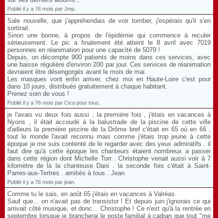
Publié il y a 76 mois par Jmp.
Sale nouvelle, que j'appréhendais de voir tomber, j'espérais qu'il s'en
sortirait.
Sinon une bonne, à propos de l'épidémie qui commence à reculer
sérieusement. Le pic a finalement été atteint le 8 avril avec 7019
personnes en réanimation pour une capacité de 5079 !
Depuis, on décompte 900 patients de moins dans ces services, avec
une baisse régulière d'environ 200 par jour. Ces services de réanimation
devraient être désengorgés avant le mois de mai.
Les masques vont enfin arriver, chez moi en Haute-Loire c'est pour
dans 10 jours, distribués gratuitement à chaque habitant.
Prenez soin de vous !
Publié il y a 76 mois par Cica pour tous.
je l'avais vu deux fois aussi , la première fois , j'étais en vacances à
Nyons , il était accoudé à la balustrade de la piscine de cette ville
d'ailleurs la première piscine de la Drôme bref c'était en 65 où en 66 ,
tout le monde l'avait reconnu mais comme j'étais trop jeune à cette
époque je me suis contenté de le regarder avec des yeux admiratifs . il
faut dire qu'à cette époque les chanteurs étaient nombreux a passer
dans cette région dont Michelle Torr . Christophe venait aussi voir à 7
kilomètre de là la chanteuse Dani . la seconde fois c'était à Saint-
Parres-aux-Tertres . amitiés à tous . Jean
Publié il y a 76 mois par jean.
Comme tu le sais, en août 65 j'étais en vacances à Valréas.
Sauf que... on n'avait pas de transistor ! Et depuis juin j'ignorais ce qui
arrivait côté musique, et donc... Christophe ! Ce n'est qu'à la rentrée en
septembre lorsque je brancherai le poste familial à cadran que tout "me