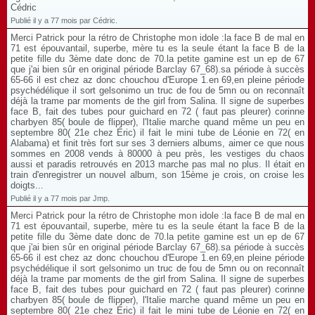
Cédric
Publié il y a 77 mois par Cédric.
Merci Patrick pour la rétro de Christophe mon idole :la face B de mal en
71 est épouvantail, superbe, mère tu es la seule étant la face B de la
petite fille du 3ème date donc de 70.la petite gamine est un ep de 67
que j'ai bien sûr en original période Barclay 67_68).sa période à succès
65-66 il est chez az donc chouchou d'Europe 1.en 69,en pleine période
psychédélique il sort gelsonimo un truc de fou de 5mn ou on reconnaît
déjà la trame par moments de the girl from Salina. Il signe de superbes
face B, fait des tubes pour guichard en 72 ( faut pas pleurer) corinne
charbyen 85( boule de flipper), l'Italie marche quand même un peu en
septembre 80( 21e chez Éric) il fait le mini tube de Léonie en 72( en
Alabama) et finit très fort sur ses 3 derniers albums, aimer ce que nous
sommes en 2008 vends à 80000 à peu près, les vestiges du chaos
aussi et paradis retrouvés en 2013 marche pas mal no plus. Il était en
train d'enregistrer un nouvel album, son 15ème je crois, on croise les
doigts...
Publié il y a 77 mois par Jmp.
Merci Patrick pour la rétro de Christophe mon idole :la face B de mal en
71 est épouvantail, superbe, mère tu es la seule étant la face B de la
petite fille du 3ème date donc de 70.la petite gamine est un ep de 67
que j'ai bien sûr en original période Barclay 67_68).sa période à succès
65-66 il est chez az donc chouchou d'Europe 1.en 69,en pleine période
psychédélique il sort gelsonimo un truc de fou de 5mn ou on reconnaît
déjà la trame par moments de the girl from Salina. Il signe de superbes
face B, fait des tubes pour guichard en 72 ( faut pas pleurer) corinne
charbyen 85( boule de flipper), l'Italie marche quand même un peu en
septembre 80( 21e chez Éric) il fait le mini tube de Léonie en 72( en