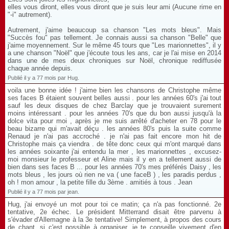
elles vous diront, elles vous diront que je suis leur ami (Aucune rime en
"-i" autrement).
Autrement, j'aime beaucoup sa chanson "Les mots bleus". Mais
"Succès fou" pas tellement. Je connais aussi sa chanson "Belle" que
j'aime moyennement. Sur le même 45 tours que "Les marionnettes", il y
a une chanson "Noël" que j'écoute tous les ans, car je l'ai mise en 2014
dans une de mes deux chroniques sur Noël, chronique rediffusée
chaque année depuis.
Publié il y a 77 mois par Hug.
voila une bonne idée ! j'aime bien les chansons de Christophe même
ses faces B étaient souvent belles aussi . pour les années 60's j'ai tout
sauf les deux disques de chez Barclay que je trouvaient surement
moins intéressant . pour les années 70's que du bon aussi jusqu'à la
dolce vita pour moi , après je me suis arrêté d'acheter en 78 pour le
beau bizarre qui m'avait déçu . les années 80's puis la suite comme
Renaud je n'ai pas accroché . je n'ai pas fait encore mon hit de
Christophe mais ça viendra . de tête donc ceux qui m'ont marqué dans
les années soixante j'ai entendu la mer , les marionnettes , excusez-
moi monsieur le professeur et Aline mais il y en a tellement aussi de
bien dans ses faces B ... pour les années 70's mes préférés Daisy , les
mots bleus , les jours où rien ne va ( une faceB ) , les paradis perdus ,
oh ! mon amour , la petite fille du 3ème . amitiés à tous . Jean
Publié il y a 77 mois par jean.
Hug, j'ai envoyé un mot pour toi ce matin; ça n'a pas fonctionné. 2e
tentative, 2e échec. Le président Mitterrand disait être parvenu à
s'évader d'Allemagne à la 3e tentative! Simplement, à propos des cours
de chant, si c'est possible à organiser, je te conseille vivement d'en