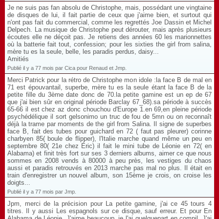
Je ne suis pas fan absolu de Christophe, mais, possédant une vingtaine
de disques de lui, il fait partie de ceux que j'aime bien, et surtout qui
n'ont pas fait du commercial, comme les regrettés Joe Dassin et Michel
Delpech. La musique de Christophe peut dérouter, mais après plusieurs
écoutes elle ne déçoit pas. Je retiens des années 60 les marionnettes
où la batterie fait tout, confession; pour les sixties the girl from salina,
mère tu es la seule, belle, les paradis perdus, daisy...
Amitiés
Publié il y a 77 mois par Cica pour Renaud et Jmp.
Merci Patrick pour la rétro de Christophe mon idole :la face B de mal en
71 est épouvantail, superbe, mère tu es la seule étant la face B de la
petite fille du 3ème date donc de 70.la petite gamine est un ep de 67
que j'ai bien sûr en original période Barclay 67_68).sa période à succès
65-66 il est chez az donc chouchou d'Europe 1.en 69,en pleine période
psychédélique il sort gelsonimo un truc de fou de 5mn ou on reconnaît
déjà la trame par moments de the girl from Salina. Il signe de superbes
face B, fait des tubes pour guichard en 72 ( faut pas pleurer) corinne
charbyen 85( boule de flipper), l'Italie marche quand même un peu en
septembre 80( 21e chez Éric) il fait le mini tube de Léonie en 72( en
Alabama) et finit très fort sur ses 3 derniers albums, aimer ce que nous
sommes en 2008 vends à 80000 à peu près, les vestiges du chaos
aussi et paradis retrouvés en 2013 marche pas mal no plus. Il était en
train d'enregistrer un nouvel album, son 15ème je crois, on croise les
doigts...
Publié il y a 77 mois par Jmp.
Jpm, merci de la précision pour La petite gamine, j'ai ce 45 tours 4
titres. Il y aussi Les espagnols sur ce disque, sauf erreur. Et pour En
Alabama de Léonie. J'aime beaucoup, je l'ai quelquepart en compil. J'ai