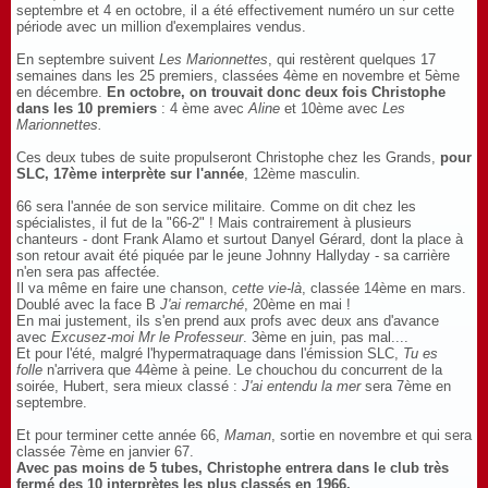
septembre et 4 en octobre, il a été effectivement numéro un sur cette
période avec un million d'exemplaires vendus.
En septembre suivent
Les Marionnettes
, qui restèrent quelques 17
semaines dans les 25 premiers, classées 4ème en novembre et 5ème
en décembre.
En octobre, on trouvait donc deux fois Christophe
dans les 10 premiers
: 4 ème avec
Aline
et 10ème avec
Les
Marionnettes.
Ces deux tubes de suite propulseront Christophe chez les Grands,
pour
SLC, 17ème interprète sur l'année
, 12ème masculin.
66 sera l'année de son service militaire. Comme on dit chez les
spécialistes, il fut de la "66-2" ! Mais contrairement à plusieurs
chanteurs - dont Frank Alamo et surtout Danyel Gérard, dont la place à
son retour avait été piquée par le jeune Johnny Hallyday - sa carrière
n'en sera pas affectée.
Il va même en faire une chanson,
cette vie-là
, classée 14ème en mars.
Doublé avec la face B
J'ai remarché
, 20ème en mai !
En mai justement, ils s'en prend aux profs avec deux ans d'avance
avec
Excusez-moi Mr le Professeur
. 3ème en juin, pas mal....
Et pour l'été, malgré l'hypermatraquage dans l'émission SLC,
Tu es
folle
n'arrivera que 44ème à peine. Le chouchou du concurrent de la
soirée, Hubert, sera mieux classé :
J'ai entendu la mer
sera 7ème en
septembre.
Et pour terminer cette année 66,
Maman
, sortie en novembre et qui sera
classée 7ème en janvier 67.
Avec pas moins de 5 tubes, Christophe entrera dans le club très
fermé des 10 interprètes les plus classés en 1966.