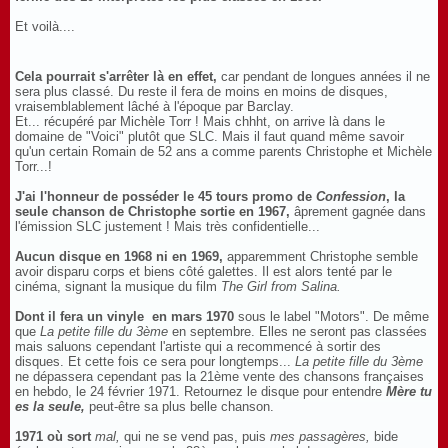
Et voilà....
Cela pourrait s'arrêter là en effet,
car pendant de longues années il ne
sera plus classé. Du reste il fera de moins en moins de disques,
vraisemblablement lâché à l'époque par Barclay.
Et... récupéré par Michèle Torr ! Mais chhht, on arrive là dans le
domaine de "Voici" plutôt que SLC. Mais il faut quand même savoir
qu'un certain Romain de 52 ans a comme parents Christophe et Michèle
Torr...!
J'ai l'honneur de posséder le 45 tours promo de
Confession
, la
seule chanson de Christophe sortie en 1967,
âprement gagnée dans
l'émission SLC justement ! Mais très confidentielle...
Aucun disque en 1968 ni en 1969,
apparemment Christophe semble
avoir disparu corps et biens côté galettes. Il est alors tenté par le
cinéma, signant la musique du film
The Girl from Salina.
Dont il fera un vinyle en mars 1970
sous le label "Motors". De même
que
La petite fille du 3ème
en septembre. Elles ne seront pas classées
mais saluons cependant l'artiste qui a recommencé à sortir des
disques. Et cette fois ce sera pour longtemps...
La petite fille du 3ème
ne dépassera cependant pas la 21ème vente des chansons françaises
en hebdo, le 24 février 1971. Retournez le disque pour entendre
Mère tu
es la seule,
peut-être sa plus belle chanson.
1971 où sort
mal,
qui ne se vend pas, puis
mes passagères,
bide