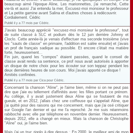
beaucoup aimé l'époque Aline, Les marionnettes, j'ai remarché, Cette
vie-là et aussi J'ai entendu la mer, Excusez-moi monsieur le professeur
et La petite gamine avant Salina et d'autres choses à redécouvrir.
Cordialement. Cédric
Publié il y a 77 mois par Cédric.
J'avais beaucoup apprécié "excusez-moi monsieur le professeur", tout
de suite classé à SLC et podium dès le 12 juin derrière Johnny et
Cloclo. Cette année-là je venais d'effectuer ma seconde troisième (vive
les "sauts de classe" en primaire, l'addition est salée ensuite) et j'avais
un prof de français sadique au possible. Et encore c'était ma matière
forte, heureusement...
Fin juin, quand les "compos" étaient passées, quand le conseil de
classe avait rendu sa sentence, ce prof nous avait autorisés à apporter
un disque de notre choix pour les écouter sur son teppaz pendant les
deux dernières heures de son cours. Moi j'avais apporté ce disque !
Amitiés confinées.
Publié il y a 77 mois par Cica pour Cédric.
Concernant la chanson "Aline", je l'aime bien, même si on ne peut pas
dire que j'aie eu tellement d'affinités avec les filles portant ce prénom.
Au collège, il y avait justement deux Aline qui se foutaient de ma
gueule, et en 2012, j'allais chez une coiffeuse qui s'appelait Aline, que
j'ai quitté pour des raisons qui me concernent, mais que j'ai osé critiquer
sur Google l'an dernier et qui me l'a reproché. Je me suis néanmoins
rabiboché avec elle par téléphone en novembre dernier. Heureusement,
depuis 2012, elle a changé en mieux. Mais la chanson de Christophe
"Aline" oui, je l'aime bien.
Mais j'ai un truc rigolo à dire dessus : En 2000, le meilleur ami de mon