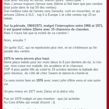
Bide avec
Mickey
en février,
Mama
l'ayant "télescopée" !
Mais
L'amour toujours l'amour
sera 16ème à l'été bien que peu vendue
(tout juste dans le top 50 des ventes)
Son meilleur tube de l'année sera
Senorita
, sorti en novembre, et qui
arrivera 12ème à SLC , top 5 à Europe 1 et côté ventes top 10 en
hebdo.
Sur la période, 1964/1973, malgré l'interruption entre 1966 et 1971,
il est quand même
22ème avec 15 chansons de classées.
Mais il n'aura fait que la moitié de sa carrière !
Alors, ensuite ?
On quitte SLC, qui ne représente plus rien, et on s'intéresse au hit-
parade des ventes.
1975 le verra encore plus haut.
6ème place hebdo pour
les mots bleus
le 8 juin derrière
dis-lui, tu t'en
vas, mon coeur est malade, les acadiens
et
le chasseur.
TOP 4 pour
petite fille du soleil
le 19 octobre derrière
la ballade des
gens heureux, du côté de chez Swann
et
danse-la chante-la.
Ce sera moins bien en
1976
avec
merci john d'être venu et une autre
vie.
Un peu mieux en 1977 avec
Daisy et la dolce vita.
Pas en 1978 malgré
un peu menteur
- que j'ai achetée.
Au
Cora
d'Alès qui venait d'ouvrir ;-))