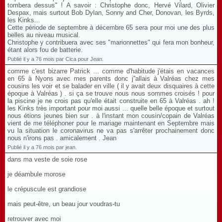
tombera dessus" ! A savoir : Christophe donc, Hervé Vilard, Olivier
Despax, mais surtout Bob Dylan, Sonny and Cher, Donovan, les Byrds,
les Kinks...
Cette période de septembre à décembre 65 sera pour moi une des plus
belles au niveau musical.
Christophe y contribuera avec ses "marionnettes" qui fera mon bonheur,
étant alors fou de batterie.
Publié il y a 76 mois par Cica pour Jean.
comme c'est bizarre Patrick ... comme d'habitude j'étais en vacances
en 65 à Nyons avec mes parents donc j''allais à Valréas chez mes
cousins les voir et se balader en ville ( il y avait deux disquaires à cette
époque à Valréas ) . si ça se trouve nous nous sommes croisés ! pour
la piscine je ne crois pas qu'elle était construite en 65 à Valréas . ah !
les Kinks très important pour moi aussi ... quelle belle époque et surtout
nous étions jeunes bien sur . à l'instant mon cousin/copain de Valréas
vient de me téléphoner pour le mariage maintenant en Septembre mais
vu la situation le coronavirus ne va pas s'arrêter prochainement donc
nous n'irons pas . amicalement . Jean
Publié il y a 76 mois par jean.
dans ma veste de soie rose
je déambule morose
le crépuscule est grandiose
mais peut-être, un beau jour voudras-tu
retrouver avec moi