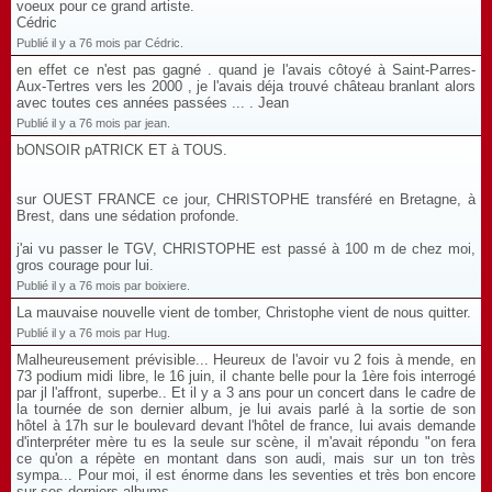
voeux pour ce grand artiste.
Cédric
Publié il y a 76 mois par Cédric.
en effet ce n'est pas gagné . quand je l'avais côtoyé à Saint-Parres-
Aux-Tertres vers les 2000 , je l'avais déja trouvé château branlant alors
avec toutes ces années passées ... . Jean
Publié il y a 76 mois par jean.
bONSOIR pATRICK ET à TOUS.
sur OUEST FRANCE ce jour, CHRISTOPHE transféré en Bretagne, à
Brest, dans une sédation profonde.
j'ai vu passer le TGV, CHRISTOPHE est passé à 100 m de chez moi,
gros courage pour lui.
Publié il y a 76 mois par boixiere.
La mauvaise nouvelle vient de tomber, Christophe vient de nous quitter.
Publié il y a 76 mois par Hug.
Malheureusement prévisible... Heureux de l'avoir vu 2 fois à mende, en
73 podium midi libre, le 16 juin, il chante belle pour la 1ère fois interrogé
par jl l'affront, superbe.. Et il y a 3 ans pour un concert dans le cadre de
la tournée de son dernier album, je lui avais parlé à la sortie de son
hôtel à 17h sur le boulevard devant l'hôtel de france, lui avais demande
d'interpréter mère tu es la seule sur scène, il m'avait répondu "on fera
ce qu'on a répète en montant dans son audi, mais sur un ton très
sympa... Pour moi, il est énorme dans les seventies et très bon encore
sur ses derniers albums...