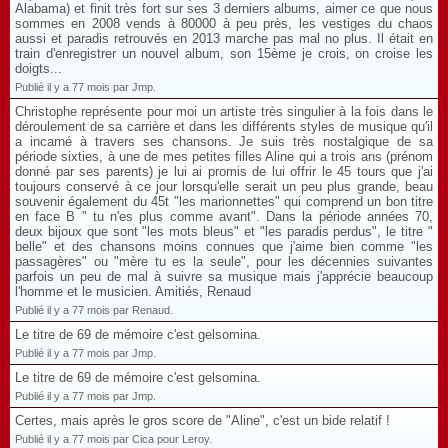
Alabama) et finit très fort sur ses 3 derniers albums, aimer ce que nous
sommes en 2008 vends à 80000 à peu près, les vestiges du chaos
aussi et paradis retrouvés en 2013 marche pas mal no plus. Il était en
train d'enregistrer un nouvel album, son 15ème je crois, on croise les
doigts...
Publié il y a 77 mois par Jmp.
Christophe représente pour moi un artiste très singulier à la fois dans le
déroulement de sa carrière et dans les différents styles de musique qu'il
a incarné à travers ses chansons. Je suis très nostalgique de sa
période sixties, à une de mes petites filles Aline qui a trois ans (prénom
donné par ses parents) je lui ai promis de lui offrir le 45 tours que j'ai
toujours conservé à ce jour lorsqu'elle serait un peu plus grande, beau
souvenir également du 45t "les marionnettes" qui comprend un bon titre
en face B " tu n'es plus comme avant". Dans la période années 70,
deux bijoux que sont "les mots bleus" et "les paradis perdus", le titre "
belle" et des chansons moins connues que j'aime bien comme "les
passagères" ou "mère tu es la seule", pour les décennies suivantes
parfois un peu de mal à suivre sa musique mais j'apprécie beaucoup
l'homme et le musicien. Amitiés, Renaud
Publié il y a 77 mois par Renaud.
Le titre de 69 de mémoire c'est gelsomina.
Publié il y a 77 mois par Jmp.
Le titre de 69 de mémoire c'est gelsomina.
Publié il y a 77 mois par Jmp.
Certes, mais après le gros score de "Aline", c'est un bide relatif !
Publié il y a 77 mois par Cica pour Leroy.