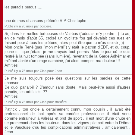
les paradis perdus.....
une de mes chansons préférée RIP Christophe
Publié il y a 76 mois par boixiere.
Si, dans les ruelles tortueuses de Valréas (j'adorais m'y perdre...) tu as,
en ce mois d'août 65, croisé un cycliste fou qui dévalait ces rues en
faisant peur à tous les piétons, alors peut-être que tu m'as croisé ;-))
Mon oncle René (pas "mon mèrrri") y était le patron d'EDF, et du coup,
jeune c... que j'étais, je me croyais tout permis. Mas le jour où je suis
rentré à la nuit tombée (sans lumière), revenant de la Garde Adhémar et
m'étant abrité d'un orage carabiné, j'ai alors compris ma douleur !!!
Amitiés
Publié il y a 76 mois par Cica pour Jean.
Je me suis toujours posé des questions sur les paroles de cette
chanson.
De quoi parlait-il ? D'amour sans doute. Mais peut-être aussi d'autres
paradis, les artificiels ??
Amitiés
Publié il y a 76 mois par Cica pour Boixière.
Patrick , ton oncle a certainement connu mon cousin , il avait été
professionnel de foot après sa carrière professionnel il était venu
comme entraineur à Valréas et prof de sport . il est mort d'une chute en
se promenant dans les hauteurs dans les vignes pile poil entre la Drôme
et le Vaucluse d'où les complications administratives . amicalement .
Jean