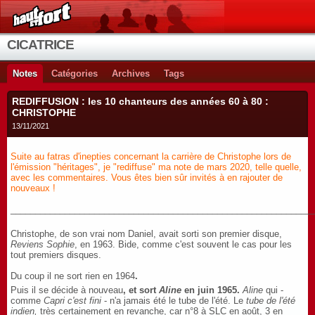
CICATRICE
Notes
Catégories
Archives
Tags
REDIFFUSION : les 10 chanteurs des années 60 à 80 :
CHRISTOPHE
13/11/2021
Suite au fatras d'inepties concernant la carrière de Christophe lors de
l'émission "héritages", je "rediffuse" ma note de mars 2020, telle quelle,
avec les commentaires. Vous êtes bien sûr invités à en rajouter de
nouveaux !
_____________________________________________________________
Christophe, de son vrai nom Daniel, avait sorti son premier disque,
Reviens Sophie
, en 1963. Bide, comme c'est souvent le cas pour les
tout premiers disques.
Du coup il ne sort rien en 1964
.
Puis il se décide à nouveau
, et sort
Aline
en juin 1965.
Aline
qui -
comme
Capri c'est fini
- n'a jamais été le tube de l'été. Le
tube de l'été
indien,
très certainement en revanche, car n°8 à SLC en août, 3 en