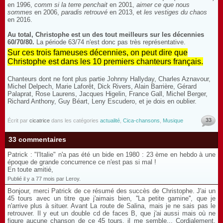
en 1996,
comm si la terre penchait
en 2001,
aimer ce que nous
sommes
en 2006,
paradis retrouvé
en 2013, et
les vestiges du chaos
en 2016.
Au total, Christophe est un des tout meilleurs sur les décennies
60/70/80.
La période 63/74 n'est donc pas très représentative.
Sur ces trois fameuses décennies, on peut dire que
Christophe est dans les 10 premiers chanteurs français.
Chanteurs dont ne font plus partie Johnny Hallyday, Charles Aznavour,
Michel Delpech, Marie Laforêt, Dick Rivers, Alain Barrière, Gérard
Palaprat, Rose Laurens, Jacques Higelin, France Gall, Michel Berger,
Richard Anthony, Guy Béart, Leny Escudero, et je dois en oublier.
33
Écrit par
cicatrice
dans les catégories
actualité
,
Cica-chansons
,
Musique
33 commentaires
Patrick : "l'Italie" n'a pas été un bide en 1980 : 23 ème en hebdo à une
époque de grande concurrence ce n'est pas si mal !
En toute amitié,
Publié il y a 77 mois par Leroy.
Bonjour, merci Patrick de ce résumé des succès de Christophe. J'ai un
45 tours avec un titre que j'aimais bien, ''La petite gamine'', que je
n'arrive plus à situer. Avant La route de Salina, mais je ne sais pas le
retrouver. Il y eut un double cd de faces B, que j'ai aussi mais où ne
figure aucune chanson de ce 45 tours, il me semble... Cordialement.