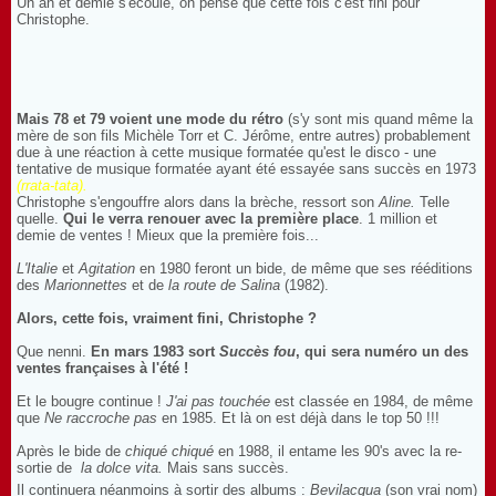
Un an et demie s'écoule, on pense que cette fois c'est fini pour
Christophe.
Mais 78 et 79 voient une mode du rétro
(s'y sont mis quand même la
mère de son fils Michèle Torr et C. Jérôme, entre autres) probablement
due à une réaction à cette musique formatée qu'est le disco - une
tentative de musique formatée ayant été essayée sans succès en 1973
(rrata-tata).
Christophe s'engouffre alors dans la brèche, ressort son
Aline.
Telle
quelle.
Qui le verra renouer avec la première place
. 1 million et
demie de ventes ! Mieux que la première fois...
L'Italie
et
Agitation
en 1980 feront un bide, de même que ses rééditions
des
Marionnettes
et de
la route de Salina
(1982).
Alors, cette fois, vraiment fini, Christophe ?
Que nenni.
En mars 1983 sort
Succès fou
, qui sera numéro un des
ventes françaises à l'été !
Et le bougre continue !
J'ai pas touchée
est classée en 1984, de même
que
Ne raccroche pas
en 1985. Et là on est déjà dans le top 50 !!!
Après le bide de
chiqué chiqué
en 1988, il entame les 90's avec la re-
sortie de
la dolce vita.
Mais sans succès.
Il continuera néanmoins à sortir des albums :
Bevilacqua
(son vrai nom)