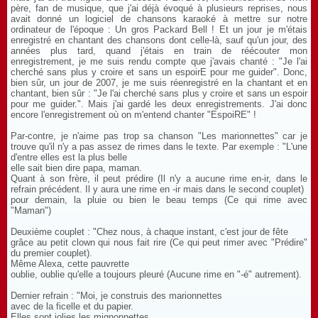
père, fan de musique, que j'ai déjà évoqué à plusieurs reprises, nous
avait donné un logiciel de chansons karaoké à mettre sur notre
ordinateur de l'époque : Un gros Packard Bell ! Et un jour je m'étais
enregistré en chantant des chansons dont celle-là, sauf qu'un jour, des
années plus tard, quand j'étais en train de réécouter mon
enregistrement, je me suis rendu compte que j'avais chanté : "Je l'ai
cherché sans plus y croire et sans un espoirE pour me guider". Donc,
bien sûr, un jour de 2007, je me suis réenregistré en la chantant et en
chantant, bien sûr : "Je l'ai cherché sans plus y croire et sans un espoir
pour me guider.". Mais j'ai gardé les deux enregistrements. J'ai donc
encore l'enregistrement où on m'entend chanter "EspoiRE" !
Par-contre, je n'aime pas trop sa chanson "Les marionnettes" car je
trouve qu'il n'y a pas assez de rimes dans le texte. Par exemple : "L'une
d'entre elles est la plus belle
elle sait bien dire papa, maman.
Quant à son frère, il peut prédire (Il n'y a aucune rime en-ir, dans le
refrain précédent. Il y aura une rime en -ir mais dans le second couplet)
pour demain, la pluie ou bien le beau temps (Ce qui rime avec
"Maman")
Deuxième couplet : "Chez nous, à chaque instant, c'est jour de fête
grâce au petit clown qui nous fait rire (Ce qui peut rimer avec "Prédire"
du premier couplet).
Même Alexa, cette pauvrette
oublie, oublie qu'elle a toujours pleuré (Aucune rime en "-é" autrement).
Dernier refrain : "Moi, je construis des marionnettes
avec de la ficelle et du papier.
Elles sont jolies les mignonnettes,