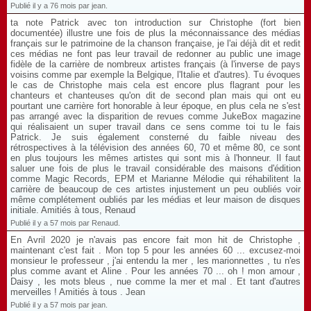
Publié il y a 76 mois par jean.
ta note Patrick avec ton introduction sur Christophe (fort bien
documentée) illustre une fois de plus la méconnaissance des médias
français sur le patrimoine de la chanson française, je l'ai déjà dit et redit
ces médias ne font pas leur travail de redonner au public une image
fidèle de la carrière de nombreux artistes français (à l'inverse de pays
voisins comme par exemple la Belgique, l'Italie et d'autres). Tu évoques
le cas de Christophe mais cela est encore plus flagrant pour les
chanteurs et chanteuses qu'on dit de second plan mais qui ont eu
pourtant une carrière fort honorable à leur époque, en plus cela ne s'est
pas arrangé avec la disparition de revues comme JukeBox magazine
qui réalisaient un super travail dans ce sens comme toi tu le fais
Patrick. Je suis également consterné du faible niveau des
rétrospectives à la télévision des années 60, 70 et même 80, ce sont
en plus toujours les mêmes artistes qui sont mis à l'honneur. Il faut
saluer une fois de plus le travail considérable des maisons d'édition
comme Magic Records, EPM et Marianne Mélodie qui réhabilitent la
carrière de beaucoup de ces artistes injustement un peu oubliés voir
même complétement oubliés par les médias et leur maison de disques
initiale. Amitiés à tous, Renaud
Publié il y a 57 mois par Renaud.
En Avril 2020 je n'avais pas encore fait mon hit de Christophe ,
maintenant c'est fait . Mon top 5 pour les années 60 ... excusez-moi
monsieur le professeur , j'ai entendu la mer , les marionnettes , tu n'es
plus comme avant et Aline . Pour les années 70 ... oh ! mon amour ,
Daisy , les mots bleus , nue comme la mer et mal . Et tant d'autres
merveilles ! Amitiés à tous . Jean
Publié il y a 57 mois par jean.