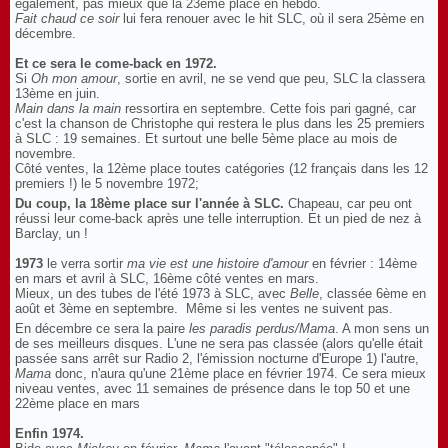
également, pas mieux que la 23ème place en hebdo.
Fait chaud ce soir
lui fera renouer avec le hit SLC, où il sera 25ème en
décembre.
Et ce sera le come-back en 1972.
Si
Oh mon amour
, sortie en avril, ne se vend que peu, SLC la classera
13ème en juin.
Main dans la main
ressortira en septembre. Cette fois pari gagné, car
c'est la chanson de Christophe qui restera le plus dans les 25 premiers
à SLC : 19 semaines. Et surtout une belle 5ème place au mois de
novembre.
Côté ventes, la 12ème place toutes catégories (12 français dans les 12
premiers !) le 5 novembre 1972;
Du coup, la 18ème place sur l'année à SLC.
Chapeau, car peu ont
réussi leur come-back après une telle interruption. Et un pied de nez à
Barclay, un !
1973
le verra sortir
ma vie est une histoire d'amour
en février : 14ème
en mars et avril à SLC, 16ème côté ventes en mars.
Mieux, un des tubes de l'été 1973 à SLC, avec
Belle
, classée 6ème en
août et 3ème en septembre. Même si les ventes ne suivent pas.
En décembre ce sera la paire
les paradis perdus/Mama
. A mon sens un
de ses meilleurs disques. L'une ne sera pas classée (alors qu'elle était
passée sans arrêt sur Radio 2, l'émission nocturne d'Europe 1) l'autre,
Mama
donc, n'aura qu'une 21ème place en février 1974. Ce sera mieux
niveau ventes, avec 11 semaines de présence dans le top 50 et une
22ème place en mars
Enfin 1974.