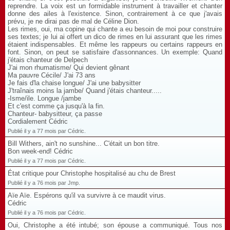
reprendre. La voix est un formidable instrument à travailler et chanter
donne des ailes à l'existence. Sinon, contrairement à ce que j'avais
prévu, je ne dirai pas de mal de Céline Dion.
Les rimes, oui, ma copine qui chante a eu besoin de moi pour construire
ses textes; je lui ai offert un dico de rimes en lui assurant que les rimes
étaient indispensables. Et même les rappeurs ou certains rappeurs en
font. Sinon, on peut se satisfaire d'assonnances. Un exemple: Quand
j'étais chanteur de Delpech
J'ai mon rhumatisme/ Qui devient gênant
Ma pauvre Cécile/ J'ai 73 ans
Je fais d'la chaise longue/ J'ai une babysitter
J'traînais moins la jambe/ Quand j'étais chanteur.....
-Isme/ile. Longue /jambe
Et c'est comme ça jusqu'à la fin.
Chanteur- babysitteur, ça passe
Cordialement Cédric
Publié il y a 77 mois par Cédric.
Bill Withers, ain't no sunshine... C'était un bon titre.
Bon week-end! Cédric
Publié il y a 77 mois par Cédric.
État critique pour Christophe hospitalisé au chu de Brest
Publié il y a 76 mois par Jmp.
Aïe Aïe. Espérons qu'il va survivre à ce maudit virus.
Cédric
Publié il y a 76 mois par Cédric.
Oui, Christophe a été intubé; son épouse a communiqué. Tous nos