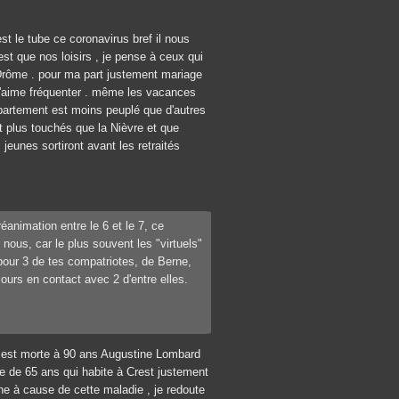
st le tube ce coronavirus bref il nous
t que nos loisirs , je pense à ceux qui
a Drôme . pour ma part justement mariage
 j'aime fréquenter . même les vacances
partement est moins peuplé que d'autres
 plus touchés que la Nièvre et que
jeunes sortiront avant les retraités
animation entre le 6 et le 7, ce
nous, car le plus souvent les "virtuels"
 pour 3 de tes compatriotes, de Berne,
ujours en contact avec 2 d'entre elles.
i est morte à 90 ans Augustine Lombard
ie de 65 ans qui habite à Crest justement
ne à cause de cette maladie , je redoute