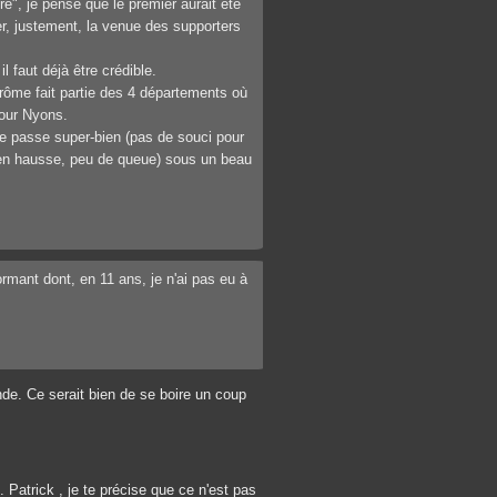
re", je pense que le premier aurait été
ter, justement, la venue des supporters
l faut déjà être crédible.
Drôme fait partie des 4 départements où
pour Nyons.
se passe super-bien (pas de souci pour
p en hausse, peu de queue) sous un beau
ormant dont, en 11 ans, je n'ai pas eu à
nde. Ce serait bien de se boire un coup
 . Patrick , je te précise que ce n'est pas