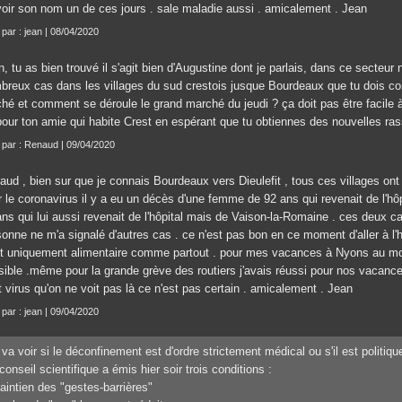
voir son nom un de ces jours . sale maladie aussi . amicalement . Jean
 par : jean | 08/04/2020
, tu as bien trouvé il s'agit bien d'Augustine dont je parlais, dans ce secteur 
breux cas dans les villages du sud crestois jusque Bourdeaux que tu dois con
ché et comment se déroule le grand marché du jeudi ? ça doit pas être facile à
 pour ton amie qui habite Crest en espérant que tu obtiennes des nouvelles ra
t par : Renaud | 09/04/2020
aud , bien sur que je connais Bourdeaux vers Dieulefit , tous ces villages on
r le coronavirus il y a eu un décès d'une femme de 92 ans qui revenait de l'h
ns qui lui aussi revenait de l'hôpital mais de Vaison-la-Romaine . ces deux ca
onne ne m'a signalé d'autres cas . ce n'est pas bon en ce moment d'aller à l'h
st uniquement alimentaire comme partout . pour mes vacances à Nyons au mois
sible .même pour la grande grève des routiers j'avais réussi pour nos vacanc
t virus qu'on ne voit pas là ce n'est pas certain . amicalement . Jean
 par : jean | 09/04/2020
va voir si le déconfinement est d'ordre strictement médical ou s'il est politiqu
conseil scientifique a émis hier soir trois conditions :
aintien des "gestes-barrières"