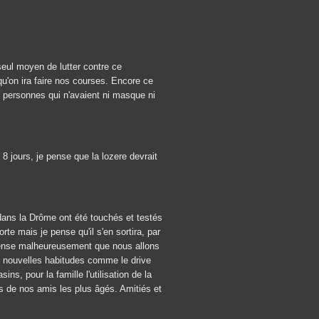
seul moyen de lutter contre ce
qu'on ira faire nos courses. Encore ce
s personnes qui n'avaient ni masque ni
8 jours, je pense que la lozere devrait
!
 dans la Drôme ont été touchés et testés
te mais je pense qu'il s'en sortira, par
pense malheureusement que nous allons
e nouvelles habitudes comme le drive
s, pour la famille l'utilisation de la
s de nos amis les plus âgés. Amitiés et