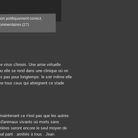
non politiquement correct
,
ommentaires (27)
ce virus chinois. Une amie virtuelle
nu elle se rend dans une clinique où on
ais pas pour longtemps: le soir même elle
mme tous ceux qui atteignent ce stade
maintenant ce n'est pas que les autres
s d'animaux vivants où morts sans
rières seront encore le seul moyen de
al parti . amitiés à tous . Jean