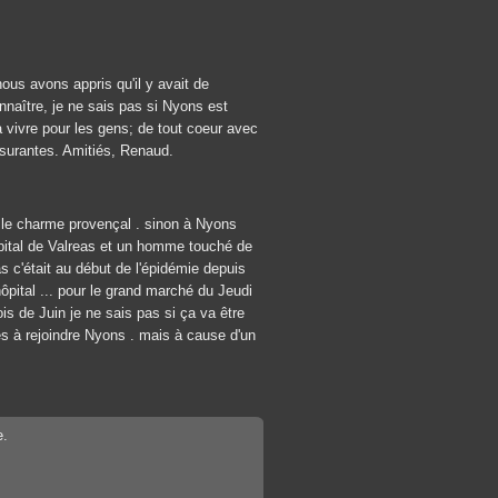
nous avons appris qu'il y avait de
naître, je ne sais pas si Nyons est
 vivre pour les gens; de tout coeur avec
ssurantes. Amitiés, Renaud.
t le charme provençal . sinon à Nyons
ôpital de Valreas et un homme touché de
s c'était au début de l'épidémie depuis
ôpital ... pour le grand marché du Jeudi
 de Juin je ne sais pas si ça va être
es à rejoindre Nyons . mais à cause d'un
e.