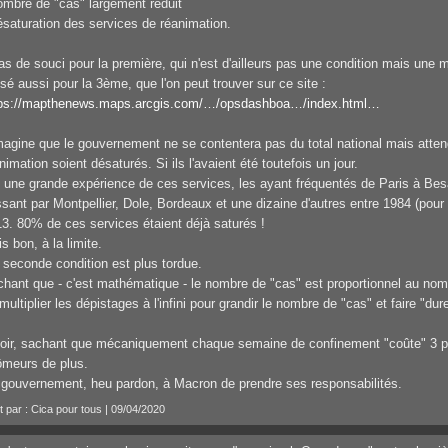
ombre de "cas" largement réduit
ésaturation des services de réanimation.
as de souci pour la première, qui n'est d'ailleurs pas une condition mais une 
isé aussi pour la 3ème, que l'on peut trouver sur ce site :
tps://mapthenews.maps.arcgis.com/…/opsdashboa…/index.html…
magine que le gouvernement ne se contentera pas du total national mais att
nimation soient désaturés. Si ils l'avaient été toutefois un jour.
i une grande expérience de ces services, les ayant fréquentés de Paris à Be
sant par Montpellier, Dole, Bordeaux et une dizaine d'autres entre 1984 (pour 
3. 80% de ces services étaient déjà saturés !
s bon, à la limite.
a seconde condition est plus tordue.
hant que - c'est mathématique - le nombre de "cas" est proportionnel au nomb
multiplier les dépistages à l'infini pour grandir le nombre de "cas" et faire "durer
oir, sachant que mécaniquement chaque semaine de confinement "coûte" 3 pt
meurs de plus.
gouvernement, heu pardon, à Macron de prendre ses responsabilités.
t par : Cica pour tous | 09/04/2020