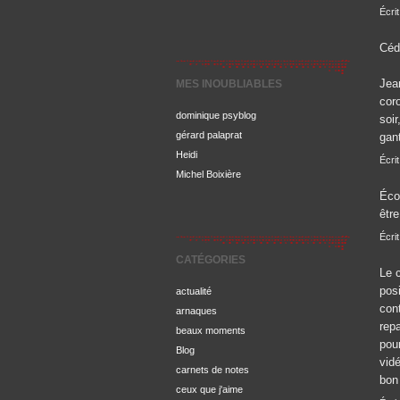
Écrit
Céd
Jea
MES INOUBLIABLES
cor
dominique psyblog
soi
gérard palaprat
gan
Heidi
Écri
Michel Boixière
Écou
êtr
Écri
CATÉGORIES
Le c
posi
actualité
con
arnaques
rep
beaux moments
pour
Blog
vid
carnets de notes
bon
ceux que j'aime