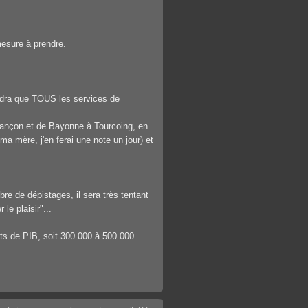
mesure à prendre.
endra que TOUS les services de
sançon et de Bayonne à Tourcoing, en
ma mère, j'en ferai une note un jour) et
re de dépistages, il sera très tentant
 le plaisir"...
s de PIB, soit 300.000 à 500.000