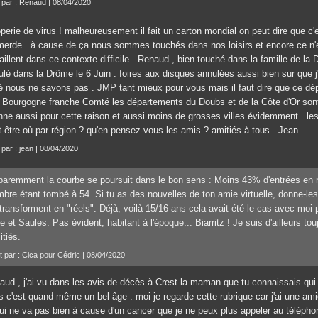
t par : Renaud | 08/04/2020
perie de virus ! malheureusement il fait un carton mondial on peut dire que c'e
erde . à cause de ça nous sommes touchés dans nos loisirs et encore ce n'es
aillent dans ce contexte difficile . Renaud , bien touché dans la famille de l
ulé dans la Drôme le 6 Juin . foires aux disques annulées aussi bien sur que
té nous ne savons pas . JMP tant mieux pour vous mais il faut dire que ce dé
n Bourgogne franche Comté les départements du Doubs et de la Côte d'Or sont
nne aussi pour cette raison et aussi moins de grosses villes évidemment . les 
t-être où par région ? qu'en pensez-vous les amis ? amitiés à tous . Jean
 par : jean | 08/04/2020
aremment la courbe se poursuit dans le bon sens : Moins 43% d'entrées en ré
bre étant tombé à 54. Si tu as des nouvelles de ton amie virtuelle, donne-les 
transforment en "réels". Déjà, voilà 15/16 ans cela avait été le cas avec moi
e et Saules. Pas évident, habitant à l'époque... Biarritz ! Je suis d'ailleurs to
tiés.
it par : Cica pour Cédric | 08/04/2020
aud , j'ai vu dans les avis de décès à Crest la maman que tu connaissais qu
s c'est quand même un bel âge . moi je regarde cette rubrique car j'ai une am
qui ne va pas bien à cause d'un cancer que je ne peux plus appeler au télépho