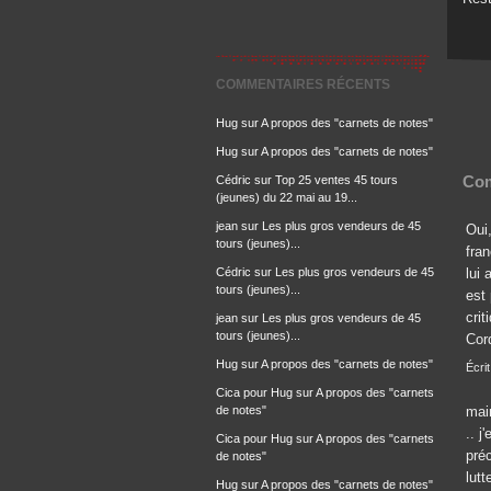
COMMENTAIRES RÉCENTS
Hug
sur
A propos des "carnets de notes"
Hug
sur
A propos des "carnets de notes"
Com
Cédric
sur
Top 25 ventes 45 tours
(jeunes) du 22 mai au 19...
jean
sur
Les plus gros vendeurs de 45
Oui,
tours (jeunes)...
fra
lui
Cédric
sur
Les plus gros vendeurs de 45
tours (jeunes)...
est
crit
jean
sur
Les plus gros vendeurs de 45
tours (jeunes)...
Cor
Hug
sur
A propos des "carnets de notes"
Écri
Cica pour Hug
sur
A propos des "carnets
mai
de notes"
.. 
Cica pour Hug
sur
A propos des "carnets
pré
de notes"
lutt
Hug
sur
A propos des "carnets de notes"