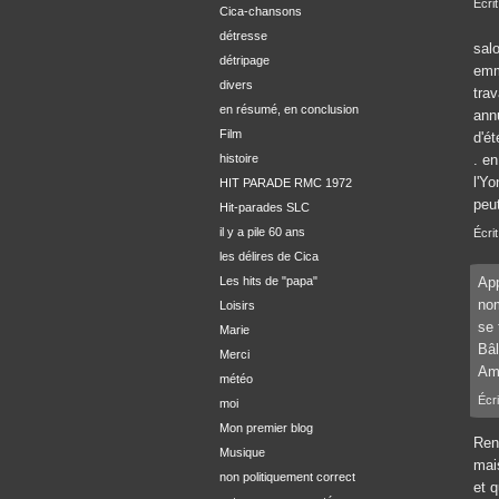
Écri
Cica-chansons
détresse
salo
détripage
emm
divers
trav
en résumé, en conclusion
ann
Film
d'é
. e
histoire
l'Yo
HIT PARADE RMC 1972
peu
Hit-parades SLC
il y a pile 60 ans
Écrit
les délires de Cica
App
Les hits de "papa"
nom
Loisirs
se 
Marie
Bâl
Merci
Ami
météo
Écr
moi
Mon premier blog
Ren
Musique
mai
non politiquement correct
et 