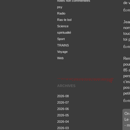
notes non commentées
de 
psy
Écrit
Radio
Ras-le bol
Jean
Science
nom
spiritualité
tou
toi
Sport
TRAINS
Écri
Voyage
Ren
Web
pou
85 a
pers
c'e
ARCHIVES
pos
peti
2026-08
Écrit
2026-07
2026-06
On 
2026-05
Le 
2026-04
- m
2026-03