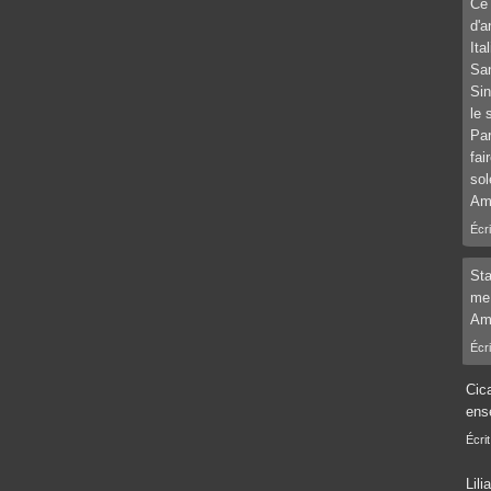
Ce 
d'a
Ita
San
Sin
le 
Par
fai
sol
Ami
Écr
Sta
me 
Ami
Écr
Cic
ens
Écri
Lili