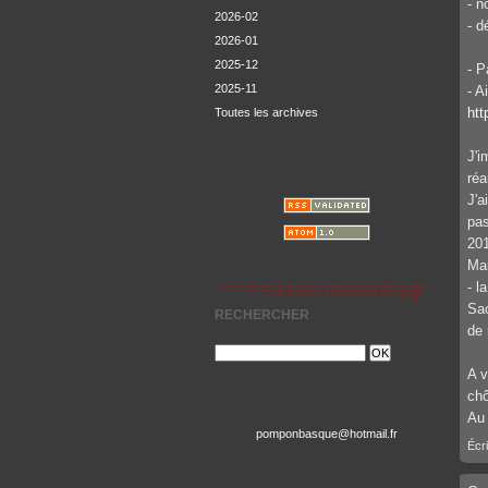
- n
2026-02
- d
2026-01
2025-12
- P
2025-11
- A
ht
Toutes les archives
J'i
réa
J'a
pas
201
Mai
- l
Sac
RECHERCHER
de 
A v
chô
Au 
pomponbasque@hotmail.fr
Écri