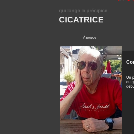
qui longe le précipice...
CICATRICE
À propos
Cor
Un p
du g
débu