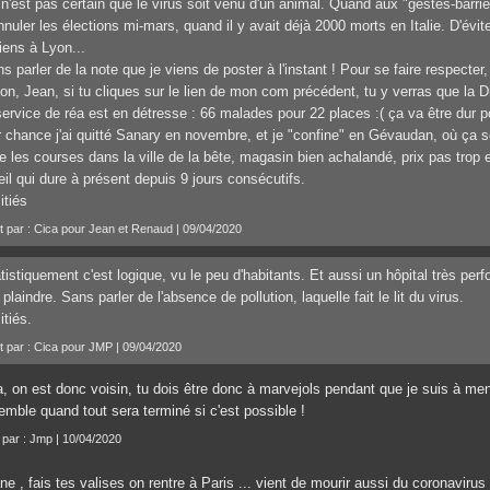
n'est pas certain que le virus soit venu d'un animal. Quand aux "gestes-barriè
nnuler les élections mi-mars, quand il y avait déjà 2000 morts en Italie. D'évi
liens à Lyon...
s parler de la note que je viens de poster à l'instant ! Pour se faire respecter, i
on, Jean, si tu cliques sur le lien de mon com précédent, tu y verras que la 
service de réa est en détresse : 66 malades pour 22 places :( ça va être dur 
 chance j'ai quitté Sanary en novembre, et je "confine" en Gévaudan, où ça 
re les courses dans la ville de la bête, magasin bien achalandé, prix pas tro
eil qui dure à présent depuis 9 jours consécutifs.
tiés
it par : Cica pour Jean et Renaud | 09/04/2020
tistiquement c'est logique, vu le peu d'habitants. Et aussi un hôpital très perf
plaindre. Sans parler de l'absence de pollution, laquelle fait le lit du virus.
tiés.
it par : Cica pour JMP | 09/04/2020
a, on est donc voisin, tu dois être donc à marvejols pendant que je suis à me
emble quand tout sera terminé si c'est possible !
t par : Jmp | 10/04/2020
ane , fais tes valises on rentre à Paris ... vient de mourir aussi du coronavirus