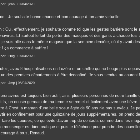
 par : jean | 07/04/2020
ric : Je souhaite bonne chance et bon courage à ton amie virtuelle.
n : Oui, effectivement, je souhaite comme toi que les gestes barrière sont le 
onavirus. Et surtout le fait de porter des masques et des gants à chaque fois 
r, je suis allé dans le même magasin que la semaine dernière, où il y avait de
t ! ça commence à suffire !
t par : Hug | 07/04/2020
tez, avec 8 hospitalisations en Lozère et un chiffre qui ne bouge plus depuis 
e un des premiers départements à être deconfiné. Je vous tiendrai au courant 
t par : Jmp | 08/04/2020
oronavirus est toujours bien actif, ainsi plusieurs personnes de notre famille
tifs, un cousin germain de ma femme se remet difficilement avec une fièvre for
tre à Crest la maman d'une belle soeur âgée de 90 ans n'a pas survécu. Je 
artir en confinement pour une quinzaine de jours supplémentaires, on prend d
 faire les courses, ce qui évite d'avoir trop de contacts comme dans les magasin
éo messenger est bien pratique et puis le téléphone pour prendre des nouvelle
 courage à tous, Renaud.