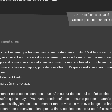
12:27 Publié dans
actualité
,
Science
|
Lien permanent
|
C
mentaires
 il faut espérer que les mesures prises portent leurs fruits. C'est foudroyant, 
nçaise, vivant en France est soudainement prise de fièvre un soir; le matin ve
 apprend la mauvaise nouvelle; en l'autorisant à rentrer chez elle. Soulagée m
 prise en charge et depuis, plus de nouvelles.... J'espère qu'elle survivra co
ique.
dialement Cédric
t par : Cédric | 07/04/2020
ntenant nous connaissons tous quelqu'un autour de nous qui ont été touché , 
j'espère que les pays d'Asie vont prendre enfin des mesures pour ces marché
cautions d'hygiène qui nous amènent tant de virus . à mon avis les gestes bar
er contre ce coronavirus bien après la fin du confinement . pour cet été c'est m