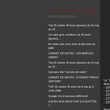
NOTES RÉCENTES
Top 25 ventes 45 tours (jeunes) du 22 mai
au 19...
Les plus gros vendeurs de 45 tours
(jeunes)...
les notes que vous avez le plus lues en
juillet
CARNET DE NOTES : LES BEATLES
1966/67
Top 25 ventes 45 tours (jeunes) du 15 mai
au 12...
A propos des "carnets de notes"
CARNET DE NOTES : FLORENT PAGNY
Le "
1987/1997
desc
TOP 25 ventes 45 tours du 8 mai au 5
- 16
JUIN 1966
- 31
- 33
Google m'a à nouveau déférencé
- 21
A QUEL AGE NOUS ONT-ILS QUITTES
- 33
?...
Rest