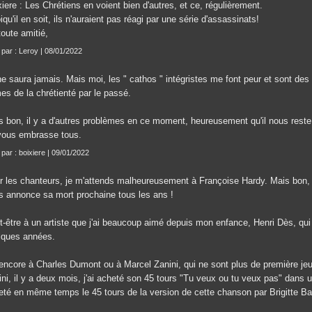
iere : Les Chrétiens en voient bien d'autres, et ce, régulièrement.
qu'il en soit, ils n'auraient pas réagi par une série d'assassinats!
oute amitié,
t par : Leroy | 08/01/2022
ne saura jamais. Mais moi, les " cathos " intégristes me font peur et sont de
es de la chrétienté par le passé.
s bon, il y a d'autres problèmes en ce moment, heureusement qu'il nous reste
vous embrasse tous.
 par : boixiere | 09/01/2022
r les chanteurs, je m'attends malheureusement à Françoise Hardy. Mais bon, c
s annonce sa mort prochaine tous les ans !
t-être à un artiste que j'ai beaucoup aimé depuis mon enfance, Henri Dès, qui
lques années.
encore à Charles Dumont ou à Marcel Zanini, qui ne sont plus de première jeu
ini, il y a deux mois, j'ai acheté son 45 tours "Tu veux ou tu veux pas" dans 
eté en même temps le 45 tours de la version de cette chanson par Brigitte Ba