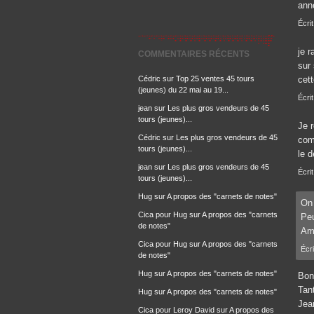
ann
Écri
je 
COMMENTAIRES RÉCENTS
sur 
Cédric
sur
Top 25 ventes 45 tours
cet
(jeunes) du 22 mai au 19...
Écri
jean
sur
Les plus gros vendeurs de 45
tours (jeunes)...
Je 
Cédric
sur
Les plus gros vendeurs de 45
com
tours (jeunes)...
le 
jean
sur
Les plus gros vendeurs de 45
Écrit
tours (jeunes)...
Hug
sur
A propos des "carnets de notes"
On 
Cica pour Hug
sur
A propos des "carnets
Peu
de notes"
Ami
Cica pour Hug
sur
A propos des "carnets
Écri
de notes"
Hug
sur
A propos des "carnets de notes"
Bon
Tant
Hug
sur
A propos des "carnets de notes"
Jean
Cica pour Leroy David
sur
A propos des