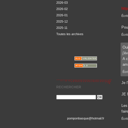
2026-03
htt
2026-02
2026-01
Écrit
2025-12
Pou
2025-11
Toutes les archives
Écri
Oui
j'é
A c
ami
Écri
Je l
RECHERCHER
JE 
Les
fair
pomponbasque@hotmail.fr
Écrit