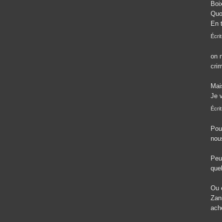
Boix
Quoi
En t
Écri
on 
crim
Mai
Je 
Écrit
Pou
nou
Peu
que
Ou 
Zan
ach