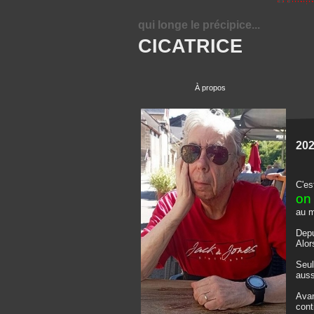
qui longe le précipice...
CICATRICE
À propos
202
C'es
on 
au m
Depu
Alor
Seul
auss
Avan
cont