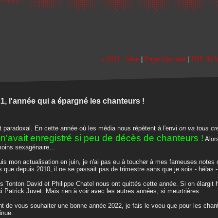
« 2021 : bilan
|
Page d'accueil
|
TOP 30 
1, l'année qui a épargné les chanteurs !
t paradoxal. En cette année où les média nous répètent à l'envi
on va tous c
n'avait enregistré si peu de décès de chanteurs !
Alors
oins sexagénaire...
is mon actualisation en juin, je n'ai pas eu à toucher à mes fameuses notes
s que depuis 2010, il ne se passait pas de trimestre sans que je sois - hélas - 
s Tonton David et Philippe Chatel nous ont quittés cette année. Si on élargit ho
i Patrick Juvet. Mais rien à voir avec les autres années, si meurtrières.
t de vous souhaiter une bonne année 2022, je fais le voeu que pour les chant
inue.