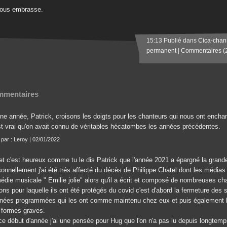
vous embrasse.
15:13 Publié dans
Cica-chan
permanent
|
Commentaires (
mentaires
ne année, Patrick, croisons les doigts pour les chanteurs qui nous ont enchant
est vrai qu'on avait connu de véritables hécatombes les années précédentes.
t par : Leroy | 02/01/2022
 et c'est heureux comme tu le dis Patrick que l'année 2021 a épargné la gran
onnellement j'ai été trés affecté du décès de Philippe Chatel dont les médias 
édie musicale " Emilie jolie" alors qu'il a écrit et composé de nombreuses ch
ons pour laquelle ils ont été protégés du covid c'est d'abord la fermeture des s
rnées programmées qui les ont comme maintenu chez eux et puis également la 
 formes graves.
ce début d'année j'ai une pensée pour Hug que l'on n'a pas lu depuis longtemps