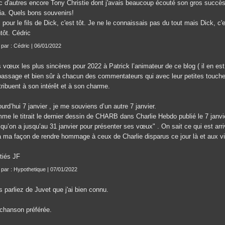
c d'autres encore Tony Christie dont j'avais beaucoup écouté son gros succès 
ia. Quels bons souvenirs!
 pour le fils de Dick, c'est tôt. Je ne le connaissais pas du tout mais Dick, c'
tôt. Cédric
t par : Cédric | 06/01/2022
 vœux les plus sincères pour 2022 à Patrick l’animateur de ce blog ( il en est
passage et bien sûr à chacun des commentateurs qui avec leur petites touches
tribuent à son intérêt et à son charme.
urd’hui 7 janvier , je me souviens d’un autre 7 janvier.
me le titrait le dernier dessin de CHARB dans Charlie Hebdo publié le 7 janvie
qu’on a jusqu’au 31 janvier pour présenter ses vœux" . On sait ce qui est arri
a ma façon de rendre hommage à ceux de Charlie disparus ce jour là et aux vi
tiés JF
t par : Hypothetique | 07/01/2022
 parliez de Juvet que j'ai bien connu.
chanson préférée.