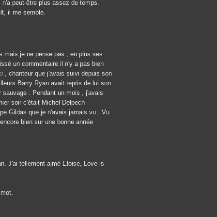
l n'a peut-être plus assez de temps.
lt, il me semble.
mps mais je ne pense pas , en plus ses
aissé un commentaire il n'y a pas bien
i , chanteur que j'avais suivi depuis son
leurs Barry Ryan avait repris de lui son
ur sauvage . Pendant un mois , j'avais
ier soir c'était Michel Delpech
ppe Gildas que je n'avais jamais vu . Vu
encore bien sur une bonne année
. J'ai tellement aimé Eloise, Love is
 mot.