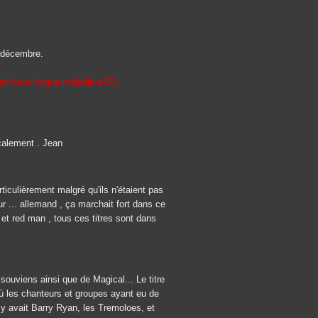
5 décembre.
ort-dune-longue-maladie-a-56-
calement . Jean
ticulièrement malgré qu'ils n'étaient pas
r ... allemand , ça marchait fort dans ce
ch et red man , tous ces titres sont dans
 souviens ainsi que de Magical... Le titre
où les chanteurs et groupes ayant eu de
 y avait Barry Ryan, les Tremoloes, et