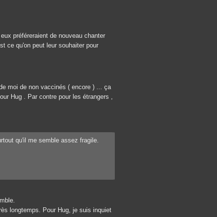
z eux préféreraient de nouveau chanter
st ce qu'on peut leur souhaiter pour
e moi de non vaccinés ( encore ) ... ça
ur Hug . Par contre pour les étrangers ,
urtout qu'il me semble assez fragile.
emble.
très longtemps. Pour Hug, je suis inquiet