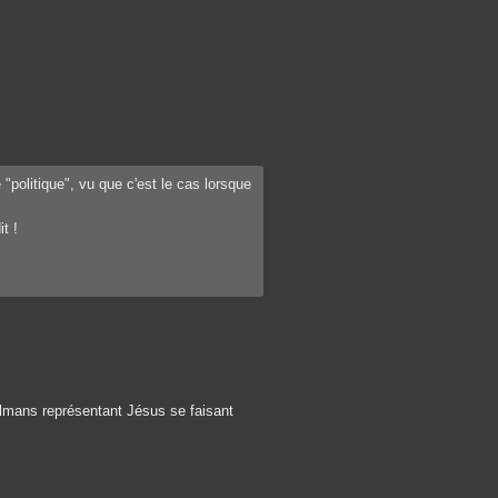
de "politique", vu que c'est le cas lorsque
t !
ulmans représentant Jésus se faisant