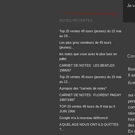
Je 
NOTES RÉCENTES
Top 25 ventes 45 tours (jeunes) du 22 mai
au 19...
Les plus gros vendeurs de 45 tours
(jeunes)...
les notes que vous avez le plus lues en
Com
juillet
CARNET DE NOTES : LES BEATLES
Bon
1966/67
Il 
Top 25 ventes 45 tours (jeunes) du 15 mai
au 12...
Écri
A propos des "carnets de notes"
oui
CARNET DE NOTES : FLORENT PAGNY
1987/1997
pers
TOP 25 ventes 45 tours du 8 mai au 5
com
JUIN 1966
rais
Google m'a à nouveau déférencé
tou
A QUEL AGE NOUS ONT-ILS QUITTES
des
?...
En 