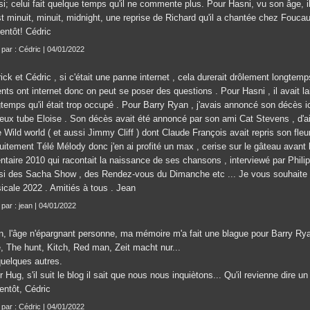
si; celui fait quelque temps qu'il ne commente plus. Pour Hasni, vu son âge, i
st minuit, minuit, midnight, une reprise de Richard qu'il a chantée chez Foucau
entôt! Cédric
t par : Cédric | 04/01/2022
ick et Cédric , si c'était une panne internet , cela durerait drôlement longte
nts ont internet donc on peut se poser des questions . Pour Hasni , il avait l
temps qu'il était trop occupé . Pour Barry Ryan , j'avais annoncé son décès ic
eux tube Eloise . Son décès avait été annoncé par son ami Cat Stevens , d'ail
 Wild world ( et aussi Jimmy Cliff ) dont Claude François avait repris son fle
uitement Télé Mélody donc j'en ai profité un max , cerise sur le gâteau avant h
entaire 2010 qui racontait la naissance de ses chansons , interviewé par Phili
si des Sacha Show , des Rendez-vous du Dimanche etc ... Je vous souhaite 
icale 2022 . Amitiés à tous . Jean
 par : jean | 04/01/2022
n, l'âge n'épargnant personne, ma mémoire m'a fait une blague pour Barry Ryan
e, The hunt, Kitch, Red man, Zeit macht nur...
quelques autres.
 Hug, s'il suit le blog il sait que nous nous inquiètons... Qu'il revienne dire un
entôt, Cédric
t par : Cédric | 04/01/2022