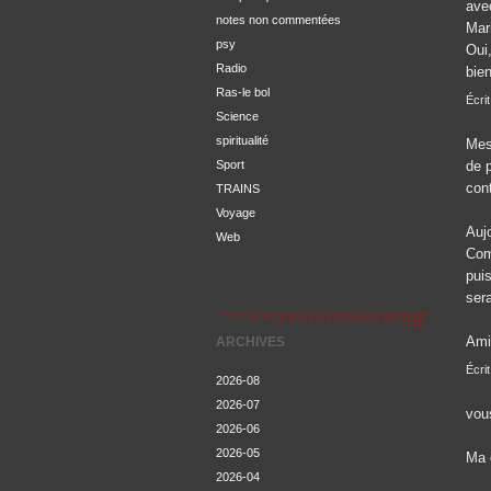
ave
notes non commentées
Mar
psy
Oui,
Radio
bien
Ras-le bol
Écri
Science
spiritualité
Mes
Sport
de 
con
TRAINS
Voyage
Aujo
Web
Com
puis
ser
Ami
ARCHIVES
Écri
2026-08
2026-07
vous
2026-06
2026-05
Ma 
2026-04