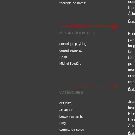
aus
"carnets de notes"
Il e
À bi
Écri
MES INOUBLIABLES
Patr
pare
dominique psyblog
long
gérard palaprat
fam
Heidi
tube
grat
Michel Boixière
inv
aus
mus
Écrit
CATÉGORIES
Jea
actualité
lov
arnaques
Et 
beaux moments
Pour
Blog
A bi
carnets de notes
Écri