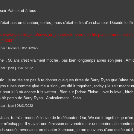
oir Patrick et à tous.
'était pas un chanteur, certes, mais c'était le fils d'un chanteur. Décédé le 2
s://www.gala.fr/l_actu/news_de_stars/dick-rivers-son-fils-pascal-forneri-est-m
_483607
 par : boixiere | 05/01/2022
hel , 56 ans c'est vraiment moche , pas bien longtemps après son père . Ami
 par : jean | 05/01/2022
ic , je ne résiste pas à te donner quelques titres de Barry Ryan que j'aime par
ros tubes comme give me a sign , we did it together , today ( le zeit macht nu
 pour lui ) où encore it is written . Bien sur j'adore Eloise , love is love , kit
 hit perso de Barry Ryan . Amicalement . Jean
 par : jean | 05/01/2022
Jean, tu m'as redonné l'envie de le réécouter! Oui, We did it together, je m'en
ier m'échappe. Il y avait une émission de variétés sur une chaîne allemande 
nds succès revenaient en chanter 3 chacun; je me souviens d'une soirée où il