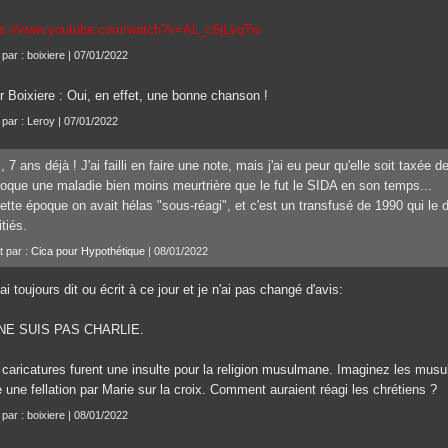
ps://www.youtube.com/watch?v=AL_c6jLyqTw
 par : boixiere | 07/01/2022
r Boixiere : Oui, en effet, une bonne chanson !
t par : Leroy | 07/01/2022
, 7 ans déjà ! J'ai failli en faire une note, mais j'ai eu peur qu'elle soit taxée 
voque une maladie bien moins meurtrière que le fut le SIDA en son temps...
ette époque on avait hélas "sous-réagi", et c'est un transfusé de 1990 qui le di
tiés.
t par :
Cica pour Hypothétique
| 08/01/2022
'ai toujours dit ou écrit à ce jour et je n'ai pas changé d'avis:
NE SUIS PAS CHARLIE.
 caricatures furent une insulte pour la religion musulmane. Imaginez les mus
e une fellation par Marie sur la croix. Comment auraient réagi les chrétiens ?
 par : boixiere | 08/01/2022