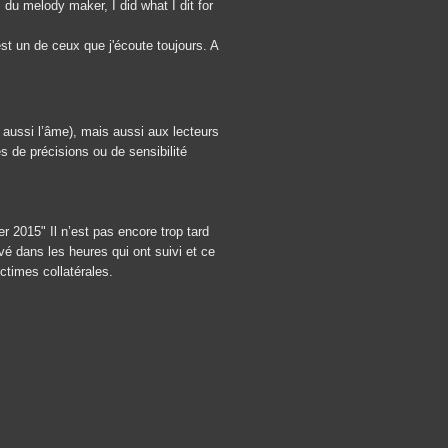
du melody maker, I did what I dit for
est un de ceux que j'écoute toujours. A
 aussi l’âme), mais aussi aux lecteurs
 de précisions ou de sensibilité
r 2015" Il n’est pas encore trop tard
vé dans les heures qui ont suivi et ce
ctimes collatérales.