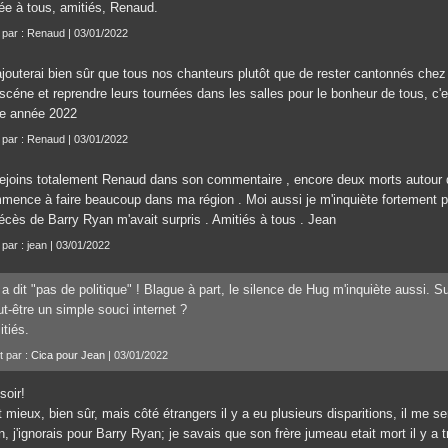
ée à tous, amitiés, Renaud.
t par : Renaud | 03/01/2022
rajouterai bien sûr que tous nos chanteurs plutôt que de rester cantonnés che
scéne et reprendre leurs tournées dans les salles pour le bonheur de tous, c'e
te année 2022
t par : Renaud | 03/01/2022
rejoins totalement Renaud dans son commentaire , encore deux morts autour d
mence à faire beaucoup dans ma région . Moi aussi je m'inquiète fortement po
décès de Barry Ryan m'avait surpris . Amitiés à tous . Jean
 par : jean | 03/01/2022
a dit "pas de politique" ! Blague à part, le silence de Hug m'inquiète aussi. S
t-être un simple souci internet ?
tiés.
t par :
Cica pour Jean
| 03/01/2022
soir!
 mieux, bien sûr, mais côté étrangers il y a eu plusieurs disparitions, il me s
, j'ignorais pour Barry Ryan; je savais que son frère jumeau etait mort il y a 