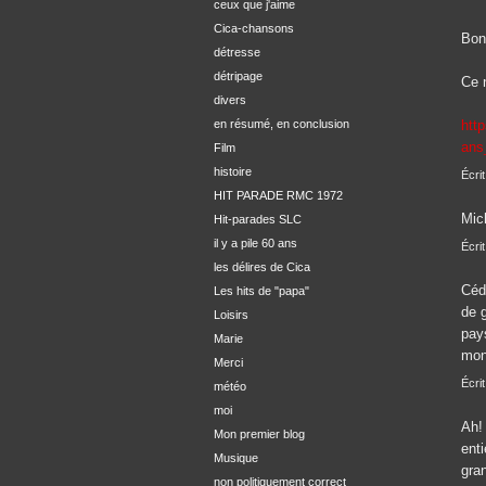
ceux que j'aime
Cica-chansons
Bons
détresse
détripage
Ce n
divers
en résumé, en conclusion
http
ans
Film
histoire
Écrit
HIT PARADE RMC 1972
Mic
Hit-parades SLC
il y a pile 60 ans
Écrit
les délires de Cica
Cédr
Les hits de "papa"
de g
Loisirs
pays
Marie
mon
Merci
Écrit
météo
moi
Ah! 
Mon premier blog
ent
Musique
gra
non politiquement correct