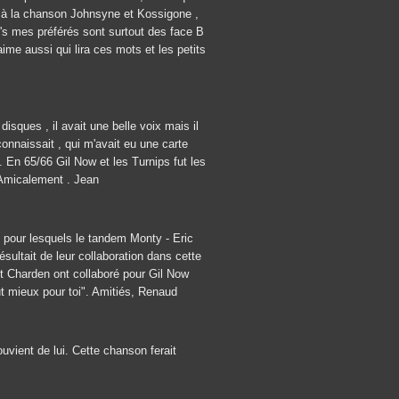
ut à la chanson Johnsyne et Kossigone ,
's mes préférés sont surtout des face B
'aime aussi qui lira ces mots et les petits
sques , il avait une belle voix mais il
onnaissait , qui m'avait eu une carte
 . En 65/66 Gil Now et les Turnips fut les
. Amicalement . Jean
rs pour lesquels le tandem Monty - Eric
sultait de leur collaboration dans cette
 et Charden ont collaboré pour Gil Now
ut mieux pour toi". Amitiés, Renaud
vient de lui. Cette chanson ferait