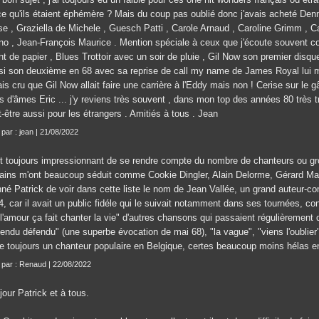
ce qu'ils étaient éphémère ? Mais du coup pas oublié donc j'avais acheté Den
se , Graziella de Michele , Guesch Patti , Carole Arnaud , Caroline Grimm , C
no , Jean-François Maurice . Mention spéciale à ceux que j'écoute souvent
nt de papier , Blues Trottoir avec un soir de pluie , Gil Now son premier disq
si son deuxième en 68 avec sa reprise de call my name de James Royal lui 
ais cru que Gil Now allait faire une carrière à l'Eddy mais non ! Cerise sur le
s d'âmes Eric ... j'y reviens très souvent , dans mon top des années 80 très t
-être aussi pour les étrangers . Amitiés à tous . Jean
 par : jean | 21/08/2022
st toujours impressionnant de se rendre compte du nombre de chanteurs ou gr
tains m'ont beaucoup séduit comme Cookie Dingler, Alain Delorme, Gérard Manu
nné Patrick de voir dans cette liste le nom de Jean Vallée, un grand auteur-co
, car il avait un public fidéle qui le suivait notamment dans ses tournées, c
"l'amour ça fait chanter la vie" d'autres chansons qui passaient régulièrement
endu défendu" (une superbe évocation de mai 68), "la vague", "viens l'oublier"
te toujours un chanteur populaire en Belgique, certes beaucoup moins hélas e
t par : Renaud | 22/08/2022
our Patrick et à tous.