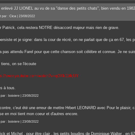
i enlevé JJ LIONEL au vu de sa "danse des petits chats", bien vendu en 1982
t par :
Cica
| 23/08/2022
r Patrick, cela restera NOTRE désaccord majeur mais rien de grave.
ersiste et je signe: dans la cour de récré, on ne parlait que de ça en 67, les
a pas attendu Farel pour que cette chanson soit célèbre et connue. Je ne sui
tiens, on se l'écoute
ps://www.youtube.com/watch?v=qOXk11tkjUY
es à tous.
 par : boixiere | 23/08/2022
 contre, c'eut été une erreur de mettre Hrbert LEONARD avec Pour le plaisir, c
se en moi tient mon coeur et d'autres encore.
 par : boixiere | 23/08/2022
ick et Michel , pour être clair , les petits boudins de Dominique Walter , en 67