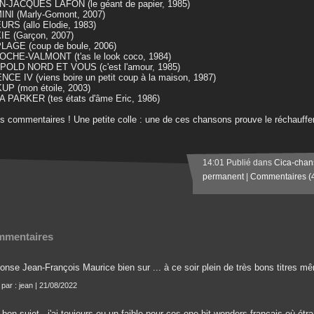
N-JACQUES LAFON (le géant de papier, 1985)
INI (Marly-Gomont, 2007)
RS (allo Elodie, 1983)
IE (Garçon, 2007)
LAGE (coup de boule, 2006)
OCHE-VALMONT (t'as le look coco, 1984)
POLD NORD ET VOUS (c'est l'amour, 1985)
NCE IV (viens boire un petit coup à la maison, 1987)
UP (mon étoile, 2003)
 PARKER (tes états d'âme Eric, 1986)
s commentaires ! Une petite colle : une de ces chansons prouve le réchauffe
14:01 Publié dans
Cica-chan
permanent
|
Commentaires (
mentaires
onse Jean-François Maurice bien sur ... à ce soir plein de très bons titres m
 par : jean | 21/08/2022
 bon sujet , j'ai toujours eu un faible pour ces one hit wonders français où ét