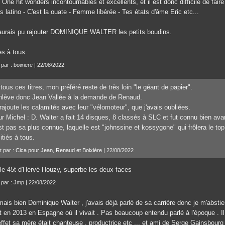
One hit wonders incontournables et excellents, et il est donc difficile de fai
s latino - C'est la ouate - Femme libérée - Tes états d'âme Eric etc...
aurais pu rajouter DOMINIQUE WALTER les petits boudins.
es à tous.
 par : boixiere | 22/08/2022
tous ces titres, mon préféré reste de très loin "le géant de papier".
nlève donc Jean Vallée à la demande de Renaud.
rajoute les calamités avec leur "vélomoteur", que j'avais oubliées.
r Michel : D. Walter a fait 14 disques, 8 classés à SLC et fut connu bien ava
st pas sa plus connue, laquelle est "johnssine et kossygone" qui frôlera le 
tiés à tous.
t par :
Cica pour Jean, Renaud et Boixière
| 22/08/2022
i le 45t d'Hervé Houzy, superbe les deux faces
t par : Jmp | 22/08/2022
mais bien Dominique Walter , j'avais déjà parlé de sa carrière donc je m'abstien
t en 2013 en Espagne où il vivait . Pas beaucoup entendu parlé à l'époque . Il
ffet sa mère était chanteuse , productrice etc ... et ami de Serge Gainsbourg 