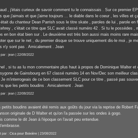
ud , j'étais curieux de savoir comment tu le connaissais . Sur ce premier EP d
es que j'aimais et que j'aime toujours ... le diable dans le coeur , les villes et 
était du chanteur Dean Parrish sous le titre skate , paroles de lui , parole e
tehrey , c'était ce titre que SLC avait classé numéro 42 . Si tu le possèdes ,
os en bon état bien sur . Le deuxième est très bon aussi mais moins rare mais
oter que sur le net , du premier disque se trouve uniquement dis-le moi , je 
es n'y sont pas . Amicalement . Jean
 par : jean | 22/08/2022
hel , si tu as lu mon commentaire plus haut à propos de Dominique Walter et 
sygone de Gainsbourg en 67 classé numéro 14 en Nov/Dec son meilleur clas
 Je m'interrogeais de ce bon classement SLC pour ce titre , passé pas souvent 
ns que les petits boudins . Amicalement . Jean
 par : jean | 22/08/2022
 petits boudins avaient été remis aux goûts du jour via la reprise de Robert Fa
nson originale de D Walter et qu'on l'a passée sur les ondes à gogo.
s comme le dit Jean à l'époque on l'avait peu entendue.
t'embrasse.
t par :
Cica pour Boixière
| 23/08/2022