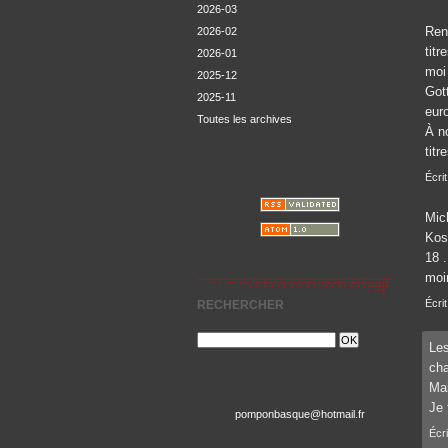
2026-03
Rena
2026-02
titr
2026-01
moi 
2025-12
Got
2025-11
eur
Toutes les archives
À n
titr
Écrit
Mic
Kos
18 .
moi
Écrit
RECHERCHER
Les
cha
Mai
Je 
pomponbasque@hotmail.fr
Écri