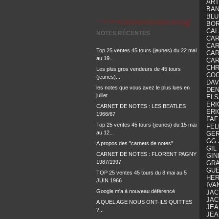
ART 
BAND
BLUE
BORI
CAL
NOTES RÉCENTES
CARO
CARO
Top 25 ventes 45 tours (jeunes) du 22 mai
CARO
au 19...
CARO
CHRI
Les plus gros vendeurs de 45 tours
COO
(jeunes)...
DAV
les notes que vous avez le plus lues en
DENN
juillet
ELSA
ERIC
CARNET DE NOTES : LES BEATLES
ERI
1966/67
FAF 
Top 25 ventes 45 tours (jeunes) du 15 mai
FELI
au 12...
GERA
GG J
A propos des "carnets de notes"
GIL 
CARNET DE NOTES : FLORENT PAGNY
GINI
1987/1997
GRAZ
GUE
TOP 25 ventes 45 tours du 8 mai au 5
HER
JUIN 1966
IVAN
Google m'a à nouveau déférencé
JACN
JACQ
A QUEL AGE NOUS ONT-ILS QUITTES
JEA
?...
JEA