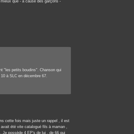
re mieux que - à cause des garçons -
nt "les petits boudins". Chanson qui
top 10 à SLC en décembre 67.
s cette fois mais juste un rappel , il est
 avait été vite catalogué fils à maman ,
. Je possède 4 EP's de lui , de 66 qui