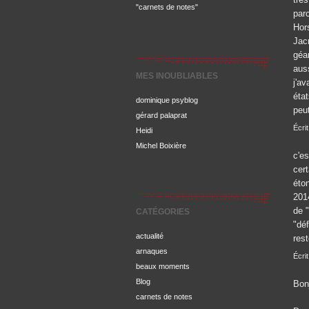
"carnets de notes"
par
Hor
Jac
géa
aus
MES INOUBLIABLES
j'av
état
dominique psyblog
peut
gérard palaprat
Écrit
Heidi
Michel Boixière
c'e
cer
éto
2014
de 
CATÉGORIES
"déf
actualité
res
arnaques
Écri
beaux moments
Blog
Bonj
carnets de notes