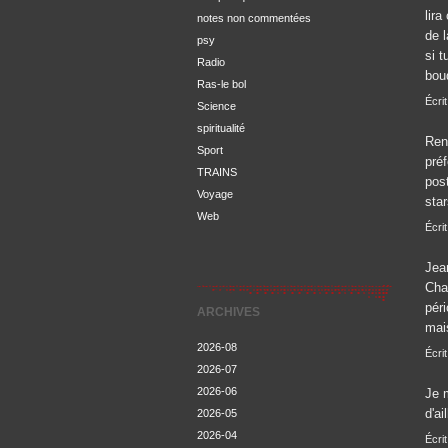
lir
notes non commentées
de 
psy
si t
Radio
bou
Ras-le bol
Écrit
Science
spiritualité
Rena
Sport
préf
TRAINS
post
Voyage
sta
Web
Écrit
Jean
Char
péri
ARCHIVES
mais
2026-08
Écri
2026-07
2026-06
Je 
d'ai
2026-05
2026-04
Écrit