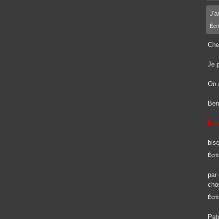
J'a
Écri
Che
Je p
On 
Ben 
htt
bis
Écrit
par
cho
Écrit
Patr