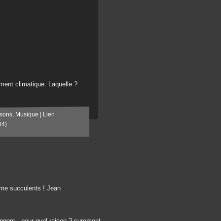
ment climatique. Laquelle ?
sons
,
Musique
|
Lien
44)
ême succulents ! Jean
rangers , pour quel raison ? surement