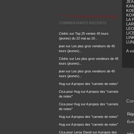
JEA
KAM
KOEU
KOX
LA P
COMMENTAIRES RÉCENTS
LAR
LEO
LICE
Cédric
sur
Top 25 ventes 45 tours
LINK
(jeunes) du 22 mai au 19...
LUNA
jean
sur
Les plus gros vendeurs de 45
A vo
tours (jeunes)...
Cédric
sur
Les plus gros vendeurs de 45
tours (jeunes)...
jean
sur
Les plus gros vendeurs de 45
tours (jeunes)...
Hug
sur
A propos des "carnets de notes"
Cica pour Hug
sur
A propos des "carnets
de notes"
Com
Cica pour Hug
sur
A propos des "carnets
de notes"
Rép
Hug
sur
A propos des "carnets de notes"
Écrit
Hug
sur
A propos des "carnets de notes"
Cica pour Leroy David
sur
A propos des
très