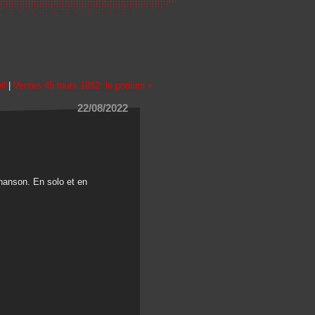
il
|
Ventes 45 tours 1982: le podium »
22/08/2022
chanson. En solo et en