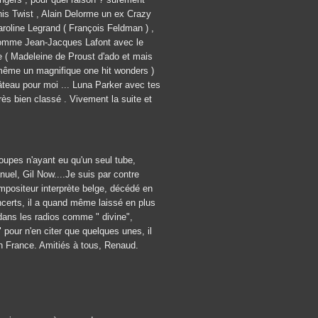
nis Twist , Alain Delorme un ex Crazy
aroline Legrand ( François Feldman ) ,
 comme Jean-Jacques Lafont avec le
ue ( Madeleine de Proust d'ado et mais
même un magnifique one hit wonders )
 gâteau pour moi ... Luna Parker avec tes
rès bien classé . Vivement la suite et
oupes n'ayant eu qu'un seul tube,
el, Gil Now....Je suis par contre
mpositeur interprète belge, décédé en
oncerts, il a quand même laissé en plus
 dans les radios comme " divine",
 pour n'en citer que quelques unes, il
n France. Amitiés à tous, Renaud.