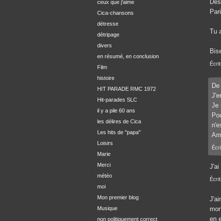
Des 
ceux que j'aime
Pari
Cica-chansons
détresse
Tu 
détripage
divers
Bis
en résumé, en conclusion
Écrit
Film
histoire
De 
HIT PARADE RMC 1972
J'e
Hit-parades SLC
Je 
il y a pile 60 ans
Pou
les délires de Cica
n'e
Les hits de "papa"
Ami
Loisirs
Écri
Marie
Merci
J'a
météo
Écri
moi
Mon premier blog
J'ai
Musique
mor
en e
non politiquement correct