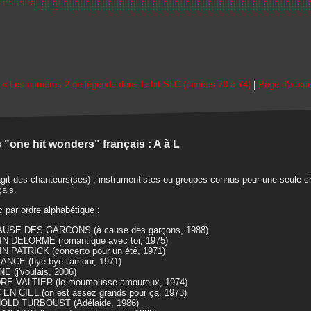
« Les numéros 2 de légende dans le hit SLC (années 70 à 74)
|
Page d'accue
 "one hit wonders" français : A à L
'agit des chanteurs(ses) , instrumentistes ou groupes connus pour une seule 
çais.
 par ordre alphabétique :
AUSE DES GARCONS (à cause des garçons, 1988)
IN DELORME (romantique avec toi, 1975)
N PATRICK (concerto pour un été, 1971)
ANCE (bye bye l'amour, 1971)
E (j'voulais, 2006)
RE VALTIER (le moumousse amoureux, 1974)
EN CIEL (on est assez grands pour ça, 1973)
OLD TURBOUST (Adélaide, 1986)