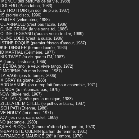
MENGO (les parfums de sa vie, 1988)
OLERO (Paris latino, 1983)
S TROTTOIR (un soir de pluie, 1987)
S (soirée disco, 1996)
AMITES (vélomoteur, 1988)
L ARNAULD (c'est pas facile, 1986)
LINE GRIMM (la vie sans toi, 1986)
LINE LEGRAND (j'aurais voulu te dire, 1989)
LINE LOEB (c'est la ouate, 1986)
STINE ROQUE (premier frisson d'amour, 1987)
KIE DINGLER (femme libérée, 1984)
ID MARTIAL (Célimène, 1977)
IS TWIST (tu dis que tu l'M, 1987)
 (Leroy - tristesse, 1966)
 BERDA (moi je veux vivre tango, 1972)
C MORENA (oh mon bateau, 1987)
LA RAGE (pas le temps, 2006)
X GRAY (la gitane, 1988)
RD MANUEL (on a trop fait l'amour ensemble, 1971)
UNIOR (tu m'connais pas, 1978)
NOW (dis-le moi, 1967)
 GALLAN (j'arrête pas la musique, 1983)
IELLA DE MICHELE (le pull-over blanc, 1987)
SCH PATI (Etienne, 1988)
VE HOUZY (toi et moi, 1971)
OV (les nuits sans soleil, 1989)
O (rectangle, 1980)
UES PLOQUIN (l'amour n'attend plus que toi, 1973)
N-BAPTISTE QUENIN (parfum de femme, 1981)
N-FRANCOIS MAURICE (28° à l'ombre, 1978)