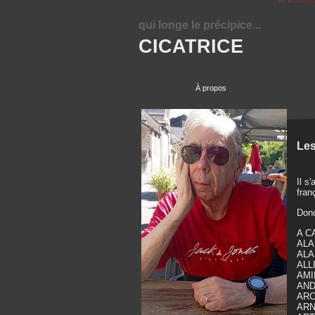
qui longe le précipice...
CICATRICE
À propos
Les
Il s
fran
Donc
A C
ALA
ALAI
ALLI
AMIN
AND
ARC 
ARN