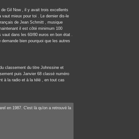
e Gil Now , il y avait trois excellents
ça vaut mieux pour toi . Le dernier dis-le
n français de Jean Schmitt , musique
 maintenant il est côté minimum 100
 vaut dans les 60/80 euros en bon état .
me demande bien pourquoi que les autres
du classement du titre Johnssine et
sement puis Janvier 68 classé numéro
à la radio et à la télé , en tout cas
rel en 1987. C'est là qu'on a retrouvé la