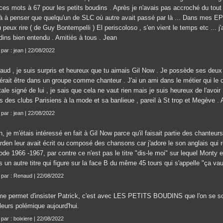
a ces mots à 67 pour les petits boudins . Après je n'avais pas accroché du to
là à penser que quelqu'un de SLC où autre avait passé par là ... Dans mes EP
u peux rire ( de Guy Bontempelli ) El periscoloso , s'en vient le temps etc ... j
dins bien entendu . Amitiés à tous . Jean
 par : jean | 22/08/2022
ud , je suis surpris et heureux que tu aimais Gil Now . Je possède ses deux di
érait être dans un groupe comme chanteur . J'ai un ami dans le métier qui le c
ale signé de lui , je sais que cela ne vaut rien mais je suis heureux de l'avoir
rs des clubs Parisiens à la mode et sa banlieue , pareil à St trop et Megève 
 par : jean | 22/08/2022
, je m'étais intéressé en fait à Gil Now parce qu'il faisait partie des chanteu
den leur avait écrit ou composé des chansons car j'adore le son anglais qui ré
ode 1966 -1967, par contre ce n'est pas le titre "dis-le moi" sur lequel Monty
 un autre titre qui figure sur la face B du même 45 tours qui s'appelle "ça va
t par : Renaud | 22/08/2022
me permet d'insister Patrick, c'est avec LES PETITS BOUDINS que l'on se sou
lleurs polémique aujourd'hui.
 par : boixiere | 22/08/2022