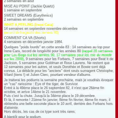
2 semaines en aout
MISE AU POINT (Jackie Quartz)
1 semaine en septembre
SWEET DREAMS (Eurythmics)
2 semaines en septembre
WHAT A FEELING (Irene Cara)
14 semaines en septembre novembre décembre
(record de longévité des années 80)
COMMENT CA VA (Shorts)
4 semaines en décembre janvier 1984.
Quelques "poids lourds" en cette année 83 : 14 semaines au top pour
Irene Cara, record de longévité pour les années 80
(rappel 20 semaines
pour Lou Bega sur les années 90, 17 semaines pour
les rois du monde
sur les 2000)
, 9 semaines pour les Forbans, 7 semaines pour Beat it de
Jackson, 5 semaines pour Goldman et Rose Laurens. Ne restent que
12 semaines pour les autres, et seuls Dorothée et Bowie sont déjà
connus. La débâcle pour les "anciens" dont seuls surnagent Christophe,
Vilard (tiens !) et Julien Clerc, pourtant vendeur d'albums.
Je traiterai les podiums la semaine prochaine, mais je voudrais évoquer
un "cas" rarissime : Eye of the tiger, de Survivor.
Entré à la 49ème place le 26 septembre 82, il n'est que 26ème fin
octobre, et arrive 14ème le 21 novembre.
Puis c'est la chute. Jusqu'à la 34ème place le 19 décembre.
Et là, il remonte ! 21ème fin janvier, 8ème fin février, 4ème fin mars, il
obtiendra une belle seconde place le 10 avril, derrière des Forbans hors
d'atteinte.
Hors décès, les cas de ce type sont très rares.
A bientôt pour le podium.