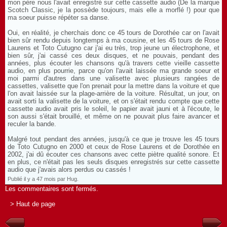
mon père nous l'avait enregistré sur cette cassette audio (De la marque
Scotch Classic, je la possède toujours, mais elle a morflé !) pour que
ma soeur puisse répéter sa danse.
Oui, en réalité, je cherchais donc ce 45 tours de Dorothée car on l'avait
bien sûr rendu depuis longtemps à ma cousine, et les 45 tours de Rose
Laurens et Toto Cutugno car j'ai eu très, trop jeune un électrophone, et
bien sûr, j'ai cassé ces deux disques, et ne pouvais, pendant des
années, plus écouter les chansons qu'à travers cette vieille cassette
audio, en plus pourrie, parce qu'on l'avait laissée ma grande soeur et
moi parmi d'autres dans une valisette avec plusieurs rangées de
cassettes, valisette que l'on prenait pour la mettre dans la voiture et que
l'on avait laissée sur la plage-arrière de la voiture. Résultat, un jour, on
avait sorti la valisette de la voiture, et on s'était rendu compte que cette
cassette audio avait pris le soleil, le papier avait jauni et à l'écoute, le
son aussi s'était brouillé, et même on ne pouvait plus faire avancer et
reculer la bande.
Malgré tout pendant des années, jusqu'à ce que je trouve les 45 tours
de Toto Cutugno en 2000 et ceux de Rose Laurens et de Dorothée en
2002, j'ai dû écouter ces chansons avec cette piètre qualité sonore. Et
en plus, ce n'était pas les seuls disques enregistrés sur cette cassette
audio que j'avais alors perdus ou cassés !
Publié il y a 47 mois par Hug.
Les commentaires sont fermés.
> Haut de page