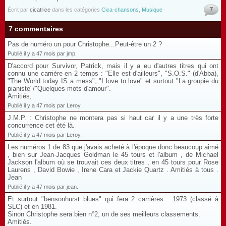
7
Écrit par
cicatrice
dans les catégories
Cica-chansons
,
Musique
7 commentaires
Pas de numéro un pour Christophe...Peut-être un 2 ?
Publié il y a 47 mois par jmp.
D'accord pour Survivor, Patrick, mais il y a eu d'autres titres qui ont
connu une carrière en 2 temps : "Elle est d'ailleurs", "S.O.S." (d'Abba),
"The World today IS a mess", "I love to love" et surtout "La groupie du
pianiste"/"Quelques mots d'amour".
Amitiés,
Publié il y a 47 mois par Leroy.
J.M.P. : Christophe ne montera pas si haut car il y a une très forte
concurrence cet été là.
Publié il y a 47 mois par Leroy.
Les numéros 1 de 83 que j'avais acheté à l'époque donc beaucoup aimé
, bien sur Jean-Jacques Goldman le 45 tours et l'album , de Michael
Jackson l'album où se trouvait ces deux titres , en 45 tours pour Rose
Laurens , David Bowie , Irene Cara et Jackie Quartz . Amitiés à tous .
Jean
Publié il y a 47 mois par jean.
Et surtout "bensonhurst blues" qui fera 2 carrières : 1973 (classé à
SLC) et en 1981.
Sinon Christophe sera bien n°2, un de ses meilleurs classements.
Amitiés.