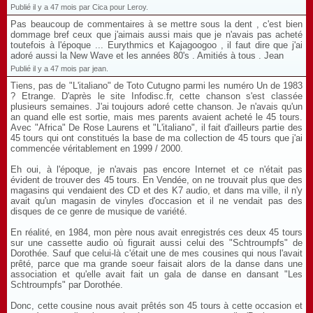
Publié il y a 47 mois par Cica pour Leroy.
Pas beaucoup de commentaires à se mettre sous la dent , c'est bien
dommage bref ceux que j'aimais aussi mais que je n'avais pas acheté
toutefois à l'époque ... Eurythmics et Kajagoogoo , il faut dire que j'ai
adoré aussi la New Wave et les années 80's . Amitiés à tous . Jean
Publié il y a 47 mois par jean.
Tiens, pas de "L'italiano" de Toto Cutugno parmi les numéro Un de 1983
? Etrange. D'après le site Infodisc.fr, cette chanson s'est classée
plusieurs semaines. J'ai toujours adoré cette chanson. Je n'avais qu'un
an quand elle est sortie, mais mes parents avaient acheté le 45 tours.
Avec "Africa" De Rose Laurens et "L'italiano", il fait d'ailleurs partie des
45 tours qui ont constitués la base de ma collection de 45 tours que j'ai
commencée véritablement en 1999 / 2000.
Eh oui, à l'époque, je n'avais pas encore Internet et ce n'était pas
évident de trouver des 45 tours. En Vendée, on ne trouvait plus que des
magasins qui vendaient des CD et des K7 audio, et dans ma ville, il n'y
avait qu'un magasin de vinyles d'occasion et il ne vendait pas des
disques de ce genre de musique de variété.
En réalité, en 1984, mon père nous avait enregistrés ces deux 45 tours
sur une cassette audio où figurait aussi celui des "Schtroumpfs" de
Dorothée. Sauf que celui-là c'était une de mes cousines qui nous l'avait
prêté, parce que ma grande soeur faisait alors de la danse dans une
association et qu'elle avait fait un gala de danse en dansant "Les
Schtroumpfs" par Dorothée.
Donc, cette cousine nous avait prêtés son 45 tours à cette occasion et