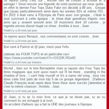
Je rejoins Leroy c'est sur , encore tant de choses à écouter et à
partager ! Sinon encore une légende de notre jeunesse qui nous quitte ,
en effet le dernier Four Tops Duke Fakir est décédé à 88 ans . Groupe
que j'avais particulièrement aimé dans les années 60's et même 70's .
En 2022 il était venu à l'Olympia de Paris avec son groupe , c'était le
seul survivant à cette époque , le show était grandiose d'après mes
amis qui y avaient assisté avec 16 musiciens dont 10 cuivres , je
regrette encore d'avoir loupé ce show . Amitiés à tous . Jean
Publié il y a 24 mois par jean.
Je rejoins aussi Renaud , nos commentaires se sont croisés . Jean
Publié il y a 24 mois par jean.
Bon vent à Patrick et @ jean, merci pour l'info.
j'adorais les FOUR TOPS et en particulier ceci
https://www.youtube.com/watch?v=GXQ3K-RGe60
Publié il y a 24 mois par boixiere.
Michel , bien sur le titre Bernadette mais je rajoute des Four Tops les
titres magiques que sont aussi reach out i'll be there , standing in the
shadow of love , i can't help myself et it's a same old song , tous ces
titres cités font parti de mon top 5 de ce groupe légendaire . D'ailleurs
Claude François avait repris deux titres d'eux avec succès j'attendrai et
c'est la même chanson . Amitiés . Jean
Publié il y a 24 mois par jean.
@ Jean, si tu as lu mon livre, ce que je ne doute pas, tu as vu
comment ils ont échappé à al mort...
Un accident d'ailleurs qui a fait la UNE des journaux à l'époque.