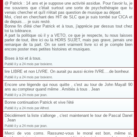
@ Patrick : 14 ans et je suppose une activité assidue. Pour t'avoir lu, je
me souviens que c'était surtout une sorte de psychothérapie que tu
venais chercher et qu'il n'était pas question de musique au départ.
Moi, c'est en cherchant des HIT de SLC que je suis tombé sur CICA et
de depuis.... je suis resté.
Bonne fin d'été cher Patrick et à tous, j'apprécie par dessus tout chez
toi ta tolérance.
A part la politique où il y a VETO, ce que je respecte, tu nous laisses
parler de tout, être ici ou là HORS SUJET, mais pas grave, jamais une
remarque de ta part. On se sent vraiment livre ici et je compte bien
encore poster mes petites histoires et musiques.
Bises à toi et à tous.
Publié il y a 24 mois par boixiere.
lire LIBRE et non LIVRE. On aurait pu aussi écrire IVRE....de bonheur.
Publié il y a 24 mois par boixiere.
Encore une légende qui nous quitte , c'est au tour de John Mayall 90
ans au compteur quand même . Amitiés à tous . Jean
Publié il y a 24 mois par jean.
Bonne continuation Patrick et vive l'été
Publié il y a 24 mois par Alfred.
Décidément la liste s'allonge , c'est maintenant le tour de Pascal Danel
. Jean
Publié il y a 24 mois par jean.
Merci de vos coms. Rassurez-vous le moral est bon, même si,