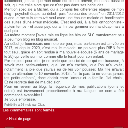
lucidement, je sais que mon heure est bientot arrivée, mon chat aussi le
sait, qui me colle alors que ce n'est pas dans ses habitudes.
Mention spéciale à Michel, qui a compris les différentes étapes de mon
blog : psychothérapie au début, puis "bureau des pleurs" en 2011/2012
quand je me suis retrouvé seul avec une épouse malade et handicapée
des suites d'une erreur médicale. C'est moi qui, à la fois orthophoniste -
à plein temps - et aussi psy, qui ai fini par gommer son handicap mais à
quel prix..
Au même moment j'avais mis en ligne les hits de SLC transformant peu
à peu mon blog en blog musical.
Au début je fournissais une note par jour, mais parkinson est arrivée en
2017, et depuis 2020, c'est moi le malade, ne pouvant plus RIEN faire
tout seul, grâce en soit rendue à ma nouvelle épouse (6 ans de mariage
le 28) qui veille sur moi comme elle le ferait pour son enfant.
Par respect pour elle, je ne parle que peu ici de ce qui me tracasse, à
savoir mes petits-enfants, que l'on m'a cachés, que l'on m'a volés,
notamment la joie que j'aurais eu de les voir pousser. Ma fille m'avait
mis un ultimatum le 10 novembre 2013 : "si tu pars tu ne verras jamais
tes petits-enfants", donc choisir entre l'amour et la famille. J'ai choisi,
Et ne regrette rien de ma décision.
Pour en revenir au blog, la fréquence de mes publications (coms et
notes) est inversement proportionnelle à ma fatigue; ce com a été
commencé avant-hier !
Je vous embrasse.
Publié il y a 24 mois par Cica.
Les commentaires sont fermés.
> Haut de page