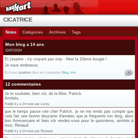
CICATRICE
Notes
Catégories
Archives
Tags
Mon blog a 14 ans
22/07/2024
Et j'espère - n'y croyant pas trop - fêter la 15ème bougie !
Je vous embrasse.
12
Écrit par
cicatrice
dans les catégories
Blog
,
moi
12 commentaires
Je te souhaite, bien sûr, de la fêter, Patrick.
Amitiés,
Publié il y a 24 mois par Leroy.
que le temps passe vite cher Patrick, je ne me rends pas compte que
cela fait une bonne douzaine d'années que je fréquente ton blog, alors
bon Anniversaire et bien sûr rendez-vous pour le quinzième, amitiés à
tous, Renaud
Publié il y a 24 mois par Renaud.