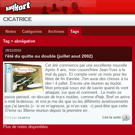
CICATRICE
Notes
Catégories
Archives
Tags
Tag > abnégation
28/11/2010
l'été du quitte ou double (juillet aout 2002)
Cet été commence par une excellente nouvelle :
Après 4 ans, mon cousin/frère Jean-Yves a le
mal du pays. Et compte venir un mois pour les
fêtes de fin d'année. J'en aurai des choses à lui
dire ! 4 juillet. Encore une réunion au boulot.
Mon principal souci est de savoir quand ils vont
attaquer, sur quoi et comment . Le matin se
passe peinard, on discute de trucs inutiles, comme d'hab. Bref on arrive
à midi là-dessus, et moi je me dis que vu les différents avertissements
que j’ai lancés (« si on m’agresse, je m’en vais ») peut-être que cette
37ème ou 38ème réunion depuis la première en...
Lire la suite
3
Écrit par
cicatrice
Plus de notes disponibles.