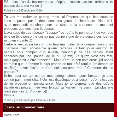
PS : lors d'un de tes nombreux périples, n'oublie pas de t'arrêter si tu
passes dans ma vallée ;)
Publié il y a 185 mois par Odile.
Tu vas me traiter de parano, mais j'ai l'impression que beaucoup de
liens proposés par fb dépendent des gouts de l'internaute. Ainsi bibi,
avec mon petit penchant pour les stats et la chanson, ne me sont
proposés que des liens là-dessus.
L'avantage de ces réseaux "sociaux" est qu'ils te permettent de voir que
telle ou telle personne qui n'a pas donné signe de vie depuis des lustres
est bien vivante :))
Certains jeux aussi ne sont pas trop mal, celui de la compétition sur les
chansons n'est accessible qu'aux retraités (il faut jouer environ 10
parties pour grimper d'un niveau, beaucoup de ces parties étant
séparées par une "pause" de 10 ou 12 mn). Le quizz n'est pas mal,
mais gagnerait à être "francisé". Mais c'est un bon révélateur, j'ai appris
ce matin que la femme la plus proche de moi côté famille (en dehors de
ma fille) trouvait "qu'on ne s'amusait pas avec moi !" Comment dois-le
prendre ?
Enfin, pour ce qui est de mes pérégrinations, pour l'instant, je suis
coincé par... mon chat ! Qui est diabétique et a besoin qu'on s'occupe
de lui presque en permanence. Mais je te promets que dès qu'une
balade est programmée vers le sud, ta "vallée" me verra ! En plus elle
n'est pas loin du Viognier ;-))
Bisous.
Publié il y a 185 mois par Cica pour Odile.
Écrire un commentaire
Votre nom :