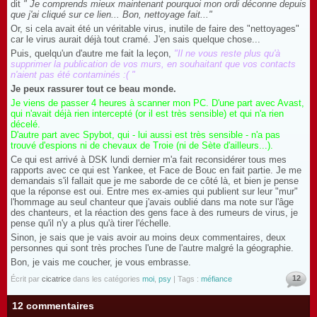
dit
"
Je comprends mieux maintenant pourquoi mon ordi déconne depuis
que j'ai cliqué sur ce lien... Bon, nettoyage fait..."
Or, si cela avait été un véritable virus, inutile de faire des "nettoyages"
car le virus aurait déjà tout cramé. J'en sais quelque chose...
Puis, quelqu'un d'autre me fait la leçon,
"
Il ne vous reste plus qu'à
supprimer la publication de vos murs, en souhaitant que vos contacts
n'aient pas été contaminés :( "
Je peux rassurer tout ce beau monde.
Je viens de passer 4 heures à scanner mon PC. D'une part avec Avast,
qui n'avait déjà rien intercepté (or il est très sensible) et qui n'a rien
décelé.
D'autre part avec Spybot, qui - lui aussi est très sensible - n'a pas
trouvé d'espions ni de chevaux de Troie (ni de Sète d'ailleurs...).
Ce qui est arrivé à DSK lundi dernier m'a fait reconsidérer tous mes
rapports avec ce qui est Yankee, et Face de Bouc en fait partie. Je me
demandais s'il fallait que je me saborde de ce côté là, et bien je pense
que la réponse est oui. Entre mes ex-amies qui publient sur leur "mur"
l'hommage au seul chanteur que j'avais oublié dans ma note sur l'âge
des chanteurs, et la réaction des gens face à des rumeurs de virus, je
pense qu'il n'y a plus qu'à tirer l'échelle.
Sinon, je sais que je vais avoir au moins deux commentaires, deux
personnes qui sont très proches l'une de l'autre malgré la géographie.
Bon, je vais me coucher, je vous embrasse.
12
Écrit par
cicatrice
dans les catégories
moi
,
psy
| Tags :
méfiance
12 commentaires