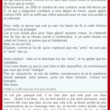
de virus que je serais.
Effectivement, en 2005 le nombre de mes contacts avait été divisé par
3, ce qui a largement contribué à mon départ du forum, ayant appris
comme DSK qu'il ne suffit pas d'être puissant pour ne pas succomber à
la calomnie.
Donc voilà, je pense que soit je vais me barrer de fb si cette histoire
continue à se propager.
Car je suis là-bas plus pour "faire plaisir" qu'autre chose. Je n'attends
rien de bon de ce réseau social à l'américaine, si un autre réseau se
créait en France, je pense que je l'adopterais.
Mais on en est loin...
D'autant, comme je l'ai dit, qu'on s'aperçoit que nos "amis" ne sont pas
si "amis" que ça...
Autre solution : faire un tri drastique sur les "amis", et ne garder que les
véritables.
C'est sans doute ça que je vais faire et dès aujourd'hui, en commençant
par ceux qui m'ont "manqué".
Pas toi, rassure-toi, on est de vieilles connaissance et je te pardonne
d'avoir paniqué, sans preuve, juste sur deux rumeurs. L'erreur est
humaine.
Des bises.
Publié il y a 185 mois par Cica pour Sympho.
Je n'ai pas paniqué mdr, il en faut plus que cela pour me faire
peur.....Quant à la deuz, oui j'ai bien pensé à une autre personne, mais
comme elle n'est pas plus accroc que cela à fb, je doute qu'elle ait pris
connaissance de ce message chez toi, et encore moins qu'elle clique
sur le lien. Je ne pense pas que Cécile se cache de toi, et cela