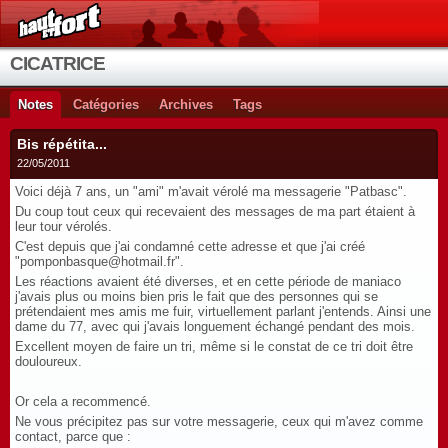
CICATRICE
Notes
Catégories
Archives
Tags
Bis répétita...
22/05/2011
Voici déjà 7 ans, un "ami" m'avait vérolé ma messagerie "Patbasc".
Du coup tout ceux qui recevaient des messages de ma part étaient à
leur tour vérolés.
C'est depuis que j'ai condamné cette adresse et que j'ai créé
"pomponbasque@hotmail.fr".
Les réactions avaient été diverses, et en cette période de maniaco
j'avais plus ou moins bien pris le fait que des personnes qui se
prétendaient mes amis me fuir, virtuellement parlant j'entends. Ainsi une
dame du 77, avec qui j'avais longuement échangé pendant des mois.
Excellent moyen de faire un tri, même si le constat de ce tri doit être
douloureux.
Or cela a recommencé.
Ne vous précipitez pas sur votre messagerie, ceux qui m'avez comme
contact, parce que :