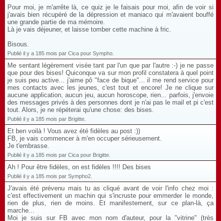
Pour moi, je m'arrête là, ce quiz je le faisais pour moi, afin de voir si
j'avais bien récupéré de la dépression et maniaco qui m'avaient bouffé
une grande partie de ma mémoire.
Là je vais déjeuner, et laisse tomber cette machine à fric.
Bisous.
Publié il y a 185 mois par Cica pour Sympho.
Me sentant légèrement visée tant par l'un que par l'autre :-) je ne passe
que pour des bises! Quiconque va sur mon profil constatera à quel point
je suis peu active... j'aime pô "face de bique"... il me rend service pour
mes contacts avec les jeunes, c'est tout et encore! Je ne clique sur
aucune application, aucun jeu, aucun horoscope, rien... parfois, j'envoie
des messages privés à des personnes dont je n'ai pas le mail et pi c'est
tout. Alors, je ne répéterai qu'une chose: des bises.
Publié il y a 185 mois par Brigitte.
Et ben voilà ! Vous avez été fidèles au post :))
FB, je vais commencer à m'en occuper sérieusement.
Je t'embrasse.
Publié il y a 185 mois par Cica pour Brigitte.
Ah ! Pour être fidèles, on est fidèles !!!! Des bises
Publié il y a 185 mois par Sympho2.
J'avais été prévenu mais tu as cliqué avant de voir l'info chez moi :
c'est effectivement un machin qui s'incruste pour emmerder le monde,
rien de plus, rien de moins. Et manifestement, sur ce plan-là, ça
marche...
Moi je suis sur FB avec mon nom d'auteur, pour la "vitrine" (très