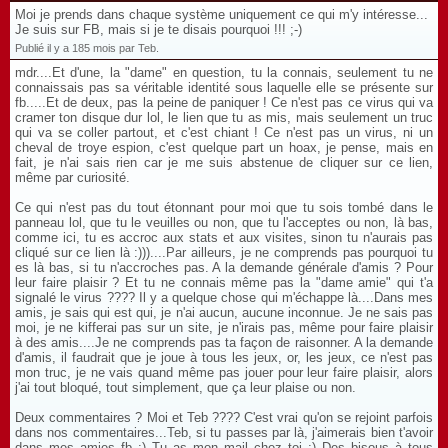
Moi je prends dans chaque système uniquement ce qui m'y intéresse...
Je suis sur FB, mais si je te disais pourquoi !!! ;-)
Publié il y a 185 mois par Teb.
mdr....Et d'une, la "dame" en question, tu la connais, seulement tu ne
connaissais pas sa véritable identité sous laquelle elle se présente sur
fb.....Et de deux, pas la peine de paniquer ! Ce n'est pas ce virus qui va
cramer ton disque dur lol, le lien que tu as mis, mais seulement un truc
qui va se coller partout, et c'est chiant ! Ce n'est pas un virus, ni un
cheval de troye espion, c'est quelque part un hoax, je pense, mais en
fait, je n'ai sais rien car je me suis abstenue de cliquer sur ce lien,
même par curiosité.
Ce qui n'est pas du tout étonnant pour moi que tu sois tombé dans le
panneau lol, que tu le veuilles ou non, que tu l'acceptes ou non, là bas,
comme ici, tu es accroc aux stats et aux visites, sinon tu n'aurais pas
cliqué sur ce lien là :)))....Par ailleurs, je ne comprends pas pourquoi tu
es là bas, si tu n'accroches pas. A la demande générale d'amis ? Pour
leur faire plaisir ? Et tu ne connais même pas la "dame amie" qui t'a
signalé le virus ???? Il y a quelque chose qui m'échappe là....Dans mes
amis, je sais qui est qui, je n'ai aucun, aucune inconnue. Je ne sais pas
moi, je ne kifferai pas sur un site, je n'irais pas, même pour faire plaisir
à des amis....Je ne comprends pas ta façon de raisonner. A la demande
d'amis, il faudrait que je joue à tous les jeux, or, les jeux, ce n'est pas
mon truc, je ne vais quand même pas jouer pour leur faire plaisir, alors
j'ai tout bloqué, tout simplement, que ça leur plaise ou non.
Deux commentaires ? Moi et Teb ???? C'est vrai qu'on se rejoint parfois
dans nos commentaires...Teb, si tu passes par là, j'aimerais bien t'avoir
dans mes amies fb :) Tu as mon mail chez toi ;) Des bisous à tous