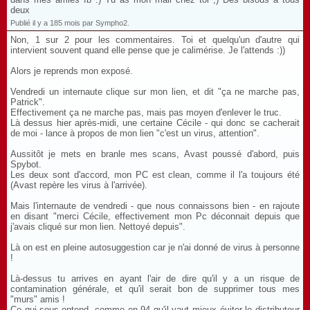
deux
Publié il y a 185 mois par Sympho2.
Non, 1 sur 2 pour les commentaires. Toi et quelqu'un d'autre qui
intervient souvent quand elle pense que je calimérise. Je l'attends :))
Alors je reprends mon exposé.
Vendredi un internaute clique sur mon lien, et dit "ça ne marche pas,
Patrick".
Effectivement ça ne marche pas, mais pas moyen d'enlever le truc.
Là dessus hier après-midi, une certaine Cécile - qui donc se cacherait
de moi - lance à propos de mon lien "c'est un virus, attention".
Aussitôt je mets en branle mes scans, Avast poussé d'abord, puis
Spybot.
Les deux sont d'accord, mon PC est clean, comme il l'a toujours été
(Avast repère les virus à l'arrivée).
Mais l'internaute de vendredi - que nous connaissons bien - en rajoute
en disant "merci Cécile, effectivement mon Pc déconnait depuis que
j'avais cliqué sur mon lien. Nettoyé depuis".
Là on est en pleine autosuggestion car je n'ai donné de virus à personne
!
Là-dessus tu arrives en ayant l'air de dire qu'il y a un risque de
contamination générale, et qu'il serait bon de supprimer tous mes
"murs" amis !
Ce qui sous-entend, comme en 94 qu'il vaut mieux éviter le distributeur