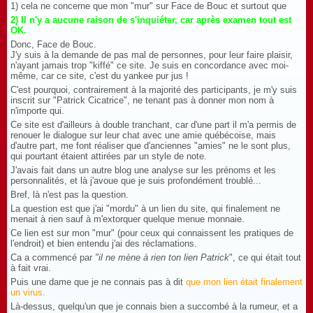
1) cela ne concerne que mon "mur" sur Face de Bouc et surtout que
2) Il n'y a aucune raison de s'inquiéter, car après examen tout est
OK.
Donc, Face de Bouc.
J'y suis à la demande de pas mal de personnes, pour leur faire plaisir,
n'ayant jamais trop "kiffé" ce site. Je suis en concordance avec moi-
même, car ce site, c'est du yankee pur jus !
C'est pourquoi, contrairement à la majorité des participants, je m'y suis
inscrit sur "Patrick Cicatrice", ne tenant pas à donner mon nom à
n'importe qui.
Ce site est d'ailleurs à double tranchant, car d'une part il m'a permis de
renouer le dialogue sur leur chat avec une amie québécoise, mais
d'autre part, me font réaliser que d'anciennes "amies" ne le sont plus,
qui pourtant étaient attirées par un style de note.
J'avais fait dans un autre blog une analyse sur les prénoms et les
personnalités, et là j'avoue que je suis profondément troublé...
Bref, là n'est pas la question.
La question est que j'ai "mordu" à un lien du site, qui finalement ne
menait à rien sauf à m'extorquer quelque menue monnaie.
Ce lien est sur mon "mur" (pour ceux qui connaissent les pratiques de
l'endroit) et bien entendu j'ai des réclamations.
Ca a commencé par
"il ne mène à rien ton lien Patrick
", ce qui était tout
à fait vrai.
Puis une dame que je ne connais pas à dit
que mon lien était finalement
un virus.
Là-dessus, quelqu'un que je connais bien a succombé à la rumeur, et a