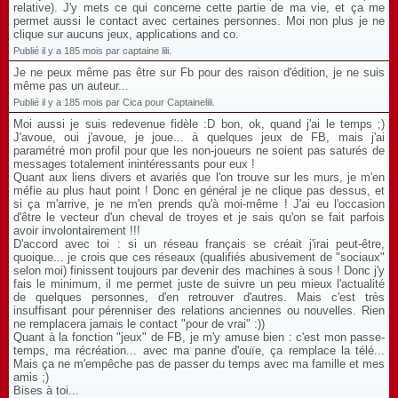
relative). J'y mets ce qui concerne cette partie de ma vie, et ça me
permet aussi le contact avec certaines personnes. Moi non plus je ne
clique sur aucuns jeux, applications and co.
Publié il y a 185 mois par captaine lili.
Je ne peux même pas être sur Fb pour des raison d'édition, je ne suis
même pas un auteur...
Publié il y a 185 mois par Cica pour Captainelili.
Moi aussi je suis redevenue fidèle :D bon, ok, quand j'ai le temps ;)
J'avoue, oui j'avoue, je joue... à quelques jeux de FB, mais j'ai
paramétré mon profil pour que les non-joueurs ne soient pas saturés de
messages totalement inintéressants pour eux !
Quant aux liens divers et avariés que l'on trouve sur les murs, je m'en
méfie au plus haut point ! Donc en général je ne clique pas dessus, et
si ça m'arrive, je ne m'en prends qu'à moi-même ! J'ai eu l'occasion
d'être le vecteur d'un cheval de troyes et je sais qu'on se fait parfois
avoir involontairement !!!
D'accord avec toi : si un réseau français se créait j'irai peut-être,
quoique... je crois que ces réseaux (qualifiés abusivement de "sociaux"
selon moi) finissent toujours par devenir des machines à sous ! Donc j'y
fais le minimum, il me permet juste de suivre un peu mieux l'actualité
de quelques personnes, d'en retrouver d'autres. Mais c'est très
insuffisant pour pérenniser des relations anciennes ou nouvelles. Rien
ne remplacera jamais le contact "pour de vrai" :))
Quant à la fonction "jeux" de FB, je m'y amuse bien : c'est mon passe-
temps, ma récréation... avec ma panne d'ouïe, ça remplace la télé...
Mais ça ne m'empêche pas de passer du temps avec ma famille et mes
amis ;)
Bises à toi...