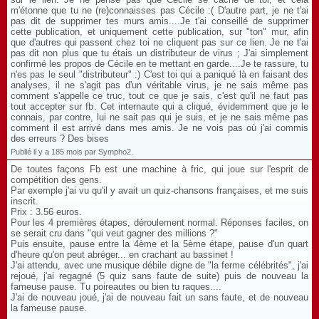
m'étonne que tu ne (re)connaisses pas Cécile :( D'autre part, je ne t'ai
pas dit de supprimer tes murs amis....Je t'ai conseillé de supprimer
cette publication, et uniquement cette publication, sur "ton" mur, afin
que d'autres qui passent chez toi ne cliquent pas sur ce lien. Je ne t'ai
pas dit non plus que tu étais un distributeur de virus ; J'ai simplement
confirmé les propos de Cécile en te mettant en garde....Je te rassure, tu
n'es pas le seul "distributeur" :) C'est toi qui a paniqué là en faisant des
analyses, il ne s'agit pas d'un véritable virus, je ne sais même pas
comment s'appelle ce truc, tout ce que je sais, c'est qu'il ne faut pas
tout accepter sur fb. Cet internaute qui a cliqué, évidemment que je le
connais, par contre, lui ne sait pas qui je suis, et je ne sais même pas
comment il est arrivé dans mes amis. Je ne vois pas où j'ai commis
des erreurs ? Des bises
Publié il y a 185 mois par Sympho2.
De toutes façons Fb est une machine à fric, qui joue sur l'esprit de
compétition des gens.
Par exemple j'ai vu qu'il y avait un quiz-chansons françaises, et me suis
inscrit.
Prix : 3.56 euros.
Pour les 4 premières étapes, déroulement normal. Réponses faciles, on
se serait cru dans "qui veut gagner des millions ?"
Puis ensuite, pause entre la 4ème et la 5ème étape, pause d'un quart
d'heure qu'on peut abréger... en crachant au bassinet !
J'ai attendu, avec une musique débile digne de "la ferme célébrités", j'ai
rejoué, j'ai regagné (5 quiz sans faute de suite) puis de nouveau la
fameuse pause. Tu poireautes ou bien tu raques....
J'ai de nouveau joué, j'ai de nouveau fait un sans faute, et de nouveau
la fameuse pause.