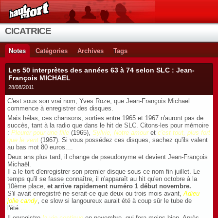
CICATRICE
Notes
Catégories
Archives
Tags
Les 50 interprètes des années 63 à 74 selon SLC : Jean-
François MICHAEL
28/08/2011
C'est sous son vrai nom, Yves Roze, que Jean-François Michael
commence à enregistrer des disques.
Mais hélas, ces chansons, sorties entre 1965 et 1967 n'auront pas de
succès, tant à la radio que dans le hit de SLC. Citons-les pour mémoire
:
Pleurer pour une fille
(1965),
Sylvie, Notre amour
et
c'est tout,
plus fort
que le vent
(1967). Si vous possédez ces disques, sachez qu'ils valent
au bas mot 80 euros....
Deux ans plus tard, il change de pseudonyme et devient Jean-François
Michaël.
Il a le tort d'enregistrer son premier disque sous ce nom fin juillet. Le
temps qu'il se fasse connaître, il n'apparaît au hit qu'en octobre à la
10ème place,
et arrive rapidement numéro 1 début novembre.
S'il avait enregistré ne serait-ce que deux ou trois mois avant,
Adieu
jolie candy
, ce slow si langoureux aurait été à coup sûr le tube de
l'été....
Il enregistre
la vie continue
en novembre, qui fera moins bien. Après