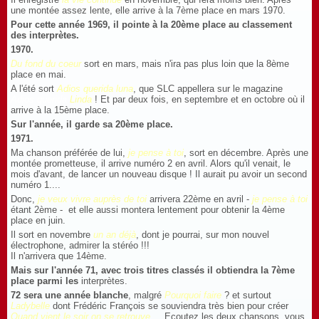
une montée assez lente, elle arrive à la 7ème place en mars 1970.
Pour cette année 1969, il pointe à la 20ème place au classement
des interprètes.
1970.
Du fond du coeur
sort en mars, mais n'ira pas plus loin que la 8ème
place en mai.
A l'été sort
Adios querida luna
, que SLC appellera sur le magazine
Adios querida
Linda
! Et par deux fois, en septembre et en octobre où il
arrive à la 15ème place.
Sur l'année, il garde sa 20ème place.
1971.
Ma chanson préférée de lui,
je pense à toi
, sort en décembre. Après une
montée prometteuse, il arrive numéro 2 en avril. Alors qu'il venait, le
mois d'avant, de lancer un nouveau disque ! Il aurait pu avoir un second
numéro 1....
Donc,
je veux vivre auprès de toi
arrivera 22ème en avril -
je pense à toi
étant 2ème - et elle aussi montera lentement pour obtenir la 4ème
place en juin.
Il sort en novembre
un an déjà
, dont je pourrai, sur mon nouvel
électrophone, admirer la stéréo !!!
Il n'arrivera que 14ème.
Mais sur l'année 71, avec trois titres classés il obtiendra la 7ème
place parmi les
interprètes.
72 sera une année blanche
, malgré
Pourquoi faire
? et surtout
Ladybelle
dont Frédéric François se souviendra très bien pour créer
Quand vient le soir on se retrouve.
... Ecoutez les deux chansons, vous