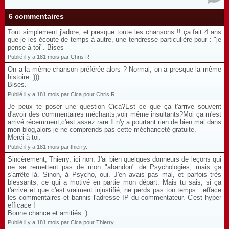
6 commentaires
Tout simplement j'adore, et presque toute les chansons !! ça fait 4 ans
que je les écoute de temps à autre, une tendresse particulière pour : "je
pense à toi". Bises
Publié il y a 181 mois par Chris R.
On a la même chanson préférée alors ? Normal, on a presque la même
histoire :)))
Bises.
Publié il y a 181 mois par Cica pour Chris R.
Je peux te poser une question Cica?Est ce que ça t'arrive souvent
d'avoir des commentaires méchants,voir même insultants?Moi ça m'est
arrivé récemment,c'est assez rare.Il n'y a pourtant rien de bien mal dans
mon blog,alors je ne comprends pas cette méchanceté gratuite.
Merci à toi.
Publié il y a 181 mois par thierry.
Sincèrement, Thierry, ici non. J'ai bien quelques donneurs de leçons qui
ne se remettent pas de mon "abandon" de Psychologies, mais ça
s'arrête là. Sinon, à Psycho, oui. J'en avais pas mal, et parfois très
blessants, ce qui a motivé en partie mon départ. Mais tu sais, si ça
t'arrive et que c'est vraiment injustifié, ne perds pas ton temps : efface
les commentaires et bannis l'adresse IP du commentateur. C'est hyper
efficace !
Bonne chance et amitiés :)
Publié il y a 181 mois par Cica pour Thierry.