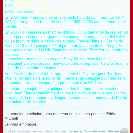
1984 :
Rappelle-toi Candy
.
1988 : reprise de
Je pense à toi.
En 2000 Jean-François crée un spectacle hors du commun : Le J.F.M.
BAND, retraçant les tubes des années 1968 à 2000 avec sa compagne
Cécilia.
En 2003 il s’interesse au marché chinois. On lui demande de réaliser un
album pour une des plus grande danseuses contemporaines JIN-XING
qui se produira dans le cadre des années France-Chine au Casino de
Paris du 13 au 18 janvier 2004, il profite de la venue de Jin Xing à Paris
pour enregistrer un duo Lily Shanghai avec Alain Chamfort qui sortira fin
d’année.
Il enregistre un nouvel album pour Sony Music, dans lequel se
mélangent anciens succés, nouveaux titres et reprises. Cela lui redonne
envie de réapparaitre vraiment !
En 2004 c'est le grand retour sur la scène de Olympia pour "La Rose
d'Or " Il reprend alors la route, en France et en Belgique pour une série
de concerts et se consacre à la préparation d'un DVD live .
il prépare un projet discographique sur les femmes en collaboration
avec Jean Claude Vandamme Il tourne un dvd live de tous ses succès ,
et reprends la route pour une longue tournée qui l’emmennera de l’ile de
la réunion a l’ile Maurice.
Mais en 2008, il rejoindra la tournée-hospice
Age tendre
.
La semaine prochaine, gros morceau en plusieurs parties : Eddy
Mitchell
Je vous embrasse
.
6
Écrit par
cicatrice
dans les catégories
ceux que j'aime
,
Cica-chansons
,
Musique