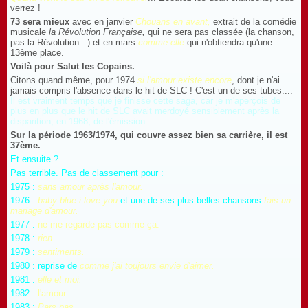
verrez !
73 sera mieux
avec en janvier
Chouans en avant,
extrait de la comédie
musicale
la Révolution Française,
qui ne sera pas classée (la chanson,
pas la Révolution...) et en mars
comme elle
qui n'obtiendra qu'une
13ème place.
Voilà pour Salut les Copains.
Citons quand même, pour 1974
si l'amour existe encore
, dont je n'ai
jamais compris l'absence dans le hit de SLC ! C'est un de ses tubes....
Il est vraiment temps que je finisse cette saga, car je m'aperçois de
plus en plus que le hit de SLC avait merdoyé sensiblement après la
disparition, en 1968, de l'émission.
Sur la période 1963/1974, qui couvre assez bien sa carrière, il est
37ème.
Et ensuite ?
Pas terrible. Pas de classement pour :
1975 :
sans amour après l'amour.
1976 :
baby blue i love you
et une de ses plus belles chansons
fais un
mariage d'amour.
1977 :
ne me regarde pas comme ça.
1978 :
rien.
1979 :
sentiments.
1980 : reprise de
comme j'ai toujours envie d'aimer.
1981 :
elle et moi.
1982 :
l'amour.
1983 :
Pars pas