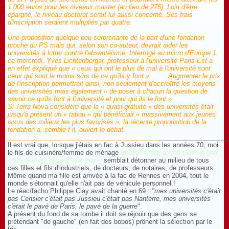
1.000 euros pour les niveaux master (au lieu de 275). Loin d'être
épargné, le niveau doctorat serait lui aussi concerné. Ses frais
d'inscription seraient multipliés par quatre.
Une proposition quelque peu surprenante de la part d'une fondation
proche du PS mais qui, selon son co-auteur, devrait aider les
universités à lutter contre l'absentéisme. Interrogé au micro d'Europe 1
ce mercredi, Yves Lichtenberger, professeur à l'université Paris-Est a
en effet expliqué que « ceux qui ont le plus de mal à l'université sont
ceux qui sont le moins sûrs de ce qu'ils y font »
(sic)
. Augmenter le prix
de l'inscription permettrait ainsi, non seulement d'accroître les moyens
des universités mais également « de poser à chacun la question de
savoir ce qu'ils font à l'université et pour qui ils le font ».
Si Terra Nova considère que la « quasi-gratuité » des universités était
jusqu'à présent un « tabou » qui bénéficiait « massivement aux jeunes
issus des milieux les plus favorisés », la récente proporisition de la
fondation a, semble-t-il, ouvert le débat.
__________________________________________
___________________
Il est vrai que, lorsque j'étais en fac à Jussieu dans les années 70, moi
le fils de cuisinère/femme de ménage
(même si elle savait faire un bon
couscous qui plaisait aux stars)
semblait détonner au milieu de tous
ces filles et fils d'industriels, de docteurs, de notaires, de professeurs...
Même quand ma fille est arrivée à la fac de Rennes en 2004, tout le
monde s'étonnait qu'elle n'ait pas de véhicule personnel !
Le réac/facho Philippe Clay avait chanté en 69 :
"mes universités c'était
pas Censier c'était pas Jussieu c'était pas Nanterre, mes universités
c'était le pavé de Paris, le pavé de la guerre
".
A présent du fond de sa tombe il doit se réjouir que des gens se
prétendant "de gauche" (en fait des bobos) prônent la sélection par le