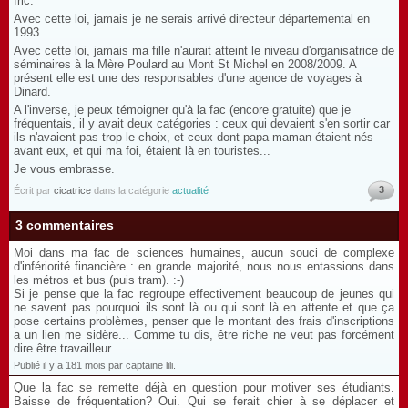
fric.
Avec cette loi, jamais je ne serais arrivé directeur départemental en
1993.
Avec cette loi, jamais ma fille n'aurait atteint le niveau d'organisatrice de
séminaires à la Mère Poulard au Mont St Michel en 2008/2009. A
présent elle est une des responsables d'une agence de voyages à
Dinard.
A l'inverse, je peux témoigner qu'à la fac (encore gratuite) que je
fréquentais, il y avait deux catégories : ceux qui devaient s'en sortir car
ils n'avaient pas trop le choix, et ceux dont papa-maman étaient nés
avant eux, et qui ma foi, étaient là en touristes...
Je vous embrasse.
3
Écrit par
cicatrice
dans la catégorie
actualité
3 commentaires
Moi dans ma fac de sciences humaines, aucun souci de complexe
d'infériorité financière : en grande majorité, nous nous entassions dans
les métros et bus (puis tram). :-)
Si je pense que la fac regroupe effectivement beaucoup de jeunes qui
ne savent pas pourquoi ils sont là ou qui sont là en attente et que ça
pose certains problèmes, penser que le montant des frais d'inscriptions
a un lien me sidère... Comme tu dis, être riche ne veut pas forcément
dire être travailleur...
Publié il y a 181 mois par captaine lili.
Que la fac se remette déjà en question pour motiver ses étudiants.
Baisse de fréquentation? Oui. Qui se ferait chier à se déplacer et