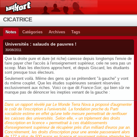
CICATRICE
Notes
Catégories
Archives
Tags
Universités : salauds de pauvres !
30/08/2011
Que la droite pure et dure (et riche) caresse depuis longtemps l'envie de
faire payer cher l'accès à l'enseignement supérieur, cele ne sera pas un
scoop. Mais les élections approchent, et depuis Giscard, les étudiants
sont presque tous électeurs.
Seulement voilà. Même des gens qui se prétendent "à gauche" y vont
du même couplet. Que les études supérieures seraient réservées
exclusivement aux riches. Voici ce que dit
France-Soir
, qui bien sûr ne
manque pas de dénoncer les inepties venant de la gauche :
_____________________________________________________________
Dans un rapport révélé par Le Monde
Terra Nova
a proposé d'augmenter
le coût de l'inscription à l'université. La fondation proche du Parti
socialiste estime en effet qu'une telle mesure permettrait de renflouer
les caisses des universités. Selon elle, « un triplement des droits
d'inscription en licence » permettrait à ces établissements
d'enseignement supérieur de récupérer près d'un milliard d'euros par an.
Concrètement, les droits d'inscription pour une année passeraient alors
de 177 à plus de 500 euros en licence et pourraient même atteindre les