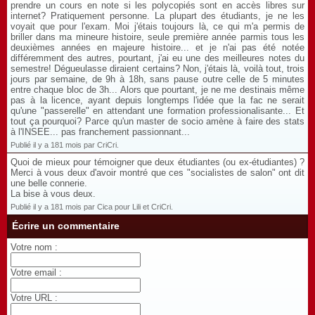
prendre un cours en note si les polycopiés sont en accès libres sur
internet? Pratiquement personne. La plupart des étudiants, je ne les
voyait que pour l'exam. Moi j'étais toujours là, ce qui m'a permis de
briller dans ma mineure histoire, seule première année parmis tous les
deuxièmes années en majeure histoire... et je n'ai pas été notée
différemment des autres, pourtant, j'ai eu une des meilleures notes du
semestre! Dégueulasse diraient certains? Non, j'étais là, voilà tout, trois
jours par semaine, de 9h à 18h, sans pause outre celle de 5 minutes
entre chaque bloc de 3h... Alors que pourtant, je ne me destinais même
pas à la licence, ayant depuis longtemps l'idée que la fac ne serait
qu'une "passerelle" en attendant une formation professionalisante... Et
tout ça pourquoi? Parce qu'un master de socio amène à faire des stats
à l'INSEE... pas franchement passionnant...
Publié il y a 181 mois par CriCri.
Quoi de mieux pour témoigner que deux étudiantes (ou ex-étudiantes) ?
Merci à vous deux d'avoir montré que ces "socialistes de salon" ont dit
une belle connerie.
La bise à vous deux.
Publié il y a 181 mois par Cica pour Lili et CriCri.
Écrire un commentaire
Votre nom :
Votre email :
Votre URL :