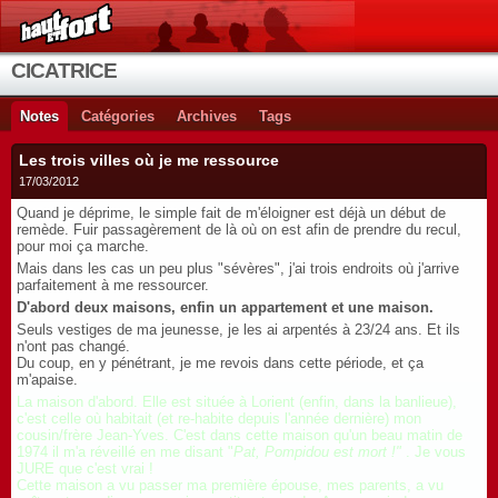
CICATRICE
Notes
Catégories
Archives
Tags
Les trois villes où je me ressource
17/03/2012
Quand je déprime, le simple fait de m'éloigner est déjà un début de
remède. Fuir passagèrement de là où on est afin de prendre du recul,
pour moi ça marche.
Mais dans les cas un peu plus "sévères", j'ai trois endroits où j'arrive
parfaitement à me ressourcer.
D'abord deux maisons, enfin un appartement et une maison.
Seuls vestiges de ma jeunesse, je les ai arpentés à 23/24 ans. Et ils
n'ont pas changé.
Du coup, en y pénétrant, je me revois dans cette période, et ça
m'apaise.
La maison d'abord. Elle est située à Lorient (enfin, dans la banlieue),
c'est celle où habitait (et re-habite depuis l'année dernière) mon
cousin/frère Jean-Yves. C'est dans cette maison qu'un beau matin de
1974 il m'a réveillé en me disant "
Pat, Pompidou est mort !"
. Je vous
JURE que c'est vrai !
Cette maison a vu passer ma première épouse, mes parents, a vu