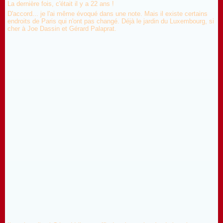
La dernière fois, c'était il y a 22 ans !
D'accord... je l'ai même évoqué dans une note. Mais il existe certains
endroits de Paris qui n'ont pas changé. Déjà le jardin du Luxembourg, si
cher à Joe Dassin et Gérard Palaprat.