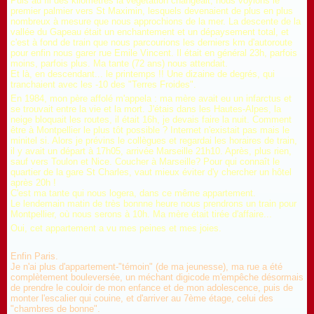
Puis au fil des kilomètres la végétation changeait, nous voyions le
premier palmier vers St Maximin, lesquels devenaient de plus en plus
nombreux à mesure que nous approchions de la mer. La descente de la
vallée du Gapeau était un enchantement et un dépaysement total, et
c'est à fond de train que nous parcourions les derniers km d'autoroute
pour enfin nous garer rue Emile Vincent. Il était en général 23h, parfois
moins, parfois plus. Ma tante (72 ans) nous attendait.
Et là, en descendant... le printemps !! Une dizaine de degrés, qui
tranchaient avec les -10 des "Terres Froides".
En 1984, mon père affolé m'appela : ma mère avait eu un infarctus et
se trouvait entre la vie et la mort. J'étais dans les Hautes-Alpes, la
neige bloquait les routes, il était 16h, je devais faire la nuit. Comment
être à Montpellier le plus tôt possible ? Internet n'existait pas mais le
minitel si. Alors je prévins le collègues et regardai les horaires de train,
il y avait un départ à 17h05, arrivée Marseille 21h10. Après, plus rien,
sauf vers Toulon et Nice. Coucher à Marseille? Pour qui connaît le
quartier de la gare St Charles, vaut mieux éviter d'y chercher un hôtel
après 20h !
C'est ma tante qui nous logera, dans ce même appartement.
Le lendemain matin de très bonnne heure nous prendrons un train pour
Montpellier, où nous serons à 10h. Ma mère était tirée d'affaire...
Oui, cet appartement a vu mes peines et mes joies.
Enfin Paris.
Je n'ai plus d'appartement-"témoin" (de ma jeunesse), ma rue a été
complètement bouleversée, un méchant digicode m'empêche désormais
de prendre le couloir de mon enfance et de mon adolescence, puis de
monter l'escalier qui couine, et d'arriver au 7ème étage, celui des
"chambres de bonne".