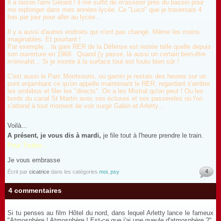
Il a raison l'ami Gérard ! il me suffit de m'asseoir près du bassin pour
me replonger dans mes années-lycée. Ce "Luco" que je traversais 4
fois par jour pour aller au lycée...
Il y a aussi d'autres endroits qui n'ont pas changé. Même les moins
imaginables. Et pourtant !
Par exemple... la gare RER de la Défense est restée telle quelle depuis
son ouverture en 1969. Quand j'y passe, là aussi un certain bien-être
m'envahit...
Si je monte à la surface tout est foutu bien sûr !
C'est aussi le Parc Montsouris, où gamin je restais des heures sur un
pont enjambant ce qu'on appelle maintenant le RER, regardant s'arrêter
les ombibus et filer les "directs". On a les Mistral qu'on peut ! Ou les
bords du canal St Martin avec ses écluses et ses passereles où l'on
s'attend à tout moment de voir surgir Gabin et Arletty...
Voilà...
A présent, je vous dis à mardi,
je file tout à l'heure prendre le train.
Pour Toulon...
Je vous embrasse
4
Écrit par
cicatrice
dans les catégories
moi
,
psy
4 commentaires
Si tu penses au film Hôtel du nord, dans lequel Arletty lance le fameux
"Atmosphère ! Atmosphère ! Est-ce que j'ai une gueule d'atmosphère ?",