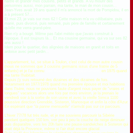
naître et grandir mes cousins, petits et grands.
A vu mourir des
personnes aussi, mon parrain, ma tante, le mari de mon cousin...
Jean-Yves avait 19 ans quand il m'a annoncé la mort de Pompidou, il en
a à présent 57...
Et moi 23, je vais sur mes 62 ! Cette maison m'a vu célibataire, puis
marié, puis divorcé, puis remarié, puis père de famille et certainement
qu'elle me verra grand-père.
Rien n'y a bougé. Même pas l'abri météo que j'avais construit à
l'époque. Il est toujours là... Et ma cousine germaine, qui va sur ses 82
ans aussi !
Idem pour le quartier, des alignées de maisons en granit et toits en
ardoise avec petit jardin...
L'appartement, lui, se situe à Toulon, c'est celui de mon autre cousin
(nous ne sommes que 3 cousins germains issus d'une fratrie de 5
enfants) et je l'ai connu
(pas mon cousin, l'appartement)
en 1975 quand
ma tante l'habitait.
Depuis j'y suis retourné des dizaines et des dizaines de fois.
Notamment en 1977/1978 quand ma première épouse et moi habitions
dans l'Isère, nous ne pouvions faute d'argent nous payer de "vraies et
longues" vacances alors une fois par mois environ, je la prenais le
vendredi soir à la sortie de son usine et avec la vieille Simca 1100
poussive direction Grenoble, Sisteron, Manosque et enfin la côte d'Azur.
En espérant que "
la panne mensuelle
" n'arrivât pas sur ce parcours.
L'hiver 77/78 fut très rude, et je me souviens parcourir la Sibérie
pendant quelques 150 km, voir peu à peu la couche de neige diminuer
puis disparaître, vers les 20h faire une pause-sandwiches à Sisteron qui
était déjà la Provence, même si l'air était encore glacial.