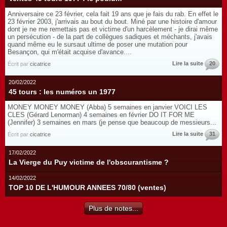
Anniversaire ce 23 février, cela fait 19 ans que je fais du rab. En effet le
23 février 2003, j'arrivais au bout du bout. Miné par une histoire d'amour
dont je ne me remettais pas et victime d'un harcèlement - je dirai même
un persécution - de la part de collègues sadiques et méchants, j'avais
quand même eu le sursaut ultime de poser une mutation pour
Besançon, qui m'était acquise d'avance....
Lire la suite
20
Écrit par
cicatrice
20/02/2022
45 tours : les numéros un 1977
MONEY MONEY MONEY (Abba) 5 semaines en janvier VOICI LES
CLES (Gérard Lenorman) 4 semaines en février DO IT FOR ME
(Jennifer) 3 semaines en mars (je pense que beaucoup de messieurs...
Lire la suite
31
Écrit par
cicatrice
17/02/2022
La Vierge du Puy victime de l'obscurantisme ?
14/02/2022
TOP 10 DE L'HUMOUR ANNEES 70/80 (ventes)
Plus de notes...