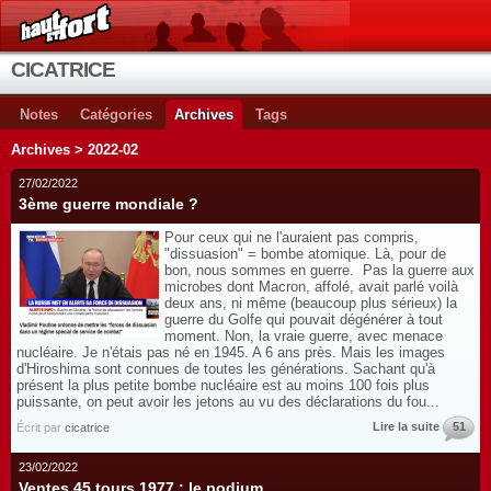
CICATRICE
Notes
Catégories
Archives
Tags
Archives > 2022-02
27/02/2022
3ème guerre mondiale ?
Pour ceux qui ne l'auraient pas compris,
"dissuasion" = bombe atomique. Là, pour de
bon, nous sommes en guerre. Pas la guerre aux
microbes dont Macron, affolé, avait parlé voilà
deux ans, ni même (beaucoup plus sérieux) la
guerre du Golfe qui pouvait dégénérer à tout
moment. Non, la vraie guerre, avec menace
nucléaire. Je n'étais pas né en 1945. A 6 ans près. Mais les images
d'Hiroshima sont connues de toutes les générations. Sachant qu'à
présent la plus petite bombe nucléaire est au moins 100 fois plus
puissante, on peut avoir les jetons au vu des déclarations du fou...
Lire la suite
51
Écrit par
cicatrice
23/02/2022
Ventes 45 tours 1977 : le podium