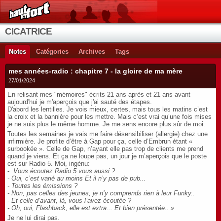
CICATRICE
Notes
Catégories
Archives
Tags
mes années-radio : chapitre 7 - la gloire de ma mère
27/01/2024
En relisant mes "mémoires" écrits 21 ans après et 21 ans avant
aujourd'hui je m'aperçois que j'ai sauté des étapes.
D'abord les lentilles. Je vois mieux, certes, mais t
ous les matins c’est
la croix et la bannière pour les mettre. Mais c’est vrai qu’une fois mises
je ne suis plus le même homme. Je me sens encore plus sûr de moi.
Toutes les semaines je vais me faire désensibiliser (allergie) chez une
infirmière. Je profite d’être à Gap pour ça, celle d’Embrun étant «
surbookée ». Celle de Gap, n’ayant elle pas trop de clients me prend
quand je viens. Et ça ne loupe pas, un jour je m’aperçois que le poste
est sur Radio 5. Moi, ingénu:
-
Vous écoutez Radio 5 vous aussi ?
- Oui, c’est varié au moins Et il n’y pas de pub...
- Toutes les émissions ?
- Non, pas celles des jeunes, je n’y comprends rien à leur Funky..
- Et celle d’avant, là, vous l’avez écoutée ?
- Oh, oui, Flashback, elle est extra... Et bien présentée.. »
Je ne lui dirai pas.