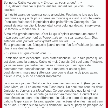
Sonnette. Cathy va ouvrir. «
Entrez, on vous attend
.... »
Et là, devant mes yeux (sans lentilles) incrédules, je vois... m
on
oculiste !
j’ai hésité avant de raconter cette anecdote. Pourtant je jure que les
personnes que j’ai de plus chères au monde que c’est la stricte vérité.
L’oculiste était aussi le président des philatélistes Gapençais ! Qui
venait de jeter un client, lequel était celui celui qui devait l’interviewer.
Le fameux « rendez-vous... »
A ma très grande surprise, c’est lui qui s’aplatit comme une crêpe !
«
Excusez-moi pour tout à l’heure mais je me suis emporté..... Bien
entendu vous pouvez venir quand vous voulez.... »
Et la phrase qui tue, à laquelle j’aurai un mal fou à m’habituer (et encore
plus à me déshabituer ! :
«
Si j’avais su que c’était vous !
»
L’émission sera excellente. Très professionnelle. Je le fais parce qu’on
est deux dans la barque, Cathy et moi. J’aurais été seul dans l’histoire,
ça ne se serait peut-être pas passé comme ça. Il est épaté de
constater mes connaissances en la matière et o
n se quitte
cordialement, mais moi j’attendrai une bonne dizaine de jours avant
d’aller le voir, puis de changer d'ophtalmo.
Le mercredi j'ai pris l’habitude de co-animer l’émission du (très) jeune
Jean-Marc, et lui co-anime mon Flash-back. Un seul titre pour les deux
émissions,
Jeunes sur Mégahertz
. Ce duo complice que lui et moi
formons est extra. A l’écoute ça ressort vraiment bien. Pourtant nos
deux émissions sont très différentes, lui fait une sorte de coupe des
bahuts Gapençais en faisant appeler des lycéens et en les faisant venir
au studio. Et bien sûr souvent il demande l’avis du papy de presque 32