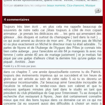
Écrit par
cicatrice
dans les catégories
beaux moments
,
Cica-chansons
,
Musique
4
4 commentaires
Toujours très bien écrit , en plus cela me rappelle beaucoup de
souvenirs de notre radio car j'étais toujours à côté de mon copain
animateur , je prenais les dédicaces etc ... les gens qui amenaient des
gâteaux , des disques et surtout du champagne ( tard dans la nuit ) ...
ce qui avait amené au divorce de mon ami . Par contre pas de Michel
ici ou plus exactement un Michel le directeur mais lui était adorable . Tu
parles de Nyons et de l'Auberge de l'Aygues des Pilles je connais très
bien cette auberge , pour l'anecdote en été 84 je mangeais là avec ma
femme ( cette année 40 ans de mariage justement ) et je mettais fait
piqué par une guêpe d'ailleurs c'était la dernière fois qu'une guêpe me
piquait . Amitiés . Jean
Publié il y a 30 mois par jean.
dans ce chapitre 7, une année époustouflante comme tu dis Patrick,
toujours des événements imprévus qui se succédent et ton heure de
gloire qui est arrivée au sein de cette radio 5 où tu es devenu un
animateur incontournable. J'ai beaucoup aimé l'anecdote incroyable de
l'oculiste te refusant le rendez-vous dans son cabinet et que tu
retrouves quelques minutes plus tard dans le studio en tant que
président du club philatélique de Gap pour l'interviewer. Tu as évoqué la
recherche d'un restaurant à Nyons, Jean doit certainement connaître
mieux que moi des bons tuyaux dans ce domaine car en ce qui me
concerne j'ai eu souvent aussi des difficultés à choisir un resto à