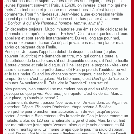
ans sur pas mal de sujets. Car les reprises sont légion, et les petits
jeunes l’ignorent souvent ! Puis, à 15h30, on inverse, c’est moi qui me
mets à la technique et je passe mes vieux trucs. Là c’est lui qui
commente. Pour finir là-dessus, Jean-Marc a une expression terrible
quand il prend les gens au téléphone et les fais passer à l’antenne :
«
Bonjour, à qui ai-je l’honneur, homme, femme, animal ?
»
En décembre toujours, Muzol m’autorise une émission de dédicaces le
dimanche soir, après les sports. En
live
!! C’est à dire que les auditeurs
appellent et sont servis instantanément. Du vrai jonglage pour moi,
mais un exercice efficace. Au départ je vais pas mal me planter mais
après ça baignera dans l’huile.
Principe : Je reçois l’appel au début du disque, l’auditeur (le plus
souvent l’auditrice) me demande un titre, moi qui connais toute la
discothèque de la radio sais s’il est disponible ou pas, s’il l’est je fouille
à toute vitesse et cale le disque. (s’il ne l’est pas je propose - vite - une
autre chanson de l’interprète demandé) Puis je prends l’auditeur au vol
et le fais parler. Quand les chansons sont longues, c’est bon, j’ai le
temps. Sinon, c’est la galère. Ma bête noire, c’est
Don’t go
de Yazoo.
2
minutes 54 seulement !!! Très vite le "standard" sera saturé.
Mes parents, bien entendu ne me croient pas quand au téléphone
j’évoque ce que je vis. Pour eux, j’en rajoute, c’est évident... Mais à
leur place, qu’aurais-je pensé ?
Justement ils doivent passer Noel avec moi.
Je vais donc au Vigan les
chercher. Départ 17h après l'émission, étape prévue à Bollène.
J’en profite pour brancher mon autoradio afin de voir jusqu’où peut
porter l’émetteur.
Bien entendu dès la sortie de Gap je fonce comme un
malade, à plus de 120 sur la nationale large et droite. Mais la nuit finit
par me rattraper juste après Veynes, alors que je vais entamer les 64
km de « montagne ». En même temps que le jour, ma radio disparaît
aussi. De ce côté-là elle ne porte finalement pas loin. Muzol me l’avait