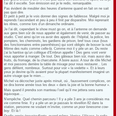
l’ai dit il excelle. Son émission est je le redis, remarquable.
Pas évident de meubler des heures d’antenne quand en fait on ne sait
pas quoi dire.
Et petit à petit je le vois donner des signes de faiblesse. Malgré moi je
reprends l’ascendant et peu à peu il finit par disparaître. Moi reprenant
les rênes, comme lors d’un dimanche ordinaire.
Je l’ai dit, cependant le show must go on, et à l’antenne on demande
aux gens bien sûr de nous appeler et également de venir, de passer au
studio. C’est ainsi qu’on va avoir des appels de: l’hôpital, la police, les
pompiers, les cheminots, les gardiens de prison, bref tous ceux (tous
des fonctionnaires entre parenthèses) qui sont obligés de bosser la nuit.
Même des nuits comme celle-là. Comme moi il y pile un an. Du reste
j’ai la hantise qu’un collègue d’Embrun appelle ! Des gens vont venir
nous apporter à manger. De tout. Des gâteaux bien sûr, mais aussi des
fruits, du fromage, de la charcuterie. A boire aussi. A tour de rôle Michel
et moi passons derrière la table de mixage pour nous restaurer... Les
gens défilent, nombreux. Surtout pour voir « la vedette ». Et à leurs
yeux je devine qu’ils avaient pour la plupart manifestement imaginé un
autre visage que le mien....
Michel va décrocher juste après minuit, où , faussement complices, on
se dira bonne année tous les deux « dans la joie et la bonne humeur ».
Mais quand il prendra son manteau l’oeil qu’il me jettera sera sans
équivoque....
N’empêche. Quel chemin parcouru ! Il y a pile 3 ans je considérais ma
vie comme finie. Il y a pile un an je passais le réveillon 82 dans la
station, personne ne voulant m’inviter, comme un
poor lonesome cow-
boy
. Et là !
Quelle année époustouflante, quand même. Venise, l’Alsace, la radio...