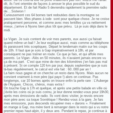
dit, ils l’ont orientée de façons à arroser le plus possible le sud du
département. Et de fait Radio 5 deviendra rapidement la première radio
de....Sisteron !
Curieusement ces 64 bornes tant redoutées dans la montagne se
passent bien. Mes phares à iode sont pour quelque chose. Je ne croise
pratiquement personne, et comme avec mes lentilles ça va nettement
mieux, j’arrive à Nyons bien plus tôt que prévu. Là je suis déjà dans le
midi.
Le Vigan. Je suis content de voir mes parents, eux aussi ça faisait
quand même un bail ! Je leur explique aussi, mais comme au téléphone
ils paraissent très sceptiques. Départ le lendemain matin sur les coups
de 10h. Il faut que je sois à Gap impérativement à 18h, et par
conséquent ne pas traîner en route. Ce que je fais, et qui affole mes
parents. Le Vigan - Alès en 50 minutes, ils n’avaient jamais encore vu
ça de ma part.
C’est que mine de rien des kilomètres j’en fais pas mal
à présent. Si on compte 120 km par jour, depuis septembre que je suis
là-bas régulièrement, le calcul est vite fait : 60..000 par an !
La faim nous gagne et on cherche un resto dans Nyons. Mais aucun ne
convient vraiment à mon père (qui paye !) alors on continue. Pas
longtemps, car 10 bornes après on trouve enfin la perle rare : L’Auberge
de l’Aygues. Chicos, chéros, mais extra !
On touche Gap à 17h et quelque, et après une petite balade en ville où
j’évite les coins où je suis connu, je leur donne rendez-vous pour 19h30,
après mes émissions de radio. Ils vont donc visiter, je revois encore
mon père avec sa toque Soviétique ! Rendez-vous à la gare.
Je fais
mes émissions, puis descends récupérer mes « darons ». Finalement
on mange à Gap, ma mère tient à remanger dans le resto qui a vu notre
premier repas haut-alpin, il y deux ans. Pendant le repas, je continue à