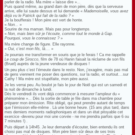
parler de la radio. Ma mère « laisse dire »...
Puis quand même, au grand dam de mon père, dès que la serveuse
arrive, elle lui saute dessus et lui demande «
Mademoiselle, vous avez
déjà vu le Patrick qui fait de la radio ?
»
Je la boufferais ! Mon père est vert de honte.
«
Non...
»
Sourire de ma maman. Mais pas pour longtemps.
«
Non, mais bien sûr je l’écoute, comme tout le monde à Gap.
Pourquoi, vous le connaissez ?
»
Ma mère change de figure. Elle rayonne.
«
Oui, c’est mon fils, là....
»
Je pourrais me transformer en souris que je le ferais ! Ca me rappelle
Le coup de Sirocco
, film de 78 où Hanin faisait la réclame de son fils
(Bruel) auprès de la jeune vendeuse de disques !
Un peu plus c’est l’émeute dans le resto. Non, j’exagère, mais pas mal
de gens viennent me poser des questions, sur la radio, et surtout....sur
Cathy !
Ma mère est stupéfaite, mon père aussi.
Je les verrai peu. Au boulot j
e fais le jour de Noël qui est un samedi et
la nuit de dimanche à lundi.
Dès le vendredi ils vont déjà commencer à mesurer l’ampleur du «
phénomène »... Dès la sortie de table je file dans ma chambre pour
préparer mon émission. Rite obligé, qui peut prendre autant de temps
que l’émission elle-même . Là une bonne heure. (15 ans plus tard, dans
mes derniers moments radiophoniques et dans un état pitoyable cet
exercice -devenu pour moi une corvée - ne me prendra parfois que 6 ou
7 minutes !) .
Puis départ à 14h45. Je leur demande d’écouter, bien entendu ils ont
choisi pas mal de disques. Mon père bien sûr deux de ses trois