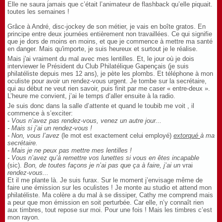
Elle ne saura jamais que c’était l’animateur de flashback qu’elle piquait.
toutes les semaines !
Grâce à André, disc-jockey de son métier, je vais en boîte gratos. En
principe entre deux journées entièrement non travaillées. Ce qui signifie
que je dors de moins en moins, et que je commence à mettre ma santé
en danger. Mais qu'importe, je suis heureux et surtout je le réalise.
Mais j'ai vraiment du mal avec mes lentilles. Et, le jour où je dois
interviewer le Président du Club Philatélique Gapençais (je suis
philatéliste depuis mes 12 ans), je pète les plombs. Et téléphone à mon
oculiste pour avoir un rendez-vous urgent. Je tombe sur la secrétaire,
qui au début ne veut rien savoir, puis finit par me caser « entre-deux ».
L’heure me convient, j’ai le temps d’aller ensuite à la radio.
Je suis donc dans la salle d’attente et quand le toubib me voit , il
commence à s’exciter:
-
Vous n’avez pas rendez-vous, venez un autre jour...
- Mais si j’ai un rendez-vous !
- Non, vous l’avez
(le mot est exactement celui employé)
extorqué
à ma
secrétaire.
- Mais je ne peux pas mettre mes lentilles !
- Vous n’avez qu’à remettre vos lunettes si vous en êtes incapable
(sic).
Bon, de toutes façons je n’ai pas que ça à faire, j’ai un
vrai
rendez-vous...
Et il me plante là.
Je suis furax. Sur le moment j’envisage même de
faire une émission sur les oculistes ! Je monte au studio et attend mon
philatéliste. Ma colère a du mal à se dissiper, Cathy me comprend mais
a peur que mon émission en soit perturbée. Car elle, n’y connaît rien
aux timbres, tout repose sur moi. Pour une fois ! Mais les timbres c’est
mon rayon.