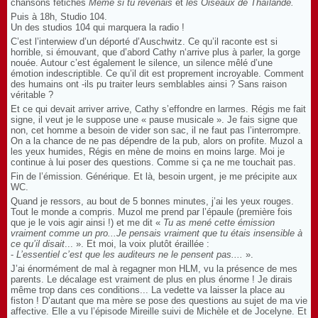
chansons fétiches
Même si tu revenais
et
les Oiseaux de Thaïlande.
Puis à 18h, Studio 104.
Un des studios 104 qui marquera la radio !
C’est l’interwiew d’un déporté d’Auschwitz. Ce qu’il raconte est si
horrible, si émouvant, que d’abord Cathy n‘arrive plus à parler, la gorge
nouée. Autour c’est également le silence, un silence mêlé d’une
émotion indescriptible. Ce qu’il dit est proprement incroyable. Comment
des humains ont -ils pu traiter leurs semblables ainsi ? Sans raison
véritable ?
Et ce qui devait arriver arrive, Cathy s’effondre en larmes. Régis me fait
signe, il veut je le suppose une « pause musicale ». Je fais signe que
non, cet homme a besoin de vider son sac, il ne faut pas l’interrompre.
On a la chance de ne pas dépendre de la pub, alors on profite.
Muzol a
les yeux humides, Régis en mène de moins en moins large. Moi je
continue à lui poser des questions. Comme si ça ne me touchait pas.
Fin de l’émission. Générique. Et là, besoin urgent, je me précipite aux
WC.
Quand je ressors, au bout de 5 bonnes minutes, j’ai les yeux rouges.
Tout le monde a compris. Muzol me prend par l’épaule (première fois
que je le vois agir ainsi !) et me dit «
Tu as mené cette émission
vraiment comme un pro...Je pensais vraiment que tu étais insensible à
ce qu’il disait
... ». Et moi, la voix plutôt éraillée :
-
L’essentiel c’est que les auditeurs ne le pensent pas....
».
J’ai énormément de mal à regagner mon HLM, vu la présence de mes
parents. Le décalage est vraiment de plus en plus énorme ! Je dirais
même trop dans ces conditions... La vedette va laisser la place au
fiston ! D’autant que ma mère se pose des questions au sujet de ma vie
affective. Elle a vu l’épisode Mireille suivi de Michèle et de Jocelyne. Et