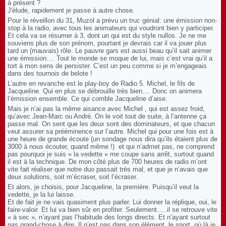
à présent ?
J'élude, rapidement je passe à autre chose.
Pour le réveillon du 31, Muzol a prévu un truc génial: une émission non-
stop à la radio, avec tous les animateurs qui voudront bien y participer.
Et cela va se résumer à 3, dont un qui est du style nullos. Je ne me
souviens plus de son prénom, pourtant je devrais car il va jouer plus
tard un (mauvais) rôle. Le pauvre gars est aussi beau qu’il sait animer
une émission.... Tout le monde se moque de lui, mais c’est vrai qu’il a
tort à mon sens de persister. C’est un peu comme si je m’engageais
dans des tournois de belote !
L’autre en revanche est le play-boy de Radio 5. Michel, le fils de
Jacqueline. Qui en plus se débrouille très bien.... Donc on animera
l’émission ensemble. Ce qui comble Jacqueline d’aise.
Mais je n’ai pas la même aisance avec Michel , qui est assez froid,
qu’avec Jean-Marc ou André. On le voit tout de suite, à l’antenne ça
passe mal. On sent que les deux sont des dominateurs, et que chacun
veut assurer sa prééminence sur l’autre. Michel qui pour une fois est à
une heure de grande écoute (un sondage nous dira qu’ils étaient plus de
3000 à nous écouter, quand même !) et qui n’admet pas, ne comprend
pas pourquoi je suis « la vedette » me coupe sans arrêt, surtout quand
il est à la technique. De mon côté plus de 700 heures de radio m’ont
vite fait réaliser que notre duo passait très mal, et que je n’avais que
deux solutions, soit m’écraser, soit l’écraser.
Et alors, je choisis, pour Jacqueline, la première. Puisqu’il veut la
vedette, je la lui laisse.
Et de fait je ne vais quasiment plus parler. Lui donner la réplique, oui, le
faire-valoir. Et lui va bien sûr en profiter. Seulement.....il se retrouve vite
« à sec », n’ayant pas l’habitude des longs directs. Et n’ayant surtout
pas grand-chose à dire. Il n’est pas dans son élément, le sport, où là je