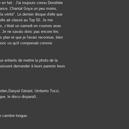
en fait : J'ai toujours connu Dorothée
sance. Chantal Goya un peu moins,
vérité". Le dernier disque d'elle que
'elle ait classé au Top 50. Je me
ns, c'était un samedi en courses avec
 Je ne savais donc pas encore lire,
plan et que je l'avais reconnue, bien
donc ce qu'il comprenait comme
ur enfants de mettre la photo de la
puissent demander à leurs parents leurs
arden,Danyel Gérard, Umberto Tozzi,
e, le disco disparaît...
e carrière longue.