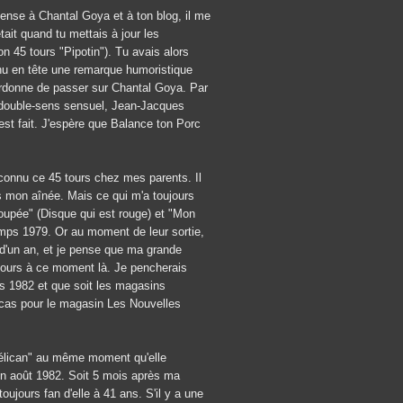
nse à Chantal Goya et à ton blog, il me
tait quand tu mettais à jour les
 45 tours "Pipotin"). Tu avais alors
enu en tête une remarque humoristique
e pardonne de passer sur Chantal Goya. Par
n double-sens sensuel, Jean-Jacques
'est fait. J'espère que Balance ton Porc
 connu ce 45 tours chez mes parents. Il
s mon aînée. Mais ce qui m'a toujours
poupée" (Disque qui est rouge) et "Mon
emps 1979. Or au moment de leur sortie,
s d'un an, et je pense que ma grande
 tours à ce moment là. Je pencherais
rs 1982 et que soit les magasins
e cas pour le magasin Les Nouvelles
 pélican" au même moment qu'elle
 en août 1982. Soit 5 mois après ma
oujours fan d'elle à 41 ans. S'il y a une