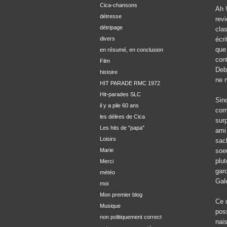
Cica-chansons
Ah 
détresse
revi
détripage
cla
divers
écr
que 
en résumé, en conclusion
con
Film
Debo
histoire
ne 
HIT PARADE RMC 1972
Hit-parades SLC
Sin
il y a pile 60 ans
com
les délires de Cica
sur
Les hits de "papa"
ami
Loisirs
sach
Marie
soe
plu
Merci
gar
météo
Gale
moi
Mon premier blog
Ce 
Musique
pos
non politiquement correct
nais