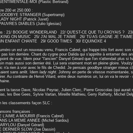
 SENTIMENTALE-MOI (Plastic Bertrand)
tre 200 et 250.000 :
 GOODBYE STRANGER (Supertramp)
LADY NIGHT (Patrick Juvet)
PAUVRES DIABLES (Julio Iglesias)
us : 21/ BOOGIE WONDERLAND 22/ QU'EST-CE QUE TU CROYAIS ? 23
KING ON MUSIC 25/ J'AI MAL JE T'AIME 26/ TU AS GAGNE JE T'AIM
UN ENFANT CHANTE 29/ GOOD TIMES 30/ EQUINOXE 4
uméro un est un nouveau venu, Francis Cabrel, qui frappe très fort avec son
t pas loin derrière. Chant du cygne pour Dalida qui s'apprête à entamer des ann
 point de vue. Idem pour "l'ancien" Danyel Gérard que l'on n'attendait plus si h
in mais aussi son dernier été. Lui sera vraiment mort en pleine gloire. Voulzy 
c n'a rien à voir avec le fils de Chedid. Je pensais
goodbye stranger
mieux cl
aient sans arrêt. Idem
lady night.
Johnny en perte de vitesse momentanée, 
irer. Au contraire de Hervé Vilard, entre deux numéros un, lui on va le revoir -
haine.
ent la tasse Dave, Nicolas Peyrac, Julien Clerc, Pierre Groscolas (qui aurait 
as, les Bee Gees, Sylvie Vartan, Mireille Mathieu, Gerry Rafferty, Michel Del
n les classements façon SLC :
ansons françaises :
E L'AIME A MOURIR (Francis Cabrel)
DANS LA MEME ANNEE (Michel Sardou)
MARYLOU (Danyel Gérard)
LE DERNIER SLOW (Joe Dassin)