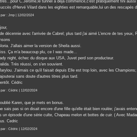
utres...pour C.Jerome,le tunnel a déjà commencé,c'est pratiquement fini auss
succès d'Hervé Vilard dans les eighties est remarquable,lui un des rescapés d
t par : Jmp | 12/02/2024
jour,
 de décennie avec l'arrivée de Cabrel; plus tard j'ai aimé L'encre de tes yeux
nsons
loria. J'allais aimer la version de Sheila aussi.
Kiss. Ça m'a beaucoup plu, ce I was made...
Lady night, échec du disque aux USA, Juvet perd son producteur.
alida. Très réussi, on s'en souvient.
arylou. J'aimais ce qu'il faisait depuis Elle est trop loin, avec les Champions;
ajouterai sans doute d'autres titres plus tard.
entôt. Cédric
t par : Cédric | 12/02/2024
i oublié Karen, que je mets en bonus.
e sais pas si on disait encore d'une fille qu'elle était bien roulée; j'avais ent
s un épisode d'une série culte, Chapeau melon et bottes de cuir. ( Avec Mad
lus. Cedric
t par : Cédric | 12/02/2024