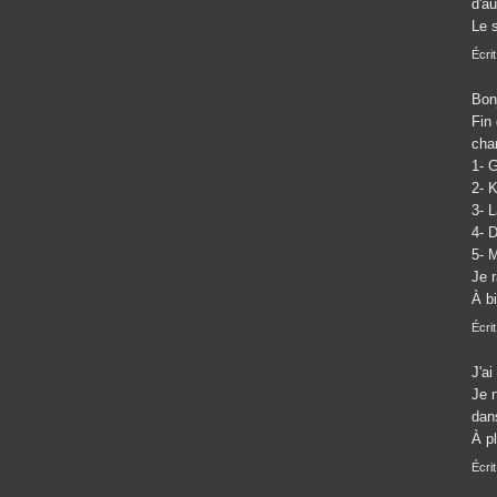
d'a
Le 
Écri
Bon
Fin
cha
1- G
2- 
3- 
4- D
5- M
Je r
À bi
Écri
J'a
Je n
dan
À p
Écri