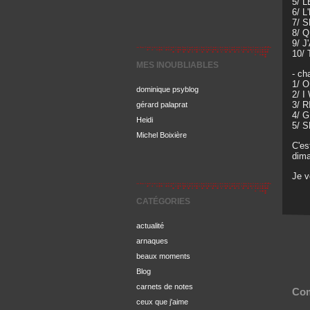
5/ 
6/ L
7/ 
8/ 
9/ 
10/
MES INOUBLIABLES
- ch
1/ 
dominique psyblog
2/ 
3
/ 
gérard palaprat
4
/ G
Heidi
5/ 
Michel Boixière
C'es
dima
Je 
CATÉGORIES
actualité
arnaques
beaux moments
Blog
carnets de notes
Com
ceux que j'aime