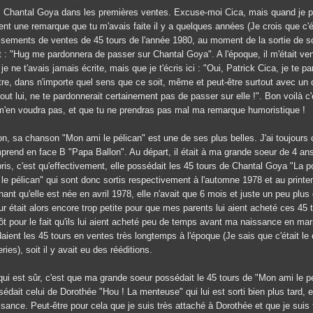
! Chantal Goya dans les premières ventes. Excuse-moi Cica, mais quand je pe
ent une remarque que tu m'avais faite il y a quelques années (Je crois que c'é
ssements de ventes de 45 tours de l'année 1980, au moment de la sortie de son
it : "Hug me pardonnera de passer sur Chantal Goya". A l'époque, il m'était v
je ne t'avais jamais écrite, mais que je t'écris ici : "Oui, Patrick Cica, je t
tre, dans n'importe quel sens que ce soit, même et peut-être surtout avec u
ut lui, ne te pardonnerait certainement pas de passer sur elle !". Bon voilà c
m'en voudra pas, et que tu ne prendras pas mal ma remarque humoristique !
on, sa chanson "Mon ami le pélican" est une de ses plus belles. J'ai toujours
prend en face B "Papa Ballon". Au départ, il était à ma grande soeur de 4 an
pris, c'est qu'effectivement, elle possédait les 45 tours de Chantal Goya "La 
 le pélican" qui sont donc sortis respectivement à l'automne 1978 et au print
ant qu'elle est née en avril 1978, elle n'avait que 6 mois et juste un peu plu
ur était alors encore trop petite pour que mes parents lui aient acheté ces 45
tôt pour le fait qu'ils lui aient acheté peu de temps avant ma naissance en ma
daient les 45 tours en ventes très longtemps à l'époque (Je sais que c'était l
ries), soit il y avait eu des rééditions.
qui est sûr, c'est que ma grande soeur possédait le 45 tours de "Mon ami le
sédait celui de Dorothée "Hou ! La menteuse" qui lui est sorti bien plus tard,
sance. Peut-être pour cela que je suis très attaché à Dorothée et que je suis t