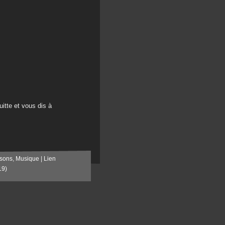
itte et vous dis à
sons
,
Musique
|
Lien
19)