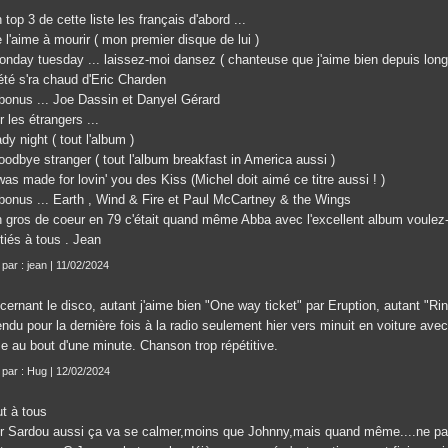
top 3 de cette liste les français d'abord ...
 l'aime à mourir ( mon premier disque de lui )
onday tuesday ... laissez-moi dansez ( chanteuse que j'aime bien depuis lon
été s'ra chaud d'Eric Charden
 bonus ... Joe Dassin et Danyel Gérard
 les étrangers ...
dy night ( tout l'album )
oodbye stranger ( tout l'album breakfast in America aussi )
was made for lovin' you des Kiss (Michel doit aimé ce titre aussi ! )
 bonus ... Earth , Wind & Fire et Paul McCartney & the Wings
 gros de coeur en 79 c'était quand même Abba avec l'excellent album voulez-
tiés à tous . Jean
 par : jean | 11/02/2024
ernant le disco, autant j'aime bien "One way ticket" par Eruption, autant "Rin
endu pour la dernière fois à la radio seulement hier vers minuit en voiture a
se au bout d'une minute. Chanson trop répétitive.
t par : Hug | 12/02/2024
ut à tous
r Sardou aussi ça va se calmer,moins que Johnny,mais quand même....ne par