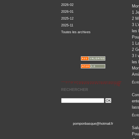
2026-02
Mon 
2026-01
1 Je
2 M
2025-12
3 L'
2025-11
les
Toutes les archives
Pour
1 La
2 G
3 I 
les
Mon
Ami
Écrit
RECHERCHER
Conc
ent
las
Écri
pomponbasque@hotmail.fr
Sal
Pou