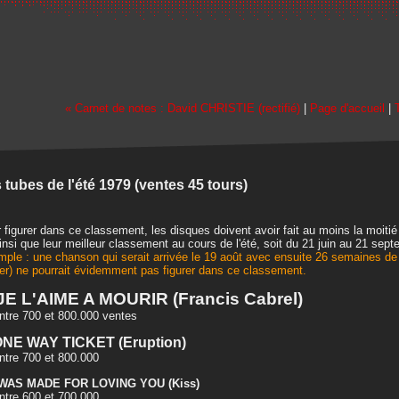
« Carnet de notes : David CHRISTIE (rectifié)
|
Page d'accueil
|
 tubes de l'été 1979 (ventes 45 tours)
 figurer dans ce classement, les disques doivent avoir fait au moins la moitié 
insi que leur meilleur classement au cours de l'été, soit du 21 juin au 21 sep
ple : une chanson qui serait arrivée le 19 août avec ensuite 26 semaines de 
ier) ne pourrait évidemment pas figurer dans ce classement.
 JE L'AIME A MOURIR (Francis Cabrel)
re 700 et 800.000 ventes
ONE WAY TICKET (Eruption)
re 700 et 800.000
I WAS MADE FOR LOVING YOU (Kiss)
re 600 et 700.000