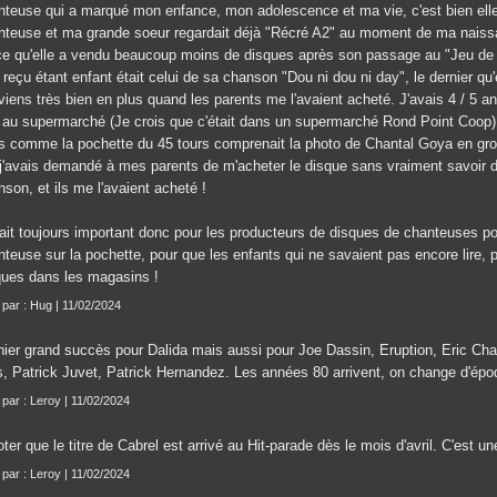
nteuse qui a marqué mon enfance, mon adolescence et ma vie, c'est bien elle 
nteuse et ma grande soeur regardait déjà "Récré A2" au moment de ma nais
ce qu'elle a vendu beaucoup moins de disques après son passage au "Jeu de la 
e reçu étant enfant était celui de sa chanson "Dou ni dou ni day", le dernier qu
viens très bien en plus quand les parents me l'avaient acheté. J'avais 4 / 5 a
 au supermarché (Je crois que c'était dans un supermarché Rond Point Coop).
s comme la pochette du 45 tours comprenait la photo de Chantal Goya en gros 
 j'avais demandé à mes parents de m'acheter le disque sans vraiment savoir 
son, et ils me l'avaient acheté !
était toujours important donc pour les producteurs de disques de chanteuses po
nteuse sur la pochette, pour que les enfants qui ne savaient pas encore lire, 
ques dans les magasins !
t par : Hug | 11/02/2024
nier grand succès pour Dalida mais aussi pour Joe Dassin, Eruption, Eric Ch
s, Patrick Juvet, Patrick Hernandez. Les années 80 arrivent, on change d'époqu
t par : Leroy | 11/02/2024
ter que le titre de Cabrel est arrivé au Hit-parade dès le mois d'avril. C'est un
t par : Leroy | 11/02/2024