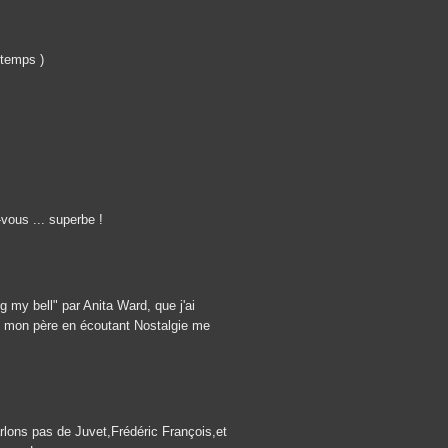
gtemps )
vous ... superbe !
g my bell" par Anita Ward, que j'ai
vec mon père en écoutant Nostalgie me
lons pas de Juvet,Frédéric François,et