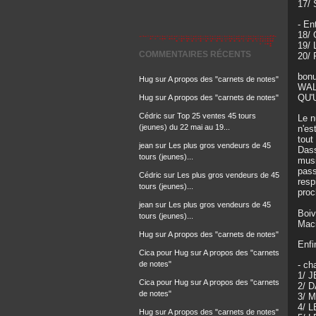
17/
- En
18/
19/ 
COMMENTAIRES RÉCENTS
20/ 
bon
Hug
sur
A propos des "carnets de notes"
WAL
QU'
Hug
sur
A propos des "carnets de notes"
Cédric
sur
Top 25 ventes 45 tours
Le n
(jeunes) du 22 mai au 19...
n'es
tout
jean
sur
Les plus gros vendeurs de 45
Dass
tours (jeunes)...
musi
pass
Cédric
sur
Les plus gros vendeurs de 45
resp
tours (jeunes)...
proc
jean
sur
Les plus gros vendeurs de 45
Boiv
tours (jeunes)...
Maci
Hug
sur
A propos des "carnets de notes"
Enfi
Cica pour Hug
sur
A propos des "carnets
de notes"
- ch
1/ J
Cica pour Hug
sur
A propos des "carnets
2/ 
de notes"
3/ 
4/ 
Hug
sur
A propos des "carnets de notes"