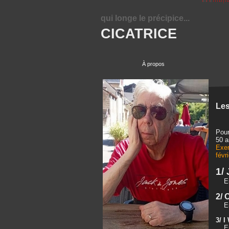
qui longe le précipice...
CICATRICE
À propos
Les
Pour
50 a
Exem
févr
1/
Ent
2/ 
Ent
3/ 
Ent