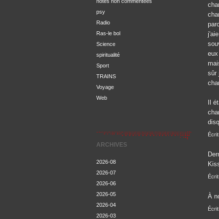
notes non commentées
cha
psy
cha
Radio
par
Ras-le bol
j'ai
sou
Science
eux
spiritualité
mai
Sport
sûr
TRAINS
chan
Voyage
Web
Il 
cha
dis
Écri
ARCHIVES
Der
2026-08
Kis
2026-07
Écri
2026-06
2026-05
À no
2026-04
Écri
2026-03