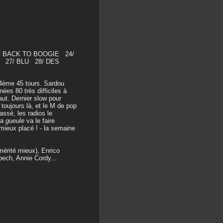
/ BACK TO BOOGIE 24/
E 27/ BLU 28/ DES
 4ème 45 tours. Sardou
ées 80 très difficiles à
aut. Dernier slow pour
toujours là, et le M de pop
assé, les radios le
sa
gueule
va le faire
 mieux placé ! - la semaine
mérité mieux), Enrico
pech, Annie Cordy...