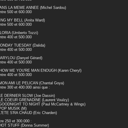
DANS LA MEME ANNEE (Michel Sardou)
re 500 et 600.000
RING MY BELL (Anita Ward)
re 500 et 600.000
LORIA (Umberto Tozzi)
re 400 et 500.000
MONDAY TUESDAY (Dalida)
re 400 et 500.000
MARYLOU (Danyel Gérard)
re 400 et 500.000
SHOW ME YOU'RE MAN ENOUGH (Karen Cheryl)
re 400 et 500.000
 MON AMI LE PELICAN (Chantal Goya)
e 300 et 400.000 ainsi que :
 LE DERNIER SLOW (Joe Dassin)
 LE COEUR GRENADINE (Laurent Voulzy)
 GOODNIGHT TO NIGHT (Paul McCartney & Wings)
 POP MUSIK (M)
L'ETE S'RA CHAUD (Eric Charden)
tre 250 et 300.000 :
 HOT STUFF (Donna Summer)