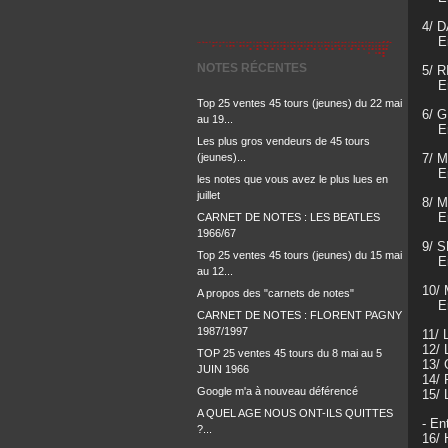
4/ 
Ent
NOTES RÉCENTES
5/ 
Ent
Top 25 ventes 45 tours (jeunes) du 22 mai
6/ G
au 19...
Ent
Les plus gros vendeurs de 45 tours
(jeunes)...
7/ 
Ent
les notes que vous avez le plus lues en
juillet
8/ 
Ent
CARNET DE NOTES : LES BEATLES
1966/67
9/ 
Top 25 ventes 45 tours (jeunes) du 15 mai
Ent
au 12...
10/
A propos des "carnets de notes"
Entr
CARNET DE NOTES : FLORENT PAGNY
1987/1997
11/
12/
TOP 25 ventes 45 tours du 8 mai au 5
13/
JUIN 1966
14/
Google m'a à nouveau déférencé
15/ 
A QUEL AGE NOUS ONT-ILS QUITTES
- En
?...
16/