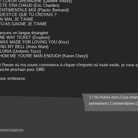
LE COEUR GRENADINE (Laurent Voulzy)
'ETE S'RA CHAUD (Eric Charden)
SENTIMENTALE-MOI (Plastic Bertrand)
QU'EST-CE QUE TU CROYAIS ?
J'AI MAL JE T'AIME
 TU AS GAGNE JE T'AIME
ansons en langue étrangère
ONE WAY TICKET (Eruption)
I WAS MADE FOR LOVING YOU (Kiss)
RING MY BELL (Anita Ward)
LORIA (Umberto Tozzi)
SHOW ME YOU'RE MAN ENOUGH (Karen Cheryl)
t l'heure où ma souris commence à cliquer n'importe où toute seule, je vous qu
nche prochain pour 1980.
vous embrasse.
17:56 Publié dans
Cica-chan
permanent
|
Commentaires (
mentaires