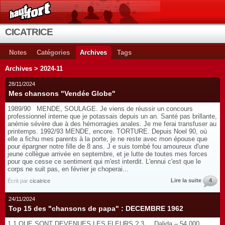
CICATRICE
Notes
Catégories
Archives
Tags
Archives > 2024-11
28/11/2024
Mes chansons "Vendée Globe"
1989/90 MENDE, SOULAGE. Je viens de réussir un concours
professionnel interne que je potassais depuis un an. Santé pas brillante,
anémie sévère due à des hémorragies anales. Je me ferai transfuser au
printemps. 1992/93 MENDE, encore. TORTURE. Depuis Noel 90, où
elle a fichu mes parents à la porte, je ne reste avec mon épouse que
pour épargner notre fille de 8 ans. J e suis tombé fou amoureux d'une
jeune collègue arrivée en septembre, et je lutte de toutes mes forces
pour que cesse ce sentiment qui m'est interdit. L'ennui c'est que le
corps ne suit pas, en février je choperai...
Lire la suite
4
Écrit par
cicatrice
24/11/2024
Top 15 des "chansons de papa" : DECEMBRE 1962
1 1 QUE SONT DEVENUES LES FLEURS ? 3 Dalida – 54 000